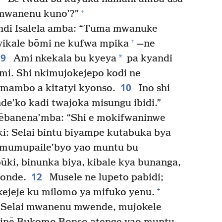
+
 mwanenu kuno’?”
ndi Isalela amba: “Tuma mwanuke
+
ikale bōmi ne kufwa mpika
—ne
9
*
Ami nkekala bu kyeya
pa kyandi
i. Shi nkimujokejepo kodi ne
10
mambo a kitatyi kyonso.
Ino shi
nde’ko kadi twajoka misungu ibidi.”
wēbanena’mba: “Shi e mokifwaninwe
ki: Selai bintu biyampe kutabuka bya
mumupaile’byo yao muntu bu
ūki, binunka biya, kibale kya bunanga,
12
monde.
Musele ne lupeto pabidi;
+
ejeje ku milomo ya mifuko yenu.
Selai mwanenu mwende, mujokele