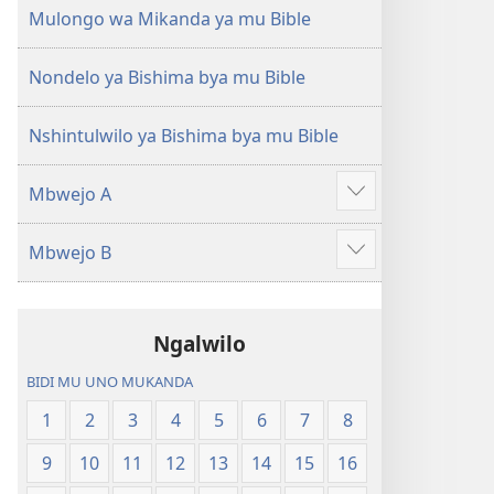
(Mulupulwe
Ntanda
Mulongo wa Mikanda ya mu Bible
mu
Mipya
2018)
(Mulupulwe
Nondelo ya Bishima bya mu Bible
mu
2018)
Nshintulwilo ya Bishima bya mu Bible
Mbwejo A
Show
more
Mbwejo B
Show
more
Ngalwilo
BIDI MU UNO MUKANDA
1
2
3
4
5
6
7
8
9
10
11
12
13
14
15
16