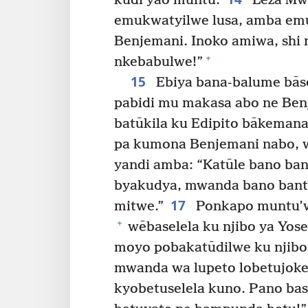
kudi yao muntu.
Leza Mw
emukwatyilwe lusa, amba em
Benjemani. Inoko amiwa, shi
+
nkebabulwe!”
15
Ebiya bana-balume bāse
pabidi mu makasa abo ne Ben
batūkila ku Edipito bākeman
pa kumona Benjemani nabo, w
yandi amba: “Katūle bano ban
byakudya, mwanda bano bant
17
mitwe.”
Ponkapo muntu’w
+
wēbaselela ku njibo ya Yose
moyo pobakatūdilwe ku njibo 
mwanda wa lupeto lobetujokej
kyobetuselela kuno. Pano ba