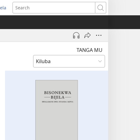
ela
pens
Search
ew
indow)
TANGA MU