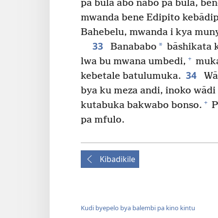
pa bula abo nabo pa bula, ben
mwanda bene Edipito kebādi
Bahebelu, mwanda i kya munya
33
*
Banababo
bāshikata 
+
lwa bu mwana umbedi,
muka
34
kebetale batulumuka.
Wād
bya ku meza andi, inoko wādi
+
kutabuka bakwabo bonso.
P
pa mfulo.
Kibadikile
Kudi byepelo bya balembi pa kino kintu