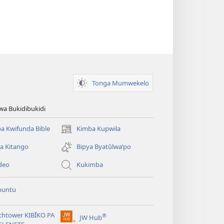
Tonga Mumwekelo
wa Bukidibukidi
a Kwifunda Bible
Kimba Kupwila
(opens
new
a Kitango
Bipya Byatūlwa’po
window)
deo
Kukimba
buntu
chtower KIBĪKO PA
®
JW Hub
(opens