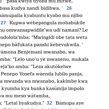
u
pasa kwiya dyuba mu mitwe,
26
+
asa kudya nandi bidibwa.
 bāmupaila kyabuntu kyabo mu njibo
27
Kupwa wēbepangula mobabūkile
nu omwansapwidile’wa udi namani? Le
ndolola’mba: “Mwingidi obe tata wetu
+
nepo bāfukata panshi kebevukwila.
 wāmona Benjemani mwanabo, wa
mba: “Lelo uno’u ye mwanenu, mukala
ja’ko amba: “Leza akutōkelwe
Penepo Yosefa wāenda lubilo panja,
a mwanda wa mwanabo, kakimbe kwa
u kyumba kya bunka kasūmija impolo
a mu meso wātamba,
32
 “Letai byakudya.”
Bāmupa aye