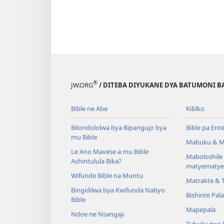
®
JW.ORG
/ DITEBA DIYUKANE DYA BATUMONI B
Bible ne Abe
Kibīko
Bilondololwa bya Bipangujo bya
Bible pa Ent
mu Bible
Mabuku & M
Le Ano Mavese a mu Bible
Maboloshil
Ashintulula Bika?
matyematye
Wifunde Bible na Muntu
Matrakte & 
Bingidilwa bya Kwifunda Nabyo
Bishinte Pal
Bible
Mapepala
Ndoe ne Nsangaji
Tubuku twa 