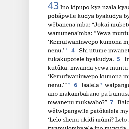
43
Ino kipupo kya nzala kyā
pobāpwile kudya byakudya by
wēbanena’mba: “Jokai muketu
wāmunena’mba: “Yewa muntu
‘Kemufwaninwepo kumona mp
4
+
nenu.’
Shi utume mwanet
5
tukakupotele byakudya.
In
kutūka, mwanda yewa muntu 
‘Kemufwaninwepo kumona mp
6
+
+
nenu.’”
Isalela
wāipangu
ano makambakano pa kumusa
7
mwanenu mukwabo?”
Bālo
wētwipangwile patōkelela mya
‘Lelo shenu ukidi mūmi? Lel
twamulombwele ino myanda.