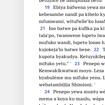
betuyate ne bampunda betu!”
19
Ebiya bāfwena yewa mu
kebesambe nandi pa kibelo ky
mfumwami, witufwile’ko lusa!
21
Ino batwe pa kufika pa ki
tala’po, twamwene lupeto lw
mufuko wandi, lupeto lonso 
22
kujokeja’lo batwe bene.
T
kupota byakudya. Ketuyukilep
23
+
mifuko yetu.”
Penepo wā
Kemwakikwatwai moyo. Leza 
byabulēme mu mifuko yenu. Lu
+
wēbatambijija Shimioni.
24
Penepo yewa muntu wēb
mema a koya ku maulu, wāpa