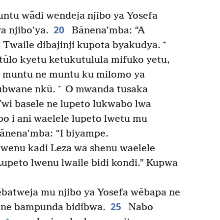
ntu wādi wendeja njibo ya Yosefa
20
a njibo’ya.
Bānena’mba: “A
+
 Twaile dibajinji kupota byakudya.
tūlo kyetu ketukutulula mifuko yetu,
a muntu ne muntu ku milomo ya
+
lubwane nkū.
O mwanda tusaka
wi basele ne lupeto lukwabo lwa
o i ani waelele lupeto lwetu mu
nena’mba: “I biyampe.
wenu kadi Leza wa shenu waelele
peto lwenu lwaile bidi kondi.” Kupwa
atweja mu njibo ya Yosefa wēbapa ne
25
 ne bampunda bidibwa.
Nabo
+