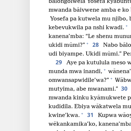
bālongolwela Yosefa kyabunt
mwanda bāivwene amba e ko b
Yosefa pa kutwela mu njibo,
+
kebevukwila pa nshi kwadi.
kanena’mba: “Le shenu munu
28
+
ukidi mūmi?”
Nabo bālo
udi biyampe. Ukidi mūmi.” Pe
29
Aye pa kutulula meso
+
munda mwa inandi,
wānena’
+
omwansapwidile’wa?”
Wābwe
30
mutyima, abe mwanami.”
mwanda kinku kyāmukwete p
kudidila. Ebiya wākatwela m
31
+
kwine’kwa.
Kupwa wāoy
wēkankamika’ko, kanena’mba: