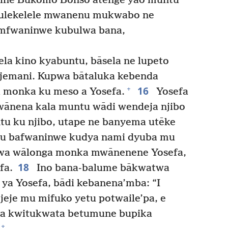
inē Bukomo Bonso atenge yao muntu
ulekelele mwanenu mukwabo ne
 mfwaninwe kubulwa bana,
la kino kyabuntu, bāsela ne lupeto
jemani. Kupwa bātaluka kebenda
16
+
a monka ku meso a Yosefa.
Yosefa
ānena kala muntu wādi wendeja njibo
tu ku njibo, utape ne banyema utēke
u bafwaninwe kudya nami dyuba mu
a wālonga monka mwānenene Yosefa,
18
fa.
Ino bana-balume bākwatwa
ya Yosefa, bādi kebanena’mba: “I
eje mu mifuko yetu potwaile’pa, e
sa kwitukwata betumune bupika
+