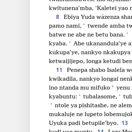
kwitunena’mba, ‘Kaletei yao
8
Ebiya Yuda wāzenza sha
+
pamo nami,
twende amba tw
+
batwe ne abe ne betu bana.
+
kyaba.
Abe ukanandula’ye am
kukupa’ye, nankyo nkakupya 
ketwaijijepo, longa ketudi be
11
Penepa shabo Isalela 
kwikadila, nankyo longai nen
*
ino ntanda mu mifuko
yenu 
+
+
kyabuntu:
tubalasome,
tub
+
ntole ya pishitashe, ne ale
mukaluje ne lupeto lobemujok
13
Uyuka padi betupile’byo.
14