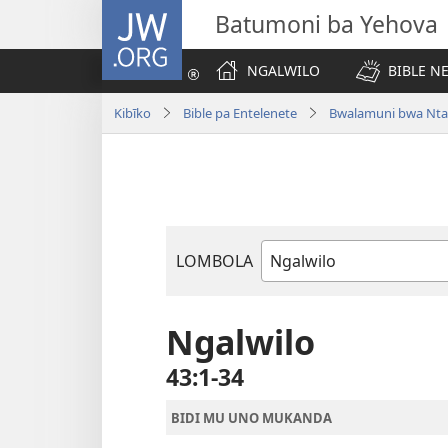
JW.ORG
Batumoni ba Yehova
NGALWILO
BIBLE N
Kibīko
Bible pa Entelenete
Bwalamuni bwa Nta
LOMBOLA
Mukanda
wa
mu
Ngalwilo
Bible
43:1-34
BIDI MU UNO MUKANDA