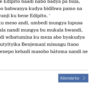
e Edipito baādi nabo bādya pa bula,
po babwanya kudya bidibwa pamo na
+
nji ku bene Edipito.
ku meso andi, umbedi mungya lupusa
la nandi mungya bu mukala bwandi,
i wibatumina ku meza abo byakudya
 utyityika Benjemani misungu itano
enepo kebadi masobo bātoma nandi ne
Kilonda'ko