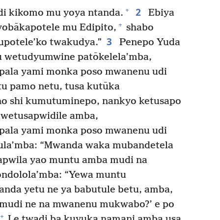
2
+
di kikomo mu yoya ntanda.
Ebiya
+
obākapotele mu Edipito,
shabo
3
potele’ko twakudya.”
Penepo Yuda
 wetudyumwine patōkelela’mba,
ala yami monka poso mwanenu udi
u pamo netu, tusa kutūka
o shi kumutuminepo, nankyo ketusapo
wetusapwidile amba,
ala yami monka poso mwanenu udi
la’mba: “Mwanda waka mubandetela
pwila yao muntu amba mudi na
ndolola’mba: “Yewa muntu
nda yetu ne ya babutule betu, amba,
o mudi ne na mwanenu mukwabo?’ e po
+
Le twadi ba kuyuka namani amba usa