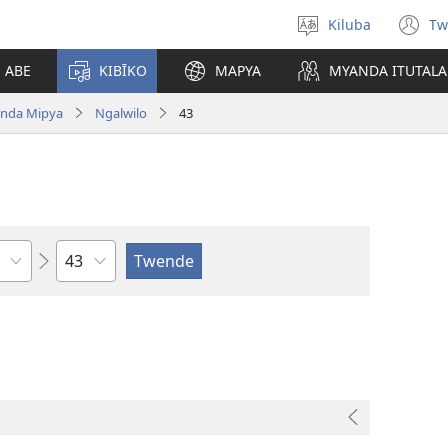
Kiluba
Tw
Tonga
(o
Ludimi
n
E ABE
KIBĪKO
MAPYA
MYANDA ITUTALA
w
nda Mipya
Ngalwilo
43
Shapita