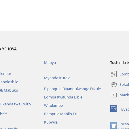
A YEHOVA
Mapya
Tushinda t
elenete
Lomb
Myanda Itutala
aboloshile
Sokol
(opens
Bipangujo Bipangulwanga Divule
e & Mabuku
new
Mavi
Lomba Kwifunda Bible
window)
Tukanda twa Lwito
Witukimbe
Bya
(opens
apala
Pempula Mabilo Etu
new
Kupwila
window)
Wat
ku Kupwila