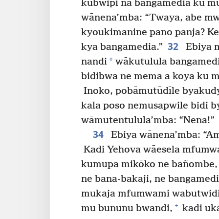
kubwipi na bangamedia ku m
wānena’mba: “Twaya, abe mwe
kyoukimanine pano panja? Ken
32
kya bangamedia.”
Ebiya 
*
nandi
wākutulula bangamedi
bidibwa ne mema a koya ku ma
Inoko, pobāmutūdīle byakud
kala poso nemusapwile bidi 
wāmutentulula’mba: “Nena!”
34
Ebiya wānena’mba: “Am
Kadi Yehova wāesela mfumwa
kumupa mikōko ne bañombe, n
ne bana-bakaji, ne bangamed
mukaja mfumwami wabutwid
+
mu bununu bwandi,
kadi uk