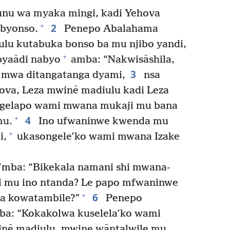
nu wa myaka mingi, kadi Yehova
2
+
 byonso.
Penepo Abalahama
lu kutabuka bonso ba mu njibo yandi,
+
byaādi nabyo
amba: “Nakwisāshila,
3
i mwa ditangatanga dyami,
nsa
hova, Leza mwinē madiulu kadi Leza
gelapo wami mwana mukaji mu bana
4
+
mu.
Ino ufwaninwe kwenda mu
+
i,
ukasongele’ko wami mwana Izake
mba: “Bikekala namani shi mwana-
i mu ino ntanda? Le papo mfwaninwe
6
+
a kowatambile?”
Penepo
a: “Kokakolwa kuselela’ko wami
nē madiulu, mwine wāntalwile mu