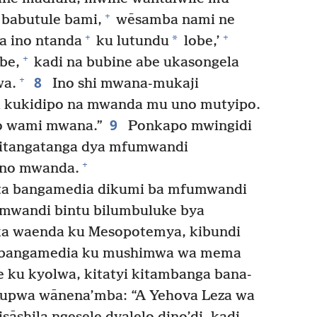
+
 babutule bami,
wēsamba nami ne
+
+
*
 ino ntanda
ku lutundu
lobe,’
+
be,
kadi na bubine abe ukasongela
8
+
wa.
Ino shi mwana-mukaji
a kukidipo na mwanda mu uno mutyipo.
9
o wami mwana.”
Ponkapo mwingidi
itangatanga dya mfumwandi
+
uno mwanda.
ta bangamedia dikumi ba mfumwandi
umwandi bintu bilumbuluke bya
ka waenda ku Mesopotemya, kibundi
 bangamedia ku mushimwa wa mema
e ku kyolwa, kitatyi kitambanga bana-
upwa wānena’mba: “A Yehova Leza wa