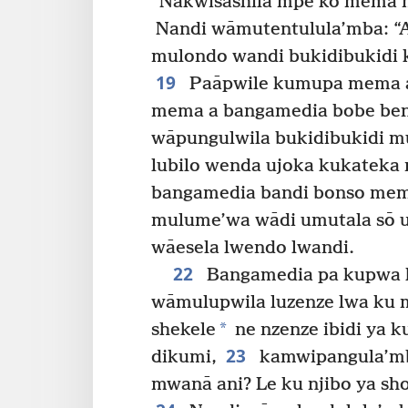
“Nakwisāshila mpe’ko mema 
Nandi wāmutentulula’mba: “A
mulondo wandi bukidibukidi
19
Paāpwile kumupa mema a
mema a bangamedia bobe ben
wāpungulwila bukidibukidi 
lubilo wenda ujoka kukatek
bangamedia bandi bonso me
mulume’wa wādi umutala sō u
wāesela lwendo lwandi.
22
Bangamedia pa kupwa
wāmulupwila luzenze lwa ku m
*
shekele
ne nzenze ibidi ya 
23
dikumi,
kamwipangula’mba
mwanā ani? Le ku njibo ya sh