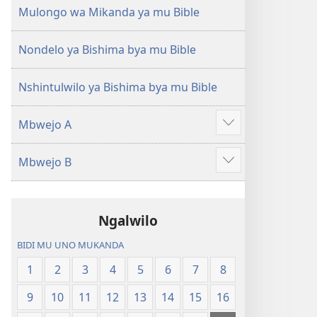
(Mulupulwe
Ntanda
Mulongo wa Mikanda ya mu Bible
mu
Mipya
2018)
(Mulupulwe
Nondelo ya Bishima bya mu Bible
mu
2018)
Nshintulwilo ya Bishima bya mu Bible
Mbwejo A
Show
more
Mbwejo B
Show
more
Ngalwilo
BIDI MU UNO MUKANDA
1
2
3
4
5
6
7
8
9
10
11
12
13
14
15
16