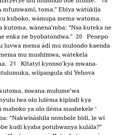
18
matyetye mu mulondo obe ntome.”
 mfumwami, toma.” Ebiya wātūkija
 ku kuboko, wāmupa mema watoma.
 kutoma, wānena’mba: “Nsa kuteka ne
20
e enka ne byobatondwa.”
Penepo
mu luvwa mema ādi mu mulondo kaenda
a mema mu mushimwa, wātekela
21
ma.
Kitatyi kyonso’kya mwana-
tulumuka, wiipangula shi Yehova
 kutoma, mwana-mulume’wa
yulu lwa olo lulēma kipindi kya
*
ku maboko ya olo ilēma mashekele
: “Nakwisāshila nombole bidi, le wi
obe kudi kyaba potubwanya kulāla?”
+