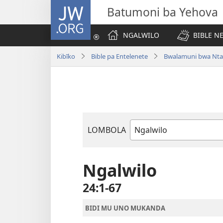
JW.ORG
Batumoni ba Yehova
NGALWILO
BIBLE N
Kibīko
Bible pa Entelenete
Bwalamuni bwa Nta
LOMBOLA
Mukanda
wa
mu
Ngalwilo
Bible
24:1-67
BIDI MU UNO MUKANDA