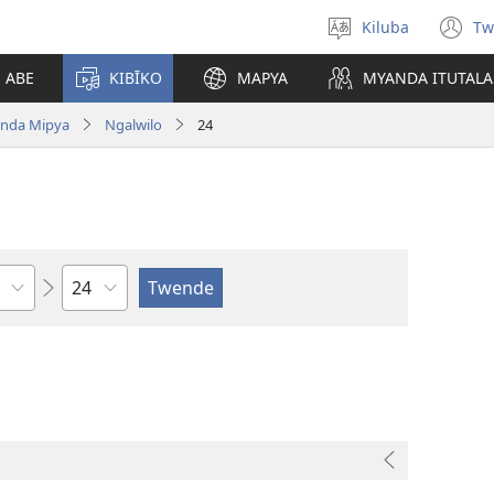
Kiluba
Tw
Tonga
(o
Ludimi
n
E ABE
KIBĪKO
MAPYA
MYANDA ITUTALA
w
nda Mipya
Ngalwilo
24
Shapita