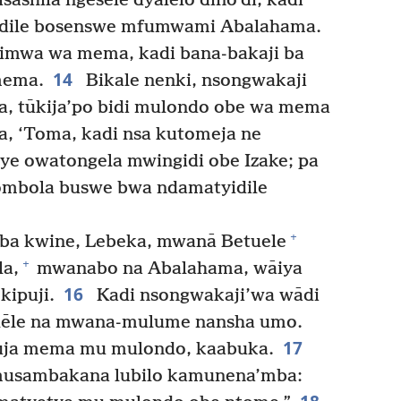
hila ngesele dyalelo dino’di, kadi
idile bosenswe mfumwami Abalahama.
imwa wa mema, kadi bana-bakaji ba
14
mema.
Bikale nenki, nsongwakaji
a, tūkija’po bidi mulondo obe wa mema
a, ‘Toma, kadi nsa kutomeja ne
ye owatongela mwingidi obe Izake; pa
ombola buswe bwa ndamatyidile
+
ba kwine, Lebeka, mwanā Betuele
+
a,
mwanabo na Abalahama, wāiya
16
kipuji.
Kadi nsongwakaji’wa wādi
alēle na mwana-mulume nansha umo.
17
uja mema mu mulondo, kaabuka.
usambakana lubilo kamunena’mba: