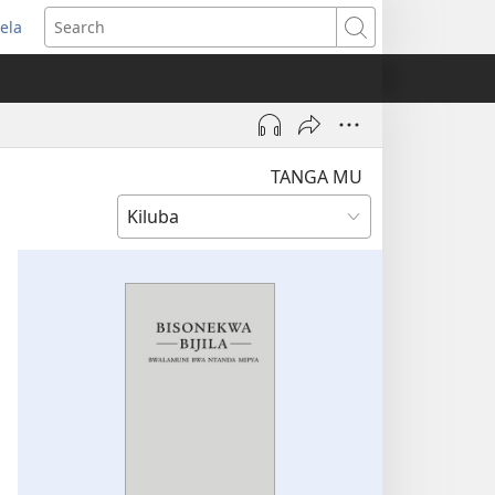
ela
pens
Search
ew
indow)
TANGA MU