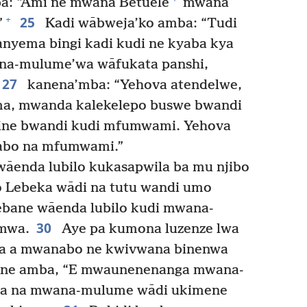
a: “Ami ne mwanā Betuele
mwanā
25
+
”
Kadi wābweja’ko amba: “Tudi
nyema bingi kadi kudi ne kyaba kya
a-mulume’wa wāfukata panshi,
27
kanena’mba: “Yehova atendelwe,
a, mwanda kalekelepo buswe bwandi
bine bwandi kudi mfumwami. Yehova
babo na mfumwami.”
āenda lubilo kukasapwila ba mu njibo
 Lebeka wādi na tutu wandi umo
bane wāenda lubilo kudi mwana-
30
mwa.
Aye pa kumona luzenze lwa
sa a mwanabo ne kwivwana binenwa
ne amba, “E mwaunenenanga mwana-
na na mwana-mulume wādi ukimene