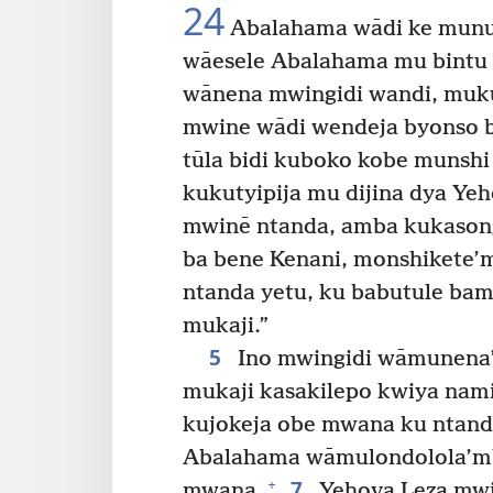
24
Abalahama wādi ke munu
wāesele Abalahama mu bintu
wānena mwingidi wandi, muku
mwine wādi wendeja byonso 
tūla bidi kuboko kobe munsh
kukutyipija mu dijina dya Ye
mwinē ntanda, amba kukason
ba bene Kenani, monshikete’
ntanda yetu, ku babutule bam
mukaji.”
5
Ino mwingidi wāmunena’
mukaji kasakilepo kwiya nam
kujokeja obe mwana ku ntand
Abalahama wāmulondolola’mb
7
+
mwana.
Yehova Leza mwi