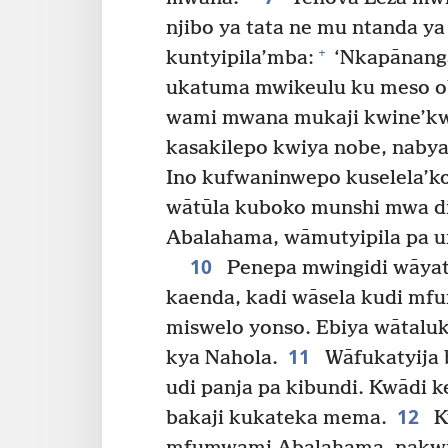
njibo ya tata ne mu ntanda ya
+
kuntyipila’mba:
‘Nkapānanga
ukatuma mwikeulu ku meso o
wami mwana mukaji kwine’k
kasakilepo kwiya nobe, naby
Ino kufwaninwepo kuselela’k
wātūla kuboko munshi mwa d
Abalahama, wāmutyipila pa 
10
Penepa mwingidi wāya
kaenda, kadi wāsela kudi mf
miswelo yonso. Ebiya wātalu
11
kya Nahola.
Wāfukatyija
udi panja pa kibundi. Kwādi k
12
bakaji kukateka mema.
K