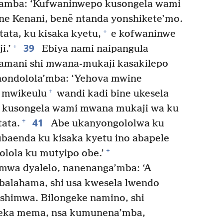
amba: ‘Kufwaninwepo kusongela wami
e Kenani, benē ntanda yonshikete’mo.
+
tata, ku kisaka kyetu,
e kofwaninwe
39
+
i.’
Ebiya nami naipangula
amani shi mwana-mukaji kasakilepo
ondolola’mba: ‘Yehova mwine
+
 mwikeulu
wandi kadi bine ukesela
e kusongela wami mwana mukaji wa ku
41
+
tata.
Abe ukanyongololwa ku
ubaenda ku kisaka kyetu ino abapele
+
lola ku mutyipo obe.’
mwa dyalelo, nanenanga’mba: ‘A
alahama, shi usa kwesela lwendo
himwa. Bilongeke namino, shi
eka mema, nsa kumunena’mba,