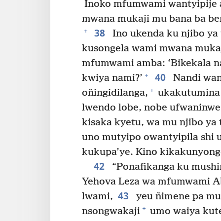
Inoko mfumwami wantyipije 
mwana mukaji mu bana ba ben
38
+
Ino ukenda ku njibo ya 
kusongela wami mwana mukaj
mfumwami amba: ‘Bikekala n
40
+
kwiya nami?’
Nandi wan
+
oñingidilanga,
ukakutumina
lwendo lobe, nobe ufwaninw
kisaka kyetu, wa mu njibo ya 
uno mutyipo owantyipila shi 
kukupa’ye. Kino kikakunyongo
42
“Ponafikanga ku mushi
Yehova Leza wa mfumwami Ab
43
lwami,
yeu ñimene pa mus
+
nsongwakaji
umo waiya kut