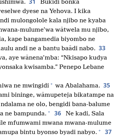
31
ushimwa.
Bukidi bonka
selwe dyese na Yehova. I kika
di mulongolole kala njibo ne kyaba
mwana-mulume’wa wātwela mu njibo,
a, kape bangamedia biyombo ne
33
ulu andi ne a bantu baādi nabo.
ya, aye wānena’mba: “Nkisapo kudya
byonsaka kwisamba.” Penepo Lebane
35
+
iwa ne mwingidi
wa Abalahama.
mi bininge, wāmupeteja bikatampe na
dalama ne olo, bengidi bana-balume
36
+
ia ne bampunda.
Ne kadi, Sala
ile mfumwami mwana mwana-mulume
37
+
amupa bintu byonso byadi nabyo.