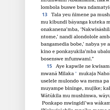
mfumwami Abalahama, nakwisās
lombola buswe bwa ndamaty
13
Tala yeu ñimene pa mush
mu kibundi bāyanga kuteka 
onakanena’mba, ‘Nakwisāshil
ntome,’ nandi alondolole amb
bangamedia bobe,’ nabya ye a
kino e ponkayukila’mba ubal
bosenswe mfumwami.”
15
Aye kapwile ne kwisam
+
mwanā Milaka
mukaja Nahol
uselele mulondo wa mema pa 
muyampe bininge, mujike; k
Wātūkila mu mushimwa, wāy
Ponkapo mwingidi’wa wākam