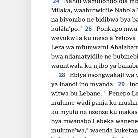
24
Nandi wāmulondolola’mb
Milaka, waabutwidile Nahola.
na biyombo ne bidibwa bya ba
26
kulāla’po.”
Ponkapo mwan
wevukwila ku meso a Yehova
Leza wa mfumwami Abalaham
bwa ndamatyidile ne bubine
wauntwala ku njibo ya bana
28
Ebiya nsongwakaji’wa w
29
ya inandi ino myanda.
Ino
+
witwa bu Lebane.
Penepo Le
mulume wādi panja ku mushi
ku myulu ne nzenze ku maka
bya mwanabo Lebeka wānene
mulume’wa,” wāenda kuketa