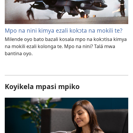
Mpo na nini kimya ezali kokɔta na mokili te?
Milende oyo bato bazali kosala mpo na kokɔtisa kimya
na mokili ezali kolonga te. Mpo na nini? Talá mwa
bantina oyo.
Koyikela mpasi mpiko