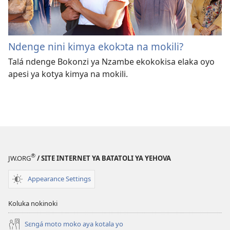
Ndenge nini kimya ekokɔta na mokili?
Talá ndenge Bokonzi ya Nzambe ekokokisa elaka oyo
apesi ya kotya kimya na mokili.
®
JW.ORG
/ SITE INTERNET YA BATATOLI YA YEHOVA
Appearance Settings
Koluka nokinoki
Sɛngá moto moko aya kotala yo