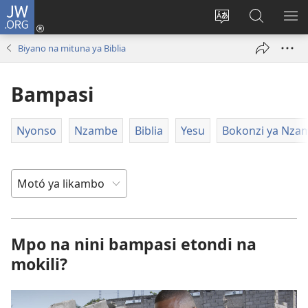
JW.ORG
Kokɔta
na
Tyá
Luká
BI
site
monɔkɔ
JW.ORG
ME
Biyano na mituna ya Biblia
(fungolá
mosusu
fenɛtrɛ
Bampasi
mosusu)
Nyonso
Nzambe
Biblia
Yesu
Bokonzi ya Nza
Mpo na nini bampasi etondi na
mokili?