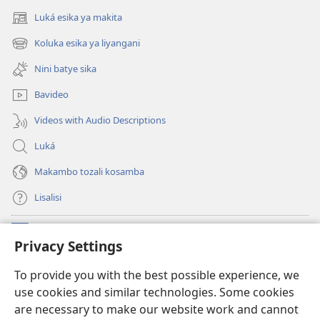
Luká esika ya makita
(fungolá
fenɛtrɛ
Koluka esika ya liyangani
(fungolá
mosusu)
fenɛtrɛ
Nini batye sika
mosusu)
Bavideo
Videos with Audio Descriptions
Luká
Makambo tozali kosamba
Lisalisi
Makabo
(fungolá
Privacy Settings
fenɛtrɛ
mosusu)
Watchtower Mikanda oyo ezali na Internet
To provide you with the best possible experience, we
(fungolá
use cookies and similar technologies. Some cookies
fenɛtrɛ
®
JW Hub
mosusu)
are necessary to make our website work and cannot
(fungolá