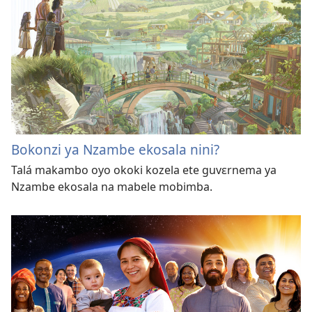
Bokonzi ya Nzambe ekosala nini?
Talá makambo oyo okoki kozela ete guvɛrnema ya
Nzambe ekosala na mabele mobimba.