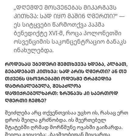
„ᲓᲦᲔᲛᲓᲔ ᲛᲝᲡᲕᲔᲜᲔᲑᲐᲡ ᲛᲘᲙᲐᲠᲒᲐᲕᲡ
ᲙᲘᲗᲮᲕᲐ: ᲡᲐᲓ ᲘᲧᲝ ᲛᲐᲨᲘᲜ ᲦᲛᲔᲠᲗᲘ?“ —
ეს სიტყვები წარმოთქვა პაპმა
ბენედიქტე XVI-მ, როცა პოლონეთში
ოსვენციმის საკონცენტრაციო ბანაკს
ინახულებდა.
ᲠᲝᲓᲔᲡᲐᲪ ᲣᲑᲔᲓᲣᲠᲘ ᲨᲔᲛᲗᲮᲕᲔᲕᲐ ᲮᲓᲔᲑᲐ, ᲐᲚᲑᲐᲗ,
ᲒᲔᲑᲐᲓᲔᲑᲐᲗ ᲙᲘᲗᲮᲕᲐ: ᲡᲐᲓ ᲐᲠᲘᲡ ᲦᲛᲔᲠᲗᲘ? ᲐᲜ ᲗᲣ
ᲗᲥᲕᲔᲜᲡ ᲪᲮᲝᲕᲠᲔᲑᲐᲨᲘ ᲝᲓᲔᲡᲛᲔ ᲢᲠᲐᲒᲔᲓᲘᲐ
ᲓᲐᲢᲠᲘᲐᲚᲔᲑᲣᲚᲐ, ᲨᲔᲡᲐᲫᲚᲝᲐ
ᲓᲐᲤᲘᲥᲠᲔᲑᲣᲚᲮᲐᲠᲗ: ᲖᲠᲣᲜᲐᲕᲡ ᲙᲘ ᲡᲐᲔᲠᲗᲝᲓ
ᲦᲛᲔᲠᲗᲘ ᲩᲔᲛᲖᲔ?
შეიძლება არც თქვენთვისაა უცხო ის, რასაც ერთ
დროს შეილა გრძნობდა. ის შეერთებულ
შტატებში ღრმად მორწმუნე ოჯახში გაიზარდა.
შეილა გვიყვება: „ბავშვობიდან მიყვარდა