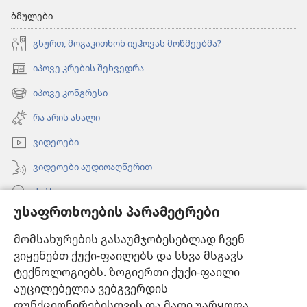
ბმულები
გსურთ, მოგაკითხონ იეჰოვას მოწმეებმა?
იპოვე კრების შეხვედრა
(გაიხსნება
ახალი
იპოვე კონგრესი
(გაიხსნება
ფანჯარა)
ახალი
რა არის ახალი
ფანჯარა)
ვიდეოები
ვიდეოები აუდიოაღწერით
ძებნა
უსაფრთხოების პარამეტრები
ინფორმაცია ექიმებისთვის
მომსახურების გასაუმჯობესებლად ჩვენ
ინფორმაცია ოფიციალური პირებისთვის
ვიყენებთ ქუქი-ფაილებს და სხვა მსგავს
დახმარება
ტექნოლოგიებს. ზოგიერთი ქუქი-ფაილი
აუცილებელია ვებგვერდის
შესაწირავები
ფუნქციონირებისთვის და მათი უარყოფა
(გაიხსნება