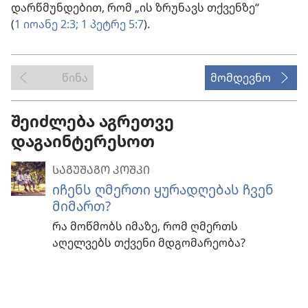
დარწმუნდებით, რომ „ის ზრუნავს თქვენზე“
(
1 იოანე 2:3;
1 პეტრე 5:7
).
წინა
მომდევნო
შეიძლება აგრეთვე
დაგაინტერესოთ
ᲡᲐᲒᲣᲨᲐᲒᲝ ᲙᲝᲨᲙᲘ
იჩენს ღმერთი ყურადღებას ჩვენ
მიმართ?
რა მოწმობს იმაზე, რომ ღმერთს
აღელვებს თქვენი მდგომარეობა?