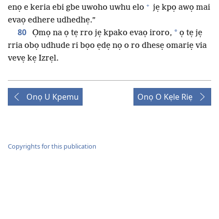
+
enọ e keria ebi gbe uwoho uwhu elo
jẹ kpọ awọ mai
evaọ edhere udhedhẹ.”
80
*
Ọmọ na ọ tẹ rro jẹ kpako evaọ iroro,
ọ tẹ jẹ
rria obọ udhude ri bọo ẹdẹ nọ o ro dhesẹ omariẹ via
vevẹ kẹ Izrẹl.
Onọ U Kpemu
Onọ O Kẹle Riẹ
Copyrights for this publication