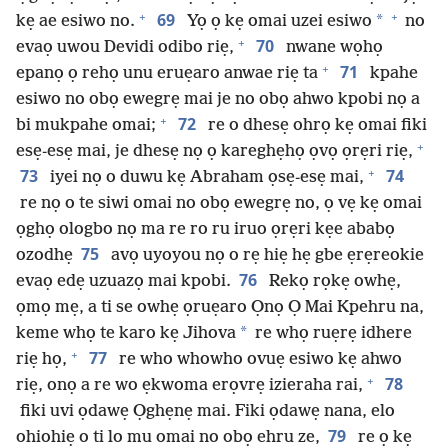
+
+
69
*
kẹ ae esiwo no.
Yọ ọ kẹ omai uzei esiwo
no
+
70
evaọ uwou Devidi odibo riẹ,
nwane wọhọ
+
71
epanọ ọ rehọ unu eruẹaro anwae riẹ ta
kpahe
esiwo no obọ ewegrẹ mai je no obọ ahwo kpobi nọ a
+
72
bi mukpahe omai;
re o dhesẹ ohrọ kẹ omai fiki
+
esẹ-esẹ mai, je dhesẹ nọ ọ kareghẹhọ ọvọ ọrẹri riẹ,
+
73
74
iyei nọ o duwu kẹ Abraham ọsẹ-esẹ mai,
re nọ o te siwi omai no obọ ewegrẹ no, ọ vẹ kẹ omai
ọghọ ologbo nọ ma re ro ru iruo ọrẹri kẹe ababọ
75
ozodhẹ
avọ uyoyou nọ o rẹ hiẹ hẹ gbe ẹrẹreokie
76
evaọ edẹ uzuazọ mai kpobi.
Rekọ rọkẹ owhẹ,
ọmọ mẹ, a ti se owhẹ ọruẹaro Ọnọ Ọ Mai Kpehru na,
*
keme whọ te karo kẹ Jihova
re whọ ruẹrẹ idhere
+
77
riẹ họ,
re who whowho ovuẹ esiwo kẹ ahwo
+
78
riẹ, onọ a re wo ẹkwoma erọvrẹ izieraha rai,
fiki uvi ọdawẹ Ọghẹnẹ mai. Fiki ọdawẹ nana, elo
79
ohiohiẹ o ti lo mu omai no obọ ehru ze,
re ọ kẹ