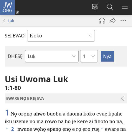
JW.ORG
Ro
Eva
Nwene
Gwọlọ
RO
(opens
ẹvẹrẹ
JW.ORG
Luk
new
window)
SEI EVAỌ
Uzou
DHESẸ
Ebe
Ebaibol
Usi Uwoma Luk
1:1-80
EWARE NỌ E RIẸ EVA
1
Nọ orọnọ ahwo buobu a daoma koko evuẹ kpahe
iku uzẹme nọ ma rọwo na họ je kere ai fihotọ no na,
+
+
2
nwane wọhọ epanọ enọ e rọ ẹro ruẹ
eware na