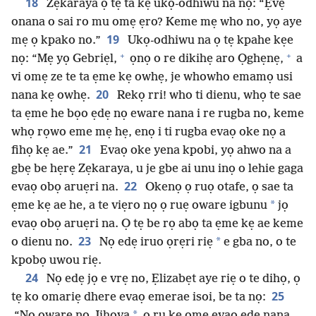
18
Zẹkaraya ọ tẹ ta kẹ ukọ-odhiwu na nọ: “Ẹvẹ
onana o sai ro mu omẹ ẹro? Keme mẹ who no, yọ aye
19
mẹ ọ kpako no.”
Ukọ-odhiwu na ọ tẹ kpahe kẹe
+
+
nọ: “Mẹ yọ Gebriẹl,
ọnọ o re dikihẹ aro Ọghẹnẹ,
a
vi omẹ ze te ta ẹme kẹ owhẹ, je whowho emamọ usi
20
nana kẹ owhẹ.
Rekọ rri! who ti dienu, whọ te sae
ta ẹme he bọo ẹdẹ nọ eware nana i re rugba no, keme
whọ rọwo eme mẹ hẹ, enọ i ti rugba evaọ oke nọ a
21
fihọ kẹ ae.”
Evaọ oke yena kpobi, yọ ahwo na a
gbẹ be hẹrẹ Zẹkaraya, u je gbe ai unu inọ o lehie gaga
22
evaọ obọ aruẹri na.
Okenọ ọ ruọ otafe, ọ sae ta
*
ẹme kẹ ae he, a te viẹro nọ ọ ruẹ oware igbunu
jọ
evaọ obọ aruẹri na. Ọ tẹ be rọ abọ ta ẹme kẹ ae keme
23
*
o dienu no.
Nọ edẹ iruo ọrẹri riẹ
e gba no, o te
kpobọ uwou riẹ.
24
Nọ edẹ jọ e vrẹ no, Ẹlizabẹt aye riẹ o te dihọ, ọ
25
tẹ ko omariẹ dhere evaọ emerae isoi, be ta nọ:
*
“Nọ oware nọ Jihova
o ru kẹ omẹ evaọ edẹ nana.