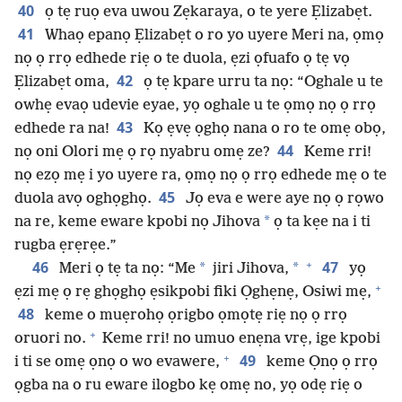
40
ọ tẹ ruọ eva uwou Zẹkaraya, o te yere Ẹlizabẹt.
41
Whaọ epanọ Ẹlizabẹt o ro yo uyere Meri na, ọmọ
nọ ọ rrọ edhede riẹ o te duola, ẹzi ọfuafo ọ tẹ vọ
42
Ẹlizabẹt oma,
ọ tẹ kpare urru ta nọ: “Oghale u te
owhẹ evaọ udevie eyae, yọ oghale u te ọmọ nọ ọ rrọ
43
edhede ra na!
Kọ ẹvẹ ọghọ nana o ro te omẹ obọ,
44
nọ oni Olori mẹ ọ rọ nyabru omẹ ze?
Keme rri!
nọ ezọ mẹ i yo uyere ra, ọmọ nọ ọ rrọ edhede mẹ o te
45
duola avọ oghọghọ.
Jọ eva e were aye nọ ọ rọwo
*
na re, keme eware kpobi nọ Jihova
ọ ta kẹe na i ti
rugba ẹrẹrẹe.”
+
46
47
*
*
Meri ọ tẹ ta nọ: “Me
jiri Jihova,
yọ
+
ẹzi mẹ ọ rẹ ghọghọ ẹsikpobi fiki Ọghẹnẹ, Osiwi mẹ,
48
keme o muẹrohọ ọrigbo ọmọtẹ riẹ nọ ọ rrọ
+
oruori no.
Keme rri! no umuo enẹna vrẹ, ige kpobi
+
49
i ti se omẹ ọnọ o wo evawere,
keme Ọnọ ọ rrọ
ọgba na o ru eware ilogbo kẹ omẹ no, yọ odẹ riẹ o