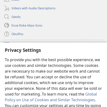
Videos with Audio Descriptions
Gwọlọ
Evuẹ Rọkẹ Akpọ-Soso
Obufihọ
Ru Unevaze
(opens
Privacy Settings
new
window)
UWOU-EBE ITANẸTE orọ Watchtower
To provide you with the best possible experience, we
(opens
use cookies and similar technologies. Some cookies
new
®
JW Hub
window)
are necessary to make our website work and cannot
(opens
be refused. You can accept or decline the use of
new
JW Library
window)
additional cookies, which we use only to improve
your experience. None of this data will ever be sold or
used for marketing. To learn more, read the
Global
Policy on Use of Cookies and Similar Technologies
.
You can customize your settings at any time by going
Copyright
© 2026 Watch Tower Bible and Tract Society of Pennsylvania.