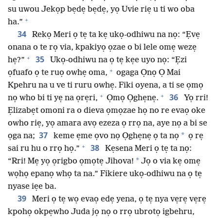
su uwou Jekọp bẹdẹ bẹdẹ, yọ Uvie riẹ u ti wo oba
+
ha.”
34
Rekọ Meri ọ tẹ ta kẹ ukọ-odhiwu na nọ: “Ẹvẹ
onana o te rọ via, kpakiyọ ọzae o bi lele omẹ wezẹ
+
35
hẹ?”
Ukọ-odhiwu na ọ tẹ kẹe uyo nọ: “Ẹzi
+
ọfuafo ọ te ruọ owhẹ oma,
ogaga Ọnọ Ọ Mai
Kpehru na u ve ti ruru owhẹ. Fiki oyena, a ti se ọmọ
+
+
36
nọ who bi ti yẹ na ọrẹri,
Ọmọ Ọghẹnẹ.
Yọ rri!
Ẹlizabẹt omoni ra o dieva ọmọzae họ no re evaọ oke
owho riẹ, yọ amara avọ ezeza ọ rrọ na, aye nọ a bi se
37
*
ọga na;
keme ẹme ọvo nọ Ọghẹnẹ ọ ta nọ
ọ rẹ
+
38
sai ru hu o rrọ họ.”
Kẹsena Meri ọ tẹ ta nọ:
*
“Rri! Mẹ yọ ọrigbo ọmọtẹ Jihova!
Jọ o via kẹ omẹ
wọhọ epanọ whọ ta na.” Fikiere ukọ-odhiwu na ọ tẹ
nyase iẹe ba.
39
Meri ọ tẹ wọ evaọ edẹ yena, ọ tẹ nya vẹrẹ vẹrẹ
kpohọ okpẹwho Juda jọ nọ o rrọ ubrotọ igbehru,