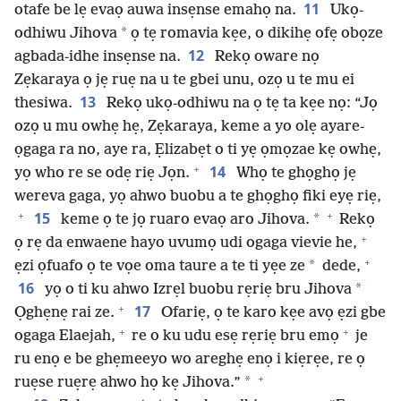
11
otafe be lẹ evaọ auwa insẹnse emahọ na.
Ukọ-
*
odhiwu Jihova
ọ tẹ romavia kẹe, o dikihẹ ofẹ obọze
12
agbada-idhe insẹnse na.
Rekọ oware nọ
Zẹkaraya ọ jẹ ruẹ na u te gbei unu, ozọ u te mu ei
13
thesiwa.
Rekọ ukọ-odhiwu na ọ tẹ ta kẹe nọ: “Jọ
ozọ u mu owhẹ hẹ, Zẹkaraya, keme a yo olẹ ayare-
ọgaga ra no, aye ra, Ẹlizabẹt o ti yẹ ọmọzae kẹ owhẹ,
+
14
yọ who re se odẹ riẹ Jọn.
Whọ te ghọghọ jẹ
wereva gaga, yọ ahwo buobu a te ghọghọ fiki eyẹ riẹ,
+
+
15
*
keme ọ te jọ ruaro evaọ aro Jihova.
Rekọ
+
ọ rẹ da enwaene hayo uvumọ udi ogaga vievie he,
+
*
ẹzi ọfuafo ọ te vọe oma taure a te ti yẹe ze
dede,
16
*
yọ o ti ku ahwo Izrẹl buobu rẹriẹ bru Jihova
+
17
Ọghẹnẹ rai ze.
Ofariẹ, ọ te karo kẹe avọ ẹzi gbe
+
+
ogaga Elaejah,
re o ku udu esẹ rẹriẹ bru emọ
je
ru enọ e be ghẹmeeyo wo areghẹ enọ i kiẹrẹe, re ọ
+
*
ruẹse ruẹrẹ ahwo họ kẹ Jihova.”