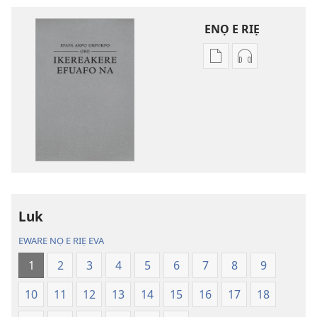
ENỌ E RIẸ
Oghẹrẹ
Oghẹrẹ
enọ
ọnọ
e
whọ
riẹ
gwọlọ
nọ
danlodu
whọ
Efafa
rẹ
Akpọ
sae
Ọkpokpọ
danlodu
ọrọ
Luk
Efafa
Ikereakere
Akpọ
Efuafo
EWARE NỌ E RIẸ EVA
Ọkpokpọ
Na
1
2
3
4
5
6
7
8
9
ọrọ
(Onọ
Ikereakere
a
10
11
12
13
14
15
16
17
18
Efuafo
wariẹ