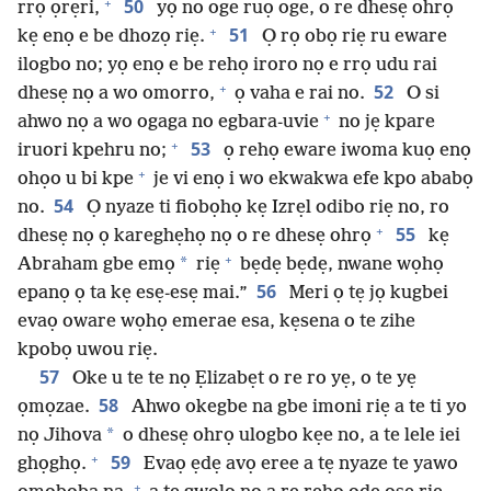
+
50
rrọ ọrẹri,
yọ no oge ruọ oge, o re dhesẹ ohrọ
+
51
kẹ enọ e be dhozọ riẹ.
Ọ rọ obọ riẹ ru eware
ilogbo no; yọ enọ e be rehọ iroro nọ e rrọ udu rai
+
52
dhesẹ nọ a wo omorro,
ọ vaha e rai no.
O si
+
ahwo nọ a wo ogaga no egbara-uvie
no jẹ kpare
+
53
iruori kpehru no;
ọ rehọ eware iwoma kuọ enọ
+
ohọo u bi kpe
je vi enọ i wo ekwakwa efe kpo ababọ
54
no.
Ọ nyaze ti fiobọhọ kẹ Izrẹl odibo riẹ no, ro
+
55
dhesẹ nọ ọ kareghẹhọ nọ o re dhesẹ ohrọ
kẹ
+
*
Abraham gbe emọ
riẹ
bẹdẹ bẹdẹ, nwane wọhọ
56
epanọ ọ ta kẹ esẹ-esẹ mai.”
Meri ọ tẹ jọ kugbei
evaọ oware wọhọ emerae esa, kẹsena o te zihe
kpobọ uwou riẹ.
57
Oke u te te nọ Ẹlizabẹt o re ro yẹ, o te yẹ
58
ọmọzae.
Ahwo okegbe na gbe imoni riẹ a te ti yo
*
nọ Jihova
o dhesẹ ohrọ ulogbo kẹe no, a te lele iei
+
59
ghọghọ.
Evaọ ẹdẹ avọ eree a tẹ nyaze te yawo
+