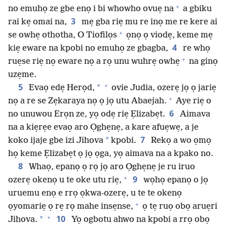
+
no emuhọ ze gbe enọ i bi whowho ovuẹ na
a gbiku
3
rai kẹ omai na,
mẹ gba riẹ mu re inọ me re kere ai
+
se owhẹ othotha, O Tiofilọs
ọnọ ọ viodẹ, keme mẹ
4
kiẹ eware na kpobi no emuhọ ze gbagba,
re whọ
+
ruẹse riẹ nọ eware nọ a rọ unu wuhrẹ owhẹ
na ginọ
uzẹme.
+
5
*
Evaọ edẹ Herọd,
ovie Judia, ozerẹ jọ ọ jariẹ
+
nọ a re se Zẹkaraya nọ ọ jọ utu Abaejah.
Aye riẹ o
6
no unuwou Erọn ze, yọ odẹ riẹ Ẹlizabẹt.
Aimava
na a kiẹrẹe evaọ aro Ọghẹnẹ, a kare afuẹwẹ, a je
7
*
koko ijaje gbe izi Jihova
kpobi.
Rekọ a wo ọmọ
họ keme Ẹlizabẹt ọ jọ ọga, yọ aimava na a kpako no.
8
Whaọ, epanọ ọ rọ jọ aro Ọghẹnẹ je ru iruo
+
9
ozerẹ okenọ u te oke utu riẹ,
wọhọ epanọ o jọ
uruemu enọ e rrọ ọkwa-ozerẹ, u te te okenọ
+
ọyomariẹ ọ rẹ rọ mahe insẹnse,
ọ tẹ ruọ obọ aruẹri
+
10
*
Jihova.
Yọ ogbotu ahwo na kpobi a rrọ obọ