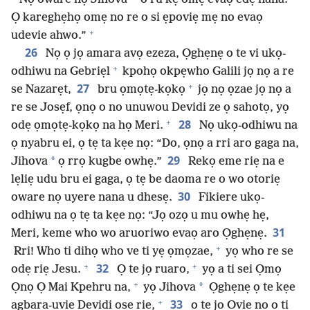
Ọ kareghẹhọ omẹ no re o si ẹpoviẹ mẹ no evaọ
+
udevie ahwo.”
26
Nọ ọ jọ amara avọ ezeza, Ọghẹnẹ o te vi ukọ-
+
odhiwu na Gebriẹl
kpohọ okpẹwho Galili jọ nọ a re
+
27
se Nazarẹt,
bru ọmọtẹ-kọkọ
jọ nọ ọzae jọ nọ a
re se Josẹf, ọnọ o no unuwou Devidi ze ọ sahotọ, yọ
+
28
odẹ ọmọtẹ-kọkọ na họ Meri.
Nọ ukọ-odhiwu na
ọ nyabru ei, ọ tẹ ta kẹe nọ: “Do, ọnọ a rri aro gaga na,
29
*
Jihova
ọ rrọ kugbe owhẹ.”
Rekọ eme riẹ na e
lẹliẹ udu bru ei gaga, ọ tẹ be daoma re o wo otoriẹ
30
oware nọ uyere nana u dhesẹ.
Fikiere ukọ-
odhiwu na ọ tẹ ta kẹe nọ: “Jọ ozọ u mu owhẹ hẹ,
31
Meri, keme who wo aruoriwo evaọ aro Ọghẹnẹ.
+
Rri! Who ti dihọ who ve ti yẹ ọmọzae,
yọ who re se
+
+
32
odẹ riẹ Jesu.
Ọ te jọ ruaro,
yọ a ti sei Ọmọ
+
*
Ọnọ Ọ Mai Kpehru na,
yọ Jihova
Ọghẹnẹ ọ te kẹe
+
33
agbara-uvie Devidi ọsẹ riẹ,
ọ te jọ Ovie nọ o ti