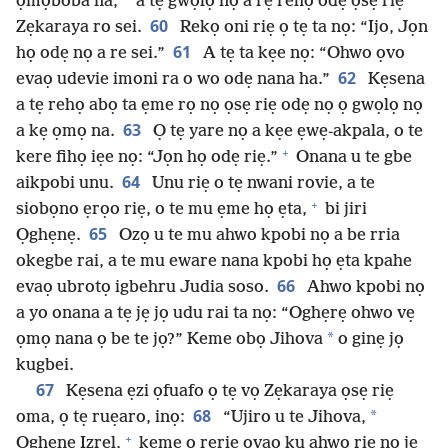
ọmọboba na,
a tẹ gwọlọ nọ a rẹ rehọ odẹ ọsẹ riẹ
60
Zẹkaraya ro sei.
Rekọ oni riẹ ọ tẹ ta nọ: “Ijo, Jọn
61
họ odẹ nọ a re sei.”
A tẹ ta kẹe nọ: “Ohwo ọvo
62
evaọ udevie imoni ra o wo odẹ nana ha.”
Kẹsena
a tẹ rehọ abọ ta ẹme rọ nọ ọsẹ riẹ odẹ nọ ọ gwọlọ nọ
63
a kẹ ọmọ na.
Ọ tẹ yare nọ a kẹe ẹwẹ-akpala, o te
+
kere fihọ iẹe nọ: “Jọn họ odẹ riẹ.”
Onana u te gbe
64
aikpobi unu.
Unu riẹ o tẹ nwani rovie, a te
+
siobọno ẹrọo riẹ, o te mu ẹme họ ẹta,
bi jiri
65
Ọghẹnẹ.
Ozọ u te mu ahwo kpobi nọ a be rria
okegbe rai, a te mu eware nana kpobi họ ẹta kpahe
66
evaọ ubrotọ igbehru Judia soso.
Ahwo kpobi nọ
a yo onana a tẹ jẹ jọ udu rai ta nọ: “Oghẹrẹ ohwo vẹ
*
ọmọ nana ọ be te jọ?” Keme obọ Jihova
o ginẹ jọ
kugbei.
67
Kẹsena ẹzi ọfuafo ọ tẹ vọ Zẹkaraya ọsẹ riẹ
68
*
oma, ọ tẹ ruẹaro, inọ:
“Ujiro u te Jihova,
+
Ọghẹnẹ Izrẹl,
keme ọ rẹriẹ ovao ku ahwo riẹ no jẹ