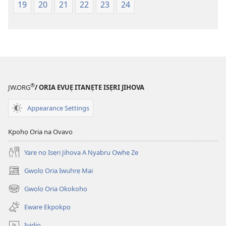
Na
fa
19
20
21
22
23
24
(Onọ
evaọ
a
2013)
wariẹ
fa
evaọ
2013)
®
JW.ORG
/ ORIA EVUẸ ITANẸTE ISẸRI JIHOVA
Appearance Settings
Kpohọ Oria na Ovavo
Yare nọ Isẹri Jihova A Nyabru Owhẹ Ze
Gwọlọ Oria Iwuhrẹ Mai
(opens
new
Gwọlọ Oria Okokohọ
(opens
window)
new
Eware Ekpokpọ
window)
Ividio