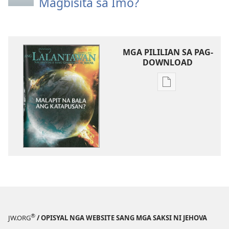
Magbisita sa Imo?
MGA PILILIAN SA PAG-
DOWNLOAD
Mga
opsyon
sa
pag-
download
sang
mga
publikasyon
ANG
LALANTAWAN
Agosto 2010
®
JW.ORG
/ OPISYAL NGA WEBSITE SANG MGA SAKSI NI JEHOVA