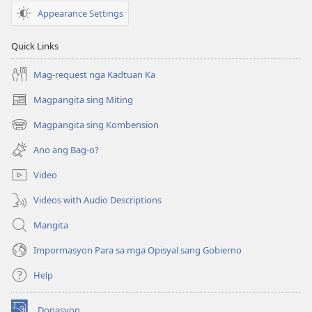
Appearance Settings
Quick Links
Mag-request nga Kadtuan Ka
Magpangita sing Miting
(opens
new
Magpangita sing Kombension
(opens
window)
new
Ano ang Bag-o?
window)
Video
Videos with Audio Descriptions
Mangita
Impormasyon Para sa mga Opisyal sang Gobierno
Help
Donasyon