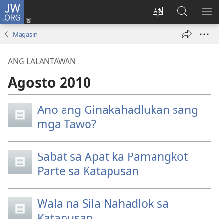
JW.ORG
Mag-
log
Islan
Mangita
IPA
In
ang
sa
AN
Magasin
(opens
lenguahe
JW.ORG
ME
new
sang
ANG LALANTAWAN
window)
site
Agosto 2010
Ano ang Ginakahadlukan sang
mga Tawo?
Sabat sa Apat ka Pamangkot
Parte sa Katapusan
Wala na Sila Nahadlok sa
Katapusan