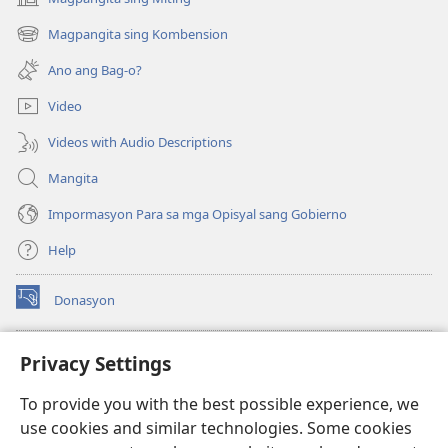
(opens
new
Magpangita sing Kombension
(opens
window)
new
Ano ang Bag-o?
window)
Video
Videos with Audio Descriptions
Mangita
Impormasyon Para sa mga Opisyal sang Gobierno
Help
Donasyon
(opens
new
window)
Watchtower ONLINE LIBRARY™
Privacy Settings
(opens
new
®
JW Hub
To provide you with the best possible experience, we
window)
(opens
use cookies and similar technologies. Some cookies
new
JW Library
window)