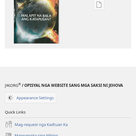
Mga
opsyon
sa
pag-
download
sang
mga
publikasyon
ANG
LALANTAWAN
Agosto 2010
®
JW.ORG
/ OPISYAL NGA WEBSITE SANG MGA SAKSI NI JEHOVA
Appearance Settings
Quick Links
Mag-request nga Kadtuan Ka
Magpangita sing Miting