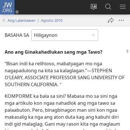
JW.ORG
Mag-
log
Islan
Mangita
IPA
In
ang
sa
AN
Ang Lalantawan | Agosto 2010
(opens
lenguahe
JW.ORG
ME
new
sang
BASAHA SA
window)
site
Ano ang Ginakahadlukan sang mga Tawo?
“Bisan indi ka relihioso, mabatyagan mo nga
nagapadulong na kita sa kalaglagan.”—STEPHEN
O’LEARY, ASSOCIATE PROFESSOR SANG UNIVERSITY OF
SOUTHERN CALIFORNIA.
*
KOMPORME ka bala sa sini? Mabasa mo sa sini nga
mga artikulo kon ngaa nahadlok ang mga tawo sa
palaabuton. Pero, binagbinagon man sini kon ngaa
makasalig ka nga ang aton duta kag ang kabuhi diri
indi gid malaglag. Gani may rason kita nga maglaum