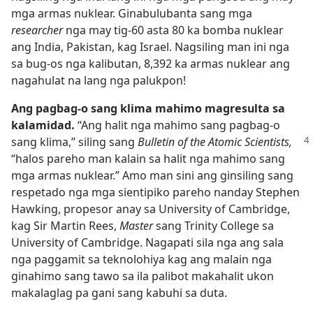
mga armas nuklear. Ginabulubanta sang mga
researcher
nga may tig-60 asta 80 ka bomba nuklear
ang India, Pakistan, kag Israel. Nagsiling man ini nga
sa bug-os nga kalibutan, 8,392 ka armas nuklear ang
nagahulat na lang nga palukpon!
Ang pagbag-o sang klima mahimo magresulta sa
kalamidad.
“Ang halit nga mahimo sang pagbag-o
sang klima,” siling sang
Bulletin
of the Atomic Scientists,
“halos pareho man kalain sa halit nga mahimo sang
mga armas nuklear.” Amo man sini ang ginsiling sang
respetado nga mga sientipiko pareho nanday Stephen
Hawking, propesor anay sa University of Cambridge,
kag Sir Martin Rees,
Master
sang Trinity College sa
University of Cambridge. Nagapati sila nga ang sala
nga paggamit sa teknolohiya kag ang malain nga
ginahimo sang tawo sa ila palibot makahalit ukon
makalaglag pa gani sang kabuhi sa duta.