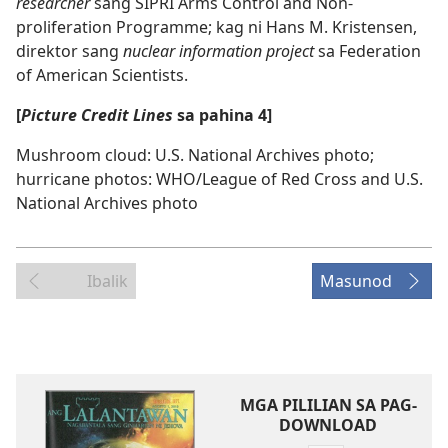
researcher
sang SIPRI Arms Control and Non-
proliferation Programme; kag ni Hans M. Kristensen,
direktor sang
nuclear information project
sa Federation
of American Scientists.
[
Picture Credit Lines
sa pahina 4]
Mushroom cloud: U.S. National Archives photo;
hurricane photos: WHO/League of Red Cross and U.S.
National Archives photo
Ibalik
Masunod
MGA PILILIAN SA PAG-
DOWNLOAD