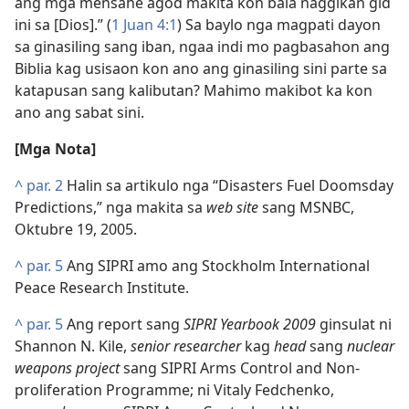
ang mga mensahe agod makita kon bala naggikan gid
ini sa [Dios].” (
1 Juan 4:1
) Sa baylo nga magpati dayon
sa ginasiling sang iban, ngaa indi mo pagbasahon ang
Biblia kag usisaon kon ano ang ginasiling sini parte sa
katapusan sang kalibutan? Mahimo makibot ka kon
ano ang sabat sini.
[Mga Nota]
^
par. 2
Halin sa artikulo nga “Disasters Fuel Doomsday
Predictions,” nga makita sa
web site
sang MSNBC,
Oktubre 19, 2005.
^
par. 5
Ang SIPRI amo ang Stockholm International
Peace Research Institute.
^
par. 5
Ang report sang
SIPRI Yearbook 2009
ginsulat ni
Shannon N. Kile,
senior researcher
kag
head
sang
nuclear
weapons project
sang SIPRI Arms Control and Non-
proliferation Programme; ni Vitaly Fedchenko,