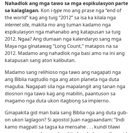
Nahadlok ang mga tawo sa mga espikulasyon parte
sa kalaglagan.
Kon i-
type
mo ang prase nga “end of
the world” kag ang tuig “2012” sa isa ka kilala nga
internet site,
makita mo ang tuman kadamo nga
espikulasyon nga mahanabo ang katapusan sa tuig
2012. Ngaa? Ang dumaan nga kalendaryo sang mga
Maya nga ginatawag “Long Count,” matapos na sa
2012. Madamo ang nahadlok nga basi amo na ini ang
katapusan sang aton kalibutan.
Madamo sang relihioso nga tawo ang nagapati nga
ang Biblia nagtudlo nga ang aton planeta nga duta
maguba. Nagapati sila nga mapalangit ang tanan nga
diosnon nga tawo kag ang mabilin, paantuson sa
magamo nga duta ukon itagbong sa impierno.
Ginapakita gid man bala sang Biblia nga ang duta gub-
on ukon laglagon? Si apostol Juan nagpaandam: “Indi
kamo magpati sa tagsa ka mensahe . . . kundi tilawi