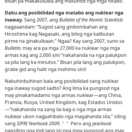
bisan pa makakululba ang masunod nga mga hitabo.
Daku ang posibilidad nga matabo ang nuklear nga
inaway.
Sang 2007, ang
Bulletin of the Atomic Scientists
nagpaandam: “Sugod sang ginbombahan ang
Hiroshima kag Nagasaki, ang bilog nga kalibutan
pirme na ginakulbaan.” Ngaa? Kay sang 2007, suno sa
Bulletin,
may ara pa mga 27,000 ka nuklear nga mga
armas kag ang 2,000 sini “nakahanda na nga palukpon
sa pila lang ka minutos.” Bisan pila lang ang palukpon,
grabe gid ang halit nga mahimo sini!
Nabuhinbuhinan bala ang posibilidad sang nuklear
nga inaway sugod sadto? Ang lima ka pungsod nga
may pinakamadamo nga armas nuklear—ang China,
Pransia, Rusya, United Kingdom, kag Estados Unidos
—“nakahanda na sang ila bag-o nga mga armas
nuklear ukon nagpahibalo nga magahanda sila,” siling
sang
SIPRI Yearbook 2009.
Pero ang
yearbook
*
*
nagsiling nga indi lang ini nga mga pungsod ang may