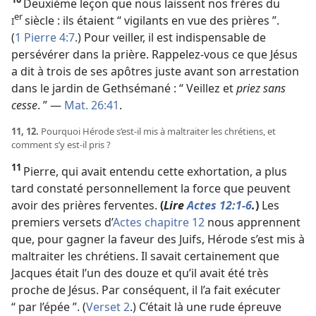
Deuxième leçon que nous laissent nos frères du
er
siècle : ils étaient “ vigilants en vue des prières ”.
I
(
1 Pierre 4:7
.) Pour veiller, il est indispensable de
persévérer dans la prière. Rappelez-​vous ce que Jésus
a dit à trois de ses apôtres juste avant son arrestation
dans le jardin de Gethsémané : “ Veillez et
priez sans
cesse
. ” —
Mat. 26:41
.
11, 12.
Pourquoi Hérode s’est-​il mis à maltraiter les chrétiens, et
comment s’y est-​il pris ?
11
Pierre, qui avait entendu cette exhortation, a plus
tard constaté personnellement la force que peuvent
avoir des prières ferventes.
(
Lire
Actes 12:1-6
.
)
Les
premiers versets d’
Actes chapitre 12
nous apprennent
que, pour gagner la faveur des Juifs, Hérode s’est mis à
maltraiter les chrétiens. Il savait certainement que
Jacques était l’un des douze et qu’il avait été très
proche de Jésus. Par conséquent, il l’a fait exécuter
“ par l’épée ”. (
Verset 2
.) C’était là une rude épreuve