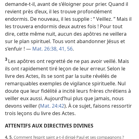
demande-​t-​il, avant de s’éloigner pour prier. Quand il
revient près d’eux, il les trouve profondément
endormis. De nouveau, il les supplie : “ Veillez. ” Mais il
les trouvera endormis deux autres fois ! Pour tout
dire, cette même nuit, aucun des apôtres ne veillera
sur le plan spirituel. Tous vont abandonner Jésus et
s’enfuir ! —
Mat. 26:38,
41,
56
.
3
Les apôtres ont regretté de ne pas avoir veillé. Mais
ils ont rapidement tiré leçon de leur erreur. Selon le
livre des Actes, ils se sont par la suite révélés de
remarquables exemples de vigilance spirituelle. Nul
doute que leur fidélité a incité leurs frères chrétiens à
veiller eux aussi. Aujourd’hui plus que jamais, nous
devons veiller (
Mat. 24:42
). À ce sujet, faisons ressortir
trois leçons du livre des Actes.
ATTENTIFS AUX DIRECTIVES DIVINES
4, 5.
Comment l’esprit saint a-​t-​il dirigé Paul et ses compagnons ?