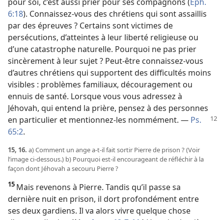
pour soi, c’est aussi prier pour ses compagnons (
Éph.
6:18
). Connaissez-​vous des chrétiens qui sont assaillis
par des épreuves ? Certains sont victimes de
persécutions, d’atteintes à leur liberté religieuse ou
d’une catastrophe naturelle. Pourquoi ne pas prier
sincèrement à leur sujet ? Peut-être connaissez-​vous
d’autres chrétiens qui supportent des difficultés moins
visibles : problèmes familiaux, découragement ou
ennuis de santé. Lorsque vous vous adressez à
Jéhovah, qui entend la prière, pensez à des personnes
en particulier et mentionnez-​les nommément. —
Ps.
65:2
.
15, 16.
a) Comment un ange a-​t-​il fait sortir Pierre de prison ? (Voir
l’image ci-dessous.) b) Pourquoi est-​il encourageant de réfléchir à la
façon dont Jéhovah a secouru Pierre ?
15
Mais revenons à Pierre. Tandis qu’il passe sa
dernière nuit en prison, il dort profondément entre
ses deux gardiens. Il va alors vivre quelque chose