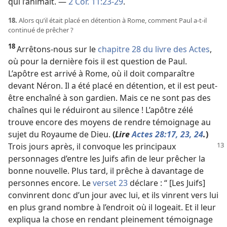
qui l’animait. —
2 Cor. 11:23-29
.
18.
Alors qu’il était placé en détention à Rome, comment Paul a-​t-​il
continué de prêcher ?
18
Arrêtons-​nous sur le
chapitre 28 du livre des Actes
,
où pour la dernière fois il est question de Paul.
L’apôtre est arrivé à Rome, où il doit comparaître
devant Néron. Il a été placé en détention, et il est peut-
être enchaîné à son gardien. Mais ce ne sont pas des
chaînes qui le réduiront au silence ! L’apôtre zélé
trouve encore des moyens de rendre témoignage au
sujet du Royaume de Dieu.
(
Lire
Actes 28:17,
23,
24
.
)
Trois jours après, il convoque les
principaux
personnages d’entre les Juifs afin de leur prêcher la
bonne nouvelle. Plus tard, il prêche à davantage de
personnes encore. Le
verset 23
déclare : “ [Les Juifs]
convinrent donc d’un jour avec lui, et ils vinrent vers lui
en plus grand nombre à l’endroit où il logeait. Et il leur
expliqua la chose en rendant pleinement témoignage