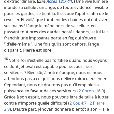
d’extraordinaire.
(
Lire
Actes 12:7-11
.
)
Une vive lumière
inonde sa cellule : un ange, de toute évidence invisible
pour les gardes, se tient là. Il secoue l’apôtre afin de le
réveiller. Et voilà que tombent les chaînes qui entravent
ses mains ! L’ange le mène hors de sa cellule, en
passant tout près des gardes postés dehors, et lui fait
franchir une imposante porte en fer, qui s’ouvre
“ d’elle-​même ”. Une fois qu’ils sont dehors, l’ange
disparaît. Pierre est libre !
16
Notre foi n’est-​elle pas fortifiée quand nous voyons
ce dont Jéhovah est capable pour secourir ses
serviteurs ? Bien sûr, à notre époque, nous ne nous
attendons pas à ce qu’il nous délivre miraculeusement.
Cependant, nous ne doutons pas qu’il emploie sa
puissance en faveur de ses serviteurs (
2 Chron. 16:9
).
Grâce à son esprit, nous pouvons être de taille à lutter
contre n’importe quelle difficulté (
2 Cor. 4:7 ;
2 Pierre
2:9
). D’autre part, Jéhovah donnera bientôt à son Fils le