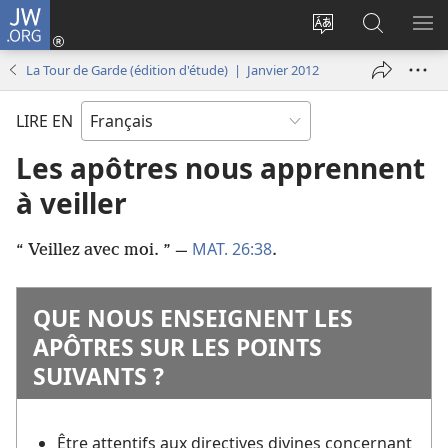
JW.ORG
Se
connecter
Changer
Recherch
AF
(ouvre
la
sur
LE
La Tour de Garde (édition d'étude) | Janvier 2012
une
langue
JW.ORG
ME
nouvelle
du
LIRE EN
fenêtre)
site
Les apôtres nous apprennent
à veiller
MAT. 26:38
“ Veillez avec moi. ” —
.
QUE NOUS ENSEIGNENT LES
APÔTRES SUR LES POINTS
SUIVANTS ?
Être attentifs aux directives divines concernant