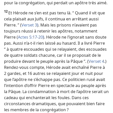
pour la congrégation, qui perdait un apôtre très aimé.
12
Et Hérode ne s’en est pas tenu là. “ Quand il vit que
cela plaisait aux Juifs, il continua en arrêtant aussi
Pierre. ” (
Verset 3
). Mais les prisons n’avaient pas
toujours réussi à retenir les apôtres, notamment
Pierre (
Actes 5:17-20
). Hérode ne l’ignorait sans doute
pas. Aussi n’a-​t-​il rien laissé au hasard. Il a livré Pierre
“ à quatre escouades qui se relayaient, des escouades
de quatre soldats chacune, car il se proposait de le
produire devant le peuple après la Pâque ”. (
Verset 4
.)
Rendez-vous compte, Hérode avait enchaîné Pierre à
2 gardes, et 16 autres se relayaient jour et nuit pour
que l’apôtre ne s’échappe pas. Ce politicien rusé avait
l’intention d’offrir Pierre en spectacle au peuple après
la Pâque. La condamnation à mort de l’apôtre serait un
cadeau qui enchanterait les foules. Dans ces
circonstances dramatiques, que pouvaient bien faire
les membres de la congrégation ?