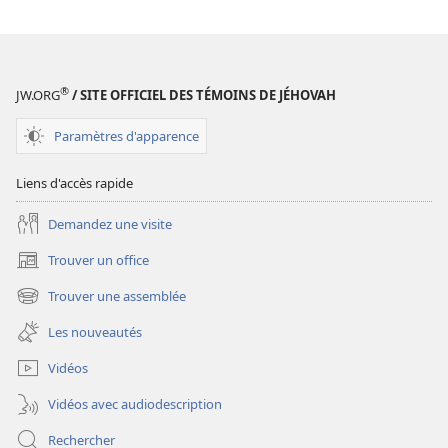
DE
DE
GARDE
GARDE
(ÉDITION
(ÉDITION
D’ÉTUDE)
D’ÉTUDE)
®
JW.ORG
/ SITE OFFICIEL DES TÉMOINS DE JÉHOVAH
Janvier
Janvier
2012
2012
Paramètres d'apparence
Liens d'accès rapide
Demandez une visite
Trouver un office
(ouvre
une
Trouver une assemblée
(ouvre
nouvelle
une
fenêtre)
Les nouveautés
nouvelle
fenêtre)
Vidéos
Vidéos avec audiodescription
Rechercher