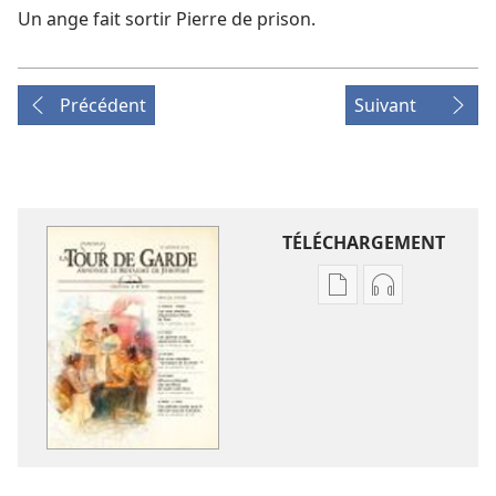
Un ange fait sortir Pierre de prison.
Précédent
Suivant
TÉLÉCHARGEMENT
Options
Options
de
de
téléchargement
téléchargem
des
des
publications
enregistreme
numériques
audio
LA
LA
TOUR
TOUR