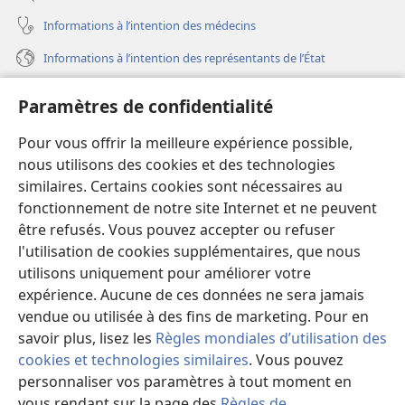
Informations à l’intention des médecins
Informations à l’intention des représentants de l’État
Aide
Paramètres de confidentialité
Dons
Pour vous offrir la meilleure expérience possible,
(ouvre
une
nous utilisons des cookies et des technologies
nouvelle
similaires. Certains cookies sont nécessaires au
Bibliothèque en ligne
(ouvre
fenêtre)
fonctionnement de notre site Internet et ne peuvent
une
®
JW Hub
être refusés. Vous pouvez accepter ou refuser
nouvelle
(ouvre
fenêtre)
l'utilisation de cookies supplémentaires, que nous
une
®
JW Library
nouvelle
utilisons uniquement pour améliorer votre
fenêtre)
expérience. Aucune de ces données ne sera jamais
Watchtower Library
vendue ou utilisée à des fins de marketing. Pour en
savoir plus, lisez les
Règles mondiales d’utilisation des
cookies et technologies similaires
. Vous pouvez
personnaliser vos paramètres à tout moment en
Copyright
© 2026 Watch Tower Bible and Tract Society of Pennsylvania.
vous rendant sur la page des
Règles de