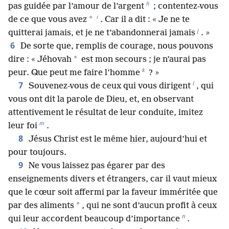
h
pas guidée par l’amour de l’argent
; contentez-vous
i
*
de ce que vous avez
. Car il a dit : « Je ne te
j
quitterai jamais, et je ne t’abandonnerai jamais
. »
6
De sorte que, remplis de courage, nous pouvons
*
dire : « Jéhovah
est mon secours ; je n’aurai pas
k
peur. Que peut me faire l’homme
? »
l
7
Souvenez-vous de ceux qui vous dirigent
, qui
vous ont dit la parole de Dieu, et, en observant
attentivement le résultat de leur conduite, imitez
m
leur foi
.
8
Jésus Christ est le même hier, aujourd’hui et
pour toujours.
9
Ne vous laissez pas égarer par des
enseignements divers et étrangers, car il vaut mieux
que le cœur soit affermi par la faveur imméritée que
*
par des aliments
, qui ne sont d’aucun profit à ceux
n
qui leur accordent beaucoup d’importance
.