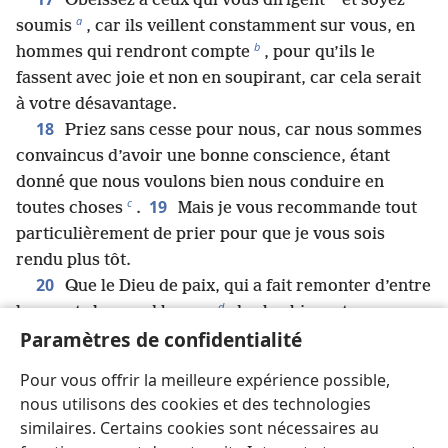
Obéissez à ceux qui vous dirigent
et soyez
a
soumis
, car ils veillent constamment sur vous, en
b
hommes qui rendront compte
, pour qu’ils le
fassent avec joie et non en soupirant, car cela serait
à votre désavantage.
18
Priez sans cesse pour nous, car nous sommes
convaincus d’avoir une bonne conscience, étant
donné que nous voulons bien nous conduire en
c
19
toutes choses
.
Mais je vous recommande tout
particulièrement de prier pour que je vous sois
rendu plus tôt.
20
Que le Dieu de paix, qui a fait remonter d’entre
d
les morts le grand berger
des brebis, notre
Paramètres de confidentialité
Seigneur Jésus, avec le sang d’une alliance éternelle,
21
vous fournisse toute bonne chose pour faire sa
Pour vous offrir la meilleure expérience possible,
volonté, accomplissant en nous, par l’intermédiaire
nous utilisons des cookies et des technologies
de Jésus Christ, ce qui est agréable à ses yeux. À
similaires. Certains cookies sont nécessaires au
Dieu soit la gloire à tout jamais. Amen.