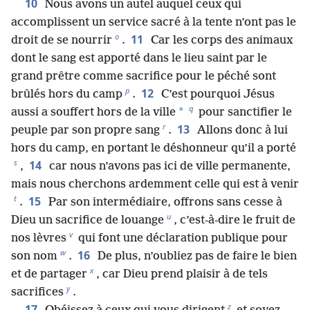
10
Nous avons un autel auquel ceux qui
accomplissent un service sacré à la tente n’ont pas le
o
11
droit de se nourrir
.
Car les corps des animaux
dont le sang est apporté dans le lieu saint par le
grand prêtre comme sacrifice pour le péché sont
p
12
brûlés hors du camp
.
C’est pourquoi Jésus
q
*
aussi a souffert hors de la ville
pour sanctifier le
r
13
peuple par son propre sang
.
Allons donc à lui
hors du camp, en portant le déshonneur qu’il a porté
s
14
,
car nous n’avons pas ici de ville permanente,
mais nous cherchons ardemment celle qui est à venir
t
15
.
Par son intermédiaire, offrons sans cesse à
u
Dieu un sacrifice de louange
, c’est-à-dire le fruit de
v
nos lèvres
qui font une déclaration publique pour
w
16
son nom
.
De plus, n’oubliez pas de faire le bien
x
et de partager
, car Dieu prend plaisir à de tels
y
sacrifices
.
z
17