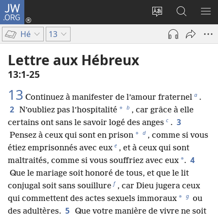
JW.ORG
Se
connecter
Changer
Recherch
AF
(ouvre
la
sur
LE
Hé
13
une
langue
JW.ORG
ME
nouvelle
du
Lettre aux Hébreux
fenêtre)
site
13​:​1-25
13
a
Continuez à manifester de l’amour fraternel
.
b
2
*
N’oubliez pas l’hospitalité
, car grâce à elle
c
3
certains ont sans le savoir logé des anges
.
d
*
Pensez à ceux qui sont en prison
, comme si vous
e
étiez emprisonnés avec eux
, et à ceux qui sont
4
*
maltraités, comme si vous souffriez avec eux
.
Que le mariage soit honoré de tous, et que le lit
f
conjugal soit sans souillure
, car Dieu jugera ceux
g
*
qui commettent des actes sexuels immoraux
ou
5
des adultères.
Que votre manière de vivre ne soit