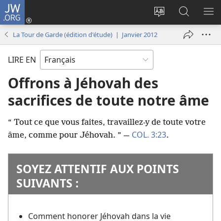
JW.ORG
Se
connecter
Changer
Recherch
AF
(ouvre
la
sur
LE
La Tour de Garde (édition d'étude) | Janvier 2012
une
langue
JW.ORG
ME
nouvelle
du
LIRE EN
fenêtre)
site
Offrons à Jéhovah des
sacrifices de toute notre âme
“ Tout ce que vous faites, travaillez-​y de toute votre
COL. 3:23
âme, comme pour Jéhovah. ” —
.
SOYEZ ATTENTIF AUX POINTS
SUIVANTS :
Comment honorer Jéhovah dans la vie