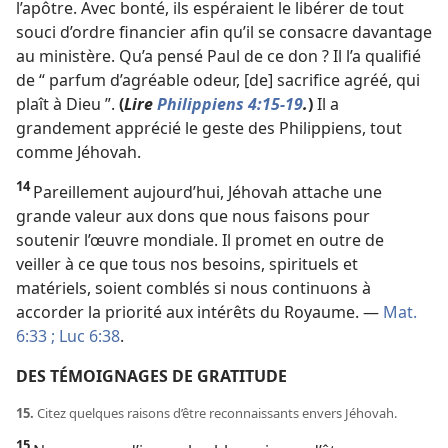
l’apôtre. Avec bonté, ils espéraient le libérer de tout
souci d’ordre financier afin qu’il se consacre davantage
au ministère. Qu’a pensé Paul de ce don ? Il l’a qualifié
de “ parfum d’agréable odeur, [de] sacrifice agréé, qui
plaît à Dieu ”.
(
Lire
Philippiens 4:15-19
.
)
Il a
grandement apprécié le geste des Philippiens, tout
comme Jéhovah.
14
Pareillement aujourd’hui, Jéhovah attache une
grande valeur aux dons que nous faisons pour
soutenir l’œuvre mondiale. Il promet en outre de
veiller à ce que tous nos besoins, spirituels et
matériels, soient comblés si nous continuons à
accorder la priorité aux intérêts du Royaume. —
Mat.
6:33 ;
Luc 6:38
.
DES TÉMOIGNAGES DE GRATITUDE
15.
Citez quelques raisons d’être reconnaissants envers Jéhovah.
15