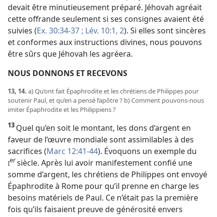
devait être minutieusement préparé. Jéhovah agréait
cette offrande seulement si ses consignes avaient été
suivies (
Ex. 30:34-37 ;
Lév. 10:1, 2
). Si elles sont sincères
et conformes aux instructions divines, nous pouvons
être sûrs que Jéhovah les agréera.
NOUS DONNONS ET RECEVONS
13, 14.
a) Qu’ont fait Épaphrodite et les chrétiens de Philippes pour
soutenir Paul, et qu’en a pensé l’apôtre ? b) Comment pouvons-​nous
imiter Épaphrodite et les Philippiens ?
13
Quel qu’en soit le montant, les dons d’argent en
faveur de l’œuvre mondiale sont assimilables à des
sacrifices (
Marc 12:41-44
). Évoquons un exemple du
er
siècle. Après lui avoir manifestement confié une
I
somme d’argent, les chrétiens de Philippes ont envoyé
Épaphrodite à Rome pour qu’il prenne en charge les
besoins matériels de Paul. Ce n’était pas la première
fois qu’ils faisaient preuve de générosité envers