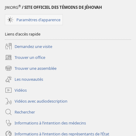
D’ÉTUDE)
D’ÉTUDE)
®
JW.ORG
/ SITE OFFICIEL DES TÉMOINS DE JÉHOVAH
Janvier
Janvier
2012
2012
Paramètres d'apparence
Liens d'accès rapide
Demandez une visite
Trouver un office
(ouvre
une
Trouver une assemblée
(ouvre
nouvelle
une
fenêtre)
Les nouveautés
nouvelle
fenêtre)
Vidéos
Vidéos avec audiodescription
Rechercher
Informations à l’intention des médecins
Informations à l’intention des représentants de l’État