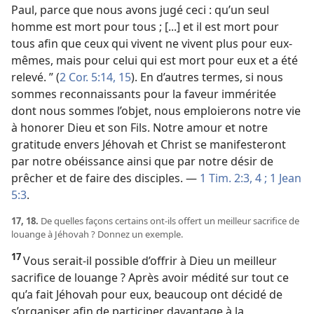
Paul, parce que nous avons jugé ceci : qu’un seul
homme est mort pour tous ; [...] et il est mort pour
tous afin que ceux qui vivent ne vivent plus pour eux-​
mêmes, mais pour celui qui est mort pour eux et a été
relevé. ” (
2 Cor. 5:14, 15
). En d’autres termes, si nous
sommes reconnaissants pour la faveur imméritée
dont nous sommes l’objet, nous emploierons notre vie
à honorer Dieu et son Fils. Notre amour et notre
gratitude envers Jéhovah et Christ se manifesteront
par notre obéissance ainsi que par notre désir de
prêcher et de faire des disciples. —
1 Tim. 2:3, 4 ;
1 Jean
5:3
.
17, 18.
De quelles façons certains ont-​ils offert un meilleur sacrifice de
louange à Jéhovah ? Donnez un exemple.
17
Vous serait-​il possible d’offrir à Dieu un meilleur
sacrifice de louange ? Après avoir médité sur tout ce
qu’a fait Jéhovah pour eux, beaucoup ont décidé de
s’organiser afin de participer davantage à la