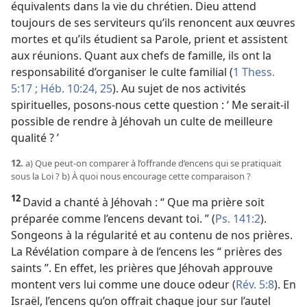
équivalents dans la vie du chrétien. Dieu attend
toujours de ses serviteurs qu’ils renoncent aux œuvres
mortes et qu’ils étudient sa Parole, prient et assistent
aux réunions. Quant aux chefs de famille, ils ont la
responsabilité d’organiser le culte familial (
1 Thess.
5:17 ;
Héb. 10:24, 25
). Au sujet de nos activités
spirituelles, posons-​nous cette question : ‘ Me serait-​il
possible de rendre à Jéhovah un culte de meilleure
qualité ? ’
12.
a) Que peut-​on comparer à l’offrande d’encens qui se pratiquait
sous la Loi ? b) À quoi nous encourage cette comparaison ?
12
David a chanté à Jéhovah : “ Que ma prière soit
préparée comme l’encens devant toi. ” (
Ps. 141:2
).
Songeons à la régularité et au contenu de nos prières.
La Révélation compare à de l’encens les “ prières des
saints ”. En effet, les prières que Jéhovah approuve
montent vers lui comme une douce odeur (
Rév. 5:8
). En
Israël, l’encens qu’on offrait chaque jour sur l’autel