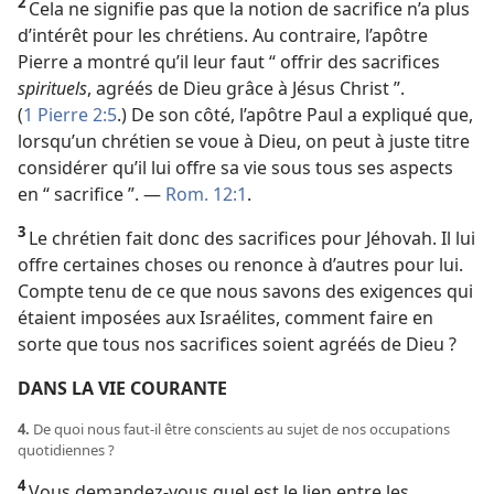
2
Cela ne signifie pas que la notion de sacrifice n’a plus
d’intérêt pour les chrétiens. Au contraire, l’apôtre
Pierre a montré qu’il leur faut “ offrir des sacrifices
spirituels
, agréés de Dieu grâce à Jésus Christ ”.
(
1 Pierre 2:5
.) De son côté, l’apôtre Paul a expliqué que,
lorsqu’un chrétien se voue à Dieu, on peut à juste titre
considérer qu’il lui offre sa vie sous tous ses aspects
en “ sacrifice ”. —
Rom. 12:1
.
3
Le chrétien fait donc des sacrifices pour Jéhovah. Il lui
offre certaines choses ou renonce à d’autres pour lui.
Compte tenu de ce que nous savons des exigences qui
étaient imposées aux Israélites, comment faire en
sorte que tous nos sacrifices soient agréés de Dieu ?
DANS LA VIE COURANTE
4.
De quoi nous faut-​il être conscients au sujet de nos occupations
quotidiennes ?
4
Vous demandez-​vous quel est le lien entre les