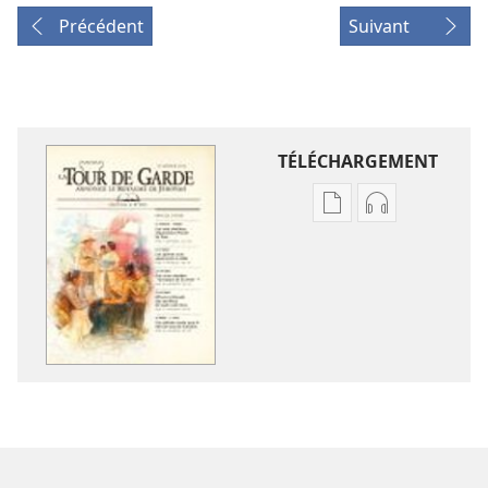
Précédent
Suivant
TÉLÉCHARGEMENT
Options
Options
de
de
téléchargement
téléchargem
des
des
publications
enregistreme
numériques
audio
LA
LA
TOUR
TOUR
DE
DE
GARDE
GARDE
(ÉDITION
(ÉDITION