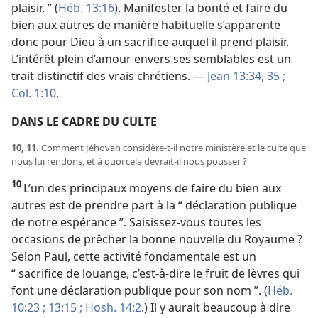
plaisir. ” (
Héb. 13:16
). Manifester la bonté et faire du
bien aux autres de manière habituelle s’apparente
donc pour Dieu à un sacrifice auquel il prend plaisir.
L’intérêt plein d’amour envers ses semblables est un
trait distinctif des vrais chrétiens. —
Jean 13:34, 35 ;
Col. 1:10
.
DANS LE CADRE DU CULTE
10, 11.
Comment Jéhovah considère-​t-​il notre ministère et le culte que
nous lui rendons, et à quoi cela devrait-​il nous pousser ?
10
L’un des principaux moyens de faire du bien aux
autres est de prendre part à la “ déclaration publique
de notre espérance ”. Saisissez-​vous toutes les
occasions de prêcher la bonne nouvelle du Royaume ?
Selon Paul, cette activité fondamentale est un
“ sacrifice de louange, c’est-à-dire le fruit de lèvres qui
font une déclaration publique pour son nom ”. (
Héb.
10:23 ;
13:15 ;
Hosh. 14:2
.) Il y aurait beaucoup à dire