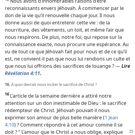
Nous avons d’innombrables raisons d’être
reconnaissants envers Jéhovah. À commencer par le
don de la vie qu’il renouvelle chaque jour. Il nous
donne aussi de quoi entretenir cette vie : de la
nourriture, des vêtements, un toit, et même l’air que
nous respirons. De plus, notre foi, qui repose sur la
connaissance exacte, nous procure une espérance. Au
vu de tout ce que Jéhovah fait pour nous et de ce qu’il
est, ne convient-​il pas que nous lui rendions un culte et
que nous lui offrions des sacrifices de louange ? —
Lire
Révélation 4:11
.
16.
À quoi devrait nous inciter le sacrifice de Christ ?
16
L’article de la semaine dernière a attiré notre
attention sur un don inestimable de Dieu : le sacrifice
rédempteur de Christ. Jéhovah pouvait-​il nous
exprimer son amour de plus belle manière (
1 Jean
4:10
) ? Comment répondre à cet amour comme il se
doit ? “ L’amour que
le Christ a nous oblige, explique