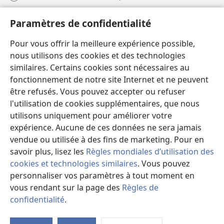
Aide
Paramètres de confidentialité
Dons
Pour vous offrir la meilleure expérience possible,
(ouvre
une
nous utilisons des cookies et des technologies
nouvelle
similaires. Certains cookies sont nécessaires au
Bibliothèque en ligne
(ouvre
fenêtre)
fonctionnement de notre site Internet et ne peuvent
une
®
JW Hub
être refusés. Vous pouvez accepter ou refuser
nouvelle
(ouvre
fenêtre)
l'utilisation de cookies supplémentaires, que nous
une
®
JW Library
nouvelle
utilisons uniquement pour améliorer votre
fenêtre)
expérience. Aucune de ces données ne sera jamais
Watchtower Library
vendue ou utilisée à des fins de marketing. Pour en
savoir plus, lisez les
Règles mondiales d’utilisation des
cookies et technologies similaires
. Vous pouvez
personnaliser vos paramètres à tout moment en
Copyright
© 2026 Watch Tower Bible and Tract Society of Pennsylvania.
vous rendant sur la page des
Règles de
CONDITIONS D’UTILISATION
|
RÈGLES DE CONFIDENTIALITÉ
|
confidentialité
.
M
PARAMÈTRES DE CONFIDENTIALITÉ
la