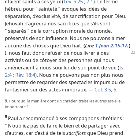
étaient saints à ses yeux (
Lév. 6:25 ;
7:1
). Le terme
hébreu pour “ sainteté ” évoque les idées de
séparation, d’exclusivité, de sanctification pour Dieu.
Jéhovah n’agréera nos sacrifices que s’ils sont
“ séparés ” de la corruption morale du monde,
préservés de son influence. Nous ne pouvons aimer
aucune des choses que Dieu hait.
(
Lire
1 Jean 2:15-17
.
)
Il nous faut
donc refuser de nous livrer à des
activités ou de côtoyer des personnes qui nous
amèneraient à nous souiller de son point de vue (
Is.
2:4 ;
Rév. 18:4
). Nous ne pouvons pas non plus nous
permettre de regarder des spectacles impurs ou de
fantasmer sur des actes immoraux. —
Col. 3:5, 6
.
9.
Pourquoi la manière dont un chrétien traite les autres est-​elle
importante ?
9
Paul a recommandé à ses compagnons chrétiens :
“ N’oubliez pas de faire le bien et de partager avec
d’autres, car c’est à de tels
sacrifices
que Dieu prend