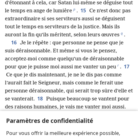
d’étonnant à cela, car Satan lui-​même se déguise tout
p
15
le temps en ange de lumière
.
Ce n’est donc pas
extraordinaire si ses serviteurs aussi se déguisent
tout le temps en serviteurs de la justice. Mais ils
q
auront la fin qu’ils méritent, selon leurs œuvres
.
16
Je le répète : que personne ne pense que je
suis déraisonnable. Et même si vous le pensez,
acceptez-​moi comme quelqu’un de déraisonnable
r
17
pour que je puisse moi aussi me vanter un peu
.
Ce que je dis maintenant, je ne le dis pas comme
l’aurait fait le Seigneur, mais comme le ferait une
personne déraisonnable, qui serait trop sûre d’elle et
18
se vanterait.
Puisque beaucoup se vantent pour
des raisons humaines, je vais me vanter moi aussi.
19
Vous êtes tellement « raisonnables » que vous
Paramètres de confidentialité
20
supportez volontiers les gens déraisonnables.
Oui, vous supportez quiconque vous réduit en
Pour vous offrir la meilleure expérience possible,