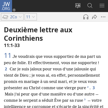
JW.ORG
Se
connecter
Changer
Recherch
AF
(ouvre
la
sur
LE
2Co
11
une
langue
JW.ORG
ME
nouvelle
du
Deuxième lettre aux
fenêtre)
site
Corinthiens
11​:​1-33
11
Je voudrais que vous supportiez de ma part un
peu de folie. Et effectivement, vous me supportez !
2
Car je suis jaloux pour vous d’une jalousie qui
vient de Dieu ; je vous ai, en effet, personnellement
promis en mariage à un seul mari, et je veux vous
a
3
présenter au Christ comme une vierge pure
.
Mais j’ai peur que d’une manière ou d’une autre —
b
comme le serpent a séduit Ève par sa ruse
— votre
intelligence se corrompe et s’écarte de la sincérité et