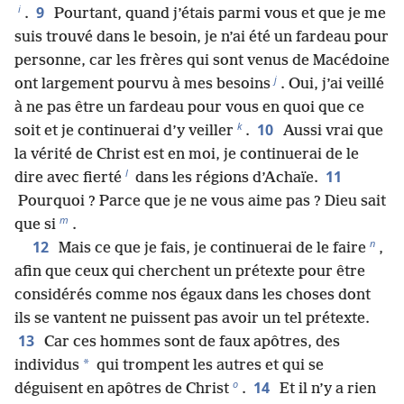
i
9
.
Pourtant, quand j’étais parmi vous et que je me
suis trouvé dans le besoin, je n’ai été un fardeau pour
personne, car les frères qui sont venus de Macédoine
j
ont largement pourvu à mes besoins
. Oui, j’ai veillé
à ne pas être un fardeau pour vous en quoi que ce
k
10
soit et je continuerai d’y veiller
.
Aussi vrai que
la vérité de Christ est en moi, je continuerai de le
l
11
dire avec fierté
dans les régions d’Achaïe.
Pourquoi ? Parce que je ne vous aime pas ? Dieu sait
m
que si
.
n
12
Mais ce que je fais, je continuerai de le faire
,
afin que ceux qui cherchent un prétexte pour être
considérés comme nos égaux dans les choses dont
ils se vantent ne puissent pas avoir un tel prétexte.
13
Car ces hommes sont de faux apôtres, des
*
individus
qui trompent les autres et qui se
o
14
déguisent en apôtres de Christ
.
Et il n’y a rien