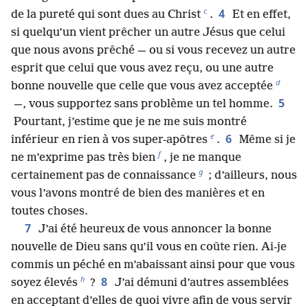
c
4
de la pureté qui sont dues au Christ
.
Et en effet,
si quelqu’un vient prêcher un autre Jésus que celui
que nous avons prêché — ou si vous recevez un autre
esprit que celui que vous avez reçu, ou une autre
d
bonne nouvelle que celle que vous avez acceptée
5
—, vous supportez sans problème un tel homme.
Pourtant, j’estime que je ne me suis montré
e
6
inférieur en rien à vos super-apôtres
.
Même si je
f
ne m’exprime pas très bien
, je ne manque
g
certainement pas de connaissance
; d’ailleurs, nous
vous l’avons montré de bien des manières et en
toutes choses.
7
J’ai été heureux de vous annoncer la bonne
nouvelle de Dieu sans qu’il vous en coûte rien. Ai-​je
commis un péché en m’abaissant ainsi pour que vous
h
8
soyez élevés
?
J’ai démuni d’autres assemblées
en acceptant d’elles de quoi vivre afin de vous servir