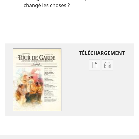
changé les choses ?
TÉLÉCHARGEMENT
Options
Options
de
de
téléchargement
téléchargem
des
des
publications
enregistreme
numériques
audio
LA
LA
TOUR
TOUR
DE
DE
GARDE
GARDE