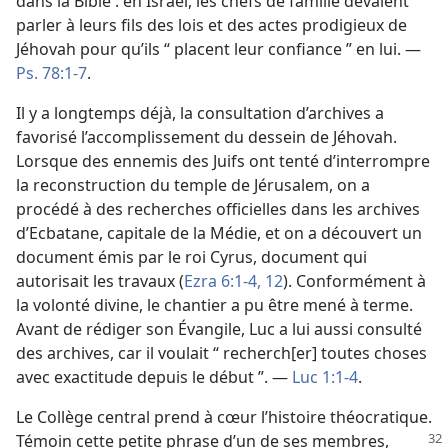
dans la Bible : en Israël, les chefs de famille devaient
parler à leurs fils des lois et des actes prodigieux de
Jéhovah pour qu’ils “ placent leur confiance ” en lui. —
Ps. 78:1-7
.
Il y a longtemps déjà, la consultation d’archives a
favorisé l’accomplissement du dessein de Jéhovah.
Lorsque des ennemis des Juifs ont tenté d’interrompre
la reconstruction du temple de Jérusalem, on a
procédé à des recherches officielles dans les archives
d’Ecbatane, capitale de la Médie, et on a découvert un
document émis par le roi Cyrus, document qui
autorisait les travaux (
Ezra 6:1-4,
12
). Conformément à
la volonté divine, le chantier a pu être mené à terme.
Avant de rédiger son Évangile, Luc a lui aussi consulté
des archives, car il voulait “ recherch[er] toutes choses
avec exactitude depuis le début ”. —
Luc 1:1-4
.
Le Collège central prend à cœur l’histoire théocratique.
Témoin cette petite phrase d’un de ses
membres,