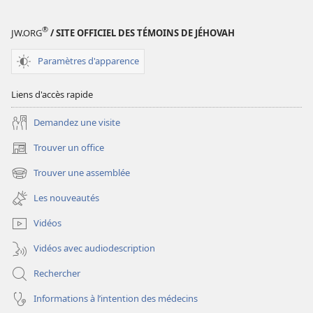
(ÉDITION
(ÉDITION
D’ÉTUDE)
D’ÉTUDE)
®
JW.ORG
/ SITE OFFICIEL DES TÉMOINS DE JÉHOVAH
Janvier
Janvier
2012
2012
Paramètres d'apparence
Liens d'accès rapide
Demandez une visite
Trouver un office
(ouvre
une
Trouver une assemblée
(ouvre
nouvelle
une
fenêtre)
Les nouveautés
nouvelle
fenêtre)
Vidéos
Vidéos avec audiodescription
Rechercher
Informations à l’intention des médecins