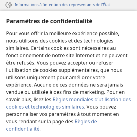
Informations à l’intention des représentants de l’État
Aide
Paramètres de confidentialité
Dons
Pour vous offrir la meilleure expérience possible,
(ouvre
une
nous utilisons des cookies et des technologies
nouvelle
similaires. Certains cookies sont nécessaires au
Bibliothèque en ligne
(ouvre
fenêtre)
fonctionnement de notre site Internet et ne peuvent
une
®
JW Hub
être refusés. Vous pouvez accepter ou refuser
nouvelle
(ouvre
fenêtre)
l'utilisation de cookies supplémentaires, que nous
une
®
JW Library
nouvelle
utilisons uniquement pour améliorer votre
fenêtre)
expérience. Aucune de ces données ne sera jamais
Watchtower Library
vendue ou utilisée à des fins de marketing. Pour en
savoir plus, lisez les
Règles mondiales d’utilisation des
cookies et technologies similaires
. Vous pouvez
personnaliser vos paramètres à tout moment en
vous rendant sur la page des
Règles de
Copyright
© 2026 Watch Tower Bible and Tract Society of Pennsylvania.
CONDITIONS D’UTILISATION
|
RÈGLES DE CONFIDENTIALITÉ
|
confidentialité
.
M
PARAMÈTRES DE CONFIDENTIALITÉ