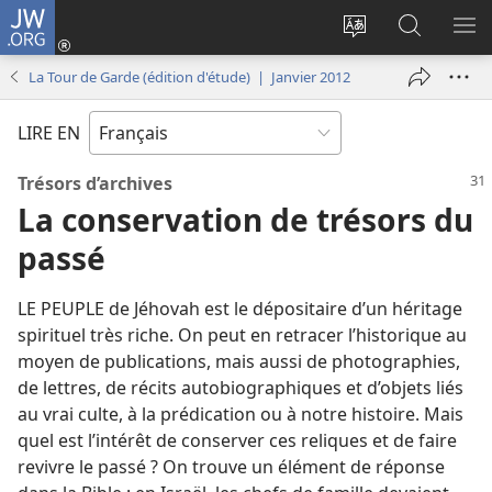
JW.ORG
Se
connecter
Changer
Recherch
AF
(ouvre
la
sur
LE
La Tour de Garde (édition d'étude) | Janvier 2012
une
langue
JW.ORG
ME
nouvelle
du
LIRE EN
fenêtre)
site
Trésors d’archives
La conservation de trésors du
passé
LE PEUPLE de Jéhovah est le dépositaire d’un héritage
spirituel très riche. On peut en retracer l’historique au
moyen de publications, mais aussi de photographies,
de lettres, de récits autobiographiques et d’objets liés
au vrai culte, à la prédication ou à notre histoire. Mais
quel est l’intérêt de conserver ces reliques et de faire
revivre le passé ? On trouve un élément de réponse