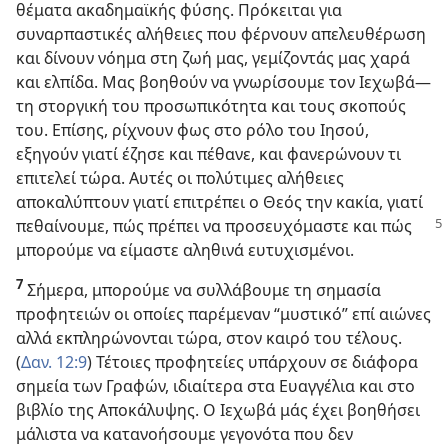
θέματα ακαδημαϊκής φύσης. Πρόκειται για
συναρπαστικές αλήθειες που φέρνουν απελευθέρωση
και δίνουν νόημα στη ζωή μας, γεμίζοντάς μας χαρά
και ελπίδα. Μας βοηθούν να γνωρίσουμε τον Ιεχωβά​—
τη στοργική του προσωπικότητα και τους σκοπούς
του. Επίσης, ρίχνουν φως στο ρόλο του Ιησού,
εξηγούν γιατί έζησε και πέθανε, και φανερώνουν τι
επιτελεί τώρα. Αυτές οι πολύτιμες αλήθειες
αποκαλύπτουν γιατί επιτρέπει ο Θεός την κακία, γιατί
πεθαίνουμε, πώς
πρέπει να προσευχόμαστε και πώς
μπορούμε να είμαστε αληθινά ευτυχισμένοι.
7
Σήμερα, μπορούμε να συλλάβουμε τη σημασία
προφητειών οι οποίες παρέμεναν “μυστικό” επί αιώνες
αλλά εκπληρώνονται τώρα, στον καιρό του τέλους.
(
Δαν. 12:9
) Τέτοιες προφητείες υπάρχουν σε διάφορα
σημεία των Γραφών, ιδιαίτερα στα Ευαγγέλια και στο
βιβλίο της Αποκάλυψης. Ο Ιεχωβά μάς έχει βοηθήσει
μάλιστα να κατανοήσουμε γεγονότα που δεν