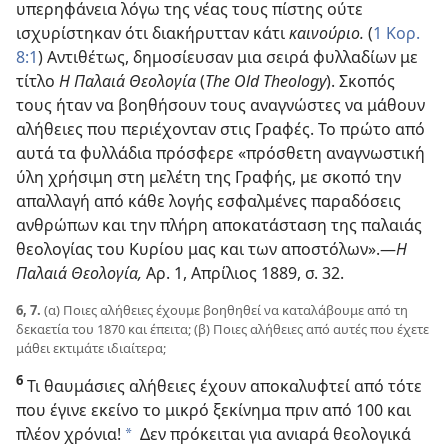
υπερηφάνεια λόγω της νέας τους πίστης ούτε
ισχυρίστηκαν ότι διακήρυτταν κάτι
καινούριο.
(
1 Κορ.
8:1
) Αντιθέτως, δημοσίευσαν μια σειρά φυλλαδίων με
τίτλο
Η Παλαιά Θεολογία
(
The Old Theology
). Σκοπός
τους ήταν να βοηθήσουν τους αναγνώστες να μάθουν
αλήθειες που περιέχονταν στις Γραφές. Το πρώτο από
αυτά τα φυλλάδια πρόσφερε «πρόσθετη αναγνωστική
ύλη χρήσιμη στη μελέτη της Γραφής, με σκοπό την
απαλλαγή από κάθε λογής εσφαλμένες παραδόσεις
ανθρώπων και την πλήρη αποκατάσταση της παλαιάς
θεολογίας του Κυρίου μας και των αποστόλων».​—
Η
Παλαιά Θεολογία,
Αρ. 1, Απρίλιος 1889, σ. 32.
6, 7.
(α) Ποιες αλήθειες έχουμε βοηθηθεί να καταλάβουμε από τη
δεκαετία του 1870 και έπειτα; (β) Ποιες αλήθειες από αυτές που έχετε
μάθει εκτιμάτε ιδιαίτερα;
6
Τι θαυμάσιες αλήθειες έχουν αποκαλυφτεί από τότε
που έγινε εκείνο το μικρό ξεκίνημα πριν από 100 και
πλέον χρόνια!
Δεν πρόκειται για ανιαρά θεολογικά
*