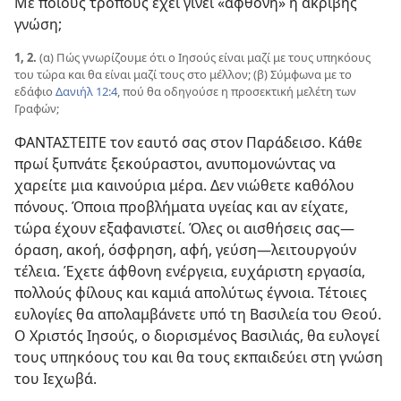
Με ποιους τρόπους έχει γίνει «άφθονη» η ακριβής
γνώση;
1, 2.
(α) Πώς γνωρίζουμε ότι ο Ιησούς είναι μαζί με τους υπηκόους
του τώρα και θα είναι μαζί τους στο μέλλον; (β) Σύμφωνα με το
εδάφιο
Δανιήλ 12:4
, πού θα οδηγούσε η προσεκτική μελέτη των
Γραφών;
ΦΑΝΤΑΣΤΕΙΤΕ τον εαυτό σας στον Παράδεισο. Κάθε
πρωί ξυπνάτε ξεκούραστοι, ανυπομονώντας να
χαρείτε μια καινούρια μέρα. Δεν νιώθετε καθόλου
πόνους. Όποια προβλήματα υγείας και αν είχατε,
τώρα έχουν εξαφανιστεί. Όλες οι αισθήσεις σας​—
όραση, ακοή, όσφρηση, αφή, γεύση—​λειτουργούν
τέλεια. Έχετε άφθονη ενέργεια, ευχάριστη εργασία,
πολλούς φίλους και καμιά απολύτως έγνοια. Τέτοιες
ευλογίες θα απολαμβάνετε υπό τη Βασιλεία του Θεού.
Ο Χριστός Ιησούς, ο διορισμένος Βασιλιάς, θα ευλογεί
τους υπηκόους του και θα τους εκπαιδεύει στη γνώση
του Ιεχωβά.