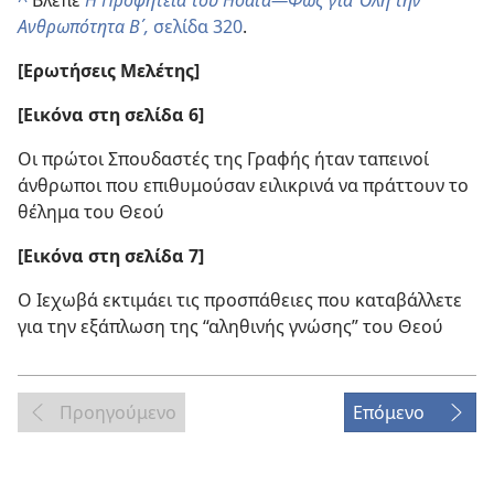
^
Βλέπε
Η Προφητεία του Ησαΐα​—Φως για Όλη την
Ανθρωπότητα Β΄,
σελίδα 320
.
[Ερωτήσεις Μελέτης]
[Εικόνα στη σελίδα 6]
Οι πρώτοι Σπουδαστές της Γραφής ήταν ταπεινοί
άνθρωποι που επιθυμούσαν ειλικρινά να πράττουν το
θέλημα του Θεού
[Εικόνα στη σελίδα 7]
Ο Ιεχωβά εκτιμάει τις προσπάθειες που καταβάλλετε
για την εξάπλωση της “αληθινής γνώσης” του Θεού
Προηγούμενο
Επόμενο