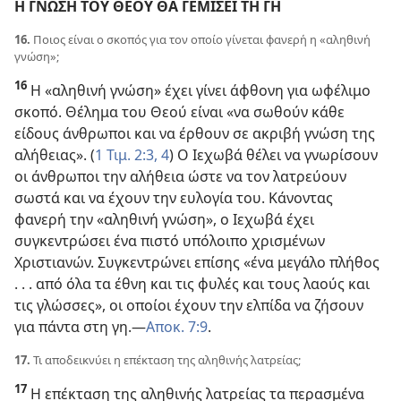
Η ΓΝΩΣΗ ΤΟΥ ΘΕΟΥ ΘΑ ΓΕΜΙΣΕΙ ΤΗ ΓΗ
16.
Ποιος είναι ο σκοπός για τον οποίο γίνεται φανερή η «αληθινή
γνώση»;
16
Η «αληθινή γνώση» έχει γίνει άφθονη για ωφέλιμο
σκοπό. Θέλημα του Θεού είναι «να σωθούν κάθε
είδους άνθρωποι και να έρθουν σε ακριβή γνώση της
αλήθειας». (
1 Τιμ. 2:3, 4
) Ο Ιεχωβά θέλει να γνωρίσουν
οι άνθρωποι την αλήθεια ώστε να τον λατρεύουν
σωστά και να έχουν την ευλογία του. Κάνοντας
φανερή την «αληθινή γνώση», ο Ιεχωβά έχει
συγκεντρώσει ένα πιστό υπόλοιπο χρισμένων
Χριστιανών. Συγκεντρώνει επίσης «ένα μεγάλο πλήθος
. . . από όλα τα έθνη και τις φυλές και τους λαούς και
τις γλώσσες», οι οποίοι έχουν την ελπίδα να ζήσουν
για πάντα στη γη.​—
Αποκ. 7:9
.
17.
Τι αποδεικνύει η επέκταση της αληθινής λατρείας;
17
Η επέκταση της αληθινής λατρείας τα περασμένα