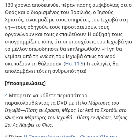
130 χρόνια αποδεικνύει πέραν πάσης αμφιβολίας ότι ο
Θεός και ο διορισμένος του Βασιλιάς, ο Ιησούς
Χριστός, είναι μαζί με τους υπηρέτες του Ιεχωβά στη
γη​—τους οδηγούν, τους προστατεύουν, τους
οργανώνουν και τους εκπαιδεύουν. Η αύξησή τους
υπογραμμίζει επίσης ότι οι υποσχέσεις του Ιεχωβά για
το μέλλον οπωσδήποτε θα εκπληρωθούν. «Η γη θα
γεμίσει από τη γνώση του Ιεχωβά όπως τα νερά
σκεπάζουν τη θάλασσα». (
Ησ. 11:9
) Τι ευλογίες θα
απολαμβάνει τότε η ανθρωπότητα!
[Υποσημειώσεις]
^
Μπορείτε να μάθετε περισσότερα
παρακολουθώντας τα DVD με τίτλο
Μάρτυρες του
Ιεχωβά​—Πίστη εν Δράσει, Μέρος 1ο: Από το Σκοτάδι στο
Φως
και
Μάρτυρες του Ιεχωβά​—Πίστη εν Δράσει, Μέρος
2ο: Ας Λάμψει το Φως.