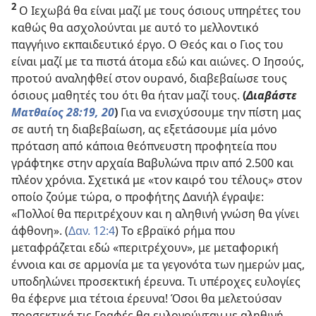
2
Ο Ιεχωβά θα είναι μαζί με τους όσιους υπηρέτες του
καθώς θα ασχολούνται με αυτό το μελλοντικό
παγγήινο εκπαιδευτικό έργο. Ο Θεός και ο Γιος του
είναι μαζί με τα πιστά άτομα εδώ και αιώνες. Ο Ιησούς,
προτού αναληφθεί στον ουρανό, διαβεβαίωσε τους
όσιους μαθητές του ότι θα ήταν μαζί τους.
(
Διαβάστε
Ματθαίος 28:19, 20
)
Για να ενισχύσουμε την πίστη μας
σε αυτή τη διαβεβαίωση, ας εξετάσουμε μία μόνο
πρόταση από κάποια θεόπνευστη προφητεία που
γράφτηκε στην αρχαία Βαβυλώνα πριν από 2.500 και
πλέον χρόνια. Σχετικά με «τον καιρό του τέλους» στον
οποίο ζούμε τώρα, ο προφήτης Δανιήλ έγραψε:
«Πολλοί θα περιτρέχουν και η αληθινή γνώση θα γίνει
άφθονη». (
Δαν. 12:4
) Το εβραϊκό ρήμα που
μεταφράζεται εδώ «περιτρέχουν», με μεταφορική
έννοια και σε αρμονία με τα γεγονότα των ημερών μας,
υποδηλώνει προσεκτική έρευνα. Τι υπέροχες ευλογίες
θα έφερνε μια τέτοια έρευνα! Όσοι θα μελετούσαν
προσεκτικά τις Γραφές θα ευλογούνταν με αληθινή,