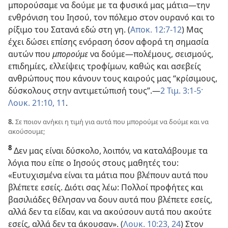
μπορούσαμε να δούμε με τα φυσικά μας μάτια​—την
ενθρόνιση του Ιησού, τον πόλεμο στον ουρανό και το
ρίξιμο του Σατανά εδώ στη γη. (
Αποκ. 12:7-12
) Μας
έχει δώσει επίσης ενόραση όσον αφορά τη σημασία
αυτών που
μπορούμε
να δούμε​—πολέμους, σεισμούς,
επιδημίες, ελλείψεις τροφίμων, καθώς και ασεβείς
ανθρώπους που κάνουν τους καιρούς μας “κρίσιμους,
δύσκολους στην αντιμετώπισή τους”.​—
2 Τιμ. 3:1-5·
Λουκ. 21:10, 11
.
8.
Σε ποιον ανήκει η τιμή για αυτά που μπορούμε να δούμε και να
ακούσουμε;
8
Δεν μας είναι δύσκολο, λοιπόν, να καταλάβουμε τα
λόγια που είπε ο Ιησούς στους μαθητές του:
«Ευτυχισμένα είναι τα μάτια που βλέπουν αυτά που
βλέπετε εσείς. Διότι σας λέω: Πολλοί προφήτες και
βασιλιάδες θέλησαν να δουν αυτά που βλέπετε εσείς,
αλλά δεν τα είδαν, και να ακούσουν αυτά που ακούτε
εσείς, αλλά δεν τα άκουσαν». (
Λουκ. 10:23, 24
) Στον