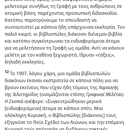
μελετούμε συνήθως τη Γραφή με τους ανθρώπους σε
ατομική βάση, παρέχοντας προσωπική διδασκαλία.
Κατόπιν, παροτρύνουμε το σπουδαστή να
συνταυτιστεί με κάποια ήδη υπάρχουσα εκκλησία. Τον
παλιό καιρό, οι βιβλιοπώλες διάκονοι διένεμαν βιβλία
και κατόπιν συγκέντρωναν τα ενδιαφερόμενα άτομα
για να μελετήσουν τη Γραφή ως ομάδα. Αντί να κάνουν
μελέτη με τον καθένα ξεχωριστά, ίδρυαν «τάξεις»,
δηλαδή εκκλησίες.
12
Το 1907, λόγου χάρη, μια ομάδα βιβλιοπωλών
διακόνων έκαναν εκστρατεία σε κάποια πόλη για να
βρουν εκείνους που είχαν ήδη τόμους της
Χαραυγής
της Χιλιετηρίδος
(ονομάζονται επίσης
Γραφικαί Μελέται
).
Η Σκοπιά
ανέφερε: «Συγκεντρώθηκαν μερικά
[ενδιαφερόμενα] άτομα σε κάποιο σπίτι. Μια
ολόκληρη Κυριακή, ο Βιβλιοπώλης [διάκονος] τους
εξηγούσε το Θείο Σχέδιο των Αιώνων, και την επόμενη
Κυριακή τούς πρότρεψε να διεξάγουν τακτικές