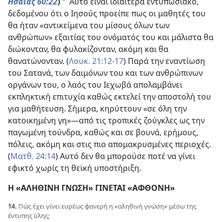
Ησαΐας 60:22
)
Αυτό είναι ιδιαίτερα εντυπωσιακό,
*
δεδομένου ότι ο Ιησούς προείπε πως οι μαθητές του
θα ήταν «αντικείμενα του μίσους όλων των
ανθρώπων» εξαιτίας του ονόματός του και μάλιστα θα
διώκονταν, θα φυλακίζονταν, ακόμη και θα
θανατώνονταν. (
Λουκ. 21:12-17
) Παρά την εναντίωση
του Σατανά, των δαιμόνων του και των ανθρώπινων
οργάνων του, ο λαός του Ιεχωβά απολαμβάνει
εκπληκτική επιτυχία καθώς εκτελεί την αποστολή του
για μαθήτευση. Σήμερα, κηρύττουν «σε όλη την
κατοικημένη γη»​—από τις τροπικές ζούγκλες ως την
παγωμένη τούνδρα, καθώς και σε βουνά, ερήμους,
πόλεις, ακόμη και στις πιο απομακρυσμένες περιοχές.
(
Ματθ. 24:14
) Αυτό δεν θα μπορούσε ποτέ να γίνει
εφικτό χωρίς τη θεϊκή υποστήριξη.
Η «ΑΛΗΘΙΝΗ ΓΝΩΣΗ» ΓΙΝΕΤΑΙ «ΑΦΘΟΝΗ»
14.
Πώς έχει γίνει ευρέως φανερή η «αληθινή γνώση» μέσω της
έντυπης ύλης;