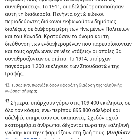
συναθροίσεις». Το 1911, οι αδελφοί τροποποίησαν
αυτή τη διαδικασία. Πενήντα οχτώ ειδικοί
περιοδεύοντες διάκονοι εκφωνούσαν δημόσιες
διαλέξεις σε διάφορα μέρη των Ηνωμένων Πολιτειών
και του Καναδά. Κρατούσαν το όνομα και τη
διεύθυνση των ενδιαφερομένων που παρευρίσκονταν
και τους οργάνωναν σε νέες «τάξεις» οι οποίες θα
συναθροίζονταν σε σπίτια. Το 1914, υπήρχαν
παγκόσμια 1.200 εκκλησίες των Σπουδαστών της
Γραφής.
13.
Τι σας εντυπωσιάζει όσον αφορά τη διάδοση της “αληθινής
γνώσης” σήμερα;
13
Σήμερα, υπάρχουν γύρω στις 109.400 εκκλησίες σε
όλο τον κόσμο, ενώ περίπου 895.800 αδελφοί και
αδελφές υπηρετούν ως σκαπανείς. Σχεδόν οχτώ
εκατομμύρια άνθρωποι δέχονται τώρα την «αληθινή
γνώση» και την εφαρμόζουν στη ζωή τους.
(
Διαβάστε