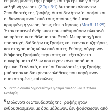
επιμελή μελέτη της Γραφής και την έρευνα για την
«αληθινή γνώση». (
2 Τιμ. 3:1
) Αυτοαποκαλούνταν
Σπουδαστές της Γραφής. Αυτοί δεν ήταν “οι σοφοί και
οι διανοούμενοι” από τους οποίους θα έμενε
κρυμμένη η γνώση, όπως είπε ο Ιησούς. (
Ματθ. 11:25
)
Ήταν ταπεινοί άνθρωποι που επιθυμούσαν ειλικρινά
να πράττουν το θέλημα του Θεού. Με προσοχή και
προσευχή, διάβαζαν τις Γραφές και έκαναν συζητήσεις
και στοχασμούς γύρω από αυτές. Επίσης, σύγκριναν
διάφορες Γραφικές περικοπές και εξέταζαν τα
συγγράμματα άλλων που είχαν κάνει παρόμοια
έρευνα. Σταδιακά, αυτοί οι Σπουδαστές της Γραφής
μπόρεσαν να διακρίνουν αλήθειες που παρέμεναν
συσκοτισμένες επί αιώνες.
5.
Για ποιο σκοπό δημοσιεύτηκε η σειρά φυλλαδίων
Η Παλαιά
Θεολογία;
5
Μολονότι οι Σπουδαστές της Γραφής ήταν
ενθουσιασμένοι με όσα μάθαιναν, δεν φούσκωσαν από