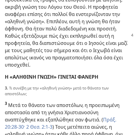
ακριβή γνώση του Λόγου του Θεού. Η προφητεία
αναφέρει επίσης ότι πολλοί θα ενστερνίζονταν την
«αληθινή γνώση». Επιπλέον, αυτή η γνώση θα ήταν
άφθονη. Θα ήταν πολύ διαδεδομένη και προσιτή.
Καθώς εξετάζουμε
πώς έχει εκπληρωθεί αυτή η
προφητεία, θα διαπιστώσουμε ότι ο Ιησούς είναι μαζί
με τους μαθητές του σήμερα και ότι ο Ιεχωβά είναι
απολύτως ικανός να πραγματοποιήσει όλα όσα έχει
υποσχεθεί.
Η «ΑΛΗΘΙΝΗ ΓΝΩΣΗ» ΓΙΝΕΤΑΙ ΦΑΝΕΡΗ
3.
Τι συνέβη με την «αληθινή γνώση» μετά το θάνατο των
αποστόλων;
3
Μετά το θάνατο των αποστόλων, η προειπωμένη
αποστασία από τη γνήσια Χριστιανοσύνη
αναπτύχθηκε και εξαπλώθηκε σαν φωτιά. (
Πράξ.
20:28-30·
2 Θεσ. 2:1-3
) Τους μετέπειτα αιώνες, η
«αληθινή γνώση» ήταν κάθε άλλο παρά άφθονη, όχι