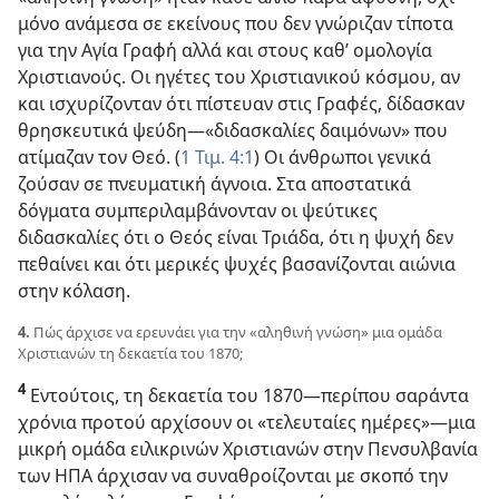
μόνο ανάμεσα σε εκείνους που δεν γνώριζαν τίποτα
για την Αγία Γραφή αλλά και στους καθ’ ομολογία
Χριστιανούς. Οι ηγέτες του Χριστιανικού κόσμου, αν
και ισχυρίζονταν ότι πίστευαν στις Γραφές, δίδασκαν
θρησκευτικά ψεύδη​—«διδασκαλίες δαιμόνων» που
ατίμαζαν τον Θεό. (
1 Τιμ. 4:1
) Οι άνθρωποι γενικά
ζούσαν σε πνευματική άγνοια. Στα αποστατικά
δόγματα συμπεριλαμβάνονταν οι ψεύτικες
διδασκαλίες ότι ο Θεός είναι Τριάδα, ότι η ψυχή δεν
πεθαίνει και ότι μερικές ψυχές βασανίζονται αιώνια
στην κόλαση.
4.
Πώς άρχισε να ερευνάει για την «αληθινή γνώση» μια ομάδα
Χριστιανών τη δεκαετία του 1870;
4
Εντούτοις, τη δεκαετία του 1870​—περίπου σαράντα
χρόνια προτού αρχίσουν οι «τελευταίες ημέρες»—​μια
μικρή ομάδα ειλικρινών Χριστιανών στην Πενσυλβανία
των ΗΠΑ άρχισαν να συναθροίζονται με σκοπό την