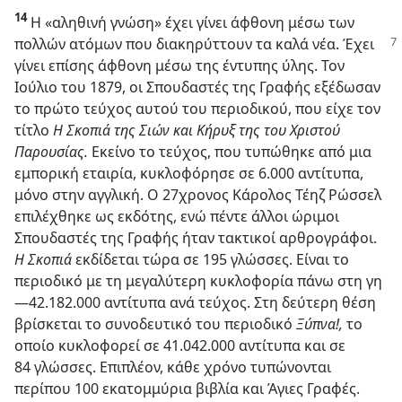
14
Η «αληθινή γνώση» έχει γίνει άφθονη μέσω των
πολλών ατόμων που διακηρύττουν
τα καλά νέα. Έχει
γίνει επίσης άφθονη μέσω της έντυπης ύλης. Τον
Ιούλιο του 1879, οι Σπουδαστές της Γραφής εξέδωσαν
το πρώτο τεύχος αυτού του περιοδικού, που είχε τον
τίτλο
Η Σκοπιά της Σιών και Κήρυξ της του Χριστού
Παρουσίας.
Εκείνο το τεύχος, που τυπώθηκε από μια
εμπορική εταιρία, κυκλοφόρησε σε 6.000 αντίτυπα,
μόνο στην αγγλική. Ο 27χρονος Κάρολος Τέηζ Ρώσσελ
επιλέχθηκε ως εκδότης, ενώ πέντε άλλοι ώριμοι
Σπουδαστές της Γραφής ήταν τακτικοί αρθρογράφοι.
Η Σκοπιά
εκδίδεται τώρα σε 195 γλώσσες. Είναι το
περιοδικό με τη μεγαλύτερη κυκλοφορία πάνω στη γη​
—42.182.000 αντίτυπα ανά τεύχος. Στη δεύτερη θέση
βρίσκεται το συνοδευτικό του περιοδικό
Ξύπνα!,
το
οποίο κυκλοφορεί σε 41.042.000 αντίτυπα και σε
84 γλώσσες. Επιπλέον, κάθε χρόνο τυπώνονται
περίπου 100 εκατομμύρια βιβλία και Άγιες Γραφές.