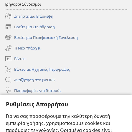
Γρήγοροι Σύνδεσμοι
Ζητήστε μια Επίσκεψη
Βρείτε μια Συνάθροιση
(ανοίγει
νέο
Βρείτε μια Περιφερειακή Συνέλευση
(ανοίγει
παράθυρο)
νέο
Τι Νέο Υπάρχει
παράθυρο)
Βίντεο
Βίντεο με Ηχητικές Περιγραφές
Αναζήτηση στο JW.ORG
Πληροφορίες για Γιατρούς
Πληροφορίες για Επίσημους Φορείς και ΜΜΕ
Ρυθμίσεις Απορρήτου
Βοήθεια
Για να σας προσφέρουμε την καλύτερη δυνατή
εμπειρία χρήσης, χρησιμοποιούμε cookies και
Συνεισφορές
(ανοίγει
παρόμοιες τεχνολογίες. Ορισμένα cookies είναι