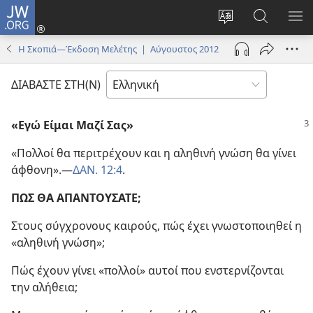
JW.ORG
Σύνδεση
(ανοίγει
Αλλαγή
Αναζήτησ
ΕΜ
νέο
γλώσσας
στο
ΜΕ
Η Σκοπιά—Έκδοση Μελέτης | Αύγουστος 2012
παράθυρο)
ιστότοπου
JW.ORG
ΔΙΑΒΑΣΤΕ ΣΤΗ(Ν)
«Εγώ Είμαι Μαζί Σας»
«Πολλοί θα περιτρέχουν και η αληθινή γνώση θα γίνει
άφθονη».​—
ΔΑΝ. 12:4
.
ΠΩΣ ΘΑ ΑΠΑΝΤΟΥΣΑΤΕ;
Στους σύγχρονους καιρούς, πώς έχει γνωστοποιηθεί η
«αληθινή γνώση»;
Πώς έχουν γίνει «πολλοί» αυτοί που ενστερνίζονται
την αλήθεια;