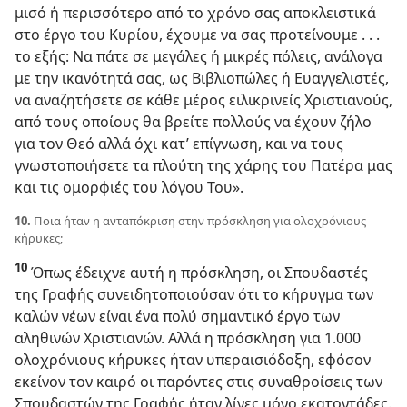
μισό ή περισσότερο από το χρόνο σας αποκλειστικά
στο έργο του Κυρίου, έχουμε να σας προτείνουμε . . .
το εξής: Να πάτε σε μεγάλες ή μικρές πόλεις, ανάλογα
με την ικανότητά σας, ως Βιβλιοπώλες ή Ευαγγελιστές,
να αναζητήσετε σε κάθε μέρος ειλικρινείς Χριστιανούς,
από τους οποίους θα βρείτε πολλούς να έχουν ζήλο
για τον Θεό αλλά όχι κατ’ επίγνωση, και να τους
γνωστοποιήσετε τα πλούτη της χάρης του Πατέρα μας
και τις ομορφιές του λόγου Του».
10.
Ποια ήταν η ανταπόκριση στην πρόσκληση για ολοχρόνιους
κήρυκες;
10
Όπως έδειχνε αυτή η πρόσκληση, οι Σπουδαστές
της Γραφής συνειδητοποιούσαν ότι το κήρυγμα των
καλών νέων είναι ένα πολύ σημαντικό έργο των
αληθινών Χριστιανών. Αλλά η πρόσκληση για 1.000
ολοχρόνιους κήρυκες ήταν υπεραισιόδοξη, εφόσον
εκείνον τον καιρό οι παρόντες στις συναθροίσεις των
Σπουδαστών της Γραφής ήταν λίγες μόνο εκατοντάδες.