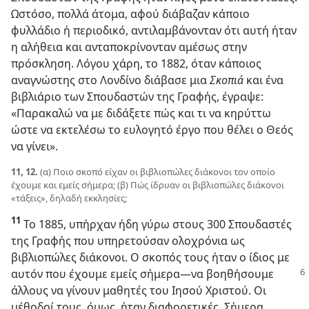
Ωστόσο, πολλά άτομα, αφού διάβαζαν κάποιο
φυλλάδιο ή περιοδικό, αντιλαμβάνονταν ότι αυτή ήταν
η αλήθεια και ανταποκρίνονταν αμέσως στην
πρόσκληση. Λόγου χάρη, το 1882, όταν κάποιος
αναγνώστης στο Λονδίνο διάβασε μια
Σκοπιά
και ένα
βιβλιάριο των Σπουδαστών της Γραφής, έγραψε:
«Παρακαλώ να με διδάξετε πώς και τι να κηρύττω
ώστε να εκτελέσω το ευλογητό έργο που θέλει ο Θεός
να γίνει».
11, 12.
(α) Ποιο σκοπό είχαν οι βιβλιοπώλες διάκονοι τον οποίο
έχουμε και εμείς σήμερα; (β) Πώς ίδρυαν οι βιβλιοπώλες διάκονοι
«τάξεις», δηλαδή εκκλησίες;
11
Το 1885, υπήρχαν ήδη γύρω στους 300 Σπουδαστές
της Γραφής που υπηρετούσαν ολοχρόνια ως
βιβλιοπώλες διάκονοι. Ο σκοπός τους ήταν ο ίδιος με
αυτόν που έχουμε εμείς σήμερα​—να βοηθήσουμε
άλλους να γίνουν μαθητές του Ιησού Χριστού. Οι
μέθοδοί τους, όμως, ήταν διαφορετικές. Σήμερα,