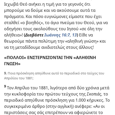
Ιεχωβά Θεό ανήκει η τιμή για το γεγονός ότι
μπορούμε να δούμε και να ακούσουμε αυτά τα
πράγματα. Και πόσο ευγνώμονες είμαστε που έχει
σταλθεί «ο βοηθός», το άγιο πνεύμα του Θεού, για να
οδηγήσει τους ακολούθους του Ιησού «σε όλη την
αλήθεια»!
(
Διαβάστε
Ιωάννης 16:7,
13
)
Είθε να
θεωρούμε πάντα πολύτιμη την «αληθινή γνώση» και
να τη μεταδίδουμε ανιδιοτελώς στους άλλους!
«ΠΟΛΛΟΙ» ΕΝΣΤΕΡΝΙΖΟΝΤΑΙ ΤΗΝ «ΑΛΗΘΙΝΗ
ΓΝΩΣΗ»
9.
Ποια πρόσκληση απηύθυνε αυτό το περιοδικό στο τεύχος του
Απριλίου του 1881;
9
Τον Απρίλιο του 1881, λιγότερο από δύο χρόνια μετά
την κυκλοφορία του πρώτου τεύχους της
Σκοπιάς,
το
περιοδικό απηύθυνε πρόσκληση για 1.000 κήρυκες. Το
συγκεκριμένο άρθρο (στην αγγλική) ανέφερε: «Αν οι
περιστάσεις σας σάς επιτρέπουν να αφιερώνετε το