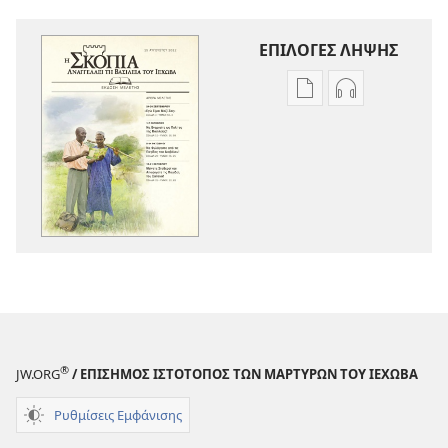
ΕΠΙΛΟΓΕΣ ΛΗΨΗΣ
Επιλογές
Επιλογές
λήψης
λήψης
εκδόσεων
ηχογραφήσε
Η
Η
ΣΚΟΠΙΑ
ΣΚΟΠΙΑ
—
—
ΕΚΔΟΣΗ
ΕΚΔΟΣΗ
ΜΕΛΕΤΗΣ
ΜΕΛΕΤΗΣ
Αύγουστος 2012
Αύγουστος 2
®
JW.ORG
/ ΕΠΙΣΗΜΟΣ ΙΣΤΟΤΟΠΟΣ ΤΩΝ ΜΑΡΤΥΡΩΝ ΤΟΥ ΙΕΧΩΒΑ
Ρυθμίσεις Εμφάνισης