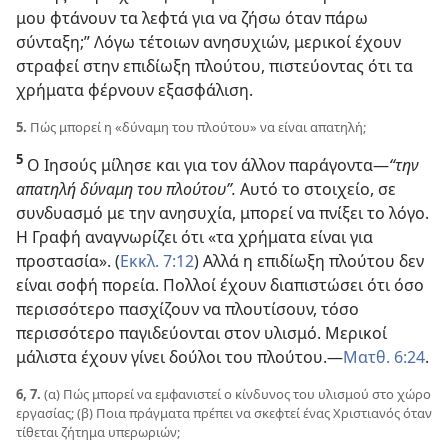
μου φτάνουν τα λεφτά για να ζήσω όταν πάρω
σύνταξη;” Λόγω τέτοιων ανησυχιών, μερικοί έχουν
στραφεί στην επιδίωξη πλούτου, πιστεύοντας ότι τα
χρήματα φέρνουν εξασφάλιση.
5.
Πώς μπορεί η «δύναμη του πλούτου» να είναι απατηλή;
5
Ο Ιησούς μίλησε και για τον άλλον παράγοντα​—
“την
απατηλή δύναμη του πλούτου”.
Αυτό το στοιχείο, σε
συνδυασμό με την ανησυχία, μπορεί να πνίξει το λόγο.
Η Γραφή αναγνωρίζει ότι «τα χρήματα είναι για
προστασία». (
Εκκλ. 7:12
) Αλλά η επιδίωξη πλούτου δεν
είναι σοφή πορεία. Πολλοί έχουν διαπιστώσει ότι όσο
περισσότερο πασχίζουν να πλουτίσουν, τόσο
περισσότερο παγιδεύονται στον υλισμό. Μερικοί
μάλιστα έχουν γίνει δούλοι του πλούτου.​—
Ματθ. 6:24
.
6, 7.
(α) Πώς μπορεί να εμφανιστεί ο κίνδυνος του υλισμού στο χώρο
εργασίας; (β) Ποια πράγματα πρέπει να σκεφτεί ένας Χριστιανός όταν
τίθεται ζήτημα υπερωριών;