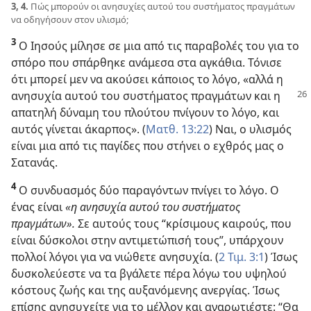
3, 4.
Πώς μπορούν οι ανησυχίες αυτού του συστήματος πραγμάτων
να οδηγήσουν στον υλισμό;
3
Ο Ιησούς μίλησε σε μια από τις παραβολές του για το
σπόρο που σπάρθηκε ανάμεσα στα αγκάθια. Τόνισε
ότι μπορεί μεν να ακούσει κάποιος το λόγο, «αλλά η
ανησυχία
αυτού του συστήματος πραγμάτων και η
απατηλή δύναμη του πλούτου πνίγουν το λόγο, και
αυτός γίνεται άκαρπος». (
Ματθ. 13:22
) Ναι, ο υλισμός
είναι μια από τις παγίδες που στήνει ο εχθρός μας ο
Σατανάς.
4
Ο συνδυασμός δύο παραγόντων πνίγει το λόγο. Ο
ένας είναι
«η ανησυχία αυτού του συστήματος
πραγμάτων».
Σε αυτούς τους “κρίσιμους καιρούς, που
είναι δύσκολοι στην αντιμετώπισή τους”, υπάρχουν
πολλοί λόγοι για να νιώθετε ανησυχία. (
2 Τιμ. 3:1
) Ίσως
δυσκολεύεστε να τα βγάλετε πέρα λόγω του υψηλού
κόστους ζωής και της αυξανόμενης ανεργίας. Ίσως
επίσης ανησυχείτε για το μέλλον και αναρωτιέστε: “Θα