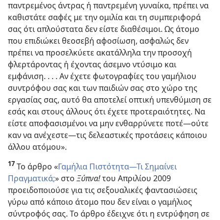
παντρεμένος άντρας ή παντρεμένη γυναίκα, πρέπει να
καθιστάτε σαφές με την ομιλία και τη συμπεριφορά
σας ότι απλούστατα δεν είστε διαθέσιμοι. Ως άτομο
που επιδιώκει θεοσεβή αφοσίωση, ασφαλώς δεν
πρέπει να προσελκύετε ακατάλληλα την προσοχή
φλερτάροντας ή έχοντας άσεμνο ντύσιμο και
εμφάνιση. . . . Αν έχετε φωτογραφίες του γαμήλιου
συντρόφου σας και των παιδιών σας στο χώρο της
εργασίας σας, αυτό θα αποτελεί οπτική υπενθύμιση σε
εσάς και στους άλλους ότι έχετε προτεραιότητες. Να
είστε αποφασισμένοι να μην ενθαρρύνετε ποτέ​—ούτε
καν να ανέχεστε—​τις δελεαστικές προτάσεις κάποιου
άλλου ατόμου».
17
Το άρθρο «
Γαμήλια Πιστότητα​—Τι Σημαίνει
Πραγματικά;
» στο
Ξύπνα!
του Απριλίου 2009
προειδοποιούσε για τις σεξουαλικές φαντασιώσεις
γύρω από κάποιο άτομο που δεν είναι ο γαμήλιος
σύντροφός σας. Το άρθρο έδειχνε ότι η εντρύφηση σε