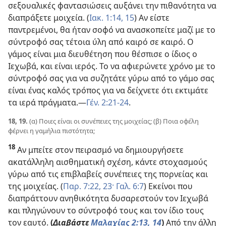
σεξουαλικές φαντασιώσεις αυξάνει την πιθανότητα να
διαπράξετε μοιχεία. (
Ιακ. 1:14, 15
) Αν είστε
παντρεμένοι, θα ήταν σοφό να ανασκοπείτε μαζί με το
σύντροφό σας τέτοια ύλη από καιρό σε καιρό. Ο
γάμος είναι μια διευθέτηση που θέσπισε ο ίδιος ο
Ιεχωβά, και είναι ιερός. Το να αφιερώνετε χρόνο με το
σύντροφό σας για να συζητάτε γύρω από το γάμο σας
είναι ένας καλός τρόπος για να δείχνετε ότι εκτιμάτε
τα ιερά πράγματα.​—
Γέν. 2:21-24
.
18, 19.
(α) Ποιες είναι οι συνέπειες της μοιχείας; (β) Ποια οφέλη
φέρνει η γαμήλια πιστότητα;
18
Αν μπείτε στον πειρασμό να δημιουργήσετε
ακατάλληλη αισθηματική σχέση, κάντε στοχασμούς
γύρω από τις επιβλαβείς συνέπειες της πορνείας και
της μοιχείας. (
Παρ. 7:22, 23·
Γαλ. 6:7
) Εκείνοι που
διαπράττουν ανηθικότητα δυσαρεστούν τον Ιεχωβά
και πληγώνουν το σύντροφό τους και τον ίδιο τους
τον εαυτό.
(
Διαβάστε
Μαλαχίας 2:13, 14
)
Από την άλλη