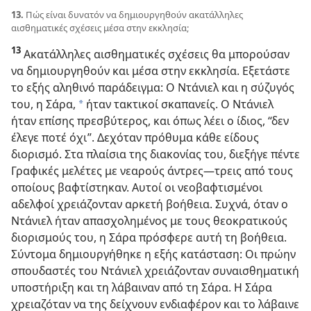
13.
Πώς είναι δυνατόν να δημιουργηθούν ακατάλληλες
αισθηματικές σχέσεις μέσα στην εκκλησία;
13
Ακατάλληλες αισθηματικές σχέσεις θα μπορούσαν
να δημιουργηθούν και μέσα στην εκκλησία. Εξετάστε
το εξής αληθινό παράδειγμα: Ο Ντάνιελ και η σύζυγός
του, η Σάρα,
ήταν τακτικοί σκαπανείς. Ο Ντάνιελ
*
ήταν επίσης πρεσβύτερος, και όπως λέει ο ίδιος, “δεν
έλεγε ποτέ όχι”. Δεχόταν πρόθυμα κάθε είδους
διορισμό. Στα πλαίσια της διακονίας του, διεξήγε πέντε
Γραφικές μελέτες με νεαρούς άντρες​—τρεις από τους
οποίους βαφτίστηκαν. Αυτοί οι νεοβαφτισμένοι
αδελφοί χρειάζονταν αρκετή βοήθεια. Συχνά, όταν ο
Ντάνιελ ήταν απασχολημένος με τους θεοκρατικούς
διορισμούς του, η Σάρα πρόσφερε αυτή τη βοήθεια.
Σύντομα δημιουργήθηκε η εξής κατάσταση: Οι πρώην
σπουδαστές του Ντάνιελ χρειάζονταν συναισθηματική
υποστήριξη και τη λάβαιναν από τη Σάρα. Η Σάρα
χρειαζόταν να της δείχνουν ενδιαφέρον και το λάβαινε