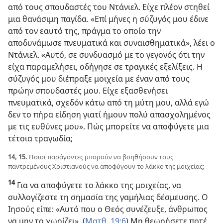
από τους σπουδαστές του Ντάνιελ. Είχε πλέον στηθεί
μια θανάσιμη παγίδα. «Επί μήνες η σύζυγός μου έδινε
από τον εαυτό της, πράγμα το οποίο την
αποδυνάμωσε πνευματικά και συναισθηματικά», λέει ο
Ντάνιελ. «Αυτό, σε συνδυασμό με το γεγονός ότι την
είχα παραμελήσει, οδήγησε σε τραγικές εξελίξεις. Η
σύζυγός μου διέπραξε μοιχεία με έναν από τους
πρώην σπουδαστές μου. Είχε εξασθενήσει
πνευματικά, σχεδόν κάτω από τη μύτη μου, αλλά εγώ
δεν το πήρα είδηση γιατί ήμουν πολύ απασχολημένος
με τις ευθύνες μου». Πώς μπορείτε να αποφύγετε μια
τέτοια τραγωδία;
14, 15.
Ποιοι παράγοντες μπορούν να βοηθήσουν τους
παντρεμένους Χριστιανούς να αποφύγουν το λάκκο της μοιχείας;
14
Για να αποφύγετε το λάκκο της μοιχείας, να
συλλογίζεστε τη σημασία της γαμήλιας δέσμευσης. Ο
Ιησούς είπε: «Αυτό που ο Θεός συνέζευξε, άνθρωπος
να μην το χωρίζει». (
Ματθ. 19:6
) Μη θεωρήσετε ποτέ