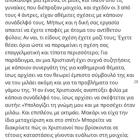
αποκάλυψε μια έρευνα, οι μισές και πλέον από τις
γυναίκες που διέπραξαν μοιχεία, και σχεδόν οι 3 από
τους 4 άντρες, είχαν αθέμιτες σχέσεις με κάποιον
συνάδελφό τους. Μήπως και η δική σας εργασία
απαιτεί να έχετε επαφές με άτομα του αντίθετου
φύλου; Αν ναι, τι είδους σχέση έχετε μαζί τους; Έχετε
θέσει όρια ώστε να παραμείνει η σχέση σας
επαγγελματική και τίποτα περισσότερο; Για
παράδειγμα, αν μια Χριστιανή έχει συχνά συζητήσεις
με κάποιον συνεργάτη της για καθημερινά θέματα,
ίσως αρχίσει να τον θεωρεί έμπιστο σύμβουλό της και
να του μιλάει ακόμη και για τα προβλήματα του
γάμου της. Ή αν ένας Χριστιανός αναπτύξει φιλία με
κάποια συνάδελφό του, ίσως αρχίσει να σκέφτεται για
αυτήν: «Υπολογίζει τη γνώμη μου και με προσέχει όταν
μιλάω. Και επιπλέον, με
εκτιμάει.
Μακάρι να είχα την
ίδια μεταχείριση και στο σπίτι!» Μπορείτε να
διακρίνετε πώς οι Χριστιανοί που βρίσκονται σε
τέτοιες καταστάσεις γίνονται ευάλωτοι στη μοιχεία;