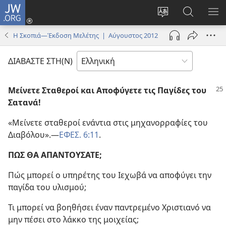
JW.ORG
Σύνδεση
(ανοίγει
Αλλαγή
Αναζήτησ
ΕΜ
νέο
γλώσσας
στο
ΜΕ
Η Σκοπιά—Έκδοση Μελέτης | Αύγουστος 2012
παράθυρο)
ιστότοπου
JW.ORG
ΔΙΑΒΑΣΤΕ ΣΤΗ(Ν)
Μείνετε Σταθεροί και Αποφύγετε τις Παγίδες του
Σατανά!
«Μείνετε σταθεροί ενάντια στις μηχανορραφίες του
Διαβόλου».​—
ΕΦΕΣ. 6:11
.
ΠΩΣ ΘΑ ΑΠΑΝΤΟΥΣΑΤΕ;
Πώς μπορεί ο υπηρέτης του Ιεχωβά να αποφύγει την
παγίδα του υλισμού;
Τι μπορεί να βοηθήσει έναν παντρεμένο Χριστιανό να
μην πέσει στο λάκκο της μοιχείας;