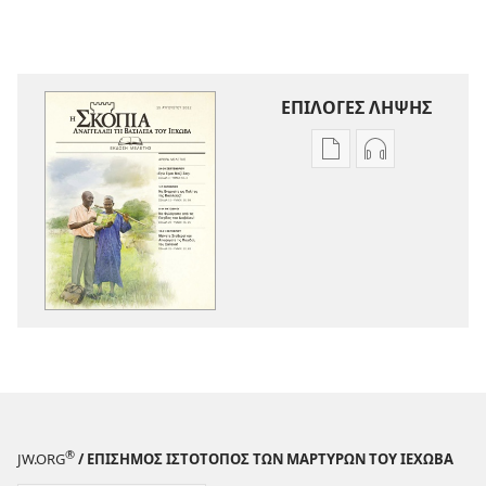
ΕΠΙΛΟΓΕΣ ΛΗΨΗΣ
Επιλογές
Επιλογές
λήψης
λήψης
εκδόσεων
ηχογραφήσε
Η
Η
ΣΚΟΠΙΑ
ΣΚΟΠΙΑ
—
—
ΕΚΔΟΣΗ
ΕΚΔΟΣΗ
ΜΕΛΕΤΗΣ
ΜΕΛΕΤΗΣ
Αύγουστος 2012
Αύγουστος 2
®
JW.ORG
/ ΕΠΙΣΗΜΟΣ ΙΣΤΟΤΟΠΟΣ ΤΩΝ ΜΑΡΤΥΡΩΝ ΤΟΥ ΙΕΧΩΒΑ