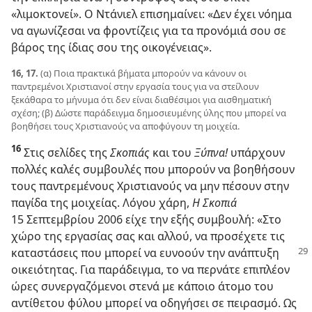
«λιμοκτονεί». Ο Ντάνιελ επισημαίνει: «Δεν έχει νόημα
να αγωνίζεσαι να φροντίζεις για τα προνόμιά σου σε
βάρος της ίδιας σου της οικογένειας».
16, 17.
(α) Ποια πρακτικά βήματα μπορούν να κάνουν οι
παντρεμένοι Χριστιανοί στην εργασία τους για να στείλουν
ξεκάθαρα το μήνυμα ότι δεν είναι διαθέσιμοι για αισθηματική
σχέση; (β) Δώστε παράδειγμα δημοσιευμένης ύλης που μπορεί να
βοηθήσει τους Χριστιανούς να αποφύγουν τη μοιχεία.
16
Στις σελίδες της
Σκοπιάς
και του
Ξύπνα!
υπάρχουν
πολλές καλές συμβουλές που μπορούν να βοηθήσουν
τους παντρεμένους Χριστιανούς να μην πέσουν στην
παγίδα της μοιχείας. Λόγου χάρη,
Η Σκοπιά
15 Σεπτεμβρίου 2006 είχε την εξής συμβουλή: «Στο
χώρο της εργασίας σας και αλλού, να προσέχετε τις
καταστάσεις που μπορεί
να ευνοούν την ανάπτυξη
οικειότητας. Για παράδειγμα, το να περνάτε επιπλέον
ώρες συνεργαζόμενοι στενά με κάποιο άτομο του
αντίθετου φύλου μπορεί να οδηγήσει σε πειρασμό. Ως