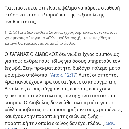
Γιατί πιστεύετε ότι είναι ωφέλιμο να πάρετε σταθερή
στάση κατά του υλισμού και της σεξουαλικής
ανηθικότητας;
1, 2.
(α) Γιατί δεν νιώθει ο Σατανάς ίχνος συμπόνιας ούτε για τους
χρισμένους ούτε για τα «άλλα πρόβατα»; (β) Ποιες παγίδες του
Σατανά θα εξετάσουμε σε αυτό το άρθρο;
Ο ΣΑΤΑΝΑΣ Ο ΔΙΑΒΟΛΟΣ δεν νιώθει ίχνος συμπόνιας
για τους ανθρώπους, ιδίως για όσους υπηρετούν τον
Ιεχωβά. Στην πραγματικότητα, διεξάγει πόλεμο με το
χρισμένο υπόλοιπο. (
Αποκ. 12:17
) Αυτοί οι απτόητοι
Χριστιανοί έχουν πρωτοστατήσει στο κήρυγμα της
Βασιλείας στους σύγχρονους καιρούς και έχουν
ξεσκεπάσει τον Σατανά ως τον άρχοντα αυτού του
κόσμου. Ο Διάβολος δεν νιώθει αγάπη ούτε για τα
«άλλα πρόβατα», που υποστηρίζουν τους χρισμένους
και έχουν την προοπτική της αιώνιας ζωής​—
προοπτική την οποία εκείνος δεν έχει πλέον. (
Ιωάν.