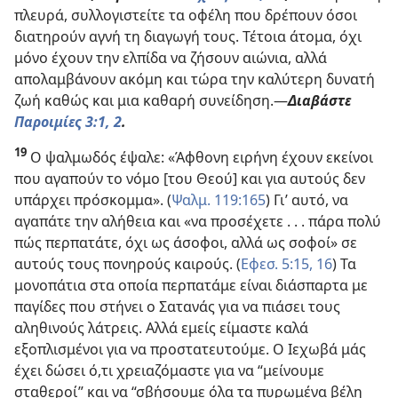
πλευρά, συλλογιστείτε τα οφέλη που δρέπουν όσοι
διατηρούν αγνή τη διαγωγή τους. Τέτοια άτομα, όχι
μόνο έχουν την ελπίδα να ζήσουν αιώνια, αλλά
απολαμβάνουν ακόμη και τώρα την καλύτερη δυνατή
ζωή καθώς και μια καθαρή συνείδηση.​—
Διαβάστε
Παροιμίες 3:1, 2
.
19
Ο ψαλμωδός έψαλε: «Άφθονη ειρήνη έχουν εκείνοι
που αγαπούν το νόμο [του Θεού] και για αυτούς δεν
υπάρχει πρόσκομμα». (
Ψαλμ. 119:165
) Γι’ αυτό, να
αγαπάτε την αλήθεια και «να προσέχετε . . . πάρα πολύ
πώς περπατάτε, όχι ως άσοφοι, αλλά ως σοφοί» σε
αυτούς τους πονηρούς καιρούς. (
Εφεσ. 5:15, 16
) Τα
μονοπάτια στα οποία περπατάμε είναι διάσπαρτα με
παγίδες που στήνει ο Σατανάς για να πιάσει τους
αληθινούς λάτρεις. Αλλά εμείς είμαστε καλά
εξοπλισμένοι για να προστατευτούμε. Ο Ιεχωβά μάς
έχει δώσει ό,τι χρειαζόμαστε για να “μείνουμε
σταθεροί” και να “σβήσουμε όλα τα πυρωμένα βέλη