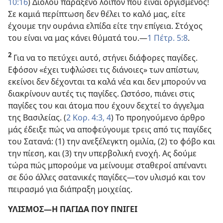
10:16
) Διόλου παράξενο λοιπόν που είναι οργισμένος!
Σε καμιά περίπτωση δεν θέλει το καλό μας, είτε
έχουμε την ουράνια ελπίδα είτε την επίγεια. Στόχος
του είναι να μας κάνει θύματά του.​—
1 Πέτρ. 5:8
.
2
Για να το πετύχει αυτό, στήνει διάφορες παγίδες.
Εφόσον «έχει τυφλώσει τις διάνοιες» των απίστων,
εκείνοι δεν δέχονται τα καλά νέα και δεν μπορούν να
διακρίνουν αυτές τις παγίδες. Ωστόσο, πιάνει στις
παγίδες του και άτομα που έχουν δεχτεί το άγγελμα
της Βασιλείας. (
2 Κορ. 4:3, 4
) Το προηγούμενο άρθρο
μάς έδειξε πώς να αποφεύγουμε τρεις από τις παγίδες
του Σατανά: (1) την ανεξέλεγκτη ομιλία, (2) το φόβο και
την πίεση, και (3) την υπερβολική ενοχή. Ας δούμε
τώρα πώς μπορούμε να μείνουμε σταθεροί απέναντι
σε δύο άλλες σατανικές παγίδες​—τον υλισμό και τον
πειρασμό για διάπραξη μοιχείας.
ΥΛΙΣΜΟΣ​—Η ΠΑΓΙΔΑ ΠΟΥ ΠΝΙΓΕΙ