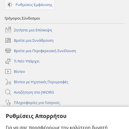
Ρυθμίσεις Εμφάνισης
Γρήγοροι Σύνδεσμοι
Ζητήστε μια Επίσκεψη
Βρείτε μια Συνάθροιση
(ανοίγει
νέο
Βρείτε μια Περιφερειακή Συνέλευση
(ανοίγει
παράθυρο)
νέο
Τι Νέο Υπάρχει
παράθυρο)
Βίντεο
Βίντεο με Ηχητικές Περιγραφές
Αναζήτηση στο JW.ORG
Πληροφορίες για Γιατρούς
Πληροφορίες για Επίσημους Φορείς και ΜΜΕ
Ρυθμίσεις Απορρήτου
Βοήθεια
Για να σας προσφέρουμε την καλύτερη δυνατή