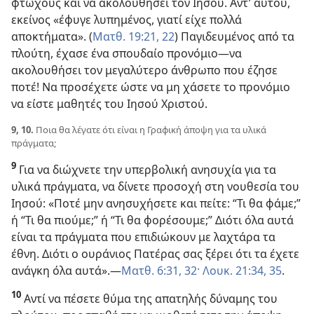
φτωχούς και να ακολουθήσει τον Ιησού. Αντ’ αυτού,
εκείνος «έφυγε λυπημένος, γιατί είχε πολλά
αποκτήματα». (
Ματθ. 19:21, 22
) Παγιδευμένος από τα
πλούτη, έχασε ένα σπουδαίο προνόμιο​—να
ακολουθήσει τον μεγαλύτερο άνθρωπο που έζησε
ποτέ! Να προσέχετε ώστε να μη χάσετε το προνόμιο
να είστε μαθητές του Ιησού Χριστού.
9, 10.
Ποια θα λέγατε ότι είναι η Γραφική άποψη για τα υλικά
πράγματα;
9
Για να διώχνετε την υπερβολική ανησυχία για τα
υλικά πράγματα, να δίνετε προσοχή στη νουθεσία του
Ιησού: «Ποτέ μην ανησυχήσετε και πείτε: “Τι θα φάμε;”
ή “Τι θα πιούμε;” ή “Τι θα φορέσουμε;” Διότι όλα αυτά
είναι τα πράγματα που επιδιώκουν με λαχτάρα τα
έθνη. Διότι ο ουράνιος Πατέρας σας ξέρει ότι τα έχετε
ανάγκη όλα αυτά».​—
Ματθ. 6:31, 32·
Λουκ. 21:34, 35
.
10
Αντί να πέσετε θύμα της απατηλής δύναμης του