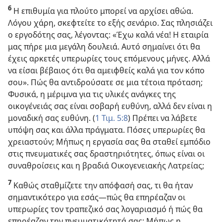
6
Η επιθυμία για πλούτο μπορεί να αρχίσει αθώα.
Λόγου χάρη, σκεφτείτε το εξής σενάριο. Σας πλησιάζει
ο εργοδότης σας, λέγοντας: «Έχω καλά νέα! Η εταιρία
μας πήρε μια μεγάλη δουλειά. Αυτό σημαίνει ότι θα
έχεις αρκετές υπερωρίες τους επόμενους μήνες. Αλλά
να είσαι βέβαιος ότι θα αμειφθείς καλά για τον κόπο
σου». Πώς θα αντιδρούσατε σε μια τέτοια πρόταση;
Φυσικά, η μέριμνα για τις υλικές ανάγκες της
οικογένειάς σας είναι σοβαρή ευθύνη, αλλά δεν είναι η
μοναδική σας ευθύνη. (
1 Τιμ. 5:8
) Πρέπει να λάβετε
υπόψη σας και άλλα πράγματα. Πόσες υπερωρίες θα
χρειαστούν; Μήπως η εργασία σας θα σταθεί εμπόδιο
στις πνευματικές σας δραστηριότητες, όπως είναι οι
συναθροίσεις και η βραδιά Οικογενειακής Λατρείας;
7
Καθώς σταθμίζετε την απόφασή σας, τι θα ήταν
σημαντικότερο για εσάς​—πώς θα επηρέαζαν οι
υπερωρίες τον τραπεζικό σας λογαριασμό ή πώς θα
επηρέαζαν την πνευματικότητά σας; Μήπως η