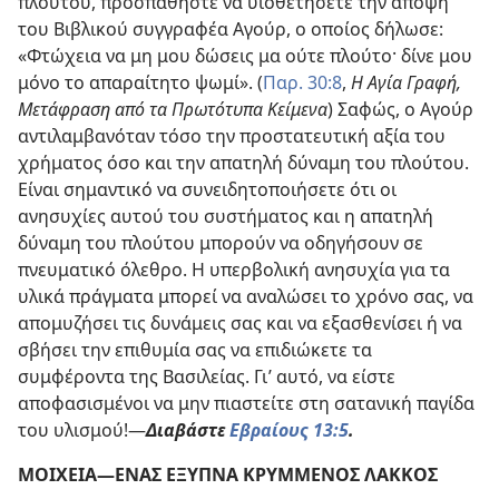
πλούτου, προσπαθήστε να υιοθετήσετε την άποψη
του Βιβλικού συγγραφέα Αγούρ, ο οποίος δήλωσε:
«Φτώχεια να μη μου δώσεις μα ούτε πλούτο· δίνε μου
μόνο το απαραίτητο ψωμί». (
Παρ. 30:8
,
Η Αγία Γραφή,
Μετάφραση από τα Πρωτότυπα Κείμενα
) Σαφώς, ο Αγούρ
αντιλαμβανόταν τόσο την προστατευτική αξία του
χρήματος όσο και την απατηλή δύναμη του πλούτου.
Είναι σημαντικό να συνειδητοποιήσετε ότι οι
ανησυχίες αυτού του συστήματος και η απατηλή
δύναμη του πλούτου μπορούν να οδηγήσουν σε
πνευματικό όλεθρο. Η υπερβολική ανησυχία για τα
υλικά πράγματα μπορεί να αναλώσει το χρόνο σας, να
απομυζήσει τις δυνάμεις σας και να εξασθενίσει ή να
σβήσει την επιθυμία σας να επιδιώκετε τα
συμφέροντα της Βασιλείας. Γι’ αυτό, να είστε
αποφασισμένοι να μην πιαστείτε στη σατανική παγίδα
του υλισμού!​—
Διαβάστε
Εβραίους 13:5
.
ΜΟΙΧΕΙΑ​—ΕΝΑΣ ΕΞΥΠΝΑ ΚΡΥΜΜΕΝΟΣ ΛΑΚΚΟΣ