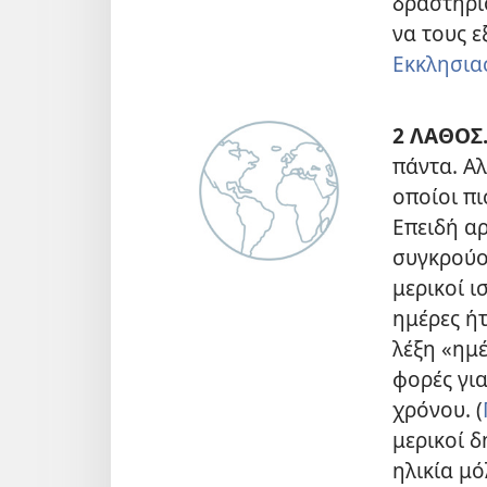
δραστηριό
να τους 
Εκκλησιασ
2 ΛΑΘΟΣ
πάντα. Α
οποίοι πι
Επειδή α
συγκρούο
μερικοί ι
ημέρες ήτ
λέξη «ημ
φορές γι
χρόνου. (
μερικοί δ
ηλικία μό