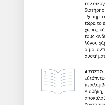
την οικογ
διατήρησ
εξυπηρετ
τώρα το 
χώρες, κ
τους κινδ
λόγου χάρ
αίμα, αν
συστήματ
4 ΣΩΣΤΟ.
«θεόπνευσ
περιλαμβά
Διαθήκη, 
αποκαλού
Χριστιανι