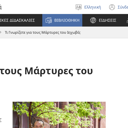
ά
Ελληνική
Σύνδ
Επιλέξτε
(αν
γλώσσα
νέο
ΙΚΕΣ ΔΙΔΑΣΚΑΛΙΕΣ
ΒΙΒΛΙΟΘΗΚΗ
ΕΙΔΗΣΕΙΣ
πα
Τι Γνωρίζετε για τους Μάρτυρες του Ιεχωβά;
α τους Μάρτυρες του
ε