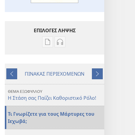
ΕΠΙΛΟΓΕΣ ΛΗΨΗΣ
Επιλογές
Επιλογές
λήψης
λήψης
εκδόσεων
ηχογραφήσεων
ΞΥΠΝΑ!
ΞΥΠΝΑ!
ΠΙΝΑΚΑΣ ΠΕΡΙΕΧΟΜΕΝΩΝ
Η
Η
Προηγούμενο
Επόμενο
Στάση
Στάση
σας
σας
ΘΕΜΑ ΕΞΩΦΥΛΛΟΥ
Παίζει
Παίζει
Η Στάση σας Παίζει Καθοριστικό Ρόλο!
Καθοριστικό
Καθοριστικό
Ρόλο!
Ρόλο!
Τι Γνωρίζετε για τους Μάρτυρες του
Ιεχωβά;