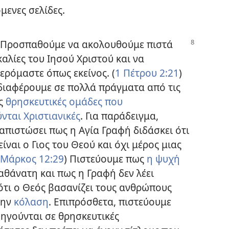
όμενες σελίδες.
Προσπαθούμε να ακολουθούμε πιστά
καλίες του Ιησού Χριστού και να
ερόμαστε όπως εκείνος. (
1 Πέτρου 2:21
)
διαφέρουμε σε πολλά πράγματα από τις
ες
θρησκευτικές ομάδες που
νται Χριστιανικές
. Για παράδειγμα,
απιστώσει πως η Αγία Γραφή διδάσκει ότι
είναι ο Γιος του Θεού και όχι μέρος μιας
Μάρκος 12:29
) Πιστεύουμε πως
η ψυχή
 αθάνατη και πως η Γραφή δεν λέει
ότι ο Θεός βασανίζει τους ανθρώπους
την
κόλαση
. Επιπρόσθετα, πιστεύουμε
 ηγούνται σε θρησκευτικές