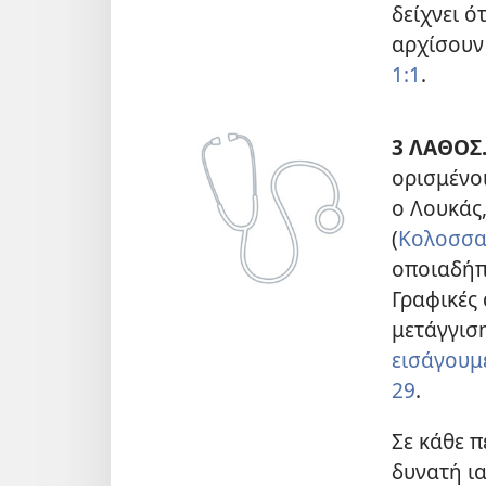
δείχνει ό
αρχίσουν 
1:1
.
3 ΛΑΘΟΣ
ορισμένοι
ο Λουκάς,
(
Κολοσσαε
οποιαδήπ
Γραφικές 
μετάγγισ
εισάγουμ
29
.
Σε κάθε 
δυνατή ια