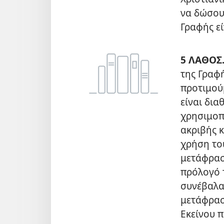
να δώσου
Γραφής ε
5 ΛΑΘΟΣ
της Γραφή
προτιμού
είναι δια
χρησιμοπο
ακριβής κ
χρήση τ
μετάφρασ
πρόλογό 
συνέβαλα
μετάφρασ
Εκείνου 