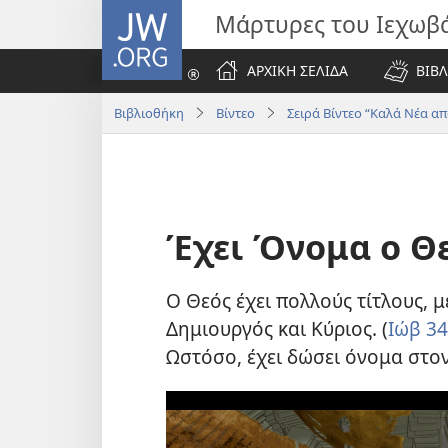
JW.ORG
Μάρτυρες του Ιεχωβ
ΑΡΧΙΚΗ ΣΕΛΙΔΑ
ΒΙΒΛ
Βιβλιοθήκη
Βίντεο
Σειρά Βίντεο “Καλά Νέα απ
Έχει Όνομα ο Θε
Ο Θεός έχει πολλούς τίτλους,
Δημιουργός και Κύριος. (
Ιώβ 34
Ωστόσο, έχει δώσει όνομα στον