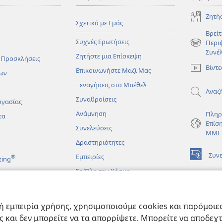
Ζητή
Σχετικά με Εμάς
Βρείτ
Συχνές Ερωτήσεις
Περι
(ανοίγει
Συνέ
Ζητήστε μια Επίσκεψη
νέο
 Προσκλήσεις
παράθυρο
Βίντε
Επικοινωνήστε Μαζί Μας
ων
Ξεναγήσεις στα Μπέθελ
Αναζ
Συναθροίσεις
ργασίας
Ανάμνηση
Πληρ
τα
Επίσ
Συνελεύσεις
ΜΜΕ
Δραστηριότητες
Συν
Εμπειρίες
®
ting
(ανοίγει
νέο
Σε Όλο τον Κόσμο
παράθυρο
ΔΙΑ
ΒΙΒ
(ανοίγει
Σκο
άματα
νέο
 εμπειρία χρήσης, χρησιμοποιούμε cookies και παρόμοιες 
παράθυρο
JW L
μένες Βιβλικές
ας και δεν μπορείτε να τα απορρίψετε. Μπορείτε να αποδεχ