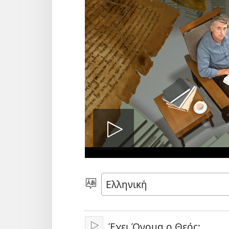
Αναπαραγ
βίντεο
Επιλέξτε
Γλώσσα
Έχει Όνομα ο Θεός;