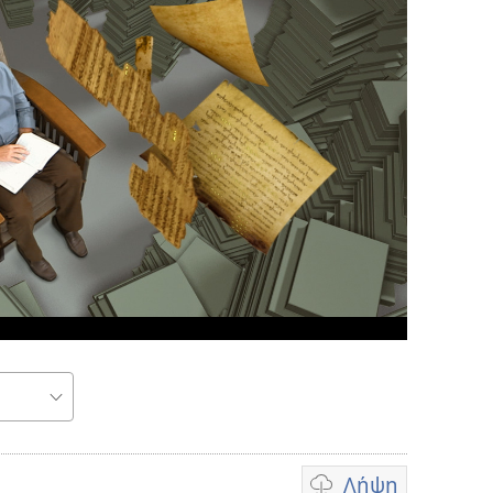
ωγή
Λήψη