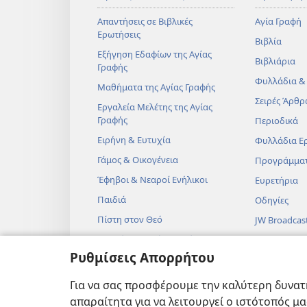
Απαντήσεις σε Βιβλικές
Αγία Γραφή
Ερωτήσεις
Βιβλία
Εξήγηση Εδαφίων της Αγίας
Βιβλιάρια
Γραφής
Φυλλάδια &
Μαθήματα της Αγίας Γραφής
Σειρές Άρθρ
Εργαλεία Μελέτης της Αγίας
Γραφής
Περιοδικά
Ειρήνη & Ευτυχία
Φυλλάδια Ε
Γάμος & Οικογένεια
Προγράμμα
Έφηβοι & Νεαροί Ενήλικοι
Ευρετήρια
Παιδιά
Οδηγίες
Πίστη στον Θεό
JW Broadcas
Επιστήμη & Αγία Γραφή
Βίντεο
Ρυθμίσεις Απορρήτου
Ιστορία & Αγία Γραφή
Μουσική
Ηχητικά Δρ
Για να σας προσφέρουμε την καλύτερη δυνατή
Δραματοποιη
απαραίτητα για να λειτουργεί ο ιστότοπός μ