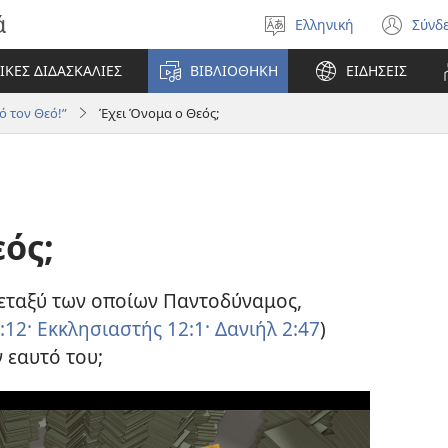
ά
Ελληνική
Σύνδ
Επιλέξτε
(αν
γλώσσα
νέο
ΙΚΕΣ ΔΙΔΑΣΚΑΛΙΕΣ
ΒΙΒΛΙΟΘΗΚΗ
ΕΙΔΗΣΕΙΣ
πα
ό τον Θεό!”
Έχει Όνομα ο Θεός;
ός;
 μεταξύ των οποίων Παντοδύναμος,
:12·
Εκκλησιαστής 12:1·
Δανιήλ 2:47
)
 εαυτό του;