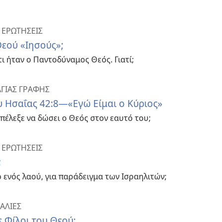
 ΕΡΩΤΗΣΕΙΣ
Θεού «Ιησούς»;
τι ήταν ο Παντοδύναμος Θεός. Γιατί;
ΓΙΑΣ ΓΡΑΦΗΣ
 Ησαΐας 42:8—«Εγώ Είμαι ο Κύριος»
έλεξε να δώσει ο Θεός στον εαυτό του;
 ΕΡΩΤΗΣΕΙΣ
;
 ενός λαού, για παράδειγμα των Ισραηλιτών;
ΚΑΛΙΕΣ
 Φίλοι του Θεού;