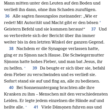
Mann mitten unter den Leuten auf den Boden und
verließ ihn dann, ohne ihm Schaden zuzufügen.
36
Alle sagten fassungslos zueinander: „Wie er
*
redet! Mit Autorität und Macht gibt er den bösen
37
Geistern Befehl und sie kommen heraus!“
Und
so verbreitete sich der Bericht über ihn immer
weiter bis in den letzten Winkel der ganzen Gegend.
38
Nachdem er die Synagoge verlassen hatte,
ging er zu Sịmon nach Hause. Die Schwiegermutter
Sịmons hatte hohes Fieber, und man bat Jesus, ihr
+
39
zu helfen.
Da beugte er sich über sie, befahl
dem Fieber zu verschwinden und es verließ sie.
Sofort stand sie auf und fing an, alle zu bedienen.
40
Bei Sonnenuntergang brachten alle ihre
Kranken zu ihm – Menschen mit den verschiedensten
Leiden. Er legte jedem einzelnen die Hände auf und
+
41
heilte alle.
Viele Dämọnen fuhren aus und