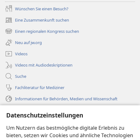
Wünschen Sie einen Besuch?
Eine Zusammenkunft suchen
(öffnet
neues
Einen regionalen Kongress suchen
(öffnet
Fenster)
neues
Neu auf jw.org
Fenster)
Videos
Videos mit Audiodeskriptionen
Suche
Fachliteratur für Mediziner
Informationen für Behörden, Medien und Wissenschaft
Hilfe
Datenschutzeinstellungen
Spenden
Um Nutzern das bestmögliche digitale Erlebnis zu
(öffnet
neues
bieten, setzen wir Cookies und ähnliche Technologien