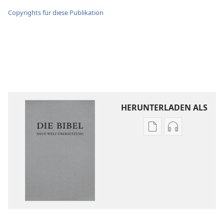
Copyrights für diese Publikation
HERUNTERLADEN ALS
Downloadoptione
Downloadopt
für
für
Veröffentlichunge
Audio
Die
Die
Bibel.
Bibel.
Neue-
Neue-
Welt-
Welt-
Übersetzung
Übersetzung