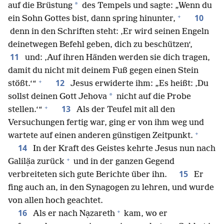
*
auf die Brüstung
des Tempels und sagte: „Wenn du
+
10
ein Sohn Gottes bist, dann spring hinunter,
denn in den Schriften steht: ‚Er wird seinen Engeln
deinetwegen Befehl geben, dich zu beschützen‘,
11
und: ‚Auf ihren Händen werden sie dich tragen,
damit du nicht mit deinem Fuß gegen einen Stein
+
12
stößt.‘“
Jesus erwiderte ihm: „Es heißt: ‚Du
*
sollst deinen Gott Jehova
nicht auf die Probe
+
13
stellen.‘“
Als der Teufel mit all den
Versuchungen fertig war, ging er von ihm weg und
+
wartete auf einen anderen günstigen Zeitpunkt.
14
In der Kraft des Geistes kehrte Jesus nun nach
+
Galilạ̈a zurück
und in der ganzen Gegend
15
verbreiteten sich gute Berichte über ihn.
Er
fing auch an, in den Synagogen zu lehren, und wurde
von allen hoch geachtet.
+
16
Als er nach Nạzareth
kam, wo er