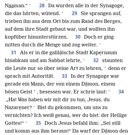
+
28
N
aa
man.“
Da wurden alle in der Synagoge,
+
29
die das hörten, wütend.
Sie sprangen auf,
trieben ihn aus dem Ort bis zum Rand des Berges,
auf dem ihre Stadt gebaut war, und wollten ihn
30
kopfüber hinunterstürzen.
Doch er ging
+
mitten durch die Menge und zog weiter.
31
Als er in die galilạ̈ische Stadt Kapẹrnaum
+
32
hinabkam und am Sabbat lehrte,
staunten
+
die Leute nur so über seine Art zu lehren,
denn er
33
sprach mit Autorität.
In der Synagoge war
gerade ein Mann, der von einem Dạ̈mon, einem
+
34
*
bösen Geist
, besessen war. Er schrie laut:
„Ha! Was haben wir mit dir zu tun, Jesus, du
+
Nazarẹner?
Bist du gekommen, um uns zu
vernichten? Ich weiß genau, wer du bist: der Heilige
+
35
Gottes!“
Doch Jesus befahl ihm: „Sei still
und komm aus ihm heraus!“ Da warf der Dạ̈mon den