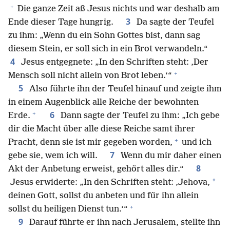
+
Die ganze Zeit aß Jesus nichts und war deshalb am
3
Ende dieser Tage hungrig.
Da sagte der Teufel
zu ihm: „Wenn du ein Sohn Gottes bist, dann sag
diesem Stein, er soll sich in ein Brot verwandeln.“
4
Jesus entgegnete: „In den Schriften steht: ‚Der
+
Mensch soll nicht allein von Brot leben.‘“
5
Also führte ihn der Teufel hinauf und zeigte ihm
in einem Augenblick alle Reiche der bewohnten
+
6
Erde.
Dann sagte der Teufel zu ihm: „Ich gebe
dir die Macht über alle diese Reiche samt ihrer
+
Pracht, denn sie ist mir gegeben worden,
und ich
7
gebe sie, wem ich will.
Wenn du mir daher einen
8
Akt der Anbetung erweist, gehört alles dir.“
*
Jesus erwiderte: „In den Schriften steht: ‚Jehova,
deinen Gott, sollst du anbeten und für ihn allein
+
sollst du heiligen Dienst tun.‘“
9
Darauf führte er ihn nach Jerusalem, stellte ihn