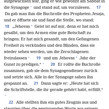
aufgewachsen war, ging er wie gewohnt am Sabbat in
+
17
die Synagoge
und stand auf, um vorzulesen.
Da gab man ihm die Buchrolle des Propheten Jesaja,
und er öffnete sie und fand die Stelle, wo stand:
18
*
„Jehovas
Geist ist auf mir, denn er hat mich
gesalbt, um den Armen eine gute Botschaft zu
bringen. Er hat mich gesandt, um den Gefangenen
Freiheit zu verkünden und den Blinden, dass sie
wieder sehen werden, um die Zerschlagenen
+
19
*
freizulassen
und um Jehovas
Jahr der
+
20
Gunst zu predigen.“
Er rollte die Buchrolle
zusammen, gab sie dem Synagogendiener zurück
und setzte sich. Alle in der Synagoge sahen ihn
21
gespannt an.
Dann sagte er: „Heute hat sich
die Schriftstelle, die ihr gerade gehört habt, erfüllt.“
+
22
Alle stellten ihm ein gutes Zeugnis aus und
staunten über die gewinnenden Worte aus seinem