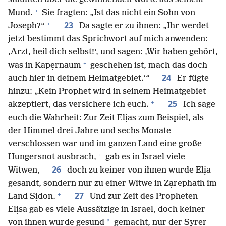
+
Mund.
Sie fragten: „Ist das nicht ein Sohn von
+
23
Joseph?“
Da sagte er zu ihnen: „Ihr werdet
jetzt bestimmt das Sprichwort auf mich anwenden:
‚Arzt, heil dich selbst!‘, und sagen: ‚Wir haben gehört,
+
was in Kapẹrnaum
geschehen ist, mach das doch
24
auch hier in deinem Heimatgebiet.‘“
Er fügte
hinzu: „Kein Prophet wird in seinem Heimatgebiet
+
25
akzeptiert, das versichere ich euch.
Ich sage
euch die Wahrheit: Zur Zeit Elịas zum Beispiel, als
der Himmel drei Jahre und sechs Monate
verschlossen war und im ganzen Land eine große
+
Hungersnot ausbrach,
gab es in Israel viele
26
Witwen,
doch zu keiner von ihnen wurde Elịa
gesandt, sondern nur zu einer Witwe in Zạrephath im
+
27
Land Sịdon.
Und zur Zeit des Propheten
Elịsa gab es viele Aussätzige in Israel, doch keiner
*
von ihnen wurde gesund
gemacht, nur der Syrer