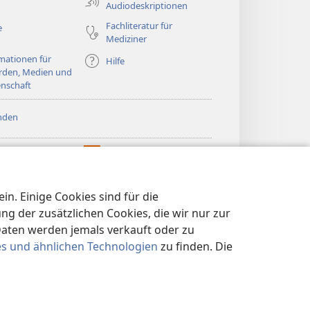
Audiodeskriptionen
Fachliteratur für
e
Mediziner
mationen für
Hilfe
rden, Medien und
nschaft
nden
htturm ONLINE-
®
JW Hub
(öffnet
LIOTHEK
neues
®
®
Fenster)
ibrary
Watchtower Library
n. Einige Cookies sind für die
 der zusätzlichen Cookies, die wir nur zur
Daten werden jemals verkauft oder zu
es und ähnlichen Technologien
zu finden. Die
KLÄRUNG
|
DATENSCHUTZEINSTELLUNGEN