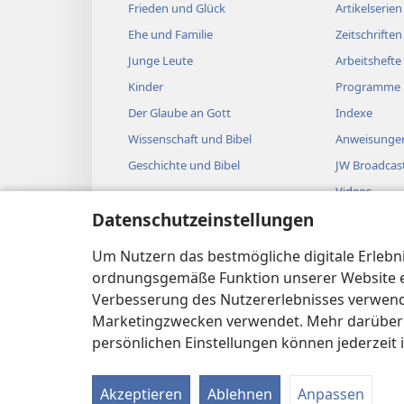
Frieden und Glück
Artikelserien
Ehe und Familie
Zeitschriften
Junge Leute
Arbeitshefte
Kinder
Programme
Der Glaube an Gott
Indexe
Wissenschaft und Bibel
Anweisungen
Geschichte und Bibel
JW Broadcas
Videos
Datenschutzeinstellungen
Musik
Biblische Hö
Um Nutzern das bestmögliche digitale Erlebnis
Bibellesung
ordnungsgemäße Funktion unserer Website erf
Verbesserung des Nutzererlebnisses verwende
Marketingzwecken verwendet. Mehr darüber i
persönlichen Einstellungen können jederzeit 
Copyright
© 2026 Watch Tower Bible and Tract 
Akzeptieren
Ablehnen
Anpassen