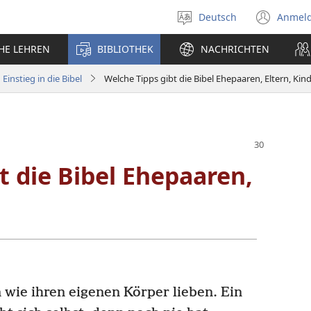
Deutsch
Anmel
Sprache
(öff
auswählen
neu
CHE LEHREN
BIBLIOTHEK
NACHRICHTEN
Fens
Einstieg in die Bibel
Welche Tipps gibt die Bibel Ehepaaren, Eltern, Kin
t die Bibel Ehepaaren,
 wie ihren eigenen Körper lieben. Ein