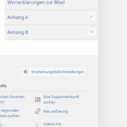
Worterklärungen zur Bibel
Anhang A
Mehr
anzeigen
Anhang B
Mehr
anzeigen
Erscheinungsbild-Einstellungen
iffe
chen Sie einen
Eine Zusammenkunft
(öffnet
ch?
suchen
neues
 regionalen
Neu auf jw.org
Fenster)
ress suchen
Videos mit
os