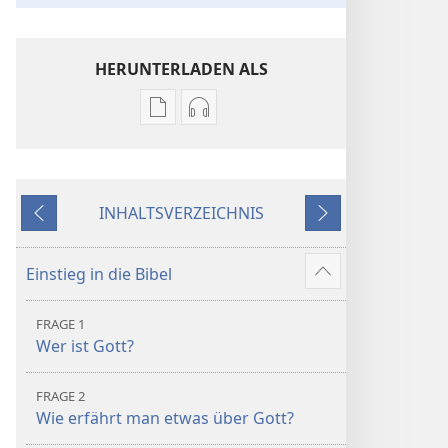
HERUNTERLADEN ALS
Downloadoptionen
Downloadoptionen
für
für
Veröffentlichungen
Audio
Die
Die
INHALTSVERZEICHNIS
Bibel.
Bibel.
Zurück
Weiter
Neue-
Neue-
Welt-
Welt-
Einstieg in die Bibel
Mehr
Übersetzung
Übersetzung
anzeigen
(Revision 2018)
(Revision 2018)
FRAGE 1
Wer ist Gott?
FRAGE 2
Wie erfährt man etwas über Gott?