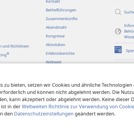
Kontakt
Bethelführungen
Such
Zusammenkünfte
Infor
Abendmahl
Behö
Kongresse
Wisse
Aktivitäten
 und Richtlinien
Spe
(öffnet
Erlebnisberichte
®
ting
neues
Weltweit
Fenster)
Wac
(öffnet
BIB
neues
rspiele
JW L
Fenster)
 zu bieten, setzen wir Cookies und ähnliche Technologien ei
en
orderlich und können nicht abgelehnt werden. Die Nutzung
n, kann akzeptiert oder abgelehnt werden. Keine dieser 
st in der
Weltweiten Richtlinie zur Verwendung von Cooki
in den
Datenschutzeinstellungen
geändert werden.
Society of Pennsylvania.
NUTZUNGSBEDINGUNGEN
|
DATENSCHUTZER