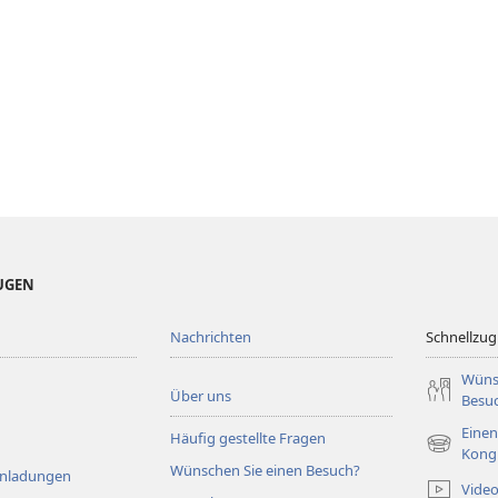
EUGEN
Nachrichten
Schnellzugr
Wüns
Über uns
Besu
Einen
Häufig gestellte Fragen
(öffnet
Kong
Wünschen Sie einen Besuch?
neues
Einladungen
Vide
Fenster)