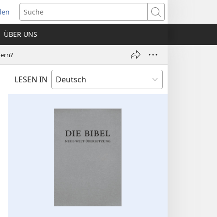
den
net
Suche
es
ÜBER UNS
ter)
dern?
LESEN IN