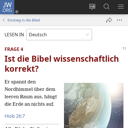
JW.ORG
Anmelden
(öffnet
Websitesprache
Suche
ME
neues
ändern
EI
Einstieg in die Bibel
Fenster)
LESEN IN
FRAGE 4
Ist die Bibel wissenschaftlich
korrekt?
Er spannt den
Nordhimmel über dem
leeren Raum aus, hängt
die Erde an nichts auf.
Hiob 26:7