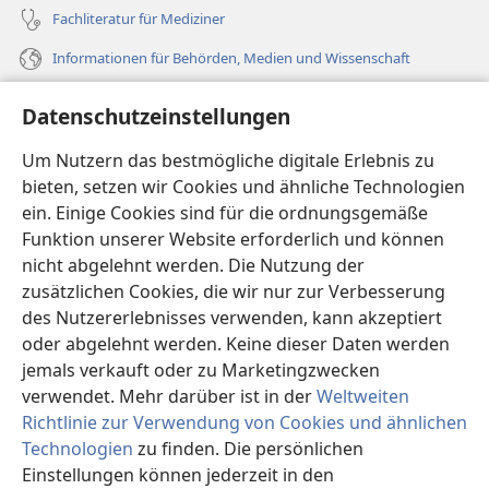
Fachliteratur für Mediziner
Informationen für Behörden, Medien und Wissenschaft
Hilfe
Datenschutzeinstellungen
Spenden
Um Nutzern das bestmögliche digitale Erlebnis zu
(öffnet
neues
bieten, setzen wir Cookies und ähnliche Technologien
Fenster)
ein. Einige Cookies sind für die ordnungsgemäße
Wachtturm ONLINE-BIBLIOTHEK
(öffnet
Funktion unserer Website erforderlich und können
neues
®
JW Hub
nicht abgelehnt werden. Die Nutzung der
Fenster)
(öffnet
zusätzlichen Cookies, die wir nur zur Verbesserung
neues
®
JW Library
Fenster)
des Nutzererlebnisses verwenden, kann akzeptiert
oder abgelehnt werden. Keine dieser Daten werden
®
Watchtower Library
jemals verkauft oder zu Marketingzwecken
verwendet. Mehr darüber ist in der
Weltweiten
Richtlinie zur Verwendung von Cookies und ähnlichen
Technologien
zu finden. Die persönlichen
Einstellungen können jederzeit in den
Copyright
© 2026 Watch Tower Bible and Tract Society of Pennsylvania.