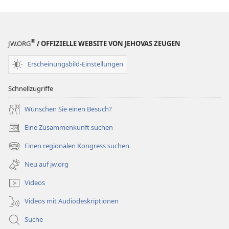
(Revision 2018)
(Revision 201
®
JW.ORG
/ OFFIZIELLE WEBSITE VON JEHOVAS ZEUGEN
Erscheinungsbild-Einstellungen
Schnellzugriffe
Wünschen Sie einen Besuch?
Eine Zusammenkunft suchen
(öffnet
neues
Einen regionalen Kongress suchen
(öffnet
Fenster)
neues
Neu auf jw.org
Fenster)
Videos
Videos mit Audiodeskriptionen
Suche