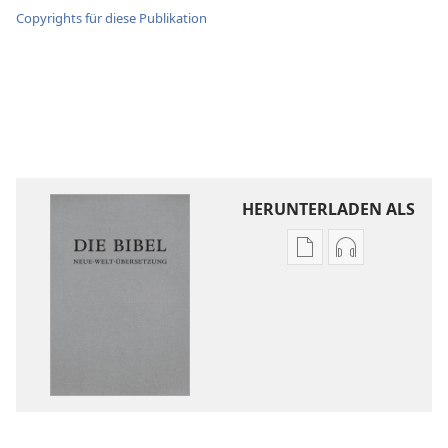
Copyrights für diese Publikation
HERUNTERLADEN ALS
Downloadoptione
Downloadopt
für
für
Veröffentlichunge
Audio
Die
Die
Bibel.
Bibel.
Neue-
Neue-
Welt-
Welt-
Übersetzung
Übersetzung