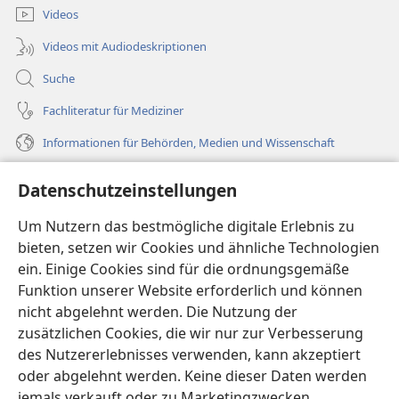
Videos
Videos mit Audiodeskriptionen
Suche
Fachliteratur für Mediziner
Informationen für Behörden, Medien und Wissenschaft
Hilfe
Datenschutzeinstellungen
Spenden
Um Nutzern das bestmögliche digitale Erlebnis zu
(öffnet
neues
bieten, setzen wir Cookies und ähnliche Technologien
Fenster)
ein. Einige Cookies sind für die ordnungsgemäße
Wachtturm ONLINE-BIBLIOTHEK
(öffnet
Funktion unserer Website erforderlich und können
neues
®
JW Hub
nicht abgelehnt werden. Die Nutzung der
Fenster)
(öffnet
zusätzlichen Cookies, die wir nur zur Verbesserung
neues
®
JW Library
Fenster)
des Nutzererlebnisses verwenden, kann akzeptiert
oder abgelehnt werden. Keine dieser Daten werden
®
Watchtower Library
jemals verkauft oder zu Marketingzwecken