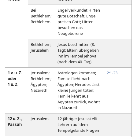
Bei
Engel verkündet Hirten
Bethlehem;
gute Botschaft; Engel
Bethlehem
preisen Gott; Hirten
besuchen das
Neugeborene
Bethlehem;
Jesus beschnitten (8.
Jerusalem
Tag); Eltern übergeben
ihn im Tempel Jehova
(nach dem 40. Tag)
1 v. u. Z.
Jerusalem;
Astrologen kommen;
2:1-23
oder
Bethlehem;
Familie flieht nach
1 u. Z.
Ägypten;
Ägypten; Herodes lässt
Nazareth
kleine Jungen töten;
Familie kehrt aus
Ägypten zurück, wohnt
in Nazareth
12 u. Z.,
Jerusalem
12-jähriger Jesus stellt
Passah
Lehrern auf dem
Tempelgelände Fragen