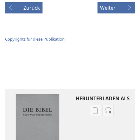
Zurück
Weiter
Copyrights für diese Publikation
HERUNTERLADEN ALS
Downloadoptione
Downloadopt
für
für
Veröffentlichunge
Audio
Die
Die