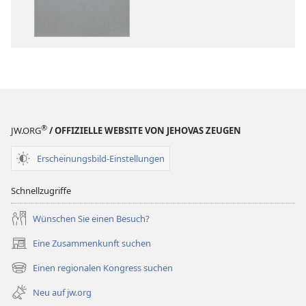
Bibel.
Bibel.
Neue-
Neue-
Welt-
Welt-
Übersetzung
Übersetzung
(Revision 2018)
(Revision 201
®
JW.ORG
/ OFFIZIELLE WEBSITE VON JEHOVAS ZEUGEN
Erscheinungsbild-Einstellungen
Schnellzugriffe
Wünschen Sie einen Besuch?
Eine Zusammenkunft suchen
(öffnet
neues
Einen regionalen Kongress suchen
(öffnet
Fenster)
neues
Neu auf jw.org
Fenster)