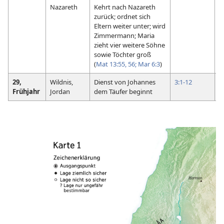
Nazareth
Kehrt nach Nazareth
zurück; ordnet sich
Eltern weiter unter; wird
Zimmermann; Maria
zieht vier weitere Söhne
sowie Töchter groß
(
Mat 13:55, 56;
Mar 6:3
)
29,
Wildnis,
Dienst von Johannes
3:1-12
1
Frühjahr
Jordan
dem Täufer beginnt