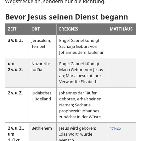
Wegstrecke an, sondern nur die Richtung.
Bevor Jesus seinen Dienst begann
ZEIT
ORT
EREIGNIS
MATTHÄUS
M
3 v. u. Z.
Jerusalem,
Engel Gabriel kündigt
Tempel
Sacharja Geburt von
Johannes dem Täufer an
um
Nazareth;
Engel Gabriel kündigt
2 v. u. Z.
Judäa
Maria Geburt von Jesus
an; Maria besucht ihre
Verwandte Elisabeth
2 v. u. Z.
Judäisches
Johannes der Täufer
Hügelland
geboren, erhält seinen
Namen; Sacharja
prophezeit; Johannes
zunächst in der Wüste
2 v. u. Z.,
Bethlehem
Jesus wird geboren;
1:1-25
um
„das Wort“ wurde
1. Okt.
Mensch