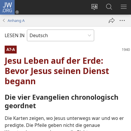
JW.ORG
Anmelden
(öffnet
Websitesprache
Suche
ME
neues
ändern
EI
Anhang A
Fenster)
LESEN IN
A7-A
Jesu Leben auf der Erde:
Bevor Jesus seinen Dienst
begann
Die vier Evangelien chronologisch
geordnet
Die Karten zeigen, wo Jesus unterwegs war und wo er
predigte. Die Pfeile geben nicht die genaue