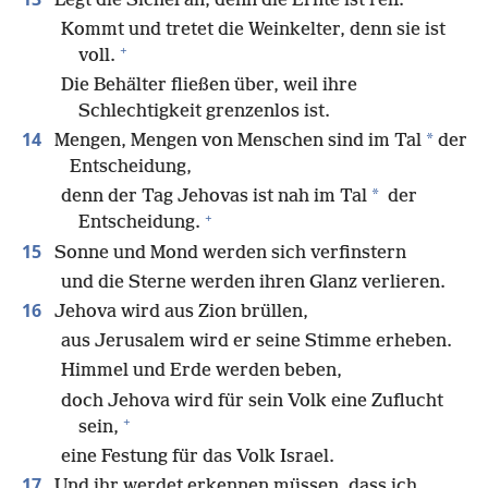
Legt die Sichel an, denn die Ernte ist reif.
Kommt und tretet die Weinkelter, denn sie ist
+
voll.
Die Behälter fließen über, weil ihre
Schlechtigkeit grenzenlos ist.
14
*
Mengen, Mengen von Menschen sind im Tal
der
Entscheidung,
*
denn der Tag Jehovas ist nah im Tal
der
+
Entscheidung.
15
Sonne und Mond werden sich verfinstern
und die Sterne werden ihren Glanz verlieren.
16
Jehova wird aus Zion brüllen,
aus Jerusalem wird er seine Stimme erheben.
Himmel und Erde werden beben,
doch Jehova wird für sein Volk eine Zuflucht
+
sein,
eine Festung für das Volk Israel.
17
Und ihr werdet erkennen müssen, dass ich