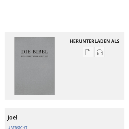
HERUNTERLADEN ALS
Downloadoptione
Downloadopt
für
für
Veröffentlichunge
Audio
Die
Die
Bibel.
Bibel.
Neue-
Neue-
Welt-
Welt-
Übersetzung
Übersetzung
(Revision 2018)
(Revision 201
Joel
ÜBERSICHT