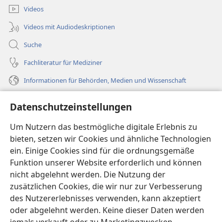
Videos
Videos mit Audiodeskriptionen
Suche
Fachliteratur für Mediziner
Informationen für Behörden, Medien und Wissenschaft
Hilfe
Datenschutzeinstellungen
Spenden
Um Nutzern das bestmögliche digitale Erlebnis zu
(öffnet
neues
bieten, setzen wir Cookies und ähnliche Technologien
Fenster)
ein. Einige Cookies sind für die ordnungsgemäße
Wachtturm ONLINE-BIBLIOTHEK
(öffnet
Funktion unserer Website erforderlich und können
neues
®
JW Hub
nicht abgelehnt werden. Die Nutzung der
Fenster)
(öffnet
zusätzlichen Cookies, die wir nur zur Verbesserung
neues
®
JW Library
Fenster)
des Nutzererlebnisses verwenden, kann akzeptiert
oder abgelehnt werden. Keine dieser Daten werden
®
Watchtower Library