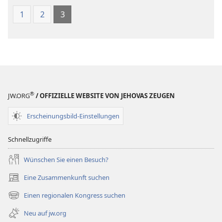
1
2
3
®
JW.ORG
/ OFFIZIELLE WEBSITE VON JEHOVAS ZEUGEN
Erscheinungsbild-Einstellungen
Schnellzugriffe
Wünschen Sie einen Besuch?
Eine Zusammenkunft suchen
(öffnet
neues
Einen regionalen Kongress suchen
(öffnet
Fenster)
neues
Neu auf jw.org
Fenster)