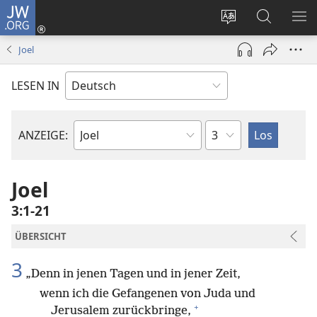
JW.ORG
Anmelden
(öffnet
Websitesprache
Suche
ME
neues
ändern
EI
Joel
Fenster)
LESEN IN
Kapitel
ANZEIGE:
Bibelbuch
Joel
3:1-21
ÜBERSICHT
3
„Denn in jenen Tagen und in jener Zeit,
wenn ich die Gefangenen von Juda und
+
Jerusalem zurückbringe,