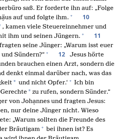
erbüro saß. Er forderte ihn auf: „Folge
10
+
ạ̈us auf und folgte ihm.
*
, kamen viele Steuereinnehmer und
11
+
t ihm und seinen Jüngern.
 fragten seine Jünger: „Warum isst euer
12
+
 und Sündern?“
Jesus hörte
unden brauchen einen Arzt, sondern die
d denkt einmal darüber nach, was das
+
*
gkeit
und nicht Opfer.‘
Ich bin
*
 Gerechte
zu rufen, sondern Sünder.“
er von Johạnnes und fragten Jesus:
ten, nur deine Jünger nicht. Wieso
te: „Warum sollten die Freunde des
+
der Bräutigam
bei ihnen ist? Es
 wird ihnen der Bräutigam