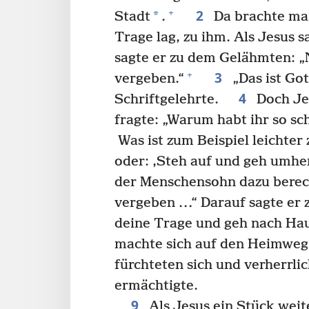
2
+
*
Stadt
.
Da brachte man
Trage lag, zu ihm. Als Jesus s
sagte er zu dem Gelähmten: „
3
+
vergeben.“
„Das ist Got
4
Schriftgelehrte.
Doch Jes
fragte: „Warum habt ihr so s
Was ist zum Beispiel leichter
oder: ‚Steh auf und geh umhe
der Menschensohn dazu berech
vergeben …“ Darauf sagte er
deine Trage und geh nach Hau
machte sich auf den Heimw
fürchteten sich und verherrli
ermächtigte.
9
Als Jesus ein Stück weite