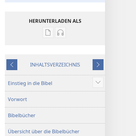
HERUNTERLADEN ALS
Downloadoptionen
Downloadoptionen
für
für
Veröffentlichungen
Audio
Die
Die
INHALTSVERZEICHNIS
Bibel.
Bibel.
Zurück
Weiter
Neue-
Neue-
Welt-
Welt-
Einstieg in die Bibel
Mehr
Übersetzung
Übersetzung
anzeigen
(Revision 2018)
(Revision 2018)
Vorwort
Bibelbücher
Übersicht über die Bibelbücher