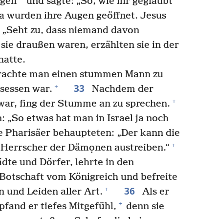
ugen
und sagte: „So, wie ihr geglaubt
 wurden ihre Augen geöffnet. Jesus
: „Seht zu, dass niemand davon
sie draußen waren, erzählten sie in der
hatte.
rachte man einen stummen Mann zu
33
+
sessen war.
Nachdem der
+
ar, fing der Stumme an zu sprechen.
: „So etwas hat man in Israel ja noch
 Pharisäer behaupteten: „Der kann die
+
Herrscher der Dämọnen austreiben.“
ädte und Dörfer, lehrte in den
 Botschaft vom Königreich und befreite
36
+
 und Leiden aller Art.
Als er
+
and er tiefes Mitgefühl,
denn sie