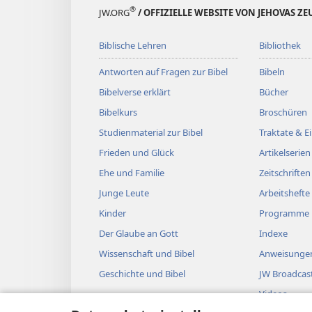
®
JW.ORG
/ OFFIZIELLE WEBSITE VON JEHOVAS Z
Biblische Lehren
Bibliothek
Antworten auf Fragen zur Bibel
Bibeln
Bibelverse erklärt
Bücher
Bibelkurs
Broschüren
Studienmaterial zur Bibel
Traktate & 
Frieden und Glück
Artikelserien
Ehe und Familie
Zeitschriften
Junge Leute
Arbeitshefte
Kinder
Programme
Der Glaube an Gott
Indexe
Wissenschaft und Bibel
Anweisungen
Geschichte und Bibel
JW Broadcas
Videos