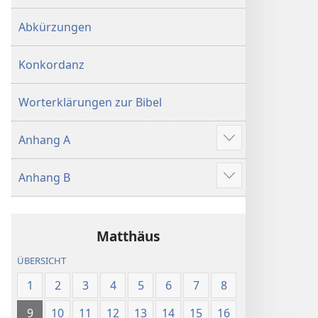
Abkürzungen
Konkordanz
Worterklärungen zur Bibel
Anhang A
Mehr
anzeigen
Anhang B
Mehr
anzeigen
Matthäus
ÜBERSICHT
1
2
3
4
5
6
7
8
9
10
11
12
13
14
15
16