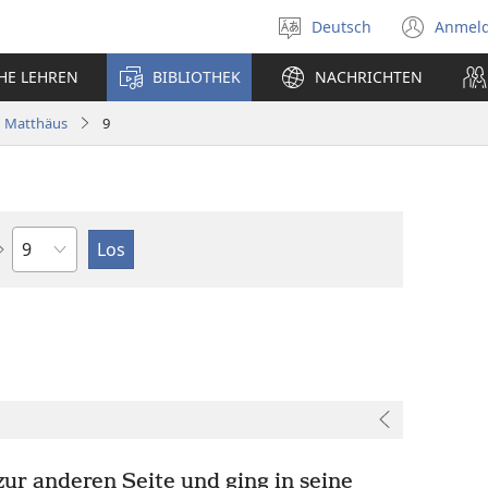
Deutsch
Anmel
Sprache
(öff
auswählen
neu
CHE LEHREN
BIBLIOTHEK
NACHRICHTEN
Fens
Matthäus
9
Kapitel
zur anderen Seite und ging in seine