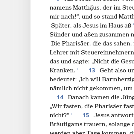
namens Matthạ̈us, der im Steu
mir nach!“, und so stand Matth
Später, als Jesus im Haus aß
Sünder und aßen zusammen mi
Die Pharisäer, die das sahen,
Lehrer mit Steuereinnehmern
das und sagte: „Nicht die Ges
13
+
Kranken.
Geht also un
bedeutet: ‚Ich will Barmherzi
nämlich nicht gekommen, um
14
Danach kamen die Jüng
„Wir fasten, die Pharisäer fas
15
+
nicht?“
Jesus antworte
Bräutigams trauern, solange 
werden aber Tage kommen, da