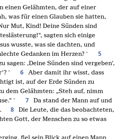
 einen Gelähmten, der auf einer
ah, was für einen Glauben sie hatten,
Nur Mut, Kind! Deine Sünden sind
teslästerung!“, sagten sich einige
us wusste, was sie dachten, und
5
+
chlechte Gedanken im Herzen?
 zu sagen: ‚Deine Sünden sind vergeben‘,
6
+
r‘?
Aber damit ihr wisst, dass
tigt ist, auf der Erde Sünden zu
 zu dem Gelähmten: „Steh auf, nimm
7
+
se.“
Da stand der Mann auf und
8
eg.
Die Leute, die das beobachteten,
chten Gott, der Menschen zu so etwas
rging, fiel sein Blick auf einen Mann