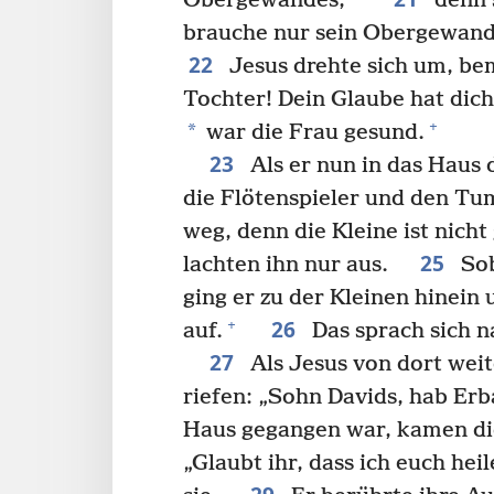
Obergewandes,
denn s
brauche nur sein Obergewand
22
Jesus drehte sich um, bem
Tochter! Dein Glaube hat dic
+
*
war die Frau gesund.
23
Als er nun in das Haus d
die Flötenspieler und den Tu
weg, denn die Kleine ist nicht
25
lachten ihn nur aus.
Sob
ging er zu der Kleinen hinein
26
+
auf.
Das sprach sich n
27
Als Jesus von dort weit
riefen: „Sohn Davids, hab E
Haus gegangen war, kamen die 
„Glaubt ihr, dass ich euch hei