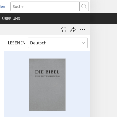
den
net
Suche
es
ÜBER UNS
ter)
LESEN IN