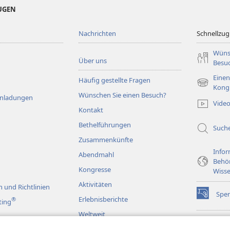
EUGEN
Nachrichten
Schnellzugr
Wüns
Über uns
Besu
Einen
Häufig gestellte Fragen
(öffnet
Kong
Wünschen Sie einen Besuch?
neues
Einladungen
Vide
Fenster)
Kontakt
Bethelführungen
Such
Zusammenkünfte
Infor
Abendmahl
Behö
Kongresse
Wisse
Aktivitäten
 und Richtlinien
Spe
(öffnet
Erlebnisberichte
®
ting
neues
Weltweit
Fenster)
Wac
(öffnet
BIB