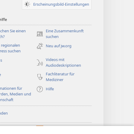
Erscheinungsbild-Einstellungen
iffe
chen Sie einen
Eine Zusammenkunft
(öffnet
ch?
suchen
neues
 regionalen
Neu auf jw.org
Fenster)
ress suchen
Videos mit
os
Audiodeskriptionen
Fachliteratur für
e
Mediziner
mationen für
Hilfe
rden, Medien und
nschaft
nden
htturm ONLINE-
®
JW Hub
(öffnet
LIOTHEK