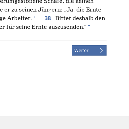
erumgestoßene Schafe, die keinen
e er zu seinen Jüngern: „Ja, die Ernte
38
+
ige Arbeiter.
Bittet deshalb den
+
r für seine Ernte auszusenden.“
Weiter