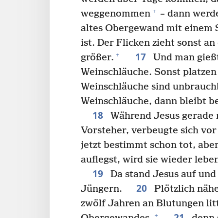
+
weggenommen
– dann werd
altes Obergewand mit einem S
ist. Der Flicken zieht sonst 
17
+
größer.
Und man gießt 
Weinschläuche. Sonst platzen 
Weinschläuche sind unbrauchb
Weinschläuche, dann bleibt be
18
Während Jesus gerade r
Vorsteher, verbeugte sich vor
jetzt bestimmt schon tot, ab
auflegst, wird sie wieder leben
19
Da stand Jesus auf und
20
Jüngern.
Plötzlich nähe
zwölf Jahren an Blutungen lit
21
+