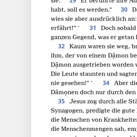
29
sie.
Er berührte ihre A
30
habt, soll es werden.“
Da
wies sie aber ausdrücklich an
31
+
erfährt!“
Doch sobald 
ganzen Gegend, was er getan 
32
Kaum waren sie weg, b
ihm, der von einem Dạ̈mon be
Dạ̈mon ausgetrieben worden w
Die Leute staunten und sagten
34
+
nie gesehen!“
Aber die
Dämọnen doch nur durch den 
35
Jesus zog durch alle St
Synagogen, predigte die gute
die Menschen von Krankheiten
die Menschenmengen sah, empf