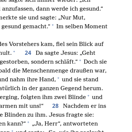
ie sagte sich immer wieder: „Ich
 anzufassen, dann werde ich gesund.“
erkte sie und sagte: „Nur Mut,
+
h gesund gemacht.“
Im selben Moment
es Vorstehers kam, fiel sein Blick auf
24
+
mult.
Da sagte Jesus: „Geht
+
 gestorben, sondern schläft.“
Doch sie
ald die Menschenmenge draußen war,
+
 und nahm ihre Hand,
und sie stand
atürlich in der ganzen Gegend herum.
+
erging, folgten ihm zwei Blinde
und
28
rbarmen mit uns!“
Nachdem er ins
Blinden zu ihm. Jesus fragte sie:
+
len kann?“
„Ja, Herr“, antworteten
+