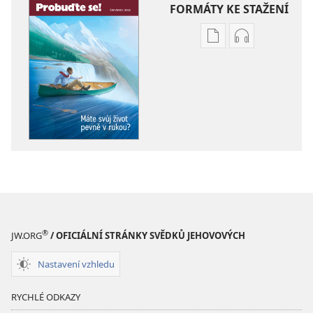
FORMÁTY KE STAŽENÍ
Formáty
Formáty
poblikací
audionahráv
ke
ke
stažení
stažení
PROBUĎTE
PROBUĎTE
SE!
SE!
Máte
Máte
svůj
svůj
život
život
pevně
pevně
v rukou?
v rukou?
®
JW.ORG
/ OFICIÁLNÍ STRÁNKY SVĚDKŮ JEHOVOVÝCH
Nastavení vzhledu
RYCHLÉ ODKAZY