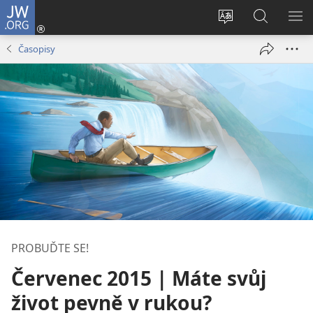
JW.ORG
Přihlásit
se
Změnit
Hledat
ZO
(otevřeno
jazyk
na
NA
Časopisy
nové
stránek
JW.ORG
okno)
PROBUĎTE SE!
Červenec 2015 | Máte svůj
život pevně v rukou?