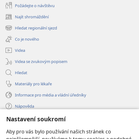
Požádejte o návštěvu
Najít shromáždění
(otevřeno
nové
Hledat regionální sjezd
(otevřeno
okno)
nové
Co je nového
okno)
Videa
Videa se zvukovým popisem
Hledat
Materiály pro lékaře
Informace pro média a vládní úředníky
Nápověda
Nastavení soukromí
Dary
(otevřeno
nové
Aby pro vás bylo používání našich stránek co
okno)
ONLINE KNIHOVNA Strážné věže