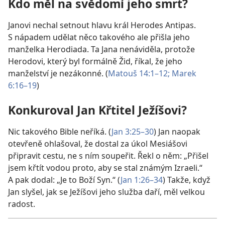
Kdo měl na svědomí jeho smrt?
Janovi nechal setnout hlavu král Herodes Antipas.
S nápadem udělat něco takového ale přišla jeho
manželka Herodiada. Ta Jana nenáviděla, protože
Herodovi, který byl formálně Žid, říkal, že jeho
manželství je nezákonné. (
Matouš 14:1–12;
Marek
6:16–19
)
Konkuroval Jan Křtitel Ježíšovi?
Nic takového Bible neříká. (
Jan 3:25–30
) Jan naopak
otevřeně ohlašoval, že dostal za úkol Mesiášovi
připravit cestu, ne s ním soupeřit. Řekl o něm: „Přišel
jsem křtít vodou proto, aby se stal známým Izraeli.“
A pak dodal: „Je to Boží Syn.“ (
Jan 1:26–34
) Takže, když
Jan slyšel, jak se Ježíšovi jeho služba daří, měl velkou
radost.