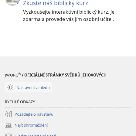
Zkuste náš biblický kurz
Vyzkoušejte interaktivní biblický kurz. Je
zdarma a provede vás jím osobní učitel.
®
JW.ORG
/ OFICIÁLNÍ STRÁNKY SVĚDKŮ JEHOVOVÝCH
Nastavení vzhledu
RYCHLÉ ODKAZY
Požádejte o návštěvu
Najít shromáždění
(otevřeno
nové
Hledat regionální sjezd