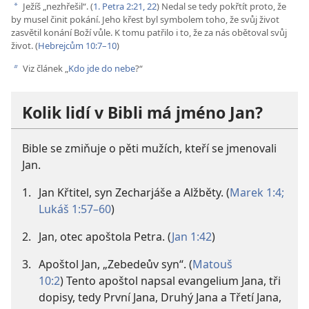
Ježíš „nezhřešil“. (
1. Petra 2:21, 22
) Nedal se tedy pokřtít proto, že
a
by musel činit pokání. Jeho křest byl symbolem toho, že svůj život
zasvětil konání Boží vůle. K tomu patřilo i to, že za nás obětoval svůj
život. (
Hebrejcům 10:7–10
)
Viz článek „
Kdo jde do nebe
?“
b
Kolik lidí v Bibli má jméno Jan?
Bible se zmiňuje o pěti mužích, kteří se jmenovali
Jan.
1.
Jan Křtitel, syn Zecharjáše a Alžběty. (
Marek 1:4;
Lukáš 1:57–60
)
2.
Jan, otec apoštola Petra. (
Jan 1:42
)
3.
Apoštol Jan, „Zebedeův syn“. (
Matouš
10:2
) Tento apoštol napsal evangelium Jana, tři
dopisy, tedy První Jana, Druhý Jana a Třetí Jana,