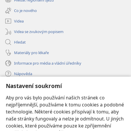
(otevřeno
okno)
nové
Co je nového
okno)
Videa
Videa se zvukovým popisem
Hledat
Materiály pro lékaře
Informace pro média a vládní úředníky
Nápověda
Nastavení soukromí
Dary
(otevřeno
nové
Aby pro vás bylo používání našich stránek co
okno)
nejpříjemnější, používáme k tomu cookies a podobné
ONLINE KNIHOVNA Strážné věže
(otevřeno
technologie. Některé cookies přispívají k tomu, aby
nové
®
JW Hub
naše stránky fungovaly a nelze je odmítnout. U jiných
okno)
(otevřeno
cookies, které používáme pouze ke zpříjemnění
nové
®
JW Library