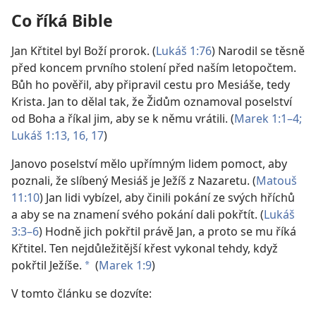
Co říká Bible
Jan Křtitel byl Boží prorok. (
Lukáš 1:76
) Narodil se těsně
před koncem prvního stolení před naším letopočtem.
Bůh ho pověřil, aby připravil cestu pro Mesiáše, tedy
Krista. Jan to dělal tak, že Židům oznamoval poselství
od Boha a říkal jim, aby se k němu vrátili. (
Marek 1:1–4;
Lukáš 1:13,
16, 17
)
Janovo poselství mělo upřímným lidem pomoct, aby
poznali, že slíbený Mesiáš je Ježíš z Nazaretu. (
Matouš
11:10
) Jan lidi vybízel, aby činili pokání ze svých hříchů
a aby se na znamení svého pokání dali pokřtít. (
Lukáš
3:3–6
) Hodně jich pokřtil právě Jan, a proto se mu říká
Křtitel. Ten nejdůležitější křest vykonal tehdy, když
pokřtil Ježíše.
(
Marek 1:9
)
a
V tomto článku se dozvíte: