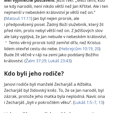
Měl výjimečné postavení:
Ježíš řekl: „Mezi těmi, kdo
se kdy narodili, není nikdo větší než Jan Křtitel. Ale i ten
nejmenší v nebeském království je větší než on.“
(
Matouš 11:11
) Jan byl nejen prorok, ale
i předpovězený posel. Žádný Boží služebník, který žil
před ním, proto nebyl větší než on. Z Ježíšových slov
ale taky vyplývá, že Jan nebude v nebeském království.
Tento věrný prorok totiž zemřel dřív, než Kristus
b
lidem otevřel cestu do nebe. (
Hebrejcům 10:19, 20
)
Bude žít věčně v ráji na zemi jako poddaný Božího
království. (
Žalm 37:29;
Lukáš 23:43
)
Kdo byli jeho rodiče?
Janovi rodiče byli manželé Zecharjáš a Alžběta.
Zecharjáš byl židovský kněz. To, že se Jan narodil, byl
zázrak, protože jeho matka byla neplodná. Navíc ona
i Zecharjáš „byli v pokročilém věku“. (
Lukáš 1:5–7,
13
)