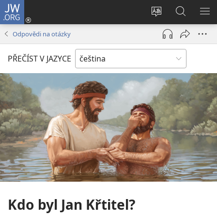
JW.ORG
Přihlásit
se
Změnit
Hledat
ZO
(otevřeno
jazyk
na
NA
Odpovědi na otázky
nové
stránek
JW.ORG
okno)
PŘEČÍST V JAZYCE
Kdo byl Jan Křtitel?