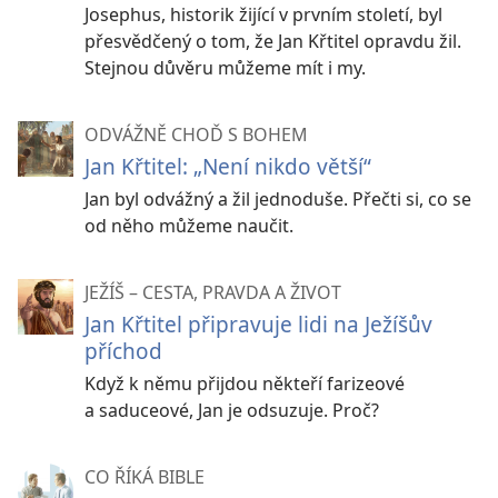
Josephus, historik žijící v prvním století, byl
přesvědčený o tom, že Jan Křtitel opravdu žil.
Stejnou důvěru můžeme mít i my.
ODVÁŽNĚ CHOĎ S BOHEM
Jan Křtitel: „Není nikdo větší“
Jan byl odvážný a žil jednoduše. Přečti si, co se
od něho můžeme naučit.
JEŽÍŠ – CESTA, PRAVDA A ŽIVOT
Jan Křtitel připravuje lidi na Ježíšův
příchod
Když k němu přijdou někteří farizeové
a saduceové, Jan je odsuzuje. Proč?
CO ŘÍKÁ BIBLE