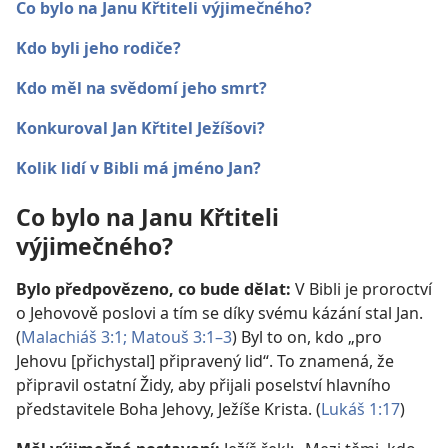
Co bylo na Janu Křtiteli výjimečného?
Kdo byli jeho rodiče?
Kdo měl na svědomí jeho smrt?
Konkuroval Jan Křtitel Ježíšovi?
Kolik lidí v Bibli má jméno Jan?
Co bylo na Janu Křtiteli
výjimečného?
Bylo předpovězeno, co bude dělat:
V Bibli je proroctví
o Jehovově poslovi a tím se díky svému kázání stal Jan.
(
Malachiáš 3:1;
Matouš 3:1–3
) Byl to on, kdo „pro
Jehovu [přichystal] připravený lid“. To znamená, že
připravil ostatní Židy, aby přijali poselství hlavního
představitele Boha Jehovy, Ježíše Krista. (
Lukáš 1:17
)