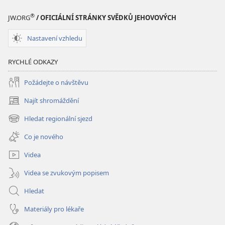
®
JW.ORG
/ OFICIÁLNÍ STRÁNKY SVĚDKŮ JEHOVOVÝCH
Nastavení vzhledu
RYCHLÉ ODKAZY
Požádejte o návštěvu
Najít shromáždění
(otevřeno
nové
Hledat regionální sjezd
(otevřeno
okno)
nové
Co je nového
okno)
Videa
Videa se zvukovým popisem
Hledat
Materiály pro lékaře