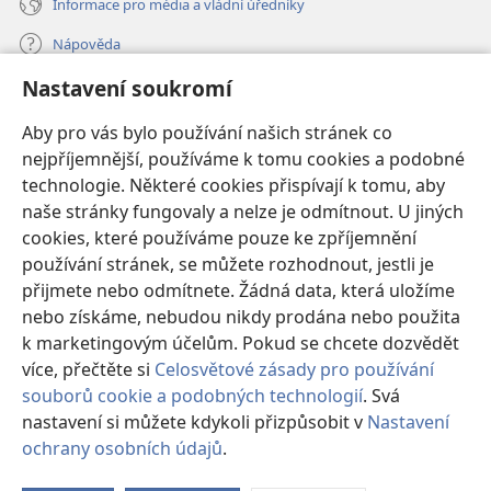
Informace pro média a vládní úředníky
Nápověda
Nastavení soukromí
Dary
(otevřeno
nové
Aby pro vás bylo používání našich stránek co
okno)
nejpříjemnější, používáme k tomu cookies a podobné
ONLINE KNIHOVNA Strážné věže
(otevřeno
technologie. Některé cookies přispívají k tomu, aby
nové
®
JW Hub
naše stránky fungovaly a nelze je odmítnout. U jiných
okno)
(otevřeno
cookies, které používáme pouze ke zpříjemnění
nové
®
JW Library
okno)
používání stránek, se můžete rozhodnout, jestli je
přijmete nebo odmítnete. Žádná data, která uložíme
Watchtower Library
nebo získáme, nebudou nikdy prodána nebo použita
k marketingovým účelům. Pokud se chcete dozvědět
více, přečtěte si
Celosvětové zásady pro používání
souborů cookie a podobných technologií
. Svá
nastavení si můžete kdykoli přizpůsobit v
Nastavení
Copyright
© 2026 Watch Tower Bible and Tract Society of Pennsylvania.
PODMÍNKY POUŽITÍ
|
OCHRANA SOUKROMÍ
|
NASTAVENÍ
ochrany osobních údajů
.
Zo
SOUKROMÍ
o