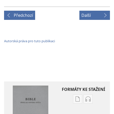
Předchozí
Další
Autorská práva pro tuto publikaci
FORMÁTY KE STAŽENÍ
Formáty
Formáty
poblikací
audionahráv