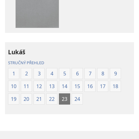
ke
ke
stažení
stažení
Bible –
Bible –
Překlad
Překlad
nového
nového
světa
světa
(2019)
(2019)
Lukáš
STRUČNÝ PŘEHLED
1
2
3
4
5
6
7
8
9
10
11
12
13
14
15
16
17
18
19
20
21
22
23
24