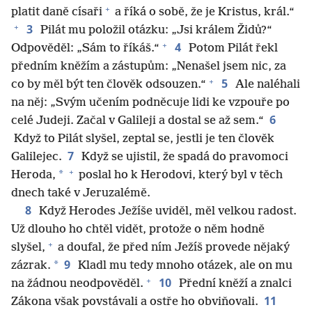
+
platit daně císaři
a říká o sobě, že je Kristus, král.“
+
3
Pilát mu položil otázku: „Jsi králem Židů?“
+
4
Odpověděl: „Sám to říkáš.“
Potom Pilát řekl
předním kněžím a zástupům: „Nenašel jsem nic, za
+
5
co by měl být ten člověk odsouzen.“
Ale naléhali
na něj: „Svým učením podněcuje lidi ke vzpouře po
6
celé Judeji. Začal v Galileji a dostal se až sem.“
Když to Pilát slyšel, zeptal se, jestli je ten člověk
7
Galilejec.
Když se ujistil, že spadá do pravomoci
+
*
Heroda,
poslal ho k Herodovi, který byl v těch
dnech také v Jeruzalémě.
8
Když Herodes Ježíše uviděl, měl velkou radost.
Už dlouho ho chtěl vidět, protože o něm hodně
+
slyšel,
a doufal, že před ním Ježíš provede nějaký
9
*
zázrak.
Kladl mu tedy mnoho otázek, ale on mu
+
10
na žádnou neodpověděl.
Přední kněží a znalci
11
Zákona však povstávali a ostře ho obviňovali.