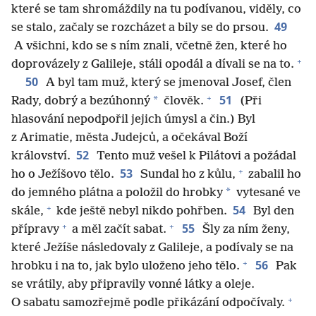
které se tam shromáždily na tu podívanou, viděly, co
49
se stalo, začaly se rozcházet a bily se do prsou.
A všichni, kdo se s ním znali, včetně žen, které ho
+
doprovázely z Galileje, stáli opodál a dívali se na to.
50
A byl tam muž, který se jmenoval Josef, člen
+
51
*
Rady, dobrý a bezúhonný
člověk.
(Při
hlasování nepodpořil jejich úmysl a čin.) Byl
z Arimatie, města Judejců, a očekával Boží
52
království.
Tento muž vešel k Pilátovi a požádal
+
53
ho o Ježíšovo tělo.
Sundal ho z kůlu,
zabalil ho
*
do jemného plátna a položil do hrobky
vytesané ve
+
54
skále,
kde ještě nebyl nikdo pohřben.
Byl den
+
+
55
přípravy
a měl začít sabat.
Šly za ním ženy,
které Ježíše následovaly z Galileje, a podívaly se na
+
56
hrobku i na to, jak bylo uloženo jeho tělo.
Pak
se vrátily, aby připravily vonné látky a oleje.
+
O sabatu samozřejmě podle přikázání odpočívaly.