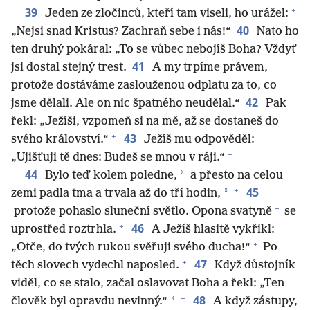
+
39
Jeden ze zločinců, kteří tam viseli, ho urážel:
40
„Nejsi snad Kristus? Zachraň sebe i nás!“
Nato ho
ten druhý pokáral: „To se vůbec nebojíš Boha? Vždyť
41
jsi dostal stejný trest.
A my trpíme právem,
protože dostáváme zaslouženou odplatu za to, co
42
jsme dělali. Ale on nic špatného neudělal.“
Pak
řekl: „Ježíši, vzpomeň si na mě, až se dostaneš do
+
43
svého království.“
Ježíš mu odpověděl:
+
„Ujišťuji tě dnes: Budeš se mnou v ráji.“
44
*
Bylo teď kolem poledne,
a přesto na celou
+
45
*
zemi padla tma a trvala až do tří hodin,
+
protože pohaslo sluneční světlo. Opona svatyně
se
+
46
uprostřed roztrhla.
A Ježíš hlasitě vykřikl:
+
„Otče, do tvých rukou svěřuji svého ducha!“
Po
+
47
těch slovech vydechl naposled.
Když důstojník
viděl, co se stalo, začal oslavovat Boha a řekl: „Ten
+
48
*
člověk byl opravdu nevinný.“
A když zástupy,