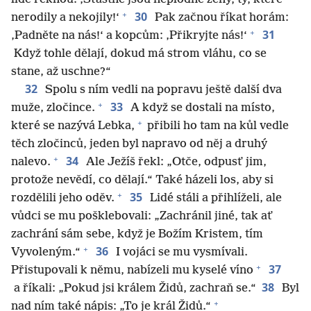
+
30
nerodily a nekojily!‘
Pak začnou říkat horám:
+
31
‚Padněte na nás!‘ a kopcům: ‚Přikryjte nás!‘
Když tohle dělají, dokud má strom vláhu, co se
stane, až uschne?“
32
Spolu s ním vedli na popravu ještě další dva
+
33
muže, zločince.
A když se dostali na místo,
+
které se nazývá Lebka,
přibili ho tam na kůl vedle
těch zločinců, jeden byl napravo od něj a druhý
+
34
nalevo.
Ale Ježíš řekl: „Otče, odpusť jim,
protože nevědí, co dělají.“ Také házeli los, aby si
+
35
rozdělili jeho oděv.
Lidé stáli a přihlíželi, ale
vůdci se mu pošklebovali: „Zachránil jiné, tak ať
zachrání sám sebe, když je Božím Kristem, tím
+
36
Vyvoleným.“
I vojáci se mu vysmívali.
+
37
Přistupovali k němu, nabízeli mu kyselé víno
38
a říkali: „Pokud jsi králem Židů, zachraň se.“
Byl
+
nad ním také nápis: „To je král Židů.“