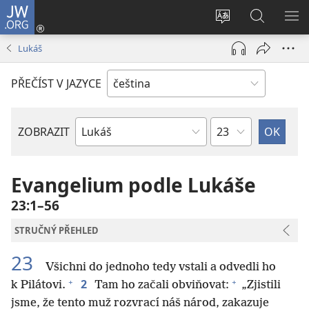
JW.ORG
Přihlásit
se
Změnit
Hledat
ZO
(otevřeno
jazyk
na
NA
Lukáš
nové
stránek
JW.ORG
okno)
PŘEČÍST V JAZYCE
Kapitola
ZOBRAZIT
Biblická
kniha
Evangelium podle Lukáše
23:1–56
STRUČNÝ PŘEHLED
23
Všichni do jednoho tedy vstali a odvedli ho
+
+
2
k Pilátovi.
Tam ho začali obviňovat:
„Zjistili
jsme, že tento muž rozvrací náš národ, zakazuje