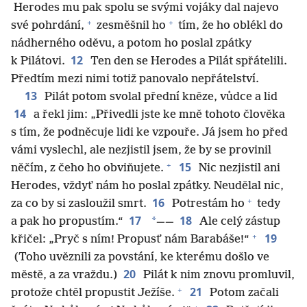
Herodes mu pak spolu se svými vojáky dal najevo
+
+
své pohrdání,
zesměšnil ho
tím, že ho oblékl do
nádherného oděvu, a potom ho poslal zpátky
12
k Pilátovi.
Ten den se Herodes a Pilát spřátelili.
Předtím mezi nimi totiž panovalo nepřátelství.
13
Pilát potom svolal přední kněze, vůdce a lid
14
a řekl jim: „Přivedli jste ke mně tohoto člověka
s tím, že podněcuje lidi ke vzpouře. Já jsem ho před
vámi vyslechl, ale nezjistil jsem, že by se provinil
+
15
něčím, z čeho ho obviňujete.
Nic nezjistil ani
Herodes, vždyť nám ho poslal zpátky. Neudělal nic,
+
16
za co by si zasloužil smrt.
Potrestám ho
tedy
17
18
*
a pak ho propustím.“
——
Ale celý zástup
+
19
křičel: „Pryč s ním! Propusť nám Barabáše!“
(Toho uvěznili za povstání, ke kterému došlo ve
20
městě, a za vraždu.)
Pilát k nim znovu promluvil,
+
21
protože chtěl propustit Ježíše.
Potom začali