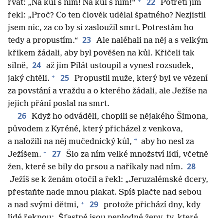
+
22
řvát: „Na kůl s ním! Na kůl s ním!“
Potřetí jim
řekl: „Proč? Co ten člověk udělal špatného? Nezjistil
jsem nic, za co by si zasloužil smrt. Potrestám ho
23
tedy a propustím.“
Ale naléhali na něj a s velkým
křikem žádali, aby byl pověšen na kůl. Křičeli tak
24
silně,
až jim Pilát ustoupil a vynesl rozsudek,
+
25
jaký chtěli.
Propustil muže, který byl ve vězení
za povstání a vraždu a o kterého žádali, ale Ježíše na
jejich přání poslal na smrt.
26
Když ho odváděli, chopili se nějakého Šimona,
původem z Kyréné, který přicházel z venkova,
*
a naložili na něj mučednický kůl,
aby ho nesl za
+
27
Ježíšem.
Šlo za ním velké množství lidí, včetně
28
žen, které se bily do prsou a naříkaly nad ním.
Ježíš se k ženám otočil a řekl: „Jeruzalémské dcery,
přestaňte nade mnou plakat. Spíš plačte nad sebou
+
29
a nad svými dětmi,
protože přichází dny, kdy
lidé řeknou: ‚Šťastné jsou neplodné ženy, ty, které