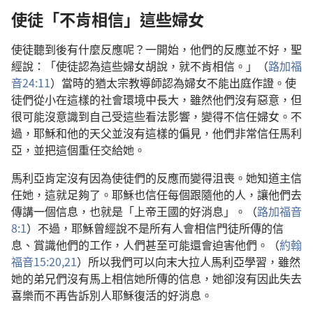
使徒「不肯相信」這些婦女
使徒聽到後有什麼反應呢？一開始，他們的反應並不好，聖
經說：「使徒認為這些婦女胡說，就不肯相信。」（
路加福
音24:11
）當時的猶太宗教導師認為婦女不能出庭作證。使
徒們從小在這樣的社會環境中長大，雖然他們沒有惡意，但
很可能沒意識到自己受這些看法影響，變得不信任婦女。不
過，耶穌和他的天父並沒有這樣的偏見，他們非常信任馬利
亞，並把這個重任交給她。
馬利亞肯定沒有因為使徒們的反應而變得沮喪。她知道主信
任她，這就足夠了。耶穌也信任每個跟隨他的人，讓他們去
傳講一個信息，也就是「上帝王國的好消息」。（
路加福音
8:1
）不過，耶穌曾經說不是所有人會相信門徒所傳的信
息、賞識他們的工作，人們甚至可能還會迫害他們。（
約翰
福音15:20,21
）所以我們可以向末大拉人馬利亞學習，雖然
她的弟兄們沒有馬上相信她所傳的信息，她卻沒有因此失去
喜樂而不再告訴別人耶穌復活的好消息。