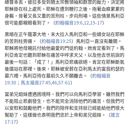
總督本丟·彼拉多受到猶太宗教領袖和群眾的壓力，決定將
耶穌掛在柱上處死。耶穌在遭到鞭打之後，拖著血痕累累的
身軀，背著又長又重的苦刑柱，步向刑場。這些情景馬利亞
很可能都親眼看到了。（
約翰福音19:6,
12,
15-17
）
黑暗在正午籠罩大地，末大拉人馬利亞和一些婦女站在耶穌
的苦刑柱旁邊。（
約翰福音19:25
）馬利亞一直沒有離開。
耶穌將他母親託付給他最愛的門徒約翰，她肯定看到了。馬
利亞肯定也聽到耶穌在痛苦中呼求天父，以及他去世前說的
最後一句話：「成了！」馬利亞悲痛欲絕，肯定在耶穌斷氣
後還站在那裡。後來，耶穌被安葬在亞利馬太的富翁約瑟的
墓穴裡，馬利亞待在墓前久久不願離去。（
約翰福音
19:30；
馬太福音27:45,46,
57-61
）
當弟兄姐妹遭遇困境時，我們可以向馬利亞學習。雖然我們
不能阻止悲劇發生，也不能完全消除他們的痛苦，但我們可
以安慰和鼓勵他們。我們的陪伴和支持就已經能給他們很大
幫助了，這樣做也表明我們忠於上帝和弟兄姐妹。（
箴言
17:17
）