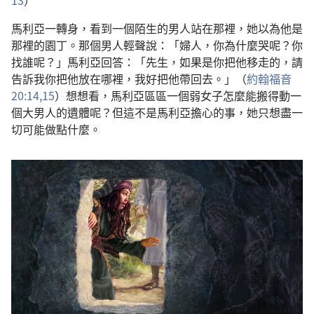
13
）
馬利亞一轉身，看到一個陌生的男人站在那裡，她以為他是
那裡的園丁。那個男人輕聲說：「婦人，你為什麼哭呢？你
找誰呢？」馬利亞回答：「先生，如果是你把他移走的，請
告訴我你把他放在哪裡，我好把他帶回去。」（
約翰福音
20:14,15
）想想看，馬利亞區區一個弱女子怎麼能搬得動一
個大男人的遺體呢？但這不是馬利亞擔心的事，她只想盡一
切可能做點什麼。