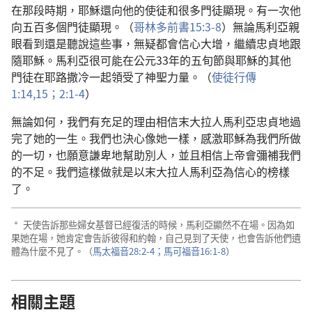
在那段時期，耶穌還向他的使徒和很多門徒顯現。有一次他
向五百多個門徒顯現。（
哥林多前書15:3-8
）無論馬利亞親
眼看到還是聽說這些事，無疑都會信心大增，繼續忠貞地跟
隨耶穌。馬利亞很可能在公元33年的五旬節與耶穌的其他
門徒在耶路撒冷一起領受了神聖力量。（
使徒行傳
1:14,15；
2:1-4
）
無論如何，我們有充足的理由相信末大拉人馬利亞忠貞地過
完了她的一生。我們也決心像她一樣，感激耶穌為我們所做
的一切，也願意謙卑地幫助別人，並且相信上帝會彌補我們
的不足。我們這樣做就是以末大拉人馬利亞為信心的榜樣
了。
天使告訴那些婦女基督已經復活的時候，馬利亞顯然不在場。因為如
a
果她在場，她肯定會告訴彼得和約翰，自己見到了天使，也會告訴他們遺
體為什麼不見了。（
馬太福音28:2-4；
馬可福音16:1-8
）
相關主題