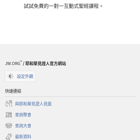
試試免費的一對一互動式聖經課程。
®
JW.ORG
/ 耶和華見證人官方網站
設定外觀
快速連結
與耶和華見證人見面
查詢聚會
（開
啟
查詢大會
（開
新
啟
視
最新資料