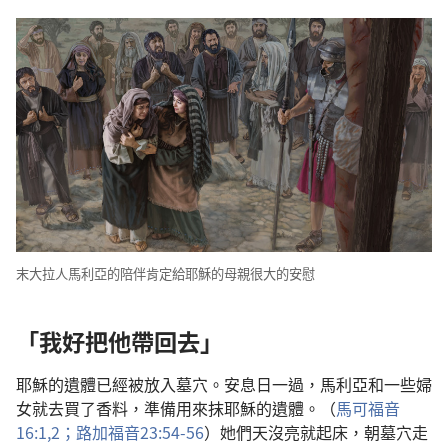
末大拉人馬利亞的陪伴肯定給耶穌的母親很大的安慰
「我好把他帶回去」
耶穌的遺體已經被放入墓穴。安息日一過，馬利亞和一些婦
女就去買了香料，準備用來抹耶穌的遺體。（
馬可福音
16:1,2；
路加福音23:54-56
）她們天沒亮就起床，朝墓穴走