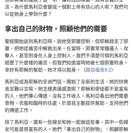
活。為什麼馬利亞會變成一個對上帝有信心的人呢？我們可
以從她身上學到什麼？
拿出自己的財物，照顧他們的需要
聖經開始談到馬利亞時，說她受邪靈控制，但耶穌趕走了邪
靈，把她從痛苦中解救出來。在當時，邪靈常常騷擾人、攻
擊人，甚至附身在人身上控制人。我們不清楚可憐的馬利亞
經歷了什麼樣的痛苦，但我們知道當時她被七個邪靈附身。
幸好有耶穌的幫助，她才得以脫身。（
路加福音8:2
）
馬利亞成為耶穌的忠貞門徒。開始了全新的生活，她的快樂
肯定難以言喻。她怎樣表達感激呢？耶穌和使徒都不是富有
的人，他們專心傳道，沒有工作收入。馬利亞看出他們需要
食物、衣服和臨時的住處，於是就主動提供幫助，支持他們
的傳道工作。
除了馬利亞，還有一些婦女和她一起做這些事，其中一些婦
女可能是很富有的人。她們「拿出自己的財物」，照顧耶穌