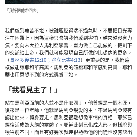
「我好把他帶回去」
我們感到痛苦不堪，被難題壓得喘不過氣時，不要把目光專
注在困難上，因為這樣只會讓我們感到害怕，越來越沒有力
氣。要向末大拉人馬利亞學習，盡力做自己能做的，把剩下
的交託給上帝，我們就可能發現自己所做的比想像的更多。
（
哥林多後書12:10；
腓立比書4:13
）更重要的是，我們這
樣做能讓耶和華高興。馬利亞的確讓耶和華感到高興，耶和
華也用意想不到的方式獎賞了她。
「我看見主了！」
站在馬利亞面前的人並不是什麼園丁，他曾經是一個木匠，
後來是一位老師，他就是馬利亞親愛的主。不過馬利亞沒有
認出他來，轉身要走。馬利亞很難想像事情的真相：耶穌已
經復活成為大能的靈體了。耶穌此刻已化成人形，但樣貌與
犧牲前不同，而且有好幾次就連很熟悉他的門徒也沒有認出