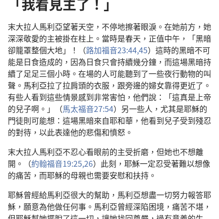
「我看見主了！」
末大拉人馬利亞望著天空，不停地擦著眼淚。在她前方，她
深深敬愛的主被掛在柱上。當時是春天，正值中午，「黑暗
卻籠罩整個大地」！（
路加福音23:44,45
）這時的黑暗不可
能是日食造成的，因為日食只會持續幾分鐘，而這場黑暗持
續了足足三個小時。在場的人可能聽到了一些夜行動物的叫
聲。馬利亞拉了拉肩頭的衣服，跟旁邊的婦女靠得更近了。
有些人看到這些情景感到非常害怕，他們說：「這真是上帝
的兒子啊。」（
馬太福音27:54
）另一些人，尤其是耶穌的
門徒則可能想：這場黑暗來自耶和華，他看到兒子受到殘忍
的對待，以此表達他的悲傷和憤怒。
末大拉人馬利亞不忍心看眼前的主受折磨，但她也不想離
開。（
約翰福音19:25,26
）此刻，耶穌一定忍受著難以想像
的痛苦，而耶穌的母親也需要安慰和扶持。
耶穌曾經給馬利亞很大的幫助，馬利亞想盡一切努力報答耶
穌，願意為他做任何事。馬利亞曾經深陷困境，痛苦不堪，
但耶穌幫她擺脫了這一切，讓她找回尊嚴，過有意義的生