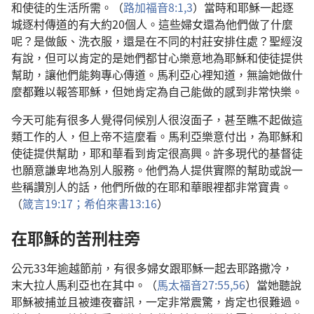
和使徒的生活所需。（
路加福音8:1,
3
）當時和耶穌一起逐
城逐村傳道的有大約20個人。這些婦女還為他們做了什麼
呢？是做飯、洗衣服，還是在不同的村莊安排住處？聖經沒
有說，但可以肯定的是她們都甘心樂意地為耶穌和使徒提供
幫助，讓他們能夠專心傳道。馬利亞心裡知道，無論她做什
麼都難以報答耶穌，但她肯定為自己能做的感到非常快樂。
今天可能有很多人覺得伺候別人很沒面子，甚至瞧不起做這
類工作的人，但上帝不這麼看。馬利亞樂意付出，為耶穌和
使徒提供幫助，耶和華看到肯定很高興。許多現代的基督徒
也願意謙卑地為別人服務。他們為人提供實際的幫助或說一
些稱讚別人的話，他們所做的在耶和華眼裡都非常寶貴。
（
箴言19:17；
希伯來書13:16
）
在耶穌的苦刑柱旁
公元33年逾越節前，有很多婦女跟耶穌一起去耶路撒冷，
末大拉人馬利亞也在其中。（
馬太福音27:55,56
）當她聽說
耶穌被捕並且被連夜審訊，一定非常震驚，肯定也很難過。