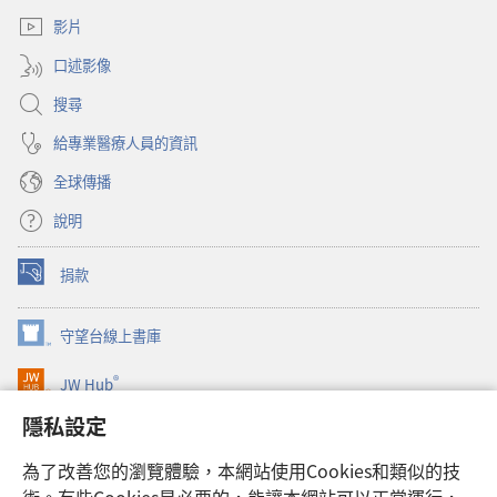
新
窗）
視
影片
窗）
口述影像
搜尋
給專業醫療人員的資訊
全球傳播
說明
捐款
（開
啟
新
守望台線上書庫
（開
視
啟
窗）
®
JW Hub
新
（開
視
啟
隱私設定
窗）
JW Library®
新
視
為了改善您的瀏覽體驗，本網站使用Cookies和類似的技
窗）
Watchtower Library