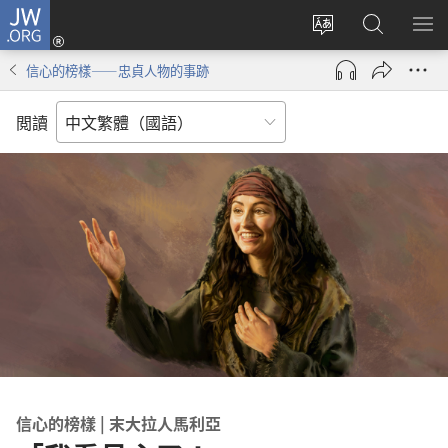
JW.ORG
登
入
更
搜
顯
（開
改
尋
示
信心的榜樣——忠貞人物的事跡
啟
網
JW.ORG
選
新
站
單
閲讀
視
語
窗）
言
信心的榜樣 | 末大拉人馬利亞