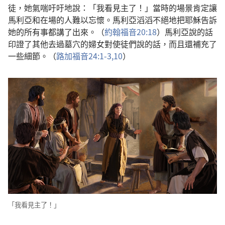
徒，她氣喘吁吁地說：「我看見主了！」當時的場景肯定讓
馬利亞和在場的人難以忘懷。馬利亞滔滔不絕地把耶穌告訴
她的所有事都講了出來。（
約翰福音20:18
）馬利亞說的話
印證了其他去過墓穴的婦女對使徒們說的話，而且還補充了
一些細節。（
路加福音24:1-3,
10
）
「我看見主了！」