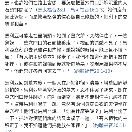
去。也許她們在路上會想：要怎麼把墓穴門口那塊沉重的大
石頭挪開呢？（
馬太福音28:1；
馬可福音16:1-3
）她們沒有
因此退縮，而是懷著堅強的信心做自己能做的，把剩下的交
給耶和華。
馬利亞可能走在最前頭。她到了墓穴前，突然停住了，一臉
驚訝——墓穴門口的石頭被移走了，裡面的遺體不見了！馬
利亞立刻跑去見彼得和約翰。她說話的時候可能上氣不接下
氣：「有人把主從墓穴裡移走了，我們不知道他們把主放在
哪裡。」彼得和約翰聽到後就衝向墳墓，發現屍體果然不見
了，他們只好各自回家去了。
（
約翰福音20:1-10
）
a
馬利亞回到墓穴後，一個人在那裡徘徊。清晨，墳墓四周靜
悄悄的，馬利亞望著空蕩蕩的墓穴，忍不住哭了起來。她在
墓穴門口停住腳步，向裡面張望，還是不能相信主已經不在
了。這時馬利亞嚇了一跳，竟然有兩個身穿白衣的天使坐在
墓穴裡！他們對馬利亞說：「你為什麼哭呢？」馬利亞愣了
一下，把她對使徒們說的話又重複了一遍：「有人把我的主
移走了，我不知道他們把他放在哪裡。」（
約翰福音20:11-