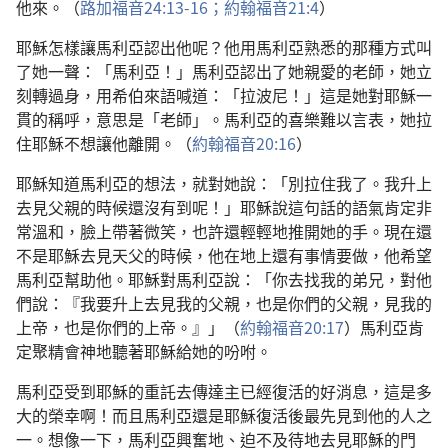
他來。（
路加福音24:13-16；
約翰福音21:4
）
耶穌怎樣讓馬利亞認出他呢？他用馬利亞熟悉的那種方式叫
了她一聲：「馬利亞！」馬利亞認出了她親愛的老師，她立
刻轉過身，用希伯來語喊道：「拉波尼！」這是她對耶穌一
貫的稱呼，意思是「老師」。馬利亞的喜樂難以言表，她拉
住耶穌不想讓他離開。（
約翰福音20:16
）
耶穌知道馬利亞的想法，就對她說：「別拉住我了。我升上
去見父親的時候還沒有到呢！」耶穌說這句話的語氣肯定非
常溫和，臉上帶著微笑，也許還輕輕地推開她的手。現在還
不是耶穌去見天父的時候，他在地上還有事情要做，他希望
馬利亞幫助他。耶穌對馬利亞說：「你去找我的弟兄，對他
們說：『我要升上去見我的父親，也是你們的父親，見我的
上帝，也是你們的上帝。』」（
約翰福音20:17
）馬利亞肯
定聚精會神地聽著耶穌給她的吩咐。
馬利亞受到耶穌的重託去傳達主已經復活的好消息，這是多
大的榮幸啊！而且馬利亞還是耶穌復活後最先見到他的人之
一。想像一下，馬利亞興奮地、迫不及待地去見耶穌的門