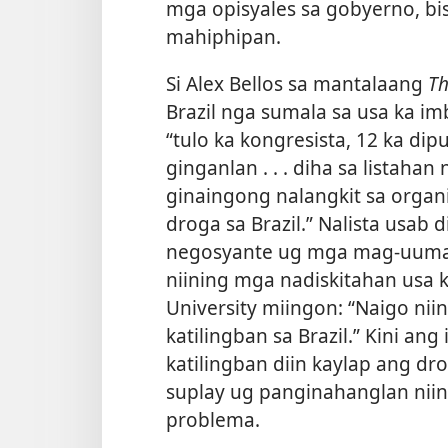
mga opisyales sa gobyerno, b
mahiphipan.
Si Alex Bellos sa mantalaang
Th
Brazil nga sumala sa usa ka i
“tulo ka kongresista, 12 ka di
ginganlan . . . diha sa listaha
ginaingong nalangkit sa orga
droga sa Brazil.” Nalista usab
negosyante ug mga mag-uuma s
niining mga nadiskitahan usa ka
University miingon: “Naigo ni
katilingban sa Brazil.” Kini a
katilingban diin kaylap ang d
suplay ug panginahanglan nii
problema.