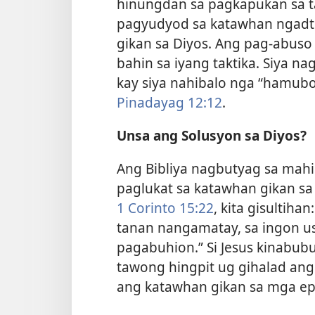
hinungdan sa pagkapukan sa t
pagyudyod sa katawhan ngadto
gikan sa Diyos. Ang pag-abus
bahin sa iyang taktika. Siya 
kay siya nahibalo nga “hamub
Pinadayag 12:12
.
Unsa ang Solusyon sa Diyos?
Ang Bibliya nagbutyag sa mah
paglukat sa katawhan gikan sa
1 Corinto 15:​22
, kita gisultih
tanan nangamatay, sa ingon us
pagabuhion.” Si Jesus kinabub
tawong hingpit ug gihalad ang
ang katawhan gikan sa mga ep