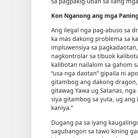
sa pagpakig-uban sa ilang mga
Kon Nganong ang mga Paning
Ang ilegal nga pag-abuso sa d
ka mas dakong problema sa kal
impluwensiya sa pagkadaotan,
nagkontrolar sa tibuok kalibot
kalibotan nailalom sa gahom sa
“usa nga daotan” gipaila ni apo
gitambog ang dakong dragon, a
gitawag Yawa ug Satanas, nga 
siya gitambog sa yuta, ug an
kaniya.”
Dugang pa sa iyang kaugalin
sagubangon sa tawo kining ga