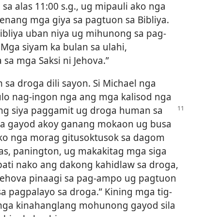
a alas 11:00 s.g., ug mipauli ako nga
enang mga giya sa pagtuon sa Bibliya.
ibliya uban niya ug mihunong sa pag-
Mga siyam ka bulan sa ulahi,
sa mga Saksi ni Jehova.”
sa droga dili sayon. Si Michael nga
ulo nag-ingon nga ang mga kalisod nga
g siya paggamit ug droga human sa
ala gayod akoy ganang mokaon ug busa
ko nga morag gitusoktusok sa dagom
as, panington, ug makakitag mga siga
bati nako ang dakong kahidlaw sa droga,
Jehova pinaagi sa pag-ampo ug pagtuon
a pagpalayo sa droga.” Kining mga tig-
nga kinahanglang mohunong gayod sila