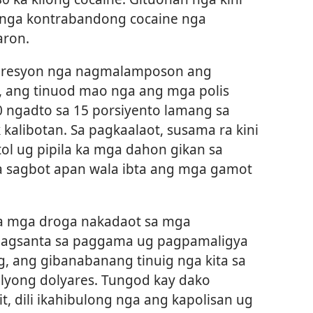
 nga kontrabandong cocaine nga
aron.
mpresyon nga nagmalamposon ang
, ang tinuod mao nga ang mga polis
 ngadto sa 15 porsiyento lamang sa
 kalibotan. Sa pagkaalaot, susama ra kini
ol ug pipila ka mga dahon gikan sa
sagbot apan wala ibta ang mga gamot
sa mga droga nakadaot sa mga
pagsanta sa paggama ug pagpamaligya
g, ang gibanabanang tinuig nga kita sa
ilyong dolyares. Tungod kay dako
, dili ikahibulong nga ang kapolisan ug