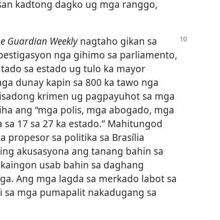
isan kadtong dagko ug mga ranggo,
e Guardian
Weekly
nagtaho gikan sa
mbestigasyon nga gihimo sa parliamento,
putado sa estado ug tulo ka mayor
n nga dunay kapin sa 800 ka tawo nga
nisadong krimen ug pagpayuhot sa mga
 diha ang “mga polis, mga abogado, mga
a 17 sa 27 ka estado.” Mahitungod
 propesor sa politika sa Brasília
ining akusasyona ang tanang bahin sa
ng ikaingon usab bahin sa daghang
roga. Ang mga lagda sa merkado labot sa
ni sa mga pumapalit nakadugang sa