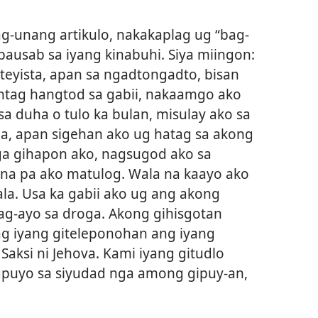
ag-unang artikulo, nakakaplag ug “bag-
usab sa iyang kinabuhi. Siya miingon:
eyista, apan sa ngadtongadto, bisan
ntag hangtod sa gabii, nakaamgo ako
a duha o tulo ka bulan, misulay ako sa
, apan sigehan ako ug hatag sa akong
ga gihapon ako, nagsugod ako sa
 una pa ako matulog. Wala na kaayo ako
a. Usa ka gabii ako ug ang akong
g-ayo sa droga. Akong gihisgotan
ag iyang giteleponohan ang iyang
Saksi ni Jehova. Kami iyang gitudlo
gpuyo sa siyudad nga among gipuy-an,