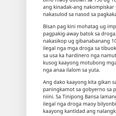
ang kinadak-ang nakompiskar
nakasulod sa nasod sa pagkak
Bisan pag kini mohatag ug i
pagpakig-away batok sa droga
nakasikop ug gibanabanang 10
ilegal nga mga droga sa tibuok
sa usa ka hardinero nga namut
kusog kaayong motubong mga 
nga anaa ilalom sa yuta.
Ang dako kaayong kita gikan 
paningkamot sa gobyerno sa 
niini. Sa Tinipong Bansa laman
ilegal nga droga maoy bilyonb
kaayong kantidad ang nalangkit