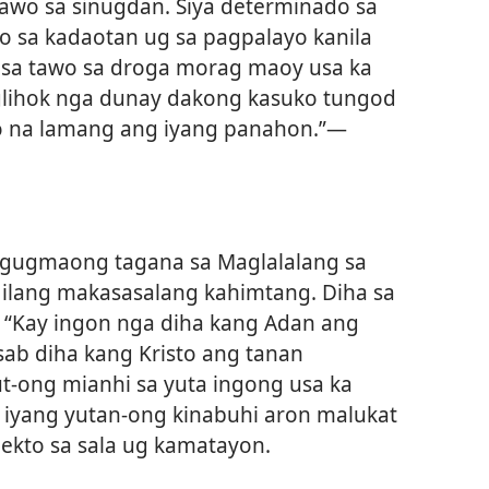
awo sa sinugdan. Siya determinado sa
 sa kadaotan ug sa pagpalayo kanila
o sa tawo sa droga morag maoy usa ka
naglihok nga dunay dakong kasuko tungod
o na lamang ang iyang panahon.”​—
igugmaong tagana sa Maglalalang sa
 ilang makasasalang kahimtang. Diha sa
an: “Kay ingon nga diha kang Adan ang
ab diha kang Kristo ang tanan
ut-ong mianhi sa yuta ingong usa ka
 iyang yutan-ong kinabuhi aron malukat
ekto sa sala ug kamatayon.