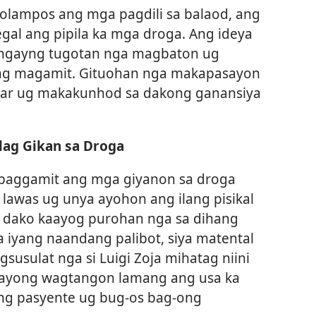
lampos ang mga pagdili sa balaod, ang
al ang pipila ka mga droga. Ang ideya
angayng tugotan nga magbaton ug
ng magamit. Gituohan nga makapasayon
olar ug makakunhod sa dakong ganansiya
ag Gikan sa Droga
aggamit ang mga giyanon sa droga
 lawas ug unya ayohon ang ilang pisikal
, dako kaayog purohan nga sa dihang
 iyang naandang palibot, siya matental
usulat nga si Luigi Zoja mihatag niini
aayong wagtangon lamang ang usa ka
ang pasyente ug bug-os bag-ong