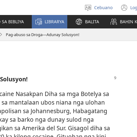
Cebuano
Log
Pagpilig
(m
pinulongan
o
 SA BIBLIYA
LIBRARYA
BALITA
BAHIN 
u
ba
Pag-abuso sa Droga—Adunay Solusyon!
o
wi
Solusyon!
ine Nasakpan Diha sa mga Botelya sa
lo sa mantalaan ubos niana nga ulohan
apolisan sa Johannesburg, Habagatang
akay sa barko nga dunay sulod nga
ikan sa Amerika del Sur. Gisagol diha sa
 ka kilong cocaine. Gituohan nga kini