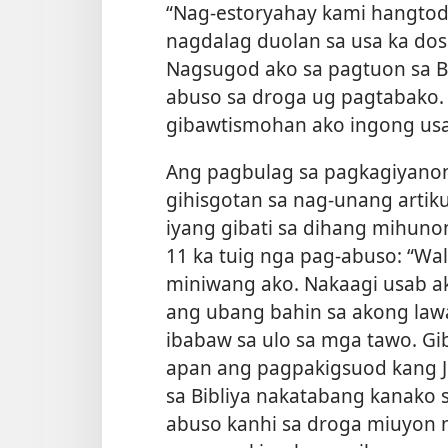
“Nag-estoryahay kami hangtod s
nagdalag duolan sa usa ka dos
Nagsugod ako sa pagtuon sa B
abuso sa droga ug pagtabako. 
gibawtismohan ako ingong usa 
Ang pagbulag sa pagkagiyanon 
gihisgotan sa nag-unang artik
iyang gibati sa
dihang mihunon
11 ka tuig nga pag-abuso: “W
miniwang ako. Nakaagi usab a
ang ubang bahin sa akong law
ibabaw sa ulo sa mga tawo. Gi
apan ang pagpakigsuod kang 
sa Bibliya nakatabang kanako s
abuso kanhi sa droga miuyon 