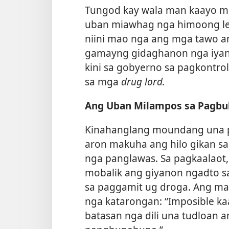
Tungod kay wala man kaayo mo
uban miawhag nga himoong leg
niini mao nga ang mga tawo 
gamayng gidaghanon nga iya
kini sa gobyerno sa pagkontr
sa mga
drug lord.
Ang Uban Milampos sa Pagbul
Kinahanglang moundang una p
aron makuha ang hilo gikan sa
nga panglawas. Sa pagkaalaot
mobalik ang giyanon ngadto sa
sa paggamit ug droga. Ang mags
nga katarongan: “Imposible k
batasan nga dili una tudloan 