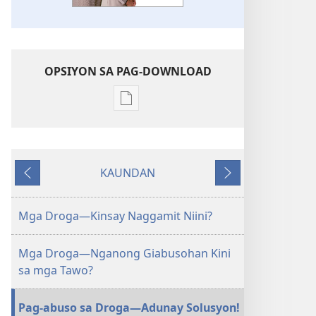
OPSIYON SA PAG-DOWNLOAD
Opsiyon
sa
pag-
download
KAUNDAN
sa
Miagi
Sunod
publikasyon
MAGASIN
Mga Droga—Kinsay Naggamit Niini?
Hulyo 8,
2001
Mga Droga—Nganong Giabusohan Kini
sa mga Tawo?
Pag-abuso sa Droga—Adunay Solusyon!