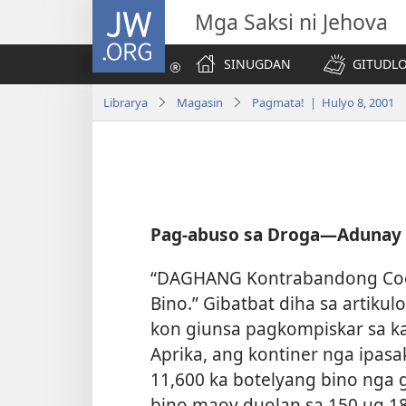
JW.ORG
Mga Saksi ni Jehova
SINUGDAN
GITUDLO
Librarya
Magasin
Pagmata! | Hulyo 8, 2001
Pag-abuso sa Droga—Adunay 
“DAGHANG Kontrabandong Coca
Bino.” Gibatbat diha sa artiku
kon giunsa pagkompiskar sa k
Aprika, ang kontiner nga ipas
11,600 ka botelyang bino nga g
bino maoy duolan sa 150 ug 180