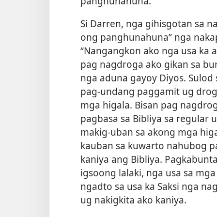
panghunahuna.”
Si Darren, nga gihisgotan sa n
ong panghunahuna” nga nakapa
“Nangangkon ako nga usa ka at
pag nagdroga ako gikan sa bu
nga aduna gayoy Diyos. Sulod s
pag-undang paggamit ug droga
mga higala. Bisan pag nagdro
pagbasa sa Bibliya sa regular
makig-uban sa akong mga higal
kauban sa kuwarto nahubog pa
kaniya ang Bibliya. Pagkabunt
igsoong lalaki, nga usa sa mga 
ngadto sa usa ka Saksi nga na
ug nakigkita ako kaniya.