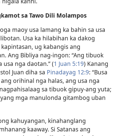
 higala kanhi.
kamot sa Tawo Dili Molampos
roga maoy usa lamang ka bahin sa usa
ibotan. Usa ka hilabihan ka dakog
 kapintasan, ug kabangis ang
an. Ang Bibliya nag-ingon: “Ang tibuok
 usa nga daotan.” (
1 Juan 5:19
) Kanang
stol Juan diha sa
Pinadayag 12:9
: “Busa
ng orihinal nga halas, ang usa nga
nagpahisalaag sa tibuok gipuy-ang yuta;
g iyang mga manulonda gitambog uban
gong kahuyangan, kinahanglang
mhanang kaaway. Si Satanas ang