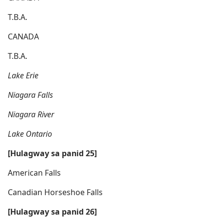
T.B.A.
CANADA
T.B.A.
Lake Erie
Niagara Falls
Niagara River
Lake Ontario
[Hulagway sa panid 25]
American Falls
Canadian Horseshoe Falls
[Hulagway sa panid 26]