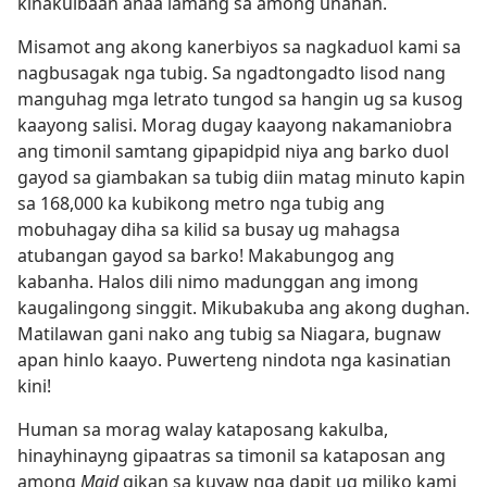
kinakulbaan anaa lamang sa among unahan.
Misamot ang akong kanerbiyos sa nagkaduol kami sa
nagbusagak nga tubig. Sa ngadtongadto lisod nang
manguhag mga letrato tungod sa hangin ug sa kusog
kaayong salisi. Morag dugay kaayong nakamaniobra
ang timonil samtang gipapidpid niya ang barko duol
gayod sa giambakan sa tubig diin matag minuto kapin
sa 168,000 ka kubikong metro nga tubig ang
mobuhagay diha sa kilid sa busay ug mahagsa
atubangan gayod sa barko! Makabungog ang
kabanha. Halos dili nimo madunggan ang imong
kaugalingong singgit. Mikubakuba ang akong dughan.
Matilawan gani nako ang tubig sa Niagara, bugnaw
apan hinlo kaayo. Puwerteng nindota nga kasinatian
kini!
Human sa morag walay kataposang kakulba,
hinayhinayng gipaatras sa timonil sa kataposan ang
among
Maid
gikan sa kuyaw nga dapit ug miliko kami