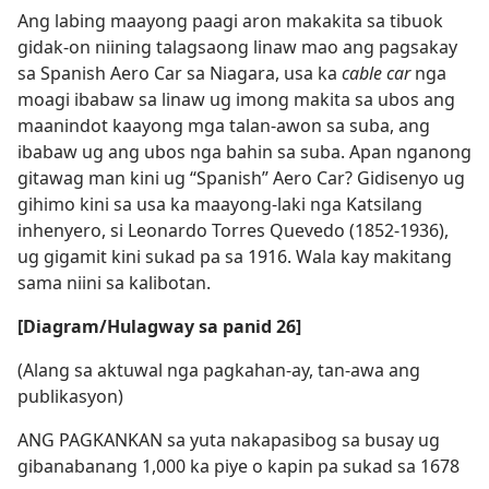
Ang labing maayong paagi aron makakita sa tibuok
gidak-on niining talagsaong linaw mao ang pagsakay
sa Spanish Aero Car sa Niagara, usa ka
cable car
nga
moagi ibabaw sa linaw ug imong makita sa ubos ang
maanindot kaayong mga talan-awon sa suba, ang
ibabaw ug ang ubos nga bahin sa suba. Apan nganong
gitawag man kini ug “Spanish” Aero Car? Gidisenyo ug
gihimo kini sa usa ka maayong-laki nga Katsilang
inhenyero, si Leonardo Torres Quevedo (1852-​1936),
ug gigamit kini sukad pa sa 1916. Wala kay makitang
sama niini sa kalibotan.
[Diagram/Hulagway sa panid 26]
(Alang sa aktuwal nga pagkahan-ay, tan-awa ang
publikasyon)
ANG PAGKANKAN sa yuta nakapasibog sa busay ug
gibanabanang 1,000 ka piye o kapin pa sukad sa 1678