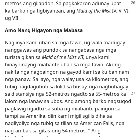
metros ang gilapdon. Sa pagkakaron adunay upat
ka barko nga tigbiyahean, ang
Maid of the Mist
IV, V, VI,
ug VII.
Amo Nang Higayon nga Mabasa
Naglinya kami uban sa mga tawo, ug wala madugay
nanggawas ang pundok sa nangabasa nga mga
turista gikan sa
Maid of the Mist VII,
unya kami
hinayhinayng miabante uban sa mga tawo. Akong
nakita nga nagpaingon na gayod kami sa kulbahinam
nga panaw. Sa layo, nga walay usa ka kilometros, ang
tubig nagdaguhob sa kilid sa busay, nga nagbuhagay
sa distansiya nga 52-metros ngadto sa 55-metros
ka
lalom nga lanaw sa ubos. Ang among barko nagsugod
paglawig ngadto sa suba ug miabante paingon sa
tampi sa Amerika, diin kami migilisgilis diha sa
nagliyoliyo nga tubig sa tiilan sa American Falls, nga
nag-ambak sa gitas-ong 54 metros.
Ang
*