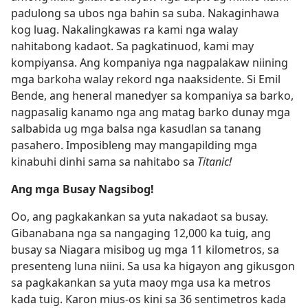
padulong sa ubos nga bahin sa suba. Nakaginhawa
kog luag. Nakalingkawas ra kami nga walay
nahitabong kadaot. Sa pagkatinuod, kami may
kompiyansa. Ang kompaniya nga nagpalakaw niining
mga barkoha walay rekord nga naaksidente. Si Emil
Bende, ang heneral manedyer sa kompaniya sa barko,
nagpasalig kanamo nga ang matag barko dunay mga
salbabida ug mga balsa nga kasudlan sa tanang
pasahero. Imposibleng may mangapilding mga
kinabuhi dinhi sama sa nahitabo sa
Titanic!
Ang mga Busay Nagsibog!
Oo, ang pagkakankan sa yuta nakadaot sa busay.
Gibanabana nga sa nangaging 12,000 ka tuig, ang
busay sa Niagara misibog ug mga 11 kilometros, sa
presenteng luna niini. Sa usa ka higayon ang gikusgon
sa pagkakankan sa yuta maoy mga usa ka metros
kada tuig. Karon mius-os kini sa 36 sentimetros kada