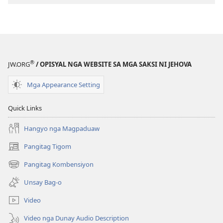
MAGASIN
Hulyo 8,
2001
®
JW.ORG
/ OPISYAL NGA WEBSITE SA MGA SAKSI NI JEHOVA
Mga Appearance Setting
Quick Links
Hangyo nga Magpaduaw
Pangitag Tigom
(mo-
open
Pangitag Kombensiyon
(mo-
ug
open
bag-
Unsay Bag-o
ug
ong
bag-
window)
Video
ong
window)
Video nga Dunay Audio Description