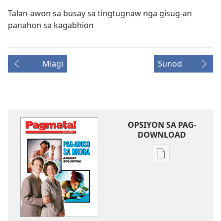
Talan-awon sa busay sa tingtugnaw nga gisug-an
panahon sa kagabhion
Miagi
Sunod
OPSIYON SA PAG-
DOWNLOAD
Opsiyon
sa
pag-
download
sa
publikasyon