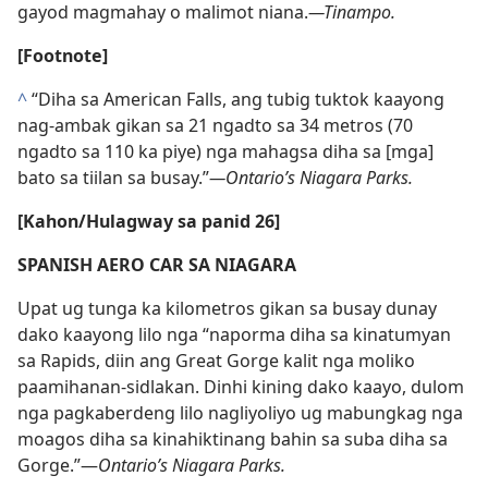
gayod magmahay o malimot niana.​
—Tinampo.
[Footnote]
^
“Diha sa American Falls, ang tubig tuktok kaayong
nag-ambak gikan sa 21 ngadto sa 34 metros (70
ngadto sa 110 ka piye) nga mahagsa diha sa [mga]
bato sa tiilan sa busay.”​
—Ontario’s Niagara Parks.
[Kahon/Hulagway sa panid 26]
SPANISH AERO CAR SA NIAGARA
Upat ug tunga ka kilometros gikan sa busay dunay
dako kaayong lilo nga “naporma diha sa kinatumyan
sa Rapids, diin ang Great Gorge kalit nga moliko
paamihanan-sidlakan. Dinhi kining dako kaayo, dulom
nga pagkaberdeng lilo nagliyoliyo ug mabungkag nga
moagos diha sa kinahiktinang bahin sa suba diha sa
Gorge.”​—
Ontario’s Niagara Parks.