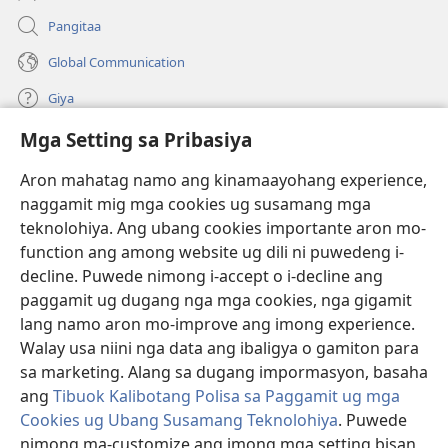
Pangitaa
Global Communication
Giya
Mga Setting sa Pribasiya
Donasyon
(mo-
open
Aron mahatag namo ang kinamaayohang experience,
ug
naggamit mig mga cookies ug susamang mga
Watchtower ONLINE NGA LIBRARYA
(mo-
bag-
teknolohiya. Ang ubang cookies importante aron mo-
open
ong
®
JW Hub
function ang among website ug dili ni puwedeng i-
ug
window)
(mo-
bag-
decline. Puwede nimong i-accept o i-decline ang
open
ong
®
JW Library
ug
paggamit ug dugang nga mga cookies, nga gigamit
window)
bag-
lang namo aron mo-improve ang imong experience.
ong
Watchtower Library
Walay usa niini nga data ang ibaligya o gamiton para
window)
sa marketing. Alang sa dugang impormasyon, basaha
ang
Tibuok Kalibotang Polisa sa Paggamit ug mga
Cookies ug Ubang Susamang Teknolohiya
. Puwede
Copyright
© 2026 Watch Tower Bible and Tract Society of Pennsylvania.
nimong ma-customize ang imong mga setting bisan