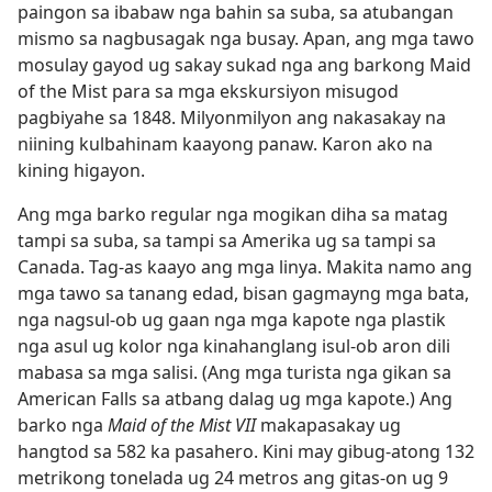
paingon sa ibabaw nga bahin sa suba, sa atubangan
mismo sa nagbusagak nga busay. Apan, ang mga tawo
mosulay gayod ug sakay sukad nga ang barkong Maid
of the Mist para sa mga ekskursiyon misugod
pagbiyahe sa 1848. Milyonmilyon ang nakasakay na
niining kulbahinam kaayong panaw. Karon ako na
kining higayon.
Ang mga barko regular nga mogikan diha sa matag
tampi sa suba, sa tampi sa Amerika ug sa tampi sa
Canada. Tag-as kaayo ang mga linya. Makita namo ang
mga tawo sa tanang edad, bisan gagmayng mga bata,
nga nagsul-ob ug gaan nga mga kapote nga plastik
nga asul ug kolor nga kinahanglang isul-ob aron dili
mabasa sa mga salisi. (Ang mga turista nga gikan sa
American Falls sa atbang dalag ug mga kapote.) Ang
barko nga
Maid of the Mist VII
makapasakay ug
hangtod sa 582 ka pasahero. Kini may gibug-atong 132
metrikong tonelada ug 24 metros ang gitas-on ug 9