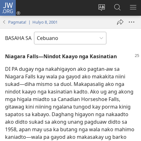
JW.ORG
Log
In
Ilisi
Pangitaa
IPA
(mo-
ang
sa
AN
Pagmata! | Hulyo 8, 2001
open
pinulongan
JW.ORG
ME
ug
sa
BASAHA SA
bag-
site
ong
Niagara Falls—Nindot Kaayo nga Kasinatian
window)
DI PA dugay nga nakahigayon ako pagtan-aw sa
Niagara Falls kay wala pa gayod ako makakita niini
sukad​—diha mismo sa duol. Makapasalig ako nga
nindot kaayo nga kasinatian kadto. Ako ug ang akong
mga higala miadto sa Canadian Horseshoe Falls,
gitawag kini niining ngalana tungod kay porma kinig
sapatos sa kabayo. Daghang higayon nga nakaadto
ako didto sukad sa akong unang pagduaw didto sa
1958, apan may usa ka butang nga wala nako mahimo
kaniadto​—wala pa gayod ako makasakay ug barko