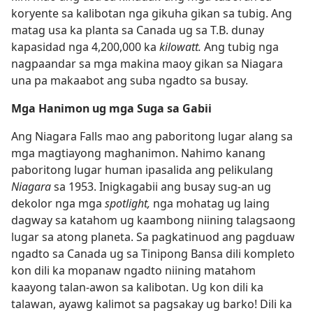
koryente sa kalibotan nga gikuha gikan sa tubig. Ang
matag usa ka planta sa Canada ug sa T.B. dunay
kapasidad nga 4,200,000 ka
kilowatt.
Ang tubig nga
nagpaandar sa mga makina maoy gikan sa Niagara
una pa makaabot ang suba ngadto sa busay.
Mga Hanimon ug mga Suga sa Gabii
Ang Niagara Falls mao ang paboritong lugar alang sa
mga magtiayong maghanimon. Nahimo kanang
paboritong lugar human ipasalida ang pelikulang
Niagara
sa 1953. Inigkagabii ang busay sug-an ug
dekolor nga mga
spotlight,
nga mohatag ug laing
dagway sa katahom ug kaambong niining talagsaong
lugar sa atong planeta. Sa pagkatinuod ang pagduaw
ngadto sa Canada ug sa Tinipong Bansa dili kompleto
kon dili ka mopanaw ngadto niining matahom
kaayong talan-awon sa kalibotan. Ug kon dili ka
talawan, ayawg kalimot sa pagsakay ug barko! Dili ka