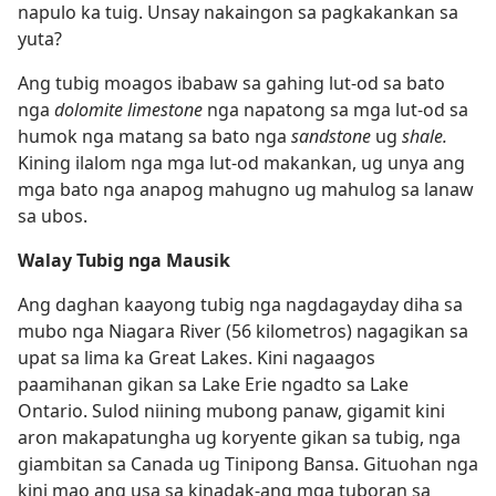
napulo ka tuig. Unsay nakaingon sa pagkakankan sa
yuta?
Ang tubig moagos ibabaw sa gahing lut-od sa bato
nga
dolomite limestone
nga napatong sa mga lut-od sa
humok nga matang sa bato nga
sandstone
ug
shale.
Kining ilalom nga mga lut-od makankan, ug unya ang
mga bato nga anapog mahugno ug mahulog sa lanaw
sa ubos.
Walay Tubig nga Mausik
Ang daghan kaayong tubig nga nagdagayday diha sa
mubo nga Niagara River (56 kilometros) nagagikan sa
upat sa lima ka Great Lakes. Kini nagaagos
paamihanan gikan sa Lake Erie ngadto sa Lake
Ontario. Sulod niining mubong panaw, gigamit kini
aron makapatungha ug koryente gikan sa tubig, nga
giambitan sa Canada ug Tinipong Bansa. Gituohan nga
kini mao ang usa sa kinadak-ang mga tuboran sa