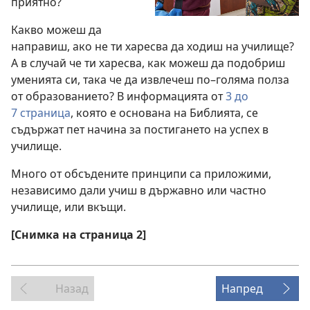
приятно?
Какво можеш да
направиш, ако не ти харесва да ходиш на училище?
А в случай че ти харесва, как можеш да подобриш
уменията си, така че да извлечеш по–голяма полза
от образованието? В информацията от
3 до
7 страница
, която е основана на Библията, се
съдържат пет начина за постигането на успех в
училище.
Много от обсъдените принципи са приложими,
независимо дали учиш в държавно или частно
училище, или вкъщи.
[Снимка на страница 2]
Назад
Напред