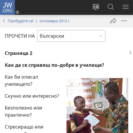
JW.ORG
Влез
(отваря
Смени
Търсене
ПО
нов
езика
в
МЕ
Пробудете се! | октомври 2012 г.
прозорец)
на
JW.ORG
сайта
ПРОЧЕТИ НА
Страница 2
Как да се справяш по–добре в училище?
Как би описал
училището?
Скучно или интересно?
Безполезно или
практично?
Стресиращо или