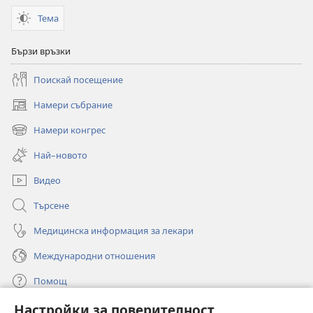
Тема
Бързи връзки
Поискай посещение
Намери събрание
(отваря
нов
Намери конгрес
(отваря
прозорец)
нов
Най–новото
прозорец)
Видео
Търсене
Медицинска информация за лекари
Международни отношения
Помощ
Настройки за поверителност