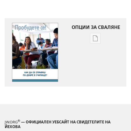
ОПЦИИ ЗА СВАЛЯНЕ
Опции
за
сваляне
на
издания
ПРОБУДЕТЕ
СЕ!
октомври
2012 г.
®
JW.ORG
— ОФИЦИАЛЕН УЕБСАЙТ НА СВИДЕТЕЛИТЕ НА
ЙЕХОВА