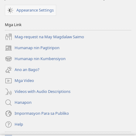
Appearance Settings
Mga Link
Mag-request na May Magdalaw Saimo
Humanap nin Pagtiripon
(opens
new
Humanap nin Kumbensiyon
(opens
window)
new
Ano an Bago?
window)
Mga Video
Videos with Audio Descriptions
Hanapon
Impormasyon Para sa Publiko
Help