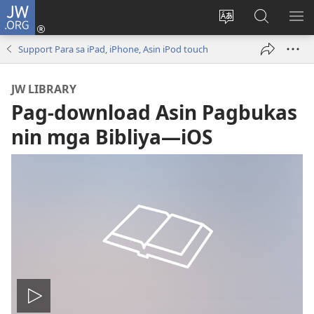
JW.ORG
Mag-
log
Ribayan
Hanapon
IP
In
an
sa
AN
Support Para sa iPad, iPhone, Asin iPod touch
(opens
lengguwahe
JW.ORG
ME
new
kan
JW LIBRARY
window)
site
Pag-download Asin Pagbukas
nin mga Bibliya​—iOS
I-