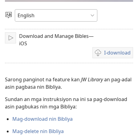
play
Pumili
nin
an
Lengguwahe
Download and Manage Bibles—
I-
video
iOS
play
I-download
Mga
opsiyon
sa
pag-
Sarong panginot na feature kan
JW Library
an pag-adal
download
asin pagbasa nin Bibliya.
nin
Sundan an mga instruksiyon na ini sa pag-download
video
asin pagbukas nin mga Bibliya:
Mag-download nin Bibliya
Mag-delete nin Bibliya