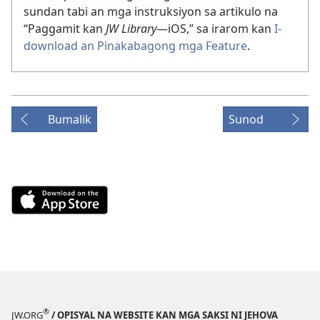
sundan tabi an mga instruksiyon sa artikulo na
“Paggamit kan
JW Library​
—iOS,” sa irarom kan
I-
download an Pinakabagong mga Feature
.
Bumalik
Sunod
Download
on
the
App
Store
(opens
new
®
window)
JW.ORG
/ OPISYAL NA WEBSITE KAN MGA SAKSI NI JEHOVA