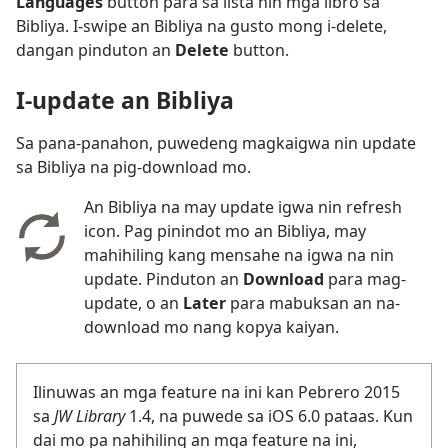
Languages
button para sa lista nin mga libro sa
Bibliya. I-swipe an Bibliya na gusto mong i-delete,
dangan pinduton an
Delete
button.
I-update an Bibliya
Sa pana-panahon, puwedeng magkaigwa nin update
sa Bibliya na pig-download mo.
An Bibliya na may update igwa nin refresh
icon. Pag pinindot mo an Bibliya, may
mahihiling kang mensahe na igwa na nin
update. Pinduton an
Download
para mag-
update, o an
Later
para mabuksan an na-
download mo nang kopya kaiyan.
Ilinuwas an mga feature na ini kan Pebrero 2015
sa
JW Library
1.4, na puwede sa iOS 6.0 pataas. Kun
dai mo pa nahihiling an mga feature na ini,