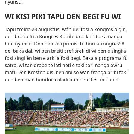
nyunsu.
WI KISI PIKI TAPU DEN BEGI FU WI
Tapu freida 23 augustus, wán dei fosi a kongres bigin,
den brada fu a Kongres Komte drai kon baka nanga
bun nyunsu: Den ben kisi primisi fu hori a kongres! A
dei baka dati wi ben breiti srefisrefi di wi ben e singi a
fosi singi èn ben e arki a fosi begi. Baka a programa fu
satra, wi tan drape te lati neti e taki tori nanga owru
mati. Den Kresten disi ben abi so wan tranga bribi taki
den ben man horidoro aladi bun hebi tesi miti den.