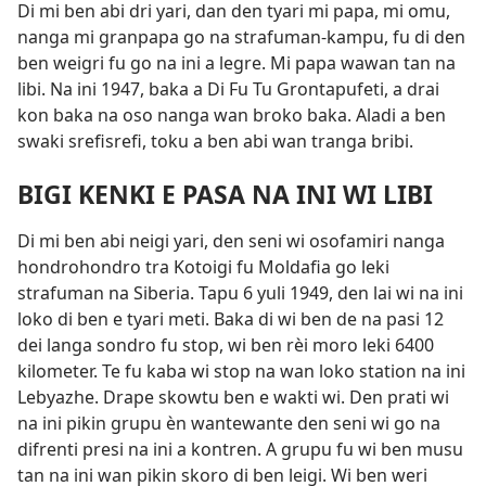
Di mi ben abi dri yari, dan den tyari mi papa, mi omu,
nanga mi granpapa go na strafuman-kampu, fu di den
ben weigri fu go na ini a legre. Mi papa wawan tan na
libi. Na ini 1947, baka a Di Fu Tu Grontapufeti, a drai
kon baka na oso nanga wan broko baka. Aladi a ben
swaki srefisrefi, toku a ben abi wan tranga bribi.
BIGI KENKI E PASA NA INI WI LIBI
Di mi ben abi neigi yari, den seni wi osofamiri nanga
hondrohondro tra Kotoigi fu Moldafia go leki
strafuman na Siberia. Tapu 6 yuli 1949, den lai wi na ini
loko di ben e tyari meti. Baka di wi ben de na pasi 12
dei langa sondro fu stop, wi ben rèi moro leki 6400
kilometer. Te fu kaba wi stop na wan loko station na ini
Lebyazhe. Drape skowtu ben e wakti wi. Den prati wi
na ini pikin grupu èn wantewante den seni wi go na
difrenti presi na ini a kontren. A grupu fu wi ben musu
tan na ini wan pikin skoro di ben leigi. Wi ben weri