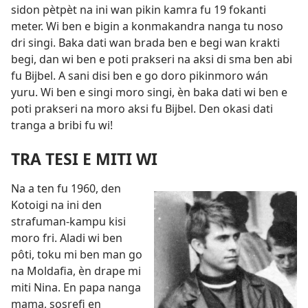
sidon pètpèt na ini wan pikin kamra fu 19 fokanti
meter. Wi ben e bigin a konmakandra nanga tu noso
dri singi. Baka dati wan brada ben e begi wan krakti
begi, dan wi ben e poti prakseri na aksi di sma ben abi
fu Bijbel. A sani disi ben e go doro pikinmoro wán
yuru. Wi ben e singi moro singi, èn baka dati wi ben e
poti prakseri na moro aksi fu Bijbel. Den okasi dati
tranga a bribi fu wi!
TRA TESI E MITI WI
Na a ten fu 1960, den
Kotoigi na ini den
strafuman-kampu kisi
moro fri. Aladi wi ben
pôti, toku mi ben man go
na Moldafia, èn drape mi
miti Nina. En papa nanga
mama, sosrefi en