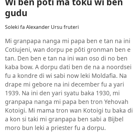
Wi ben pôti ma toku wi ben
gudu
Soleki fa Alexander Ursu fruteri
Mi granpapa nanga mi papa ben e tan na ini
Cotiujeni, wan dorpu pe pôti gronman ben e
tan. Den ben e tan na ini wan oso di no ben
kaba bow. A dorpu dati ben de na a noordsei
fu a kondre di wi sabi now leki Moldafia. Na
drape mi gebore na ini december fu a yari
1939. Na ini den yari syatu baka 1930, mi
granpapa nanga mi papa ben tron Yehovah
Kotoigi. Mi mama tron wan Kotoigi tu baka di
a kon si taki mi granpapa ben sabi a Bijbel
moro bun leki a priester fu a dorpu.