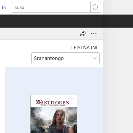
 In
pent
Suku
euw
nster)
LEISI NA INI