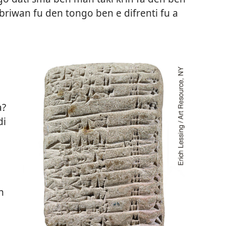
 ibriwan fu den tongo ben e difrenti fu a
i
a?
di
n