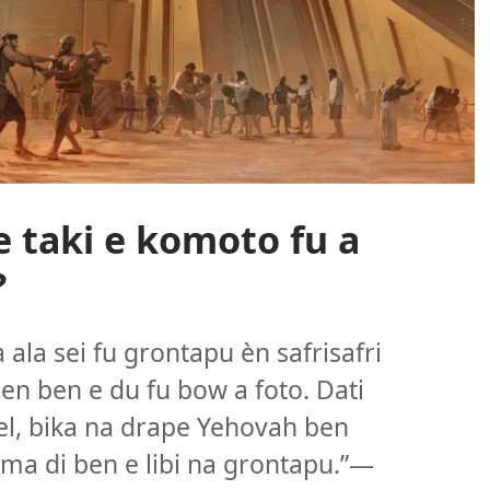
e taki e komoto fu a
?
ala sei fu grontapu èn safrisafri
en ben e du fu bow a foto. Dati
bel, bika na drape Yehovah ben
ma di ben e libi na grontapu.”
—