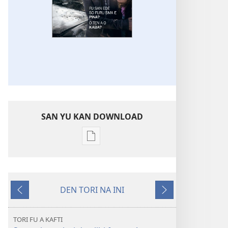
SAN YU KAN DOWNLOAD
Download
buku
noso
tijdschrift
DEN TORI NA INI
leki
Wan
Trawan
PDF
na
noso
fesi
TORI FU A KAFTI
EPUB