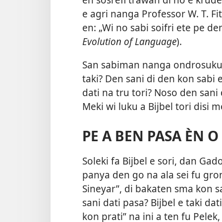
e agri nanga Professor W. T. Fit
en: „Wi no sabi soifri ete pe d
Evolution of Language
).
San sabiman nanga ondrosukum
taki? Den sani di den kon sabi e
dati na tru tori? Noso den sani 
Meki wi luku a Bijbel tori disi m
PE A BEN PASA ÈN O
Soleki fa Bijbel e sori, dan Ga
panya den go na ala sei fu gron
Sineyar”, di bakaten sma kon sa
sani dati pasa? Bijbel
e taki da
kon prati” na ini a ten fu Pelek