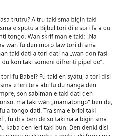
pasa trutru? A tru taki sma bigin taki
ma e spotu a Bijbel tori di e sori fa a du
enti tongo. Wan skrifiman e taki: „Na
 na wan fu den moro law tori di sma
man taki dati a tori dati na „wan don fasi
a du kon taki someni difrenti pipel de”.
ori fu Babel? Fu taki en syatu, a tori disi
sma e leri te a abi fu du nanga den
empre, son sabiman e taki dati den
tronso, ma taki wán „mamatongo” ben de,
u a tongo dati. Tra sma e bribi taki
i, fu di a ben de so taki na a bigin sma
u kaba den leri taki bun. Den denki disi
eri nanga makandra e meki taki furu sma