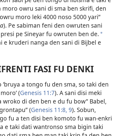
 moro owru sani di sma ben skrifi, den
 owru moro leki 4000 noso 5000 yari”
ca
). Pe sabiman feni den owruten sani
 presi pe Sineyar fu owruten ben de.
*
 e kruderi nanga den sani di Bijbel e
FRENTI FASI FU DENKI
do ’bruya a tongo fu den sma, so taki den
moro’ (
Genesis 11:7
). A sani disi meki
a wroko di den ben e du fu bow” Babel,
 grontapu” (
Genesis 11:8, 9
). Sobun,
ongo fu a ten disi ben komoto fu wan-enkri
a e taki dati wantronso sma bigin taki
go dati sma ben man taki krin fa den ben