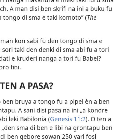
ch. A man disi ben skrifi na ini a buku fu
en tongo di sma e taki komoto” (
The
an kon sabi fu den tongo di sma e
 sori taki den denki di sma abi fu a tori
dati e kruderi nanga a tori fu Babel?
oro fini.
 TEN A PASA?
do ben bruya a tongo fu a pipel èn a ben
tapu. A sani disi pasa na ini „a kondre
bi leki Babilonia (
Genesis 11:2
). O ten a
ti „den sma di ben e libi na grontapu ben
, di ben gebore sowan 250 yari fosi