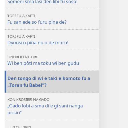
Someni sma lasi den libi fu soso!
A
WAKTITOREN
TORI FU A KAFTI
Fu
Fu san ede so furu pina de?
san
ede
TORI FU A KAFTI
so
Dyonsro pina no o de moro!
furu
sma
ONDROFENITORI
e
Wi ben pôti ma toku wi ben gudu
pina?
O
Den tongo di wi e taki e komoto fu a
ten
„Toren fu Babel”?
a
o
KON KROSIBEI NA GADO
kaba?
„Gado lobi a sma di e gi sani nanga
prisiri”
LERI YU PIKIN