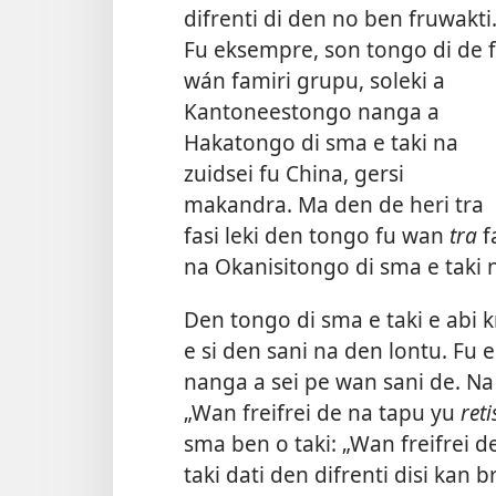
difrenti di den no ben fruwakti.
Fu eksempre, son tongo di de 
wán famiri grupu, soleki a
Kantoneestongo nanga a
Hakatongo di sma e taki na
zuidsei fu China, gersi
makandra. Ma den de heri tra
fasi leki den tongo fu wan
tra
f
na Okanisitongo di sma e taki n
Den tongo di sma e taki e abi k
e si den sani na den lontu. Fu 
nanga a sei pe wan sani de. N
„Wan freifrei de na tapu yu
reti
sma ben o taki: „Wan freifrei 
taki dati den difrenti disi kan 