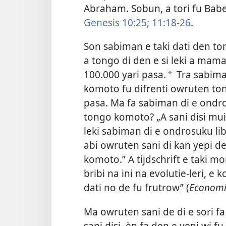
Abraham. Sobun, a tori fu Babe
Genesis 10:25;
11:18-26
.
Son sabiman e taki dati den to
a tongo di den e si leki a mam
100.000 yari pasa.
Tra sabiman
*
komoto fu difrenti owruten ton
pasa. Ma fa sabiman di e ondr
tongo komoto? „A sani disi muile
leki sabiman di e ondrosuku li
abi owruten sani di kan yepi d
komoto.” A tijdschrift e taki m
bribi na ini na evolutie-leri, e
dati no de fu frutrow” (
Economi
Ma owruten sani de di e sori f
sani disi, èn fa den e yepi wi f