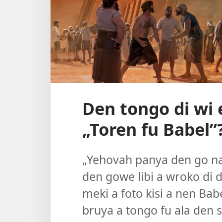
Den tongo di wi 
„Toren fu Babel”
„Yehovah panya den go na 
den gowe libi a wroko di d
meki a foto kisi a nen Ba
bruya a tongo fu ala den s