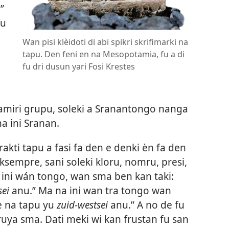
”
fu
Wan pisi klèidoti di abi spikri skrifimarki na
tapu. Den feni en na Mesopotamia, fu a di
fu dri dusun yari Fosi Krestes
amiri grupu, soleki a Sranantongo nanga
a ini Sranan.
rakti tapu a fasi fa den e denki èn fa den
eksempre, sani soleki kloru, nomru, presi,
a ini wán tongo, wan
sma ben kan taki:
sei
anu.” Ma na ini wan tra tongo wan
de na tapu yu
zuid-westsei
anu.” A no de fu
bruya sma. Dati meki wi kan frustan fu san