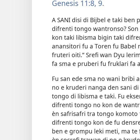
Genesis 11:8, 9
.
A SANI disi di Bijbel e taki ben 
difrenti tongo wantronso? Son s
kon taki libisma bigin taki difr
anansitori fu a Toren fu Babel
fruteri oiti.” Srefi wan Dyu leri
fa sma e pruberi fu fruklari fa 
Fu san ede sma no wani bribi a t
no e kruderi nanga den sani di 
tongo di libisma e taki. Fu eks
difrenti tongo no kon de wan
èn safrisafri tra tongo komoto f
difrenti tongo kon de fu densref
ben e grompu leki meti, ma te f
èn sosrefi trawan di no e krud