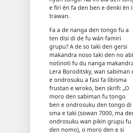
e firi èn fa den ben e denki èn
trawan.
Fa a de nanga den tongo fu a
ten disi di de fu wán famiri
grupu? A de so taki den gersi
makandra noso taki den no ab
notinoti fu du nanga makandr
Lera Boroditsky, wan sabiman 
e ondrosuku a fasi fa libisma
frustan e wroko, ben skrifi: „O
moro den sabiman fu tongo
ben e ondrosuku den tongo di
sma e taki (sowan 7000, ma de
ondrosuku wan pikin grupu fu
den nomo), o moro den e si