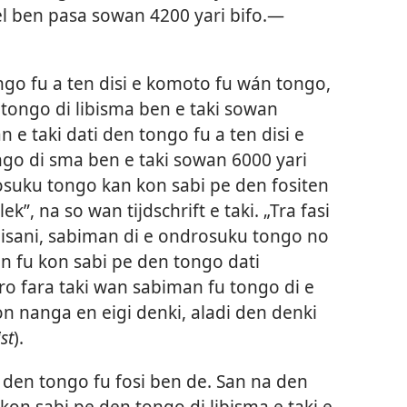
l ben pasa sowan 4200 yari bifo.
—
ngo fu a ten disi e komoto fu wán tongo,
atongo di libisma ben e taki sowan
 e taki dati den tongo fu a ten disi e
go di sma ben e taki sowan 6000 yari
osuku tongo kan kon sabi pe den fositen
k”, na so wan tijdschrift e taki. „Tra fasi
bisani, sabiman di e ondrosuku tongo no
en fu kon sabi pe den tongo dati
oro fara taki wan sabiman fu tongo di e
 kon nanga en eigi denki, aladi den denki
st
).
a den tongo fu fosi ben de. San na den
u kon sabi pe den tongo di libisma e taki e