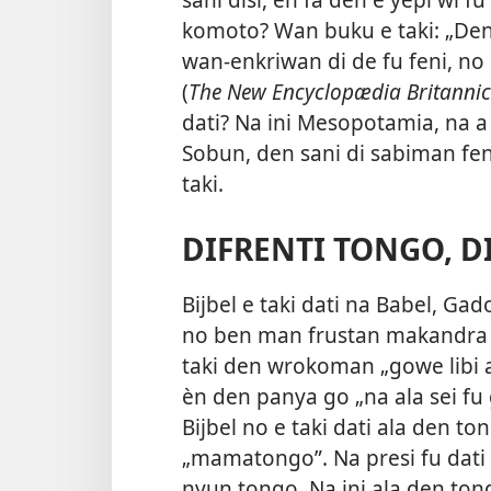
komoto? Wan buku e taki: „Den
wan-enkriwan di de fu feni, no
(
The New Encyclopædia Britanni
dati? Na ini Mesopotamia, na a
Sobun, den sani di sabiman feni
taki.
DIFRENTI TONGO, DI
Bijbel e taki dati na Babel, Ga
no ben man frustan makandra 
taki den wrokoman „gowe libi 
èn den panya go „na ala sei fu
Bijbel no e taki dati ala den t
„mamatongo”. Na presi fu dati 
nyun tongo. Na ini ala den ton