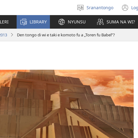
Sranantongo
Log
Tongo
(o
ni
LERI
LIBRARY
NYUNSU
SUMA NA WI?
ve
2013
Den tongo di wi e taki e komoto fu a „Toren fu Babel”?