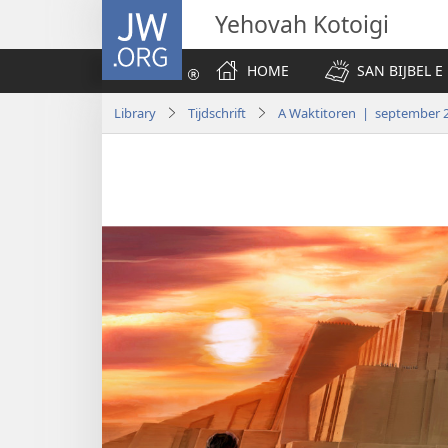
JW.ORG
Yehovah Kotoigi
HOME
SAN BIJBEL E 
Library
Tijdschrift
A Waktitoren | september 