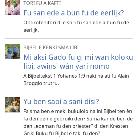
TORI FU A KAFTI
Fu san ede a bun fu de eerlijk?
Ondrofenitori di e sori fu san ede a bun fu de
eerlijk.
BIJBEL E KENKI SMA LIBI
Mi aksi Gado fu gi mi wan koloku
libi, awinsi wán yari nomo
A Bijbeltekst 1 Yohanes 1:9 naki na ati fu Alain
Broggio trutru.
Yu ben sabi a sani disi?
Fa sma ben e meki bukulolo na ini Bijbel ten èn
fa den ben e gebroiki den? Suma kande ben de
den „edeman fu den priester” di den Kresten
Griki Buku fu Bijbel e taki fu den?