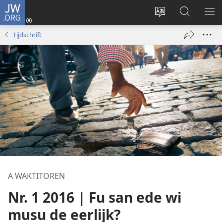
JW.ORG
Log
In
Kenki
Suku
SO
(opent
a
tapu
ME
Tijdschrift
nieuw
tongo
JW.ORG
venster)
fu
a
site
A WAKTITOREN
Nr. 1 2016 | Fu san ede wi
musu de eerlijk?