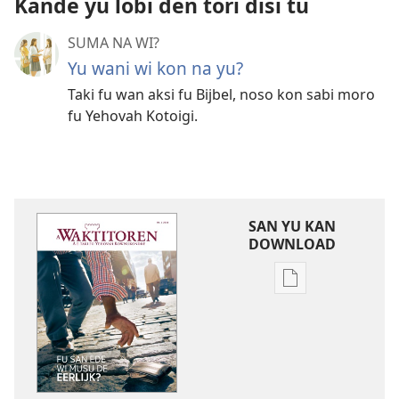
Kande yu lobi den tori disi tu
SUMA NA WI?
Yu wani wi kon na yu?
Taki fu wan aksi fu Bijbel, noso kon sabi moro
fu Yehovah Kotoigi.
SAN YU KAN
DOWNLOAD
Download
buku
noso
tijdschrift
leki
PDF