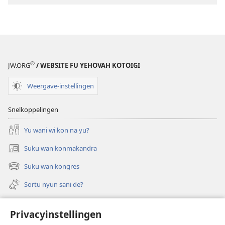
noso
EPUB
A
WAKTITOREN
Fu
®
JW.ORG
/ WEBSITE FU YEHOVAH KOTOIGI
san
ede
Weergave-instellingen
wi
musu
Snelkoppelingen
de
eerlijk?
Yu wani wi kon na yu?
Suku wan konmakandra
(opent
nieuw
Suku wan kongres
(opent
venster)
nieuw
Sortu nyun sani de?
venster)
Felem
Privacyinstellingen
Video’s met audiodescriptie