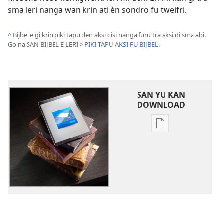
sma leri nanga wan krin ati èn sondro fu tweifri.
^
Bijbel e gi krin piki tapu den aksi disi nanga furu tra aksi di sma abi.
Go na SAN BIJBEL E LERI >
PIKI TAPU AKSI FU BIJBEL
.
SAN YU KAN
DOWNLOAD
Download
buku
noso
tijdschrift
leki
PDF
noso
EPUB