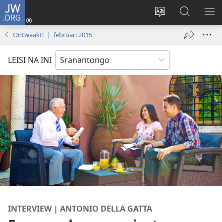
JW.ORG
Log
In
Kenki
Suku
SO
(opent
a
tapu
ME
Ontwaakt! | februari 2015
nieuw
tongo
JW.ORG
venster)
fu
LEISI NA INI
a
site
INTERVIEW | ANTONIO DELLA GATTA