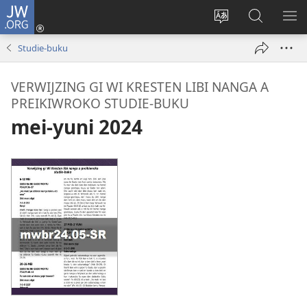
JW.ORG
Log
In
Kenki
Suku
SO
(opent
a
tapu
ME
Studie-buku
nieuw
tongo
JW.ORG
venster)
fu
VERWĲZING GI WI KRESTEN LIBI NANGA A
a
PREIKIWROKO STUDIE-BUKU
site
mei-yuni 2024