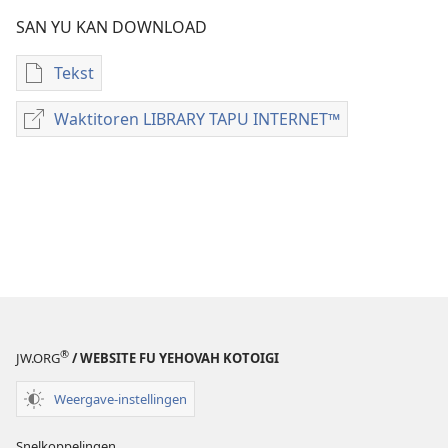
SAN YU KAN DOWNLOAD
Tekst
Download
buku
Waktitoren LIBRARY TAPU INTERNET™
Waktitoren
noso
LIBRARY
tijdschrift
TAPU
leki
INTERNET™
PDF
noso
EPUB
VERWĲZING
GI
WI
KRESTEN
®
JW.ORG
/ WEBSITE FU YEHOVAH KOTOIGI
LIBI
NANGA
Weergave-instellingen
A
PREIKIWROKO
Snelkoppelingen