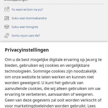
STUDIE-
Yu wani wi kon na yu?
BUKU
mei-
Suku wan konmakandra
(opent
yuni
nieuw
Suku wan kongres
2024
(opent
venster)
nieuw
Sortu nyun sani de?
venster)
Felem
Privacyinstellingen
Video’s met audiodescriptie
Om u de best mogelijke digitale ervaring op jw.org te
Suku
bieden, gebruiken wij cookies en vergelijkbare
technologieën. Sommige cookies zijn noodzakelijk
Bijdrage
(opent
om onze website te laten werken en kunnen niet
nieuw
worden geweigerd. U kunt het gebruik van
venster)
Waktitoren LIBRARY TAPU INTERNET™
aanvullende cookies, die wij alleen gebruiken om uw
(opent
nieuw
ervaring te verbeteren, aanvaarden of weigeren.
®
JW Hub
venster)
Geen van deze gegevens zal ooit worden verkocht of
(opent
nieuw
voor marketingdoeleinden worden gebruikt. Lees