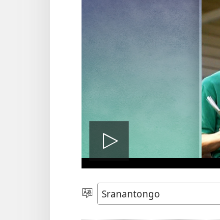
Prei
a
Tongo