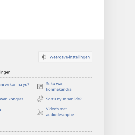
tongo’
Weergave-instellingen
lingen
Suku wan
ni wi kon na yu?
(opent
konmakandra
nieuw
 wan kongres
Sortu nyun sani de?
venster)
Video’s met
m
audiodescriptie