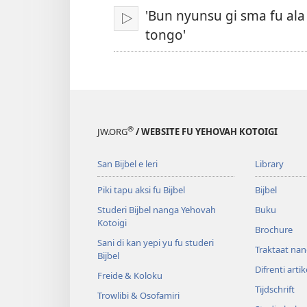
felem
'Bun nyunsu gi sma fu ala
Prei
tongo'
®
JW.ORG
/ WEBSITE FU YEHOVAH KOTOIGI
San Bijbel e leri
Library
Piki tapu aksi fu Bijbel
Bijbel
Studeri Bijbel nanga Yehovah
Buku
Kotoigi
Brochure
Sani di kan yepi yu fu studeri
Traktaat nan
Bijbel
Difrenti artik
Freide & Koloku
Tijdschrift
Trowlibi & Osofamiri