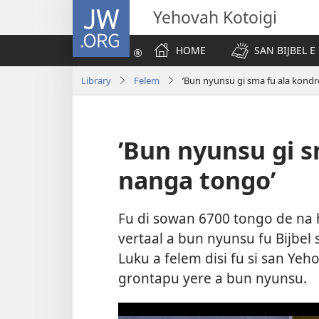
JW.ORG
Yehovah Kotoigi
HOME
SAN BIJBEL E 
Library
Felem
’Bun nyunsu gi sma fu ala kondr
’Bun nyunsu gi s
nanga tongo’
Fu di sowan 6700 tongo de na 
vertaal a bun nyunsu fu Bijbel 
Luku a felem disi fu si san Yeh
grontapu yere a bun nyunsu.