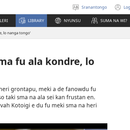
Sranantongo
Log
Tongo
(o
ni
LERI
LIBRARY
NYUNSU
SUMA NA WI?
ve
e, lo nanga tongo’
ma fu ala kondre, lo
heri grontapu, meki a de fanowdu fu
so taki sma na ala sei kan frustan en.
ovah Kotoigi e du fu meki sma na heri