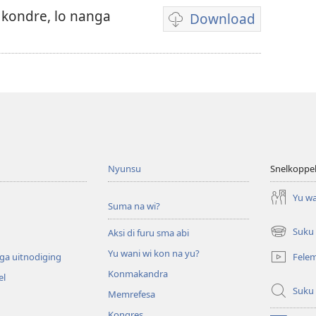
 kondre, lo nanga
Download
Difrenti
fasi
fu
download
felem
Nyunsu
Snelkoppe
Yu wa
Suma na wi?
Suku
Aksi di furu sma abi
(opent
nieuw
Yu wani wi kon na yu?
Fele
ga uitnodiging
venster)
Konmakandra
el
Suku
Memrefesa
Kongres