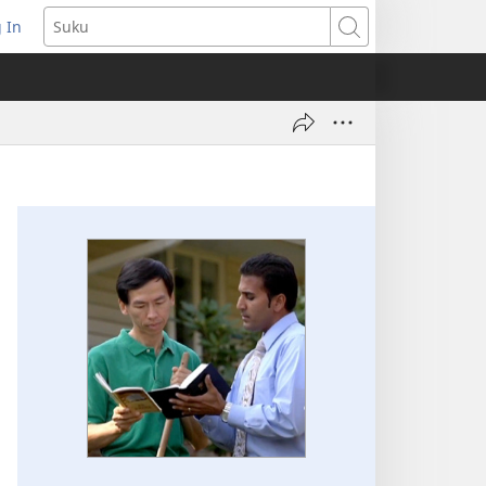
 In
pent
Suku
euw
nster)