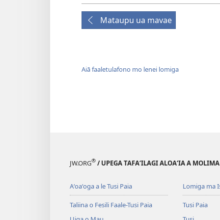
Mataupu ua mavae
Aiā faaletulafono mo lenei lomiga
®
JW.ORG
/ UPEGA TAFA‘ILAGI ALOA‘IA A MOLIMA
Aʻoaʻoga a le Tusi Paia
Lomiga ma I
Taliina o Fesili Faale-Tusi Paia
Tusi Paia
Uiga o Mau
Tusi