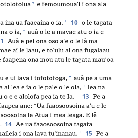
+
lotolotolua
e femoumouaʻi i ona ala
10
+
a ina ua faaeaina o ia,
o le tagata
+
na o ia,
auā o le a mavae atu o ia e
11
Auā e pei ona oso aʻe o le lā ma
ae ai le laau, e toʻulu ai ona fugālaau
e faapena ona mou atu le tagata mauʻoa
+
u e ui lava i tofotofoga,
auā pe a uma
+
ai lea e ia o le pale o le ola,
lea na
13
+
u o ē e alolofa pea iā te Ia.
Pe a
 faapea ane: “Ua faaosoosoina aʻu e le
soosoina le Atua i mea leaga. E lē
14
.
Ae ua faaosoosoina tagata
15
+
aileia i ona lava tuʻinanau.
Pe a