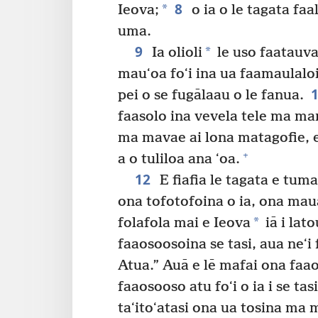
8
*
Ieova;
o ia o le tagata faa
uma.
9
*
Ia olioli
le uso faatauva
mauʻoa foʻi ina ua faamaulaloi
pei o se fugālaau o le fanua.
faasolo ina vevela tele ma mam
ma mavae ai lona matagofie, 
+
a o tuliloa ana ʻoa.
12
E fiafia le tagata e tuma
ona tofotofoina o ia, ona maua 
*
folafola mai e Ieova
iā i lato
faaosoosoina se tasi, aua neʻi
Atua.” Auā e lē mafai ona faao
faaosooso atu foʻi o ia i se tasi
taʻitoʻatasi ona ua tosina ma m