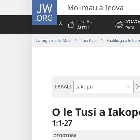
JW.ORG
Molimau a Ieova
ITULAU
AʻOAʻO
AUTŪ
PAIA
Lomiga ma Isi Mea
Tusi Paia
Faaliliuga a le Lal
FAAALI
Tusi
o
le
O le Tusi a Iakop
Tusi
1:1-27
Paia
OTOOTOGA