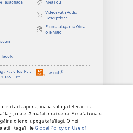
se Tauaofiaga
Mea Fou
isi
polokalame)
Videos with Audio
Descriptions
e)
Faamatalaga mo Ofisa
o le Malo
asoani
i Tauofo
ga Faale-Tusi Paia
®
JW Hub
(tatala
e)
 INITANETI™
se
isi
o le
JW Library
polokalame)
e)
osi tai faapena, ina ia sologa lelei ai lou
aʻilagi, ma e lē mafai ona teena. E mafai ona e
gāina o lenei upega tafaʻilagi. O nei
tili, tagaʻi i le
Global Policy on Use of