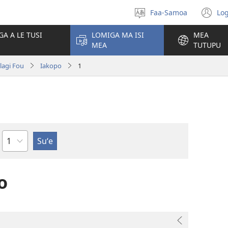
Faa-Samoa
Log
Filifili
(t
le
se
GA A LE TUSI
LOMIGA MA ISI
MEA
gagana
isi
MEA
TUTUPU
po
olagi Fou
Iakopo
1
Mataupu
o