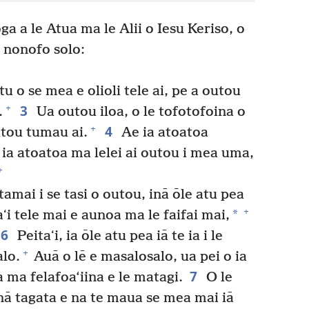
ga a le Atua ma le Alii o Iesu Keriso, o
oo nonofo solo:
 o se mea e olioli tele ai, pe a outou
3
+
.
Ua outou iloa, o le tofotofoina o
4
+
utou tumau ai.
Ae ia atoatoa
 ia atoatoa ma lelei ai outou i mea uma,
+
tamai i se tasi o outou, inā ōle atu pea
+
*
aʻi tele mai e aunoa ma le faifai mai,
6
Peitaʻi, ia ōle atu pea iā te ia i le
+
lo.
Auā o lē e masalosalo, ua pei o ia
7
a ma felafoa‘iina e le matagi.
O le
ā tagata e na te maua se mea mai iā