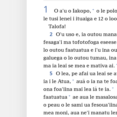
1
+
O aʻu o Iakopo,
o le polo
le tusi lenei i ituaiga e 12 o l
Talofa!
2
Oʻu uso e, ia outou manatu
fesagaʻi ma tofotofoga eseese
lo outou faatuatua e iʻu ina o
galuega o lo outou tumau, ina
ma ia leai se mea e mativa ai.
5
O lea, pe afai ua leai se a
+
ia i le Atua,
auā o ia na te fo
+
ona foaʻiina mai lea iā te ia.
+
faatuatua
ae aua le masalosa
o peau o le sami ua fesouaʻiin
mea moni, aua neʻi manatu len