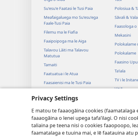
Suʻesuʻe Faatasi le Tusi Paia
Polosiua & T
Meafaigaluega mo Suʻesuʻega
Sāvali & Vala
Faale-Tusi Paia
Faasologa o
Filemu ma le Fiafia
Mekasini
Faaipoipoga ma le Aiga
Polokalame 
Talavou Lāiti ma Talavou
Polokalame
Matutua
Faasino Upu
Tamaiti
Taʻiala
Faatuatua i le Atua
TV i le Initan
Faasaienisi ma le Tusi Paia
Vitiō
Talafaasolopito ma le Tusi Paia
Privacy Settings
Musika
Tala—E na o
E matou te faaaogāina cookies (faamatalaga e il
Tala Faalogo
faaaogāina o lenei upega tafa’ilagi. O nisi co
taliaina pe teena nisi o cookies faaopoopo, lea
faamatalaga e tuuina mai, e lē faatauina atu pe 