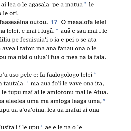
*
 ai lea o le agasala; pe a matua
le
+
 le oti.
17
 faasesēina outou.
O meaalofa lelei
+
lelei, e mai i lugā,
auā e sau mai i le
liliu pe fesuisuia‘i o ia e pei o se ata
a avea i tatou ma ana fanau ona o le
tou ma nisi o uluaʻi fua o mea na ia faia.
*
ʻu uso pele e: Ia faalogologo lelei
+
a tautala,
ma aua foʻi le vave ona ita,
e lē tupu mai ai le amiotonu mai le Atua.
*
 mea eleelea uma ma amioga leaga uma,
upu ua aʻoaʻoina, lea ua mafai ai ona
+
sitaʻi i le upu
ae e lē na o le