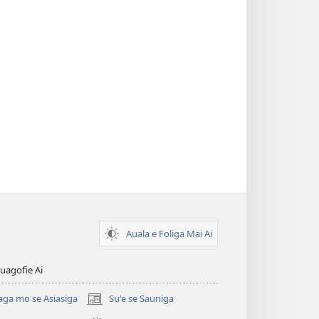
Auala e Foliga Mai Ai
uagofie Ai
aga mo se Asiasiga
Suʻe se Sauniga
(tatala
se