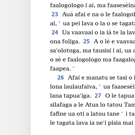
faalogologo i ai, ma faasesēin
23
Auā afai e na o le faalogolo
+
ai,
ua pei lava o ia o se tagat
24
Ua vaavaai o ia iā te ia la
25
ona foliga.
A o lē e vaavaa
saʻolotoga, ma tausisi i ai, ua 
o sē e faalogologo ma faagalogal
+
faapea.
26
Afai e manatu se tasi o i
+
lona laulaufaiva,
ua faasesēi
27
lana tapuaʻiga.
O le tapuaʻ
silafaga a le Atua lo tatou Tam
+
fafine ua oti a latou tane
i t
le tagata lava ia neʻi pisia mai i