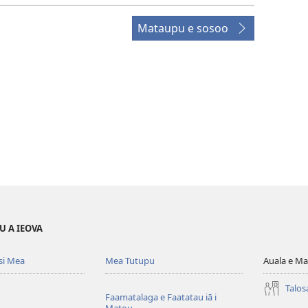
Mataupu e sosoo
U A IEOVA
si Mea
Mea Tutupu
Auala e Ma
Talos
Faamatalaga e Faatatau iā i
Matou