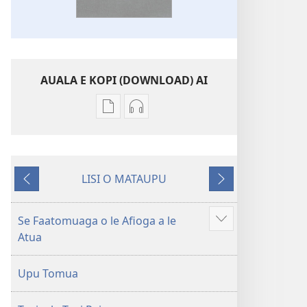
AUALA E KOPI (DOWNLOAD) AI
Vaega
Filifili
e
auala
kopi
e
ai
kopi
LISI O MATAUPU
se
ai
Mataupu
Mataupu
lomiga
O
ua
e
O
le
mavae
sosoo
Se Faatomuaga o le Afioga a le
Faaali
le
Tusi
Atua
isi
Tusi
Paia
mea
Paia
—
Upu Tomua
—
O
O
le