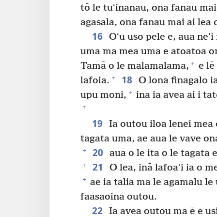
tō le tuʻinanau, ona fanau mai
agasala, ona fanau mai ai lea o
16
Oʻu uso pele e, aua neʻi
uma ma mea uma e atoatoa ona 
+
Tamā o le malamalama,
e lē 
18
+
lafoia.
O lona finagalo i
+
upu moni,
ina ia avea ai i ta
+
19
Ia outou iloa lenei mea o
tagata uma, ae aua le vave on
20
+
auā o le ita o le tagata 
21
+
O lea, inā lafoaʻi ia o
+
ae ia talia ma le agamalu le 
faasaoina outou.
22
Ia avea outou ma ē e usiu