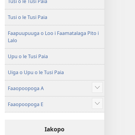
Tusi o le Tusi Paia
le
Faaliliuga
Faaliliuga
a
a
le
Tusi o le Tusi Paia
le
Lalolagi
Lalolagi
Fou
Faapuupuuga o Loo i Faamatalaga Pito i
Fou
(Toe
Lalo
(Toe
teuteuina
teuteuina
i
Upu o le Tusi Paia
i
le
le
2013)
Uiga o Upu o le Tusi Paia
2013)
Faaopoopoga A
Faaali
isi
Faaopoopoga E
mea
Faaali
isi
mea
Iakopo