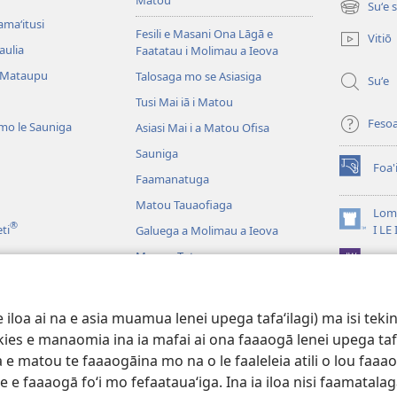
Suʻe 
(tatala
amaʻitusi
se
Fesili e Masani Ona Lāgā e
Vitiō
isi
aulia
Faatatau i Molimau a Ieova
polokalam
 Mataupu
Talosaga mo se Asiasiga
Suʻe
Tusi Mai iā i Matou
Feso
mo le Sauniga
Asiasi Mai i a Matou Ofisa
Sauniga
Foa'
(tatala
Faamanatuga
se
Matou Tauaofiaga
isi
Lomi
®
polokalam
(tatala
eti
I LE
Galuega a Molimau a Ieova
se
Mea na Tutupu
App 
isi
polokalam
Lalolagi Aoao
 Leo
oa ai na e asia muamua lenei upega tafaʻilagi) ma isi tekinol
logo Faale-Tusi Paia
okies e manaomia ina ia mafai ai ona faaaogā lenei upega taf
 e matou te faaaogāina mo na o le faaleleia atili o lou faaao
e faaaogā foʻi mo fefaatauaʻiga. Ina ia iloa nisi faamatalaga a