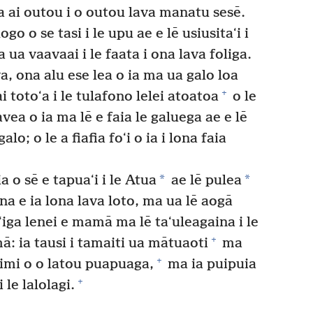
a ai outou i o outou lava manatu sesē.
go o se tasi i le upu ae e lē usiusitaʻi i
a ua vaavaai i le faata i ona lava foliga.
va, ona alu ese lea o ia ma ua galo loa
+
i totoʻa i le tulafono lelei atoatoa
o le
avea o ia ma lē e faia le galuega ae e lē
o; o le a fiafia foʻi o ia i lona faia
*
*
a o sē e tapuaʻi i le Atua
ae lē pulea
na e ia lona lava loto, ma ua lē aogā
iga lenei e mamā ma lē taʻuleagaina i le
+
ā: ia tausi i tamaiti ua mātuaoti
ma
+
aimi o o latou puapuaga,
ma ia puipuia
+
 le lalolagi.