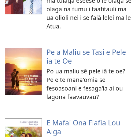
ma tulaga eseese o le olaga se
olaga na tumu i faafitauli ma
ua olioli nei i se faiā lelei ma le
Atua.
Pe a Maliu se Tasi e Pele
iā te Oe
Po ua maliu sē pele iā te oe?
Pe e te manaʻomia se
fesoasoani e fesagaʻia ai ou
lagona faavauvau?
E Mafai Ona Fiafia Lou
Aiga