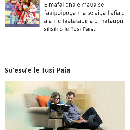
E mafai ona e maua se
faaipoipoga ma se aiga fiafia e
ala i le faatatauina o mataupu
silisili o le Tusi Paia.
Suʻesuʻe le Tusi Paia