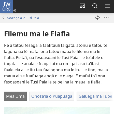
JW.ORG
Log
In
Sui
Suʻe
SH
(tatala
le
i
ME
Aʻoaʻoga a le Tusi Paia
se
gagana
le
isi
o
JW.ORG
Filemu ma le Fiafia
polokalame)
le
upega
Pe a tatou fesagaʻia faafitauli faigatā, atonu e tatou te
tafaʻilagi
lagona ua lē mafai ona tatou maua le filemu ma le
fiafia. Peitaʻi, ua fesoasoani le Tusi Paia i le toʻatele o
tagata i le auala e feagai ai ma omiga i aso taʻitasi,
faaleleia ai le itu tau faalogona ma le itu i le tino, ma ia
maua ai se fuafuaga aogā o le olaga. E mafai foʻi ona
fesoasoani le Tusi Paia iā te oe ina ia maua le fiafia.
Mea Uma
Onosaʻia o Puapuaga
Galuega ma Tupe