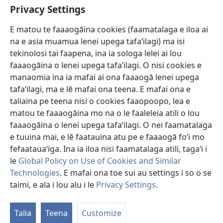
Faamatalaga mo Ofisa o le Malo
Privacy Settings
Fesoasoani
E matou te faaaogāina cookies (faamatalaga e iloa ai
na e asia muamua lenei upega tafaʻilagi) ma isi
Foa'i Tauofo
tekinolosi tai faapena, ina ia sologa lelei ai lou
(tatala
se
faaaogāina o lenei upega tafa’ilagi. O nisi cookies e
isi
Lomiga Faale-Tusi Paia I LE INITANETI™
manaomia ina ia mafai ai ona faaaogā lenei upega
(tatala
polokalame)
tafaʻilagi, ma e lē mafai ona teena. E mafai ona e
se
®
JW Hub
isi
taliaina pe teena nisi o cookies faaopoopo, lea e
(tatala
polokalame)
matou te faaaogāina mo na o le faaleleia atili o lou
se
App o le
JW Library
isi
faaaogāina o lenei upega tafaʻilagi. O nei faamatalaga
polokalame)
e tuuina mai, e lē faatauina atu pe e faaaogā foʻi mo
fefaatauaʻiga. Ina ia iloa nisi faamatalaga atili, tagaʻi i
le
Global Policy on Use of Cookies and Similar
Copyright
© 2026 Watch Tower Bible and Tract Society of Pennsylvania.
Technologies
. E mafai ona toe sui au settings i so o se
AIĀIGA MO LE FAAAOGĀINA
|
MALIEGA FAALETULAFONO
|
PRIVACY
taimi, e ala i lou alu i le
Privacy Settings
.
SETTINGS
Talia
Teena
Customize