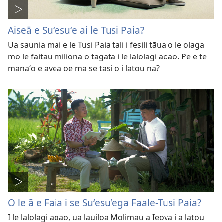
Aiseā e Suʻesuʻe ai le Tusi Paia?
Ua saunia mai e le Tusi Paia tali i fesili tāua o le olaga
mo le faitau miliona o tagata i le lalolagi aoao. Pe e te
manaʻo e avea oe ma se tasi o i latou na?
O le ā e Faia i se Suʻesuʻega Faale-Tusi Paia?
I le lalolagi aoao, ua lauiloa Molimau a Ieova i a latou