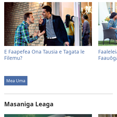
E Faapefea Ona Tausia e Tagata le
Faalele
Filemu?
Faauōg
Mea Uma
Masaniga Leaga