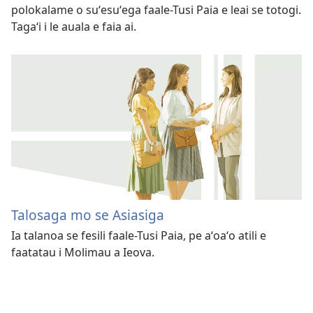
polokalame o suʻesuʻega faale-Tusi Paia e leai se totogi.
Tagaʻi i le auala e faia ai.
Talosaga mo se Asiasiga
Ia talanoa se fesili faale-Tusi Paia, pe aʻoaʻo atili e
faatatau i Molimau a Ieova.