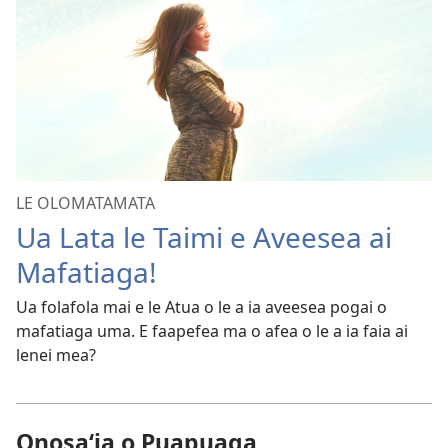
LE OLOMATAMATA
Ua Lata le Taimi e Aveesea ai
Mafatiaga!
Ua folafola mai e le Atua o le a ia aveesea pogai o
mafatiaga uma. E faapefea ma o afea o le a ia faia ai
lenei mea?
Onosaʻia o Puapuaga