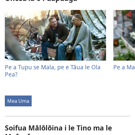
Pe a Tupu se Mala, pe e Tāua le Ola
Pe a Ma
Pea?
Mea Uma
Soifua Mālōlōina i le Tino ma le