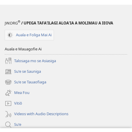
®
JW.ORG
/ UPEGA TAFA‘ILAGI ALOA‘IA A MOLIMAU A IEOVA
Auala e Foliga Mai Ai
Auala e Mauagofie Ai
Talosaga mo se Asiasiga
Suʻe se Sauniga
(tatala
se
Suʻe se Tauaofiaga
(tatala
isi
se
polokalame)
Mea Fou
isi
polokalame)
Vitiō
Videos with Audio Descriptions
Suʻe