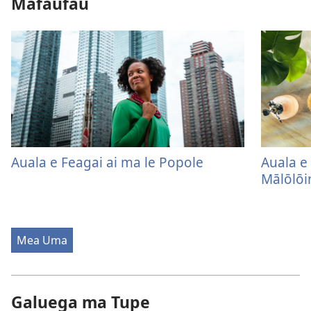
Mafaufau
Auala e Feagai ai ma le Popole
Auala e 
Mālōlōi
Mea Uma
Galuega ma Tupe