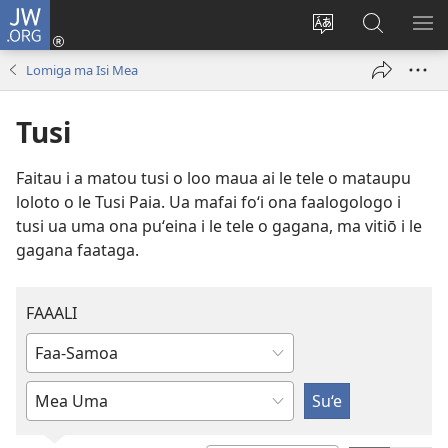
JW.ORG
Log
In
Sui
Suʻe
SH
(tatala
le
i
ME
Lomiga ma Isi Mea
se
gagana
le
isi
o
JW.ORG
Tusi
polokalame)
le
upega
Faitau i a matou tusi o loo maua ai le tele o mataupu
tafaʻilagi
loloto o le Tusi Paia. Ua mafai foʻi ona faalogologo i
tusi ua uma ona puʻeina i le tele o gagana, ma vitiō i le
gagana faataga.
FAAALI
Tusi
pe
Filifili
filifili
se
se
mea