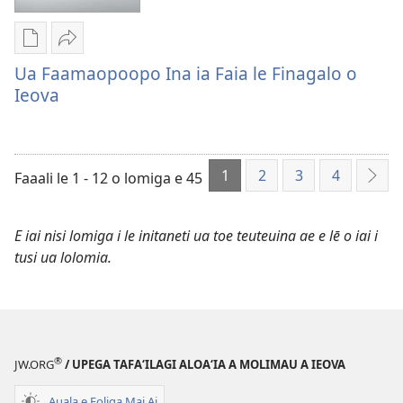
Molimau
le
a
Lalolagi
Ieova
Aoao
Vaega
Lafo
i
o
e
Atu
Ua Faamaopoopo Ina ia Faia le Finagalo o
le
le
kopi
Ua
Ieova
Lalolagi
2019
ai
Faamaopoopo
Aoao
se
Ina
o
lomiga
ia
le
1
2
3
4
Ua
Faia
Faaali le 1 - 12 o lomiga e 45
Mat
2019
Faamaopoopo
le
e
Ina
Finagalo
sos
E iai nisi lomiga i le initaneti ua toe teuteuina ae e lē o iai i
ia
o
tusi ua lolomia.
Faia
Ieova
le
Finagalo
o
Ieova
®
JW.ORG
/ UPEGA TAFA‘ILAGI ALOA‘IA A MOLIMAU A IEOVA
Auala e Foliga Mai Ai