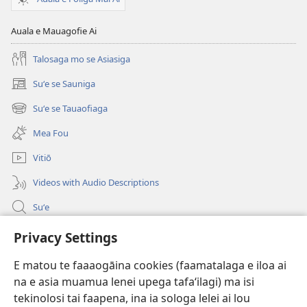
Auala e Mauagofie Ai
Talosaga mo se Asiasiga
Suʻe se Sauniga
(tatala
se
Suʻe se Tauaofiaga
(tatala
isi
se
polokalame)
Mea Fou
isi
polokalame)
Vitiō
Videos with Audio Descriptions
Suʻe
Faamatalaga mo Ofisa o le Malo
Privacy Settings
Fesoasoani
E matou te faaaogāina cookies (faamatalaga e iloa ai
na e asia muamua lenei upega tafaʻilagi) ma isi
Foa'i Tauofo
(tatala
tekinolosi tai faapena, ina ia sologa lelei ai lou