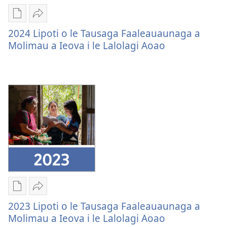
ma
le
Vaega
Lafo
Atua
e
Atu
2024 Lipoti o le Tausaga Faaleauaunaga a
kopi
2024
Molimau a Ieova i le Lalolagi Aoao
ai
Lipoti
se
o
lomiga
le
2024
Tausaga
Lipoti
Faaleauaunaga
o
a
le
Molimau
Tausaga
a
Faaleauaunaga
Ieova
a
i
Molimau
le
a
Lalolagi
Vaega
Lafo
Ieova
Aoao
e
Atu
2023 Lipoti o le Tausaga Faaleauaunaga a
i
kopi
2023
Molimau a Ieova i le Lalolagi Aoao
le