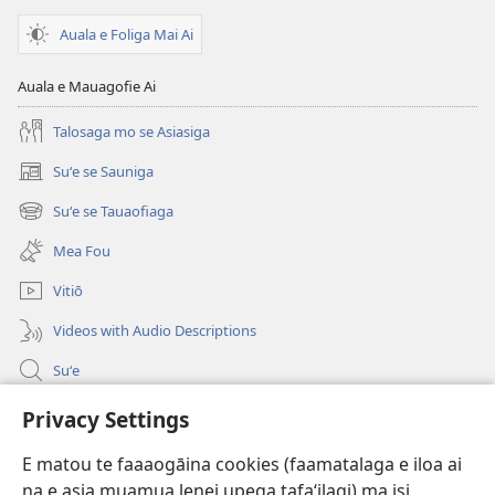
le
Faaliliuga
Auala e Foliga Mai Ai
Faaliliuga
a
a
le
Auala e Mauagofie Ai
le
Lalolagi
Lalolagi
Fou
Talosaga mo se Asiasiga
Fou
(Toe
Suʻe se Sauniga
(tatala
(Toe
teuteuina
se
teuteuina
i
Suʻe se Tauaofiaga
(tatala
isi
i
le
se
polokalame)
Mea Fou
le
2013)
isi
polokalame)
2013)
Vitiō
Videos with Audio Descriptions
Suʻe
Faamatalaga mo Ofisa o le Malo
Privacy Settings
Fesoasoani
E matou te faaaogāina cookies (faamatalaga e iloa ai
na e asia muamua lenei upega tafaʻilagi) ma isi