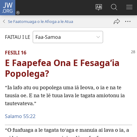
JW.ORG
Log
In
Sui
Suʻe
SH
(tatala
le
i
ME
Se Faatomuaga o le Afioga a le Atua
se
gagana
le
isi
o
JW.ORG
FAITAU I LE
polokalame)
le
upega
FESILI 16
tafaʻilagi
E Faapefea Ona E Fesagaʻia
Popolega?
“Ia lafo atu ou popolega uma iā Ieova, o ia e na te
tausia oe. E na te lē tuua lava le tagata amiotonu ia
tautevateva.”
Salamo 55:22
“O fuafuaga a le tagata toʻaga e manuia ai lava o ia, a