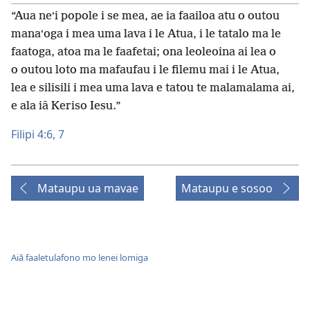
“Aua neʻi popole i se mea, ae ia faailoa atu o outou
manaʻoga i mea uma lava i le Atua, i le tatalo ma le
faatoga, atoa ma le faafetai; ona leoleoina ai lea o
o outou loto ma mafaufau i le filemu mai i le Atua,
lea e silisili i mea uma lava e tatou te malamalama ai,
e ala iā Keriso Iesu.”
Filipi 4:6, 7
Mataupu ua mavae
Mataupu e sosoo
Aiā faaletulafono mo lenei lomiga