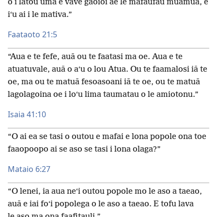
o i latou uma e vave gaoioi ae lē mafaufau muamua, e
iʻu ai i le mativa.”
Faataoto 21:5
“Aua e te fefe, auā ou te faatasi ma oe. Aua e te
atuatuvale, auā o aʻu o lou Atua. Ou te faamalosi iā te
oe, ma ou te matuā fesoasoani iā te oe, ou te matuā
lagolagoina oe i loʻu lima taumatau o le amiotonu.”
Isaia 41:10
“O ai ea se tasi o outou e mafai e lona popole ona toe
faaopoopo ai se aso se tasi i lona olaga?”
Mataio 6:27
“O lenei, ia aua neʻi outou popole mo le aso a taeao,
auā e iai foʻi popolega o le aso a taeao. E tofu lava
le aso ma ona faafitauli.”