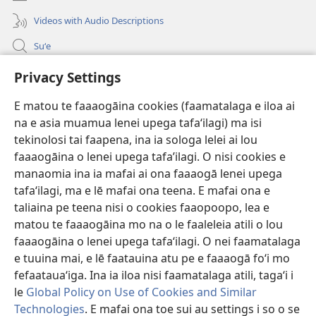
Videos with Audio Descriptions
Suʻe
Faamatalaga mo Ofisa o le Malo
Privacy Settings
Fesoasoani
E matou te faaaogāina cookies (faamatalaga e iloa ai
na e asia muamua lenei upega tafaʻilagi) ma isi
Foa'i Tauofo
(tatala
tekinolosi tai faapena, ina ia sologa lelei ai lou
se
faaaogāina o lenei upega tafa’ilagi. O nisi cookies e
isi
Lomiga Faale-Tusi Paia I LE INITANETI™
manaomia ina ia mafai ai ona faaaogā lenei upega
(tatala
polokalame)
tafaʻilagi, ma e lē mafai ona teena. E mafai ona e
se
®
JW Hub
isi
taliaina pe teena nisi o cookies faaopoopo, lea e
(tatala
polokalame)
se
matou te faaaogāina mo na o le faaleleia atili o lou
App o le
JW Library
isi
faaaogāina o lenei upega tafaʻilagi. O nei faamatalaga
polokalame)
e tuuina mai, e lē faatauina atu pe e faaaogā foʻi mo
fefaatauaʻiga. Ina ia iloa nisi faamatalaga atili, tagaʻi i
le
Global Policy on Use of Cookies and Similar
Copyright
© 2026 Watch Tower Bible and Tract Society of Pennsylvania.
Technologies
. E mafai ona toe sui au settings i so o se