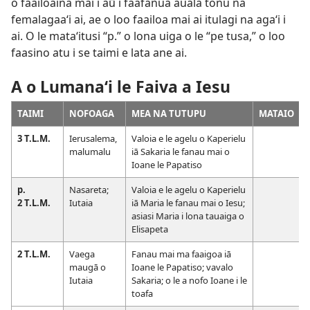
o faailoaina mai i aū i faafanua auala tonu na
femalagaaʻi ai, ae o loo faailoa mai ai itulagi na agaʻi i
ai. O le mataʻitusi “p.” o lona uiga o le “pe tusa,” o loo
faasino atu i se taimi e lata ane ai.
A o Lumanaʻi le Faiva a Iesu
TAIMI
NOFOAGA
MEA NA TUTUPU
MATAIO
3 T.L.M.
Ierusalema,
Valoia e le agelu o Kaperielu
malumalu
iā Sakaria le fanau mai o
Ioane le Papatiso
p.
Nasareta;
Valoia e le agelu o Kaperielu
2 T.L.M.
Iutaia
iā Maria le fanau mai o Iesu;
asiasi Maria i lona tauaiga o
Elisapeta
2 T.L.M.
Vaega
Fanau mai ma faaigoa iā
maugā o
Ioane le Papatiso; vavalo
Iutaia
Sakaria; o le a nofo Ioane i le
toafa