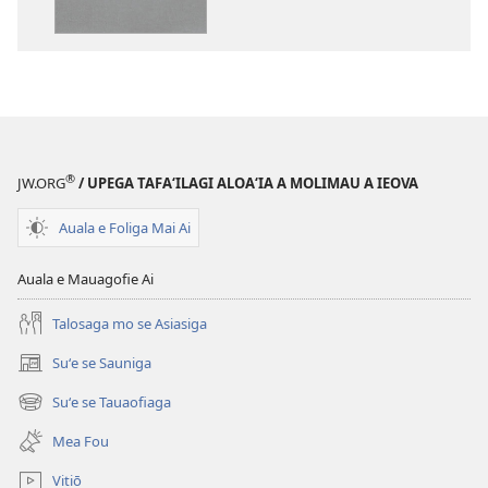
se
ai
lomiga
O
O
le
le
Tusi
Tusi
Paia
Paia
—
—
O
®
JW.ORG
/ UPEGA TAFA‘ILAGI ALOA‘IA A MOLIMAU A IEOVA
O
le
le
Faaliliuga
Auala e Foliga Mai Ai
Faaliliuga
a
a
le
Auala e Mauagofie Ai
le
Lalolagi
Lalolagi
Fou
Talosaga mo se Asiasiga
Fou
(Toe
Suʻe se Sauniga
(tatala
(Toe
teuteuina
se
teuteuina
i
Suʻe se Tauaofiaga
(tatala
isi
i
le
se
polokalame)
Mea Fou
le
2013)
isi
polokalame)
2013)
Vitiō