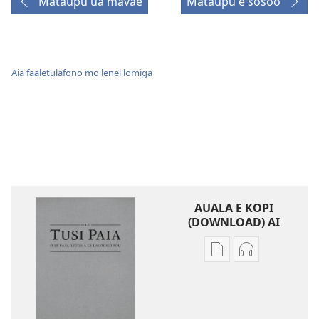
Mataupu ua mavae
Mataupu e sosoo
Aiā faaletulafono mo lenei lomiga
AUALA E KOPI
(DOWNLOAD) AI
Vaega
Filifili
e
auala
kopi
e
ai
kopi