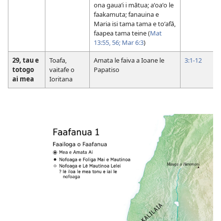
ona gauaʻi i mātua; aʻoaʻo le
faakamuta; fanauina e
Maria isi tama tama e toʻafā,
faapea tama teine (
Mat
13:55, 56;
Mar 6:3
)
29, tau e
Toafa,
Amata le faiva a Ioane le
3:1-12
totogo
vaitafe o
Papatiso
ai mea
Ioritana