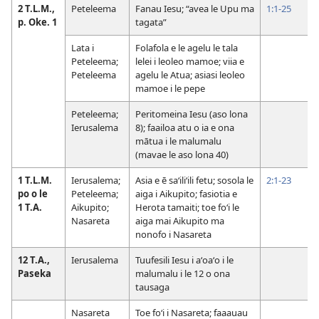
2 T.L.M.,
Peteleema
Fanau Iesu; “avea le Upu ma
1:1-25
p. Oke. 1
tagata”
Lata i
Folafola e le agelu le tala
Peteleema;
lelei i leoleo mamoe; viia e
Peteleema
agelu le Atua; asiasi leoleo
mamoe i le pepe
Peteleema;
Peritomeina Iesu (aso lona
Ierusalema
8); faailoa atu o ia e ona
mātua i le malumalu
(mavae le aso lona 40)
1 T.L.M.
Ierusalema;
Asia e ē saʻiliʻili fetu; sosola le
2:1-23
po o le
Peteleema;
aiga i Aikupito; fasiotia e
1 T.A.
Aikupito;
Herota tamaiti; toe foʻi le
Nasareta
aiga mai Aikupito ma
nonofo i Nasareta
12 T.A.,
Ierusalema
Tuufesili Iesu i aʻoaʻo i le
Paseka
malumalu i le 12 o ona
tausaga
Nasareta
Toe foʻi i Nasareta; faaauau