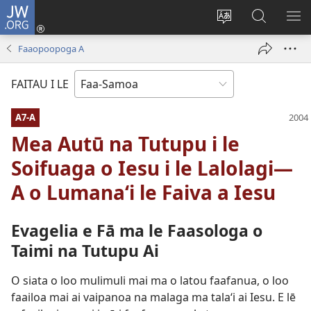
JW.ORG
Log
In
Sui
Suʻe
SH
(tatala
le
i
ME
Faaopoopoga A
se
gagana
le
isi
o
JW.ORG
FAITAU I LE
polokalame)
le
upega
A7-A
tafaʻilagi
Mea Autū na Tutupu i le
Soifuaga o Iesu i le Lalolagi—
A o Lumanaʻi le Faiva a Iesu
Evagelia e Fā ma le Faasologa o
Taimi na Tutupu Ai
O siata o loo mulimuli mai ma o latou faafanua, o loo
faailoa mai ai vaipanoa na malaga ma talaʻi ai Iesu. E lē