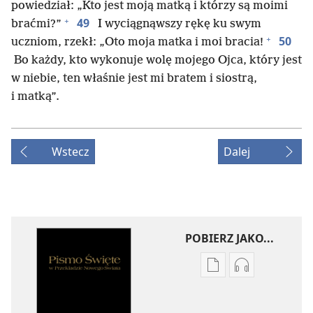
powiedział: „Kto jest moją matką i którzy są moimi
+
49
braćmi?”
I wyciągnąwszy rękę ku swym
+
50
uczniom, rzekł: „Oto moja matka i moi bracia!
Bo każdy, kto wykonuje wolę mojego Ojca, który jest
w niebie, ten właśnie jest mi bratem i siostrą,
i matką”.
Wstecz
Dalej
POBIERZ JAKO...
Ustawienia
Ustawienia
pobierania
pobierania
publikacji
nagrań