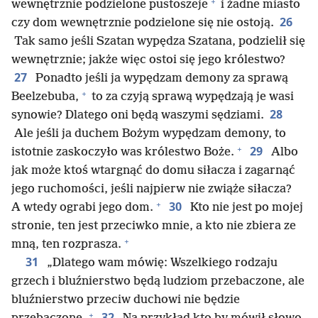
+
wewnętrznie podzielone pustoszeje
i żadne miasto
26
czy dom wewnętrznie podzielone się nie ostoją.
Tak samo jeśli Szatan wypędza Szatana, podzielił się
wewnętrznie; jakże więc ostoi się jego królestwo?
27
Ponadto jeśli ja wypędzam demony za sprawą
+
Beelzebuba,
to za czyją sprawą wypędzają je wasi
28
synowie? Dlatego oni będą waszymi sędziami.
Ale jeśli ja duchem Bożym wypędzam demony, to
+
29
istotnie zaskoczyło was królestwo Boże.
Albo
jak może ktoś wtargnąć do domu siłacza i zagarnąć
jego ruchomości, jeśli najpierw nie zwiąże siłacza?
+
30
A wtedy ograbi jego dom.
Kto nie jest po mojej
stronie, ten jest przeciwko mnie, a kto nie zbiera ze
+
mną, ten rozprasza.
31
„Dlatego wam mówię: Wszelkiego rodzaju
grzech i bluźnierstwo będą ludziom przebaczone, ale
bluźnierstwo przeciw duchowi nie będzie
+
32