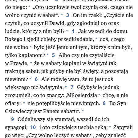
+
do niego:
„Oto uczniowie twoi czynią coś, czego nie
+
3
wolno czynić w sabat”.
On im rzekł: „Czyście nie
czytali, co uczynił Dawid, gdy zgłodniał on oraz
+
4
ludzie, którzy z nim byli?
Jak wszedł do domu
+
Bożego i zjedli chleby przedkładania,
coś, czego
+
nie wolno
było jeść jemu ani tym, którzy z nim byli,
+
5
tylko kapłanom?
Albo czy nie czytaliście
+
w Prawie,
że w sabaty kapłani w świątyni tak
traktują sabat, jak gdyby nie był święty, a pozostają
+
6
niewinni?
Ale mówię wam, że tu jest coś
+
7
większego niż świątynia.
Gdybyście jednak
+
zrozumieli, co to znaczy: ‚Miłosierdzia
chcę, a nie
+
8
ofiary’,
nie potępilibyście niewinnych.
Bo Syn
+
Człowieczy jest Panem sabatu”.
9
Oddaliwszy się stamtąd, wszedł do ich
+
10
synagogi;
i oto człowiek z uschłą ręką!
Zapytali
go więc: „Czy wolno leczyć w sabat?”, żeby znaleźć