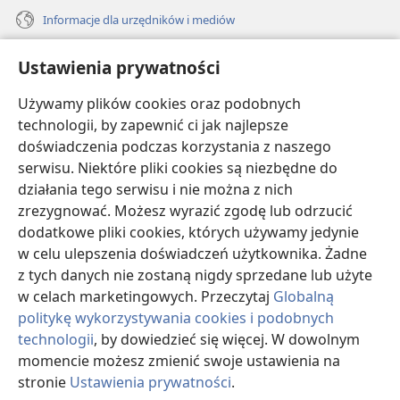
Informacje dla urzędników i mediów
Pomoc
Ustawienia prywatności
Darowizny
Używamy plików cookies oraz podobnych
(opens
new
technologii, by zapewnić ci jak najlepsze
window)
doświadczenia podczas korzystania z naszego
BIBLIOTEKA INTERNETOWA Strażnicy
(opens
serwisu. Niektóre pliki cookies są niezbędne do
new
®
JW Hub
działania tego serwisu i nie można z nich
window)
(opens
zrezygnować. Możesz wyrazić zgodę lub odrzucić
new
®
JW Library
window)
dodatkowe pliki cookies, których używamy jedynie
w celu ulepszenia doświadczeń użytkownika. Żadne
Watchtower Library
z tych danych nie zostaną nigdy sprzedane lub użyte
w celach marketingowych. Przeczytaj
Globalną
politykę wykorzystywania cookies i podobnych
technologii
, by dowiedzieć się więcej. W dowolnym
Copyright
© 2026 Watch Tower Bible and Tract Society of Pennsylvania.
momencie możesz zmienić swoje ustawienia na
WARUNKI UŻYTKOWANIA
|
POLITYKA PRYWATNOŚCI
|
USTAWIENIA
stronie
Ustawienia prywatności
.
S
PRYWATNOŚCI