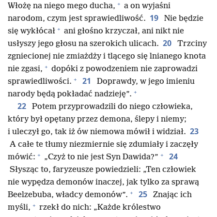
+
Włożę na niego mego ducha,
a on wyjaśni
19
narodom, czym jest sprawiedliwość.
Nie będzie
+
się wykłócał
ani głośno krzyczał, ani nikt nie
20
usłyszy jego głosu na szerokich ulicach.
Trzciny
zgniecionej nie zmiażdży i tlącego się lnianego knota
+
nie zgasi,
dopóki z powodzeniem nie zaprowadzi
+
21
sprawiedliwości.
Doprawdy, w jego imieniu
+
narody będą pokładać nadzieję”.
22
Potem przyprowadzili do niego człowieka,
który był opętany przez demona, ślepy i niemy;
23
i uleczył go, tak iż ów niemowa mówił i widział.
A całe te tłumy niezmiernie się zdumiały i zaczęły
+
+
24
mówić:
„Czyż to nie jest Syn Dawida?”
Słysząc to, faryzeusze powiedzieli: „Ten człowiek
nie wypędza demonów inaczej, jak tylko za sprawą
+
25
Beelzebuba, władcy demonów”.
Znając ich
+
myśli,
rzekł do nich: „Każde królestwo