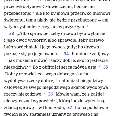
przebaczone.
Na przykład kto by mówił słowo
przeciwko Synowi Człowieczemu, będzie mu
+
przebaczone;
ale kto by mówił przeciwko duchowi
świętemu, temu nigdy nie będzie przebaczone — ani
+
w tym systemie rzeczy, ani w przyszłym.
33
„Albo sprawcie, żeby drzewo było wyborne
i jego owoc wyborny, albo sprawcie, żeby drzewo
było spróchniałe i jego owoc zgniły; bo drzewo
+
34
poznaje się po jego owocu.
Pomiocie żmijowy,
+
jak możecie mówić rzeczy dobre, skoro jesteście
+
+
35
niegodziwi?
Bo z obfitości serca mówią usta.
Dobry człowiek ze swego dobrego skarbu
+
wydobywa rzeczy dobre,
natomiast niegodziwy
człowiek ze swego niegodziwego skarbu wydobywa
+
36
rzeczy niegodziwe.
Mówię wam, że z każdej
nieużytecznej wypowiedzi, którą ludzie wyrzekną,
+
37
zdadzą sprawę
w Dniu Sądu;
bo na podstawie
twoich słów zostaniesz uznany za prawego i na