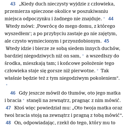
43
„Kiedy duch nieczysty wyjdzie z człowieka,
przemierza spieczone okolice w poszukiwaniu
+
44
miejsca odpoczynku i żadnego nie znajduje.
Wtedy mówi: ‚Powrócę do mego domu, z którego
wyszedłem’; a po przybyciu zastaje go nie zajętym,
45
ale czysto wymiecionym i przyozdobionym.
Wtedy idzie i bierze ze sobą siedem innych duchów,
+
bardziej niegodziwych niż on sam,
a wszedłszy do
środka, mieszkają tam; i końcowe położenie tego
+
człowieka staje się gorsze niż pierwotne.
Tak
właśnie będzie też z tym niegodziwym pokoleniem”.
+
46
Gdy jeszcze mówił do tłumów, oto jego matka
+
i bracia
stanęli na zewnątrz, pragnąc z nim mówić.
47
Ktoś więc powiedział mu: „Oto twoja matka oraz
twoi bracia stoją na zewnątrz i pragną z tobą mówić”.
48
On, odpowiadając, rzekł do tego, który mu to