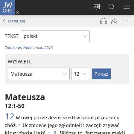
JW.ORG
Logowanie
(opens
Wybór
Szukaj
PO
new
języka
na
ME
Mateusza
window)
JW.ORG
TEKST
Zobacz wydanie z roku 2018
WYŚWIETL
według
według
rozdziałów
ksiąg
biblijnych
Mateusza
12:1-50
12
W owej porze Jezus szedł w sabat przez łany
+
zbóż.
Uczniowie jego zgłodnieli i zaczęli zrywać
+
2
kłosy zboża i jeść.
Widząc to, faryzeusze rzekli