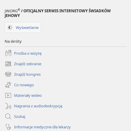
®
JW.ORG
/ OFICJALNY SERWIS INTERNETOWY ŚWIADKÓW
JEHOWY
Wyświetlanie
Na skróty
Prośba o wizytę
Znajdź zebranie
(opens
new
Znajdź kongres
(opens
window)
new
Co nowego
window)
Materiały wideo
Nagrania z audiodeskrypcją
Szukaj
Informacje medyczne dla lekarzy