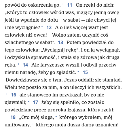
+
11
powód do oskarżenia go.
On rzekł do nich:
„Któryż to człowiek wśród was, mający jedną owcę —
+
jeśli ta wpadnie do dołu
w sabat — nie chwyci jej
+
12
i nie wyciągnie?
A o ileż więcej wart jest
+
człowiek niż owca!
Wolno zatem uczynić coś
13
szlachetnego w sabat”.
Potem powiedział do
tego człowieka: „Wyciągnij rękę”. I on ją wyciągnął,
i odzyskała sprawność, i stała się zdrowa jak druga
+
14
ręka.
Ale faryzeusze wyszli i odbyli przeciw
+
15
niemu naradę, żeby go zgładzić.
Dowiedziawszy się o tym, Jezus oddalił się stamtąd.
Wielu też poszło za nim, a on uleczył ich wszystkich,
+
16
ale stanowczo im przykazał, by go nie
+
17
ujawniali;
żeby się spełniło, co zostało
powiedziane przez proroka Izajasza, który rzekł:
+
18
„Oto mój sługa,
którego wybrałem, mój
+
umiłowany,
którego moja dusza darzy uznaniem!