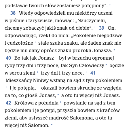
+
podstawie twoich słów zostaniesz potępiony”.
38
Wtedy odpowiedzieli mu niektórzy uczeni
w piśmie i faryzeusze, mówiąc: „Nauczycielu,
+
39
chcemy zobaczyć jakiś znak od ciebie”.
On,
odpowiadając, rzekł do nich: „Pokolenie niegodziwe
+
i cudzołożne
stale szuka znaku, ale żaden znak nie
+
będzie mu dany oprócz znaku proroka Jonasza.
+
40
Bo tak jak Jonasz
był w brzuchu ogromnej
+
ryby trzy dni i trzy noce, tak Syn Człowieczy
będzie
+
+
41
w sercu ziemi
trzy dni i trzy noce.
Mieszkańcy Niniwy wstaną na sąd z tym pokoleniem
+
+
i je potępią,
okazali bowiem skruchę ze względu
+
na to, co głosił Jonasz,
a oto tu więcej niż Jonasz.
+
42
Królowa z południa
powstanie na sąd z tym
pokoleniem i je potępi, przyszła bowiem z krańców
ziemi, aby usłyszeć mądrość Salomona, a oto tu
+
więcej niż Salomon.