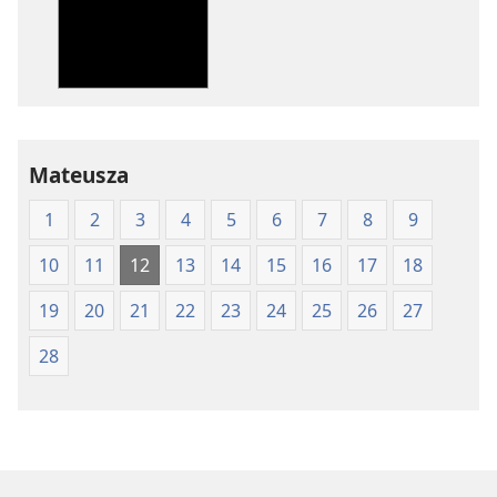
elektronicznych
audio
Pismo
Pismo
Święte
Święte
w
w
Przekładzie
Przekładzie
Nowego
Nowego
Mateusza
Świata
Świata
(wydanie
(wydanie
1
2
3
4
5
6
7
8
9
z
z
roku
roku
10
11
12
13
14
15
16
17
18
1997)
1997)
19
20
21
22
23
24
25
26
27
28