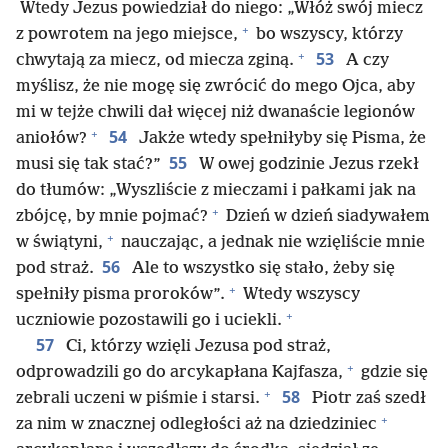
Wtedy Jezus powiedział do niego: „Włóż swój miecz
+
z powrotem na jego miejsce,
bo wszyscy, którzy
+
53
chwytają za miecz, od miecza zginą.
A czy
myślisz, że nie mogę się zwrócić do mego Ojca, aby
mi w tejże chwili dał więcej niż dwanaście legionów
+
54
aniołów?
Jakże wtedy spełniłyby się Pisma, że
55
musi się tak stać?”
W owej godzinie Jezus rzekł
do tłumów: „Wyszliście z mieczami i pałkami jak na
+
zbójcę, by mnie pojmać?
Dzień w dzień siadywałem
+
w świątyni,
nauczając, a jednak nie wzięliście mnie
56
pod straż.
Ale to wszystko się stało, żeby się
+
spełniły pisma proroków”.
Wtedy wszyscy
+
uczniowie pozostawili go i uciekli.
57
Ci, którzy wzięli Jezusa pod straż,
+
odprowadzili go do arcykapłana Kajfasza,
gdzie się
+
58
zebrali uczeni w piśmie i starsi.
Piotr zaś szedł
+
za nim w znacznej odległości aż na dziedziniec