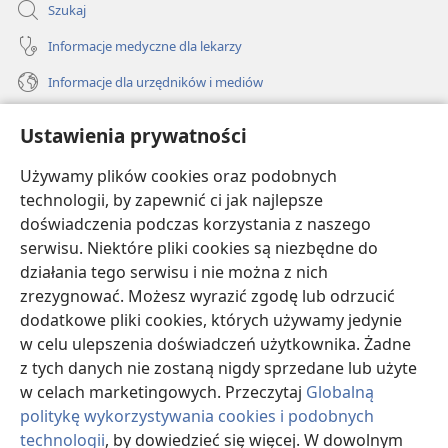
Szukaj
Informacje medyczne dla lekarzy
Informacje dla urzędników i mediów
Pomoc
Ustawienia prywatności
Darowizny
Używamy plików cookies oraz podobnych
(opens
new
technologii, by zapewnić ci jak najlepsze
window)
doświadczenia podczas korzystania z naszego
BIBLIOTEKA INTERNETOWA Strażnicy
(opens
serwisu. Niektóre pliki cookies są niezbędne do
new
®
JW Hub
działania tego serwisu i nie można z nich
window)
(opens
zrezygnować. Możesz wyrazić zgodę lub odrzucić
new
®
JW Library
window)
dodatkowe pliki cookies, których używamy jedynie
w celu ulepszenia doświadczeń użytkownika. Żadne
Watchtower Library
z tych danych nie zostaną nigdy sprzedane lub użyte
w celach marketingowych. Przeczytaj
Globalną
politykę wykorzystywania cookies i podobnych
technologii
, by dowiedzieć się więcej. W dowolnym