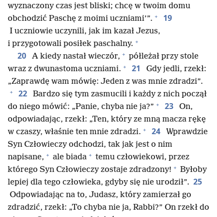
wyznaczony czas jest bliski; chcę w twoim domu
+
19
obchodzić Paschę z moimi uczniami’”.
I uczniowie uczynili, jak im kazał Jezus,
+
i przygotowali posiłek paschalny.
+
20
A kiedy nastał wieczór,
półleżał przy stole
+
21
wraz z dwunastoma uczniami.
Gdy jedli, rzekł:
„Zaprawdę wam mówię: Jeden z was mnie zdradzi”.
+
22
Bardzo się tym zasmucili i każdy z nich począł
+
23
do niego mówić: „Panie, chyba nie ja?”
On,
odpowiadając, rzekł: „Ten, który ze mną macza rękę
+
24
w czaszy, właśnie ten mnie zdradzi.
Wprawdzie
Syn Człowieczy odchodzi, tak jak jest o nim
+
+
napisane,
ale biada
temu człowiekowi, przez
+
którego Syn Człowieczy zostaje zdradzony!
Byłoby
25
lepiej dla tego człowieka, gdyby się nie urodził”.
Odpowiadając na to, Judasz, który zamierzał go
zdradzić, rzekł: „To chyba nie ja, Rabbi?” On rzekł do