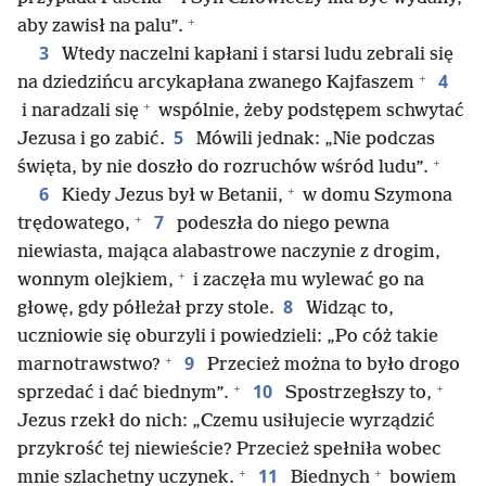
+
aby zawisł na palu”.
3
Wtedy naczelni kapłani i starsi ludu zebrali się
+
4
na dziedzińcu arcykapłana zwanego Kajfaszem
+
i naradzali się
wspólnie, żeby podstępem schwytać
5
Jezusa i go zabić.
Mówili jednak: „Nie podczas
+
święta, by nie doszło do rozruchów wśród ludu”.
+
6
Kiedy Jezus był w Betanii,
w domu Szymona
+
7
trędowatego,
podeszła do niego pewna
niewiasta, mająca alabastrowe naczynie z drogim,
+
wonnym olejkiem,
i zaczęła mu wylewać go na
8
głowę, gdy półleżał przy stole.
Widząc to,
uczniowie się oburzyli i powiedzieli: „Po cóż takie
+
9
marnotrawstwo?
Przecież można to było drogo
+
+
10
sprzedać i dać biednym”.
Spostrzegłszy to,
Jezus rzekł do nich: „Czemu usiłujecie wyrządzić
przykrość tej niewieście? Przecież spełniła wobec
+
+
11
mnie szlachetny uczynek.
Biednych
bowiem