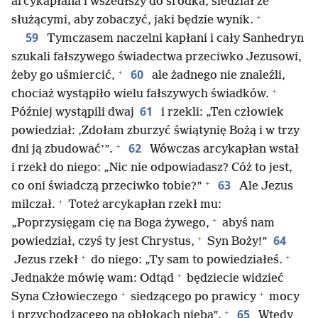
arcykapłana i wszedłszy do środka, siedział ze
+
służącymi, aby zobaczyć, jaki będzie wynik.
59
Tymczasem naczelni kapłani i cały Sanhedryn
szukali fałszywego świadectwa przeciwko Jezusowi,
+
60
żeby go uśmiercić,
ale żadnego nie znaleźli,
+
chociaż wystąpiło wielu fałszywych świadków.
61
Później wystąpili dwaj
i rzekli: „Ten człowiek
powiedział: ‚Zdołam zburzyć świątynię Bożą i w trzy
+
62
dni ją zbudować’”.
Wówczas arcykapłan wstał
i rzekł do niego: „Nic nie odpowiadasz? Cóż to jest,
+
63
co oni świadczą przeciwko tobie?”
Ale Jezus
+
milczał.
Toteż arcykapłan rzekł mu:
+
„Poprzysięgam cię na Boga żywego,
abyś nam
+
64
powiedział, czyś ty jest Chrystus,
Syn Boży!”
+
+
Jezus rzekł
do niego: „Ty sam to powiedziałeś.
+
Jednakże mówię wam: Odtąd
będziecie widzieć
+
+
Syna Człowieczego
siedzącego po prawicy
mocy
+
65
i przychodzącego na obłokach nieba”.
Wtedy