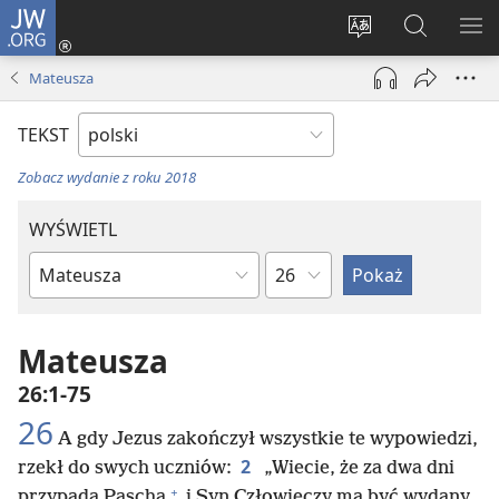
JW.ORG
Logowanie
(opens
Wybór
Szukaj
PO
new
języka
na
ME
Mateusza
window)
JW.ORG
TEKST
Zobacz wydanie z roku 2018
WYŚWIETL
według
według
rozdziałów
ksiąg
biblijnych
Mateusza
26:1-75
26
A gdy Jezus zakończył wszystkie te wypowiedzi,
2
rzekł do swych uczniów:
„Wiecie, że za dwa dni
+
przypada Pascha
i Syn Człowieczy ma być wydany,