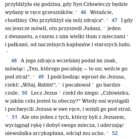
przybliżyła się godzina, gdy Syn Człowieczy będzie
+
46
wydany w ręce grzeszników.
Wstańcie,
+
47
chodźmy. Oto przybliżył się mój zdrajca”.
I gdy
+
on jeszcze mówił, oto przyszedł Judasz,
jeden
+
z dwunastu, a razem z nim wielki tłum z mieczami
i pałkami, od naczelnych kapłanów i starszych ludu.
+
48
A jego zdrajca wcześniej podał im znak,
mówiąc: „Ten, którego pocałuję — to on; weźcie go
+
49
pod straż”.
I podchodząc wprost do Jezusa,
+
+
rzekł: „Witaj, Rabbi!”,
i pocałował
go bardzo
+
50
czule.
Lecz Jezus
rzekł do niego: „Człowieku,
w jakim celu jesteś tu obecny?” Wtedy oni wystąpili
i pochwycili Jezusa w swe ręce, i wzięli go pod straż.
+
51
Ale oto jeden z tych, którzy byli z Jezusem,
wyciągnął rękę i dobył swego miecza, i uderzając
+
52
niewolnika arcykapłana, odciął mu ucho.