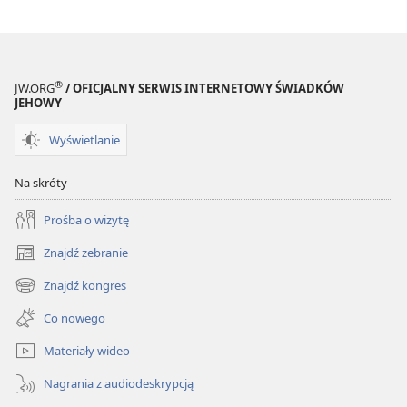
®
JW.ORG
/ OFICJALNY SERWIS INTERNETOWY ŚWIADKÓW
JEHOWY
Wyświetlanie
Na skróty
Prośba o wizytę
Znajdź zebranie
(opens
new
Znajdź kongres
(opens
window)
new
Co nowego
window)
Materiały wideo
Nagrania z audiodeskrypcją