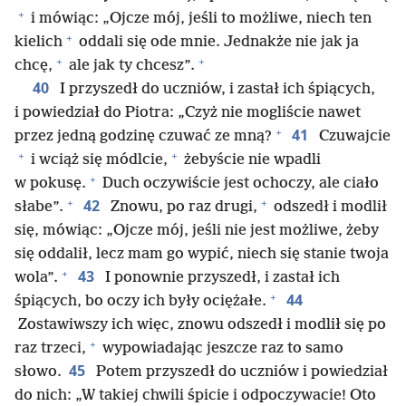
+
i mówiąc: „Ojcze mój, jeśli to możliwe, niech ten
+
kielich
oddali się ode mnie. Jednakże nie jak ja
+
+
chcę,
ale jak ty chcesz”.
40
I przyszedł do uczniów, i zastał ich śpiących,
i powiedział do Piotra: „Czyż nie mogliście nawet
+
41
przez jedną godzinę czuwać ze mną?
Czuwajcie
+
+
i wciąż się módlcie,
żebyście nie wpadli
+
w pokusę.
Duch oczywiście jest ochoczy, ale ciało
+
+
42
słabe”.
Znowu, po raz drugi,
odszedł i modlił
się, mówiąc: „Ojcze mój, jeśli nie jest możliwe, żeby
się oddalił, lecz mam go wypić, niech się stanie twoja
+
43
wola”.
I ponownie przyszedł, i zastał ich
+
44
śpiących, bo oczy ich były ociężałe.
Zostawiwszy ich więc, znowu odszedł i modlił się po
+
raz trzeci,
wypowiadając jeszcze raz to samo
45
słowo.
Potem przyszedł do uczniów i powiedział
do nich: „W takiej chwili śpicie i odpoczywacie! Oto