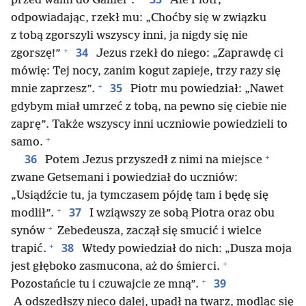
przed wami do Galilei”.
Ale Piotr,
odpowiadając, rzekł mu: „Choćby się w związku
z tobą zgorszyli wszyscy inni, ja nigdy się nie
+
34
zgorszę!”
Jezus rzekł do niego: „Zaprawdę ci
mówię: Tej nocy, zanim kogut zapieje, trzy razy się
+
35
mnie zaprzesz”.
Piotr mu powiedział: „Nawet
gdybym miał umrzeć z tobą, na pewno się ciebie nie
zaprę”. Także wszyscy inni uczniowie powiedzieli to
+
samo.
+
36
Potem Jezus przyszedł z nimi na miejsce
zwane Getsemani i powiedział do uczniów:
„Usiądźcie tu, ja tymczasem pójdę tam i będę się
+
37
modlił”.
I wziąwszy ze sobą Piotra oraz obu
+
synów
Zebedeusza, zaczął się smucić i wielce
+
38
trapić.
Wtedy powiedział do nich: „Dusza moja
+
jest głęboko zasmucona, aż do śmierci.
+
39
Pozostańcie tu i czuwajcie ze mną”.
A odszedłszy nieco dalej, upadł na twarz, modląc się