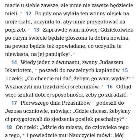
macie u siebie zawsze, ale mnie nie zawsze będziecie
+
12
mieli.
Bo gdy ona wylała ten wonny olejek na
moje ciało, uczyniła to, aby mnie przygotować na
+
13
pogrzeb.
Zaprawdę wam mówię: Gdziekolwiek
po całym świecie będzie głoszona ta dobra nowina,
na pewno będzie też opowiadane, co uczyniła ta
+
niewiasta, na jej pamiątkę”.
14
Wtedy jeden z dwunastu, zwany Judaszem
+
15
Iskariotem,
poszedł do naczelnych kapłanów
+
i rzekł: „Co chcecie mi dać, żebym go wam wydał?”
+
16
Wyznaczyli mu trzydzieści srebrników.
Odtąd
+
więc szukał dobrej sposobności, żeby go zdradzić.
+
17
Pierwszego dnia Przaśników
podeszli do
Jezusa uczniowie, mówiąc: „Gdzie chcesz, żebyśmy
+
ci przygotowali do zjedzenia posiłek paschalny?”
18
On rzekł: „Idźcie do miasta, do człowieka tego
+
a tego,
i powiedzcie mu: Nauczyciel mówi: ‚Mój