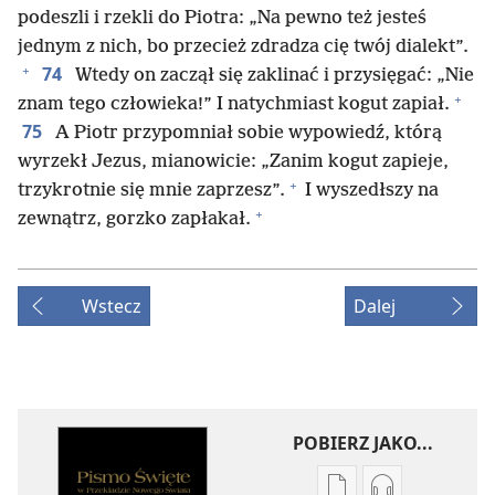
podeszli i rzekli do Piotra: „Na pewno też jesteś
jednym z nich, bo przecież zdradza cię twój dialekt”.
+
74
Wtedy on zaczął się zaklinać i przysięgać: „Nie
+
znam tego człowieka!” I natychmiast kogut zapiał.
75
A Piotr przypomniał sobie wypowiedź, którą
wyrzekł Jezus, mianowicie: „Zanim kogut zapieje,
+
trzykrotnie się mnie zaprzesz”.
I wyszedłszy na
+
zewnątrz, gorzko zapłakał.
Wstecz
Dalej
POBIERZ JAKO...