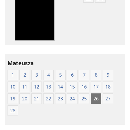
Ustawienia
Ustawienia
pobierania
pobierania
publikacji
nagrań
elektronicznych
audio
Pismo
Pismo
Święte
Święte
w
w
Przekładzie
Przekładzie
Nowego
Nowego
Mateusza
Świata
Świata
(wydanie
(wydanie
1
2
3
4
5
6
7
8
9
z
z
roku
roku
10
11
12
13
14
15
16
17
18
1997)
1997)
19
20
21
22
23
24
25
26
27
28