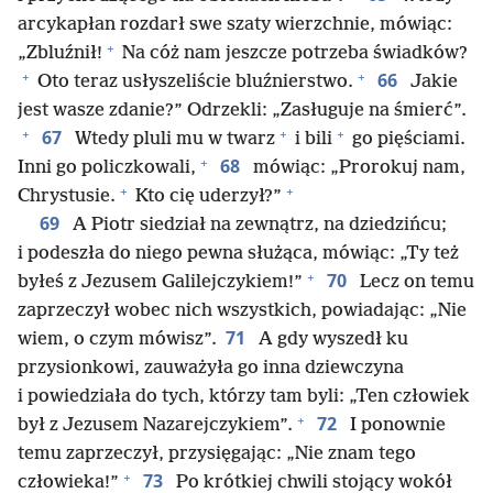
arcykapłan rozdarł swe szaty wierzchnie, mówiąc:
+
„Zbluźnił!
Na cóż nam jeszcze potrzeba świadków?
+
+
66
Oto teraz usłyszeliście bluźnierstwo.
Jakie
jest wasze zdanie?” Odrzekli: „Zasługuje na śmierć”.
+
+
+
67
Wtedy pluli mu w twarz
i bili
go pięściami.
+
68
Inni go policzkowali,
mówiąc: „Prorokuj nam,
+
+
Chrystusie.
Kto cię uderzył?”
69
A Piotr siedział na zewnątrz, na dziedzińcu;
i podeszła do niego pewna służąca, mówiąc: „Ty też
+
70
byłeś z Jezusem Galilejczykiem!”
Lecz on temu
zaprzeczył wobec nich wszystkich, powiadając: „Nie
71
wiem, o czym mówisz”.
A gdy wyszedł ku
przysionkowi, zauważyła go inna dziewczyna
i powiedziała do tych, którzy tam byli: „Ten człowiek
+
72
był z Jezusem Nazarejczykiem”.
I ponownie
temu zaprzeczył, przysięgając: „Nie znam tego
+
73
człowieka!”
Po krótkiej chwili stojący wokół