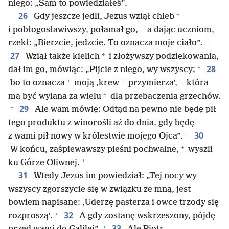
niego: „Sam to powiedziałeś”.
+
26
Gdy jeszcze jedli, Jezus wziął chleb
+
i pobłogosławiwszy, połamał go,
a dając uczniom,
+
rzekł: „Bierzcie, jedzcie. To oznacza moje ciało”.
+
27
Wziął także kielich
i złożywszy podziękowania,
+
28
dał im go, mówiąc: „Pijcie z niego, wy wszyscy;
+
+
+
bo to oznacza
moją ‚krew
przymierza’,
która
+
ma być wylana za wielu
dla przebaczenia grzechów.
+
29
Ale wam mówię: Odtąd na pewno nie będę pił
tego produktu z winorośli aż do dnia, gdy będę
+
30
z wami pił nowy w królestwie mojego Ojca”.
+
W końcu, zaśpiewawszy pieśni pochwalne,
wyszli
+
ku Górze Oliwnej.
31
Wtedy Jezus im powiedział: „Tej nocy wy
wszyscy zgorszycie się w związku ze mną, jest
bowiem napisane: ‚Uderzę pasterza i owce trzody się
+
32
rozproszą’.
A gdy zostanę wskrzeszony, pójdę
+
33