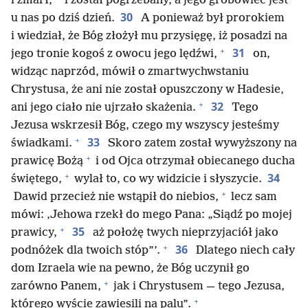
i zmarł,
i został pogrzebany, a jego grobowiec jest
30
u nas po dziś dzień.
A ponieważ był prorokiem
i wiedział, że Bóg złożył mu przysięgę, iż posadzi na
+
31
jego tronie kogoś z owocu jego lędźwi,
on,
widząc naprzód, mówił o zmartwychwstaniu
Chrystusa, że ani nie został opuszczony w Hadesie,
+
32
ani jego ciało nie ujrzało skażenia.
Tego
Jezusa wskrzesił Bóg, czego my wszyscy jesteśmy
+
33
świadkami.
Skoro zatem został wywyższony na
+
prawicę Bożą
i od Ojca otrzymał obiecanego ducha
+
34
świętego,
wylał to, co wy widzicie i słyszycie.
+
Dawid przecież nie wstąpił do niebios,
lecz sam
mówi: ‚Jehowa rzekł do mego Pana: „Siądź po mojej
+
35
prawicy,
aż położę twych nieprzyjaciół jako
+
36
podnóżek dla twoich stóp”’.
Dlatego niech cały
dom Izraela wie na pewno, że Bóg uczynił go
+
zarówno Panem,
jak i Chrystusem — tego Jezusa,
+
którego wyście zawiesili na palu”.