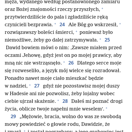
męża, wydanego według postanowionego zamiaru
+
oraz Bożej znajomości rzeczy przyszłych,
przytwierdziliście do pala i zgładziliście ręką
+
+
24
czynicieli bezprawia.
Ale Bóg go wskrzesił,
+
rozwiązawszy boleści śmierci,
ponieważ było
+
25
niemożliwe, żeby go dalej zatrzymywała.
Dawid bowiem mówi o nim: ‚Zawsze miałem przed
oczami Jehowę, gdyż jest on po mojej prawicy, aby
+
26
mną nic nie wstrząsnęło.
Dlatego serce moje
się rozweseliło, a język mój wielce się rozradował.
Ponadto nawet moje ciało mieszkać będzie
+
27
w nadziei,
gdyż nie pozostawisz mojej duszy
w Hadesie ani nie pozwolisz, żeby lojalny wobec
+
28
ciebie ujrzał skażenie.
Dałeś mi poznać drogi
+
życia, oblicze twoje napełni mnie weselem’.
29
„Mężowie, bracia, wolno do was ze swobodą
mowy powiedzieć o głowie rodu, Dawidzie, że
+