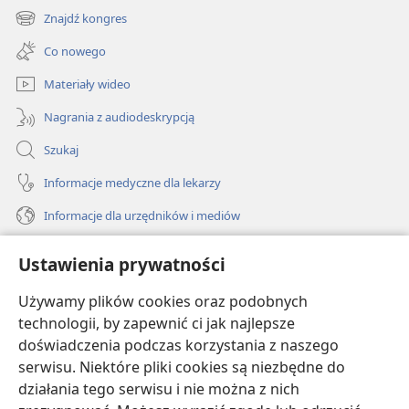
new
Znajdź kongres
(opens
window)
new
Co nowego
window)
Materiały wideo
Nagrania z audiodeskrypcją
Szukaj
Informacje medyczne dla lekarzy
Informacje dla urzędników i mediów
Pomoc
Ustawienia prywatności
Darowizny
Używamy plików cookies oraz podobnych
(opens
new
technologii, by zapewnić ci jak najlepsze
window)
doświadczenia podczas korzystania z naszego
BIBLIOTEKA INTERNETOWA Strażnicy
(opens
serwisu. Niektóre pliki cookies są niezbędne do
new
®
JW Hub
działania tego serwisu i nie można z nich
window)
(opens