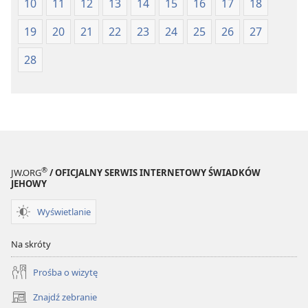
10
11
12
13
14
15
16
17
18
1997)
1997)
19
20
21
22
23
24
25
26
27
28
®
JW.ORG
/ OFICJALNY SERWIS INTERNETOWY ŚWIADKÓW
JEHOWY
Wyświetlanie
Na skróty
Prośba o wizytę
Znajdź zebranie
(opens