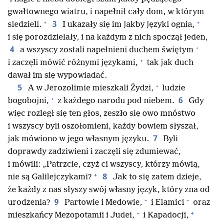
gwałtownego wiatru, i napełnił cały dom, w którym
+
+
3
siedzieli.
I ukazały się im jakby języki ognia,
i się porozdzielały, i na każdym z nich spoczął jeden,
+
4
a wszyscy zostali napełnieni duchem świętym
+
i zaczęli mówić różnymi językami,
tak jak duch
dawał im się wypowiadać.
+
5
A w Jerozolimie mieszkali Żydzi,
ludzie
+
6
bogobojni,
z każdego narodu pod niebem.
Gdy
więc rozległ się ten głos, zeszło się owo mnóstwo
i wszyscy byli oszołomieni, każdy bowiem słyszał,
7
jak mówiono w jego własnym języku.
Byli
doprawdy zadziwieni i zaczęli się zdumiewać,
i mówili: „Patrzcie, czyż ci wszyscy, którzy mówią,
+
8
nie są Galilejczykami?
Jak to się zatem dzieje,
że każdy z nas słyszy swój własny język, który zna od
+
+
9
urodzenia?
Partowie i Medowie,
i Elamici
oraz
+
+
mieszkańcy Mezopotamii i Judei,
i Kapadocji,