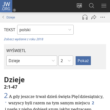
JW.ORG
Logowanie
(opens
Wybór
Szukaj
PO
new
języka
na
ME
Dzieje
window)
JW.ORG
TEKST
Zobacz wydanie z roku 2018
WYŚWIETL
według
według
rozdziałów
ksiąg
biblijnych
Dzieje
2:1-47
2
A gdy jeszcze trwał dzień święta Pięćdziesiątnicy,
+
2
wszyscy byli razem na tym samym miejscu
i nagle z nieba dobiegł szum jakby pędzącego