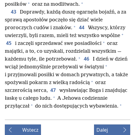
+
+
posiłków
oraz na modlitwach.
43
Doprawdy, każdą duszę ogarnęła bojaźń, a za
sprawą apostołów poczęło się dziać wiele
+
44
proroczych cudów i znaków.
Wszyscy, którzy
+
uwierzyli, byli razem, mieli też wszystko wspólne
+
45
i zaczęli sprzedawać swe posiadłości
oraz
majątki, a to, co uzyskali, rozdzielali wszystkim —
+
46
każdemu tyle, ile potrzebował.
I dzień w dzień
+
wciąż jednomyślnie przebywali w świątyni
i przyjmowali posiłki w domach prywatnych, a także
+
spożywali pokarm z wielką radością
oraz
47
szczerością serca,
wysławiając Boga i znajdując
+
łaskę u całego ludu.
A Jehowa codziennie
+
+
przyłączał
do nich dostępujących wybawienia.
Wstecz
Dalej