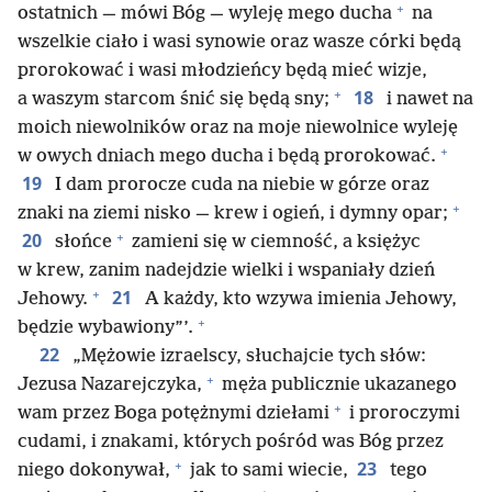
+
ostatnich — mówi Bóg — wyleję mego ducha
na
wszelkie ciało i wasi synowie oraz wasze córki będą
prorokować i wasi młodzieńcy będą mieć wizje,
+
18
a waszym starcom śnić się będą sny;
i nawet na
moich niewolników oraz na moje niewolnice wyleję
+
w owych dniach mego ducha i będą prorokować.
19
I dam prorocze cuda na niebie w górze oraz
+
znaki na ziemi nisko — krew i ogień, i dymny opar;
+
20
słońce
zamieni się w ciemność, a księżyc
w krew, zanim nadejdzie wielki i wspaniały dzień
+
21
Jehowy.
A każdy, kto wzywa imienia Jehowy,
+
będzie wybawiony”’.
22
„Mężowie izraelscy, słuchajcie tych słów:
+
Jezusa Nazarejczyka,
męża publicznie ukazanego
+
wam przez Boga potężnymi dziełami
i proroczymi
cudami, i znakami, których pośród was Bóg przez
+
23
niego dokonywał,
jak to sami wiecie,
tego