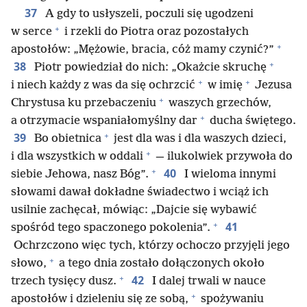
37
A gdy to usłyszeli, poczuli się ugodzeni
+
w serce
i rzekli do Piotra oraz pozostałych
+
apostołów: „Mężowie, bracia, cóż mamy czynić?”
+
38
Piotr powiedział do nich: „Okażcie skruchę
+
+
i niech każdy z was da się ochrzcić
w imię
Jezusa
+
Chrystusa ku przebaczeniu
waszych grzechów,
+
a otrzymacie wspaniałomyślny dar
ducha świętego.
+
39
Bo obietnica
jest dla was i dla waszych dzieci,
+
i dla wszystkich w oddali
— ilukolwiek przywoła do
+
40
siebie Jehowa, nasz Bóg”.
I wieloma innymi
słowami dawał dokładne świadectwo i wciąż ich
usilnie zachęcał, mówiąc: „Dajcie się wybawić
+
41
spośród tego spaczonego pokolenia”.
Ochrzczono więc tych, którzy ochoczo przyjęli jego
+
słowo,
a tego dnia zostało dołączonych około
+
42
trzech tysięcy dusz.
I dalej trwali w nauce
+
apostołów i dzieleniu się ze sobą,
spożywaniu