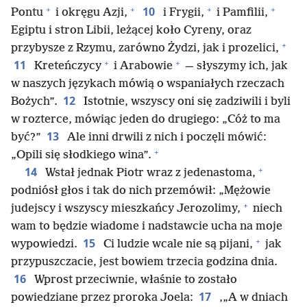
+
+
+
+
10
Pontu
i okręgu Azji,
i Frygii,
i Pamfilii,
Egiptu i stron Libii, leżącej koło Cyreny, oraz
+
przybysze z Rzymu, zarówno Żydzi, jak i prozelici,
+
+
11
Kreteńczycy
i Arabowie
— słyszymy ich, jak
w naszych językach mówią o wspaniałych rzeczach
12
Bożych”.
Istotnie, wszyscy oni się zadziwili i byli
w rozterce, mówiąc jeden do drugiego: „Cóż to ma
13
być?”
Ale inni drwili z nich i poczęli mówić:
+
„Opili się słodkiego wina”.
+
14
Wstał jednak Piotr wraz z jedenastoma,
podniósł głos i tak do nich przemówił: „Mężowie
+
judejscy i wszyscy mieszkańcy Jerozolimy,
niech
wam to będzie wiadome i nadstawcie ucha na moje
+
15
wypowiedzi.
Ci ludzie wcale nie są pijani,
jak
przypuszczacie, jest bowiem trzecia godzina dnia.
16
Wprost przeciwnie, właśnie to zostało
17
powiedziane przez proroka Joela:
‚„A w dniach