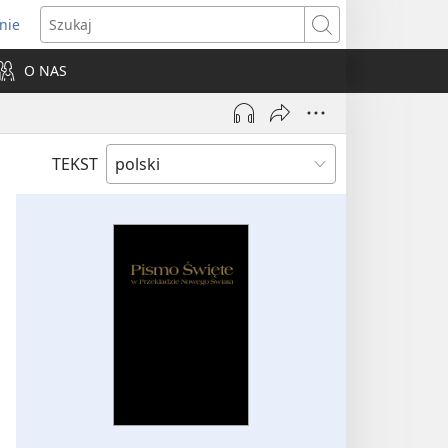
nie
ns
Szukaj
O NAS
dow)
TEKST