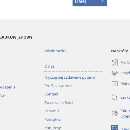
Dalej
ŚWIADKÓW JEHOWY
Wiadomości
Na skróty
Prośb
O nas
Znajd
(opens
Najczęściej zadawane pytania
new
Mater
Prośba o wizytę
window)
proszenia
Kontakt
łów
Szuka
Zwiedzanie Betel
Infor
Zebrania
a
urzę
Pamiątka
Kongresy
Dar