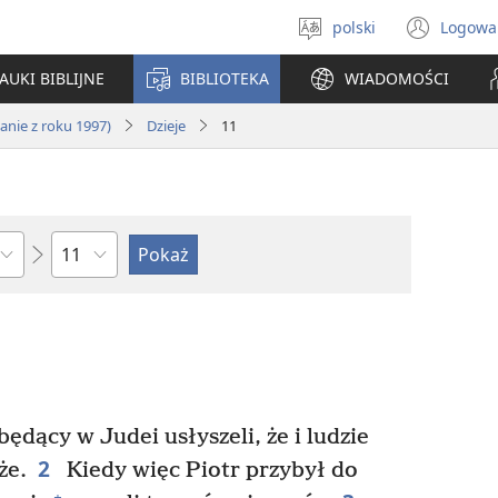
polski
Logowa
Wybór
(ope
języka
new
AUKI BIBLIJNE
BIBLIOTEKA
WIADOMOŚCI
win
nie z roku 1997)
Dzieje
11
według
rozdziałów
ędący w Judei usłyszeli, że i ludzie
2
że.
Kiedy więc Piotr przybył do
+