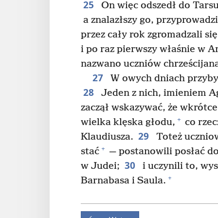
25
On więc odszedł do Tarsu
a znalazłszy go, przyprowadzi
przez cały rok zgromadzali się
i po raz pierwszy właśnie w An
nazwano uczniów chrześcijan
27
W owych dniach przybyli
28
Jeden z nich, imieniem A
zaczął wskazywać, że wkrótce
+
wielka klęska głodu,
co rzec
29
Klaudiusza.
Toteż uczniow
+
stać
— postanowili posłać d
30
w Judei;
i uczynili to, wy
+
Barnabasa i Saula.