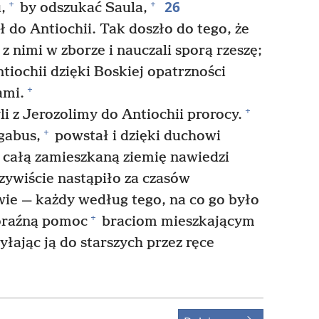
26
+
+
,
by odszukać Saula,
ł do Antiochii. Tak doszło do tego, że
 z nimi w zborze i nauczali sporą rzeszę;
tiochii dzięki Boskiej opatrzności
+
ami.
+
 z Jerozolimy do Antiochii prorocy.
+
gabus,
powstał i dzięki duchowi
 całą zamieszkaną ziemię nawiedzi
zywiście nastąpiło za czasów
ie — każdy według tego, na co go było
+
oraźną pomoc
braciom mieszkającym
syłając ją do starszych przez ręce