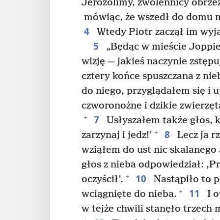
Jerozolimy, zwolennicy obrze
mówiąc, że wszedł do domu mę
4
Wtedy Piotr zaczął im wyjaś
5
„Będąc w mieście Joppie,
wizję — jakieś naczynie zstępu
cztery końce spuszczana z nieb
do niego, przyglądałem się i 
czworonożne i dzikie zwierzęta
7
+
Usłyszałem także głos, k
8
+
zarzynaj i jedz!’
Lecz ja r
wziąłem do ust nic skalanego 
głos z nieba odpowiedział: ‚
10
+
oczyścił’.
Nastąpiło to p
11
+
wciągnięte do nieba.
I o
w tejże chwili stanęło trzech