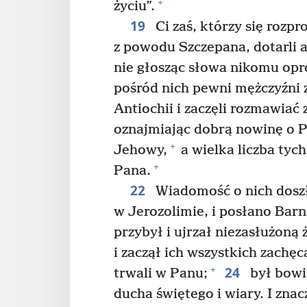
+
życiu”.
19
Ci zaś, którzy się rozpro
z powodu Szczepana, dotarli a
nie głosząc słowa nikomu op
pośród nich pewni mężczyźni z
Antiochii i zaczęli rozmawiać
oznajmiając dobrą nowinę o P
+
Jehowy,
a wielka liczba tych
+
Pana.
22
Wiadomość o nich doszł
w Jerozolimie, i posłano Bar
przybył i ujrzał niezasłużoną 
i zaczął ich wszystkich zachę
24
+
trwali w Panu;
był bowi
ducha świętego i wiary. I zna