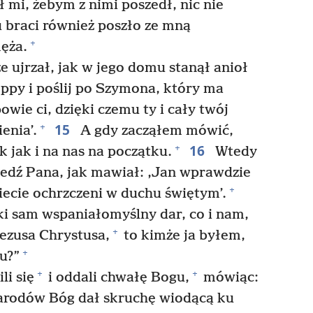
 mi, żebym z nimi poszedł, nic nie
u braci również poszło ze mną
+
ęża.
 ujrzał, jak w jego domu stanął anioł
Joppy i poślij po Szymona, który ma
owie ci, dzięki czemu ty i cały twój
15
+
enia’.
A gdy zacząłem mówić,
16
+
ak jak i na nas na początku.
Wtedy
dź Pana, jak mawiał: ‚Jan wprawdzie
+
iecie ochrzczeni w duchu świętym’.
ki sam wspaniałomyślny dar, co i nam,
+
ezusa Chrystusa,
to kimże ja byłem,
+
u?”
+
+
li się
i oddali chwałę Bogu,
mówiąc:
narodów Bóg dał skruchę wiodącą ku