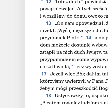
12
+
+
Toteż duch
powiedział
powątpiewając. A tych sześci
i weszliśmy do domu owego m
13
„On nam opowiedział, że
i rzekł: ‚Wyślij mężczyzn do 
14
+
przydomek Piotr,
a on p
dom możecie dostąpić wybawi
zstąpił na nich duch święty, t
przypomniałem sobie wypowie
+
chrzcił wodą,
lecz wy zostan
17
Jeżeli więc Bóg dał im ta
którzyśmy uwierzyli w Pana J
żebym mógł przeszkodzić Bog
18
Usłyszawszy to, uspokoi
„A zatem również ludziom z 