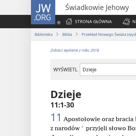
JW.ORG
Świadkowie Jehowy
STRONA GŁÓWNA
N
Biblioteka
Biblia
Przekład Nowego Świata (wyda
Zobacz wydanie z roku 2018
WYŚWIETL
według
ksiąg
biblijnych
Dzieje
11:1-30
11
Apostołowie oraz bracia b
+
z narodów
przyjęli słowo Bo