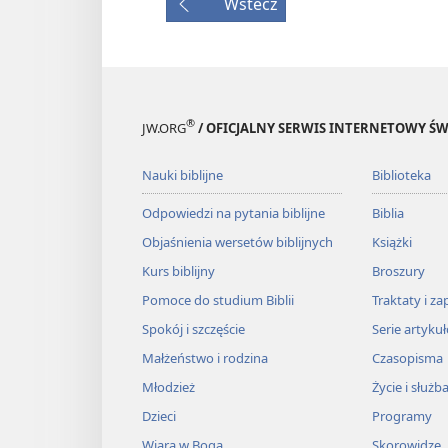
Wstecz
®
JW.ORG
/ OFICJALNY SERWIS INTERNETOWY 
Nauki biblijne
Biblioteka
Odpowiedzi na pytania biblijne
Biblia
Objaśnienia wersetów biblijnych
Książki
Kurs biblijny
Broszury
Pomoce do studium Biblii
Traktaty i za
Spokój i szczęście
Serie artyku
Małżeństwo i rodzina
Czasopisma
Młodzież
Życie i służb
Dzieci
Programy
Wiara w Boga
Skorowidze