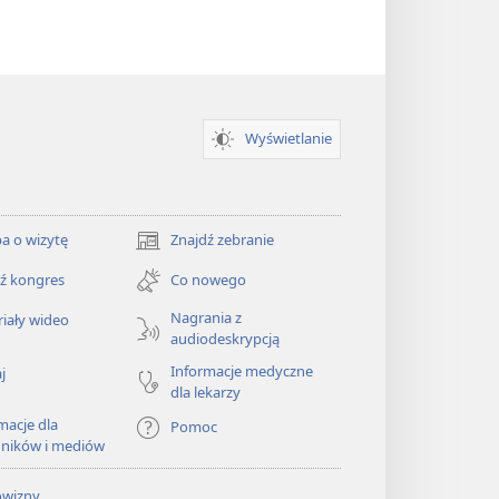
Wyświetlanie
a o wizytę
Znajdź zebranie
(opens
new
ź kongres
Co nowego
window)
Nagrania z
iały wideo
audiodeskrypcją
Informacje medyczne
j
dla lekarzy
macje dla
Pomoc
dników i mediów
owizny