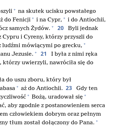
+
szyli
na skutek ucisku powstałego
+
+
ż do Fenicji
i na Cypr,
i do Antiochii,
20
+
rócz samych Żydów.
Byli jednak
 Cypru i Cyreny, którzy przyszli do
+
 z ludźmi mówiącymi po grecku,
21
+
anu Jezusie.
I była z nimi ręka
, którzy uwierzyli, nawróciła się do
a do uszu zboru, który był
23
+
nabasa
aż do Antiochii.
Gdy ten
+
+
życzliwość
Bożą, uradował się
cać, aby zgodnie z postanowieniem serca
em człowiekiem dobrym oraz pełnym
+
czny tłum został dołączony do Pana.