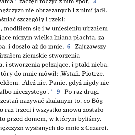
3
zania
zaczęli toczyć z nim spór,
żczyzn nie obrzezanych i z nimi jadł.
niać szczegóły i rzekł:
 modliłem się i w uniesieniu ujrzałem
jące niczym wielka lniana płachta, za
6
a, i doszło aż do mnie.
Zajrzawszy
ujrzałem ziemskie stworzenia
, i stworzenia pełzające, i ptaki nieba.
tóry do mnie mówił: ‚Wstań, Piotrze,
zekłem: ‚Ależ nie, Panie, gdyż nigdy nie
9
+
albo nieczystego’.
Po raz drugi
Przestań nazywać skalanym to, co Bóg
o raz trzeci i wszystko znowu zostało
to przed domem, w którym byliśmy,
 mężczyzn wysłanych do mnie z Cezarei.