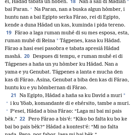
18
*
ei, Hádad tabata un hóben.
Nan a sali di Mádian
+
bai Paran.
Na Paran, nan a buska algun hòmber, i
huntu nan a bai Egipto serka Fárao, rei di Egipto,
kende a duna Hádad un kas, kuminda i pida tereno.
19
Fárao a laga ruman muhé di su mes esposa, esta,
*
ruman muhé di Reina
Tágpenes, kasa ku Hádad.
Fárao a hasi esei pasobra e tabata apresiá Hádad
20
mashá.
Despues di tempu, e ruman muhé ei di
Tágpenes a haña un yu hòmber ku Hádad. Nan a
yama e yu Genubat. Tágpenes a lanta e mucha den
kas di Fárao. Asina, Genubat a biba den kas di Fárao,
huntu ku e yu hòmbernan di Fárao.
21
*
Na Egipto, Hádad a haña sa ku David a muri
+
i ku Yóab, komandante di e ehérsito, tambe a muri.
+
P’esei, Hádad a bisa Fárao: “Laga mi bai mi pais
22
bèk.”
Pero Fárao a bis’é: “Kiko bo falta ku bo ke
bai bo pais bèk?” Hádad a kontest’é: “Mi no falta
nada. Pero, por fabor, laga mi bai bèk.”