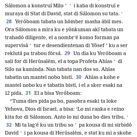
+
*
Sálomon a konstruí Milo
i kaba di konstruí e
+
muraya di Stat di David, stat di Sálomon su tata.
28
Yeróboam tabata un hòmber masha ábil mes.
Ora Sálomon a mira ku e yònkuman akí tabata un
trahadó diligente, el a nombr’é komo forman pa
+
*
supervisá
tur e desendientenan di Yósef
ku a ser
29
reklutá pa trabou fòrsá.
Un dia ku Yeróboam a
+
sali for di Herúsalèm, el a topa Profeta Ahías
di
Silo na kaminda. Nan tabata nan dos so. Ahías
30
tabatin un mantel nobo bistí.
Ahías a kohe e
mantel nobo ku e tabatin bistí, i el a sker esaki na
31
12 pida.
El a bisa Yeróboam:
“Tuma dies pida pa bo, pasobra esaki ta loke
Yehova, Dios di Israel, a bisa: ‘Lo mi ranka e reino
+
kita for di Sálomon. Anto lo mi duna bo dies tribu.
+
32
Mi ta lag’é ku un tribu so
pa kousa di mi sirbidó
+
David
i pa kousa di Herúsalèm, e stat ku mi a skohe