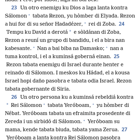
23
Un otro enemigu ku Dios a laga lanta kontra
+
Sálomon
tabata Rezon, yu hòmber di Elyada. Rezon
+
24
a hui for di su señor Hadadézer,
rei di Zoba.
*
Tempu ku David a derotá
e sòldánan di Zoba,
Rezon a reuní un grupo di bandidu, i el a bira nan
+
+
kabesante.
Nan a bai biba na Damasko;
nan a
25
tuma kontrol, i el a kuminsá goberná einan.
Rezon tabata enemigu di Israel durante henter e
reinado di Sálomon. I meskos ku Hádad, el a kousa
Israel hopi daño pasobra e tabata odia Israel. Rezon
tabata gobernante di Siria.
26
Un otro persona ku a kuminsá rebeldiá kontra
+
+
*
Rei Sálomon
tabata Yeróboam,
yu hòmber di
Nébat. Yeróboam tabata un efraimita prosedente di
+
Zereda i un sirbidó di Sálomon.
Yeróboam su
27
mama, kende tabata biuda, tabata yama Zerua.
Yeróboam a lanta kontra Rei Sálomon pasobra