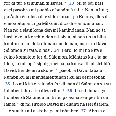
+
33
for di tur e tribunan di Israel.
Mi ta bai hasi
+
esei pasobra mi pueblo a bandoná mi.
Nan ta bùig
pa Ástorèt, diosa di e sidonionan, pa Kémos, dios di
e moabitanan, i pa Mílkòm, dios di e amonitanan.
Nan no a sigui kana den mi kamindanan. Nan no ta
hasi loke ta korekto den mi bista, ni nan no ta biba
konforme mi dekretonan i mi leinan, manera David,
34
Sálomon su tata, a hasi.
Pero, lo mi no kita e
reino kompleto for di Sálomon. Miéntras ku e ta na
bida, lo mi lag’é sigui goberná pa kousa di mi sirbidó
+
David, kende mi a skohe,
pasobra David tabata
kumpli ku mi mandamentunan i ku mi dekretonan.
35
Lo mi kita e reinado for di man di Sálomon su yu
+
36
hòmber i duna bo dies tribu.
Lo mi duna e yu
hòmber di Sálomon un tribu pa asina semper tin un
*
lampi
di mi sirbidó David mi dilanti na Herúsalèm,
+
37
e stat ku mi a skohe pa mi nòmber.
Abo ta e