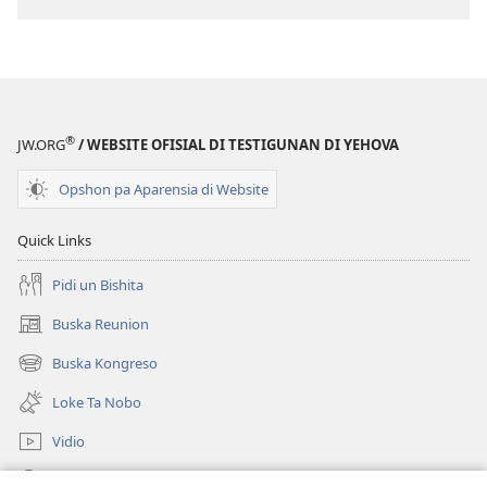
®
JW.ORG
/ WEBSITE OFISIAL DI TESTIGUNAN DI YEHOVA
Opshon pa Aparensia di Website
Quick Links
Pidi un Bishita
Buska Reunion
(opens
new
Buska Kongreso
(opens
window)
new
Loke Ta Nobo
window)
Vidio
Buska Riba JW.ORG