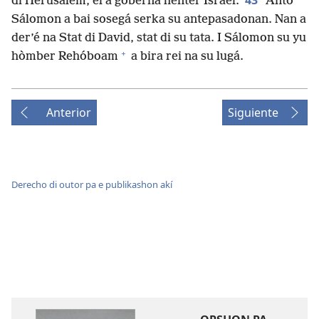
43
di Herúsalèm, el a goberná henter Israel.
Anto
Sálomon a bai sosegá serka su antepasadonan. Nan a
der’é na Stat di David, stat di su tata. I Sálomon su yu
+
hòmber Rehóboam
a bira rei na su lugá.
Anterior
Siguiente
Derecho di outor pa e publikashon akí