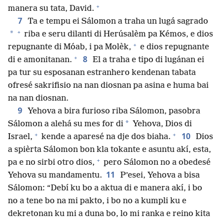
+
manera su tata, David.
7
Ta e tempu ei Sálomon a traha un lugá sagrado
+
*
riba e seru dilanti di Herúsalèm pa Kémos, e dios
+
repugnante di Móab, i pa Molèk,
e dios repugnante
+
8
di e amonitanan.
El a traha e tipo di lugánan ei
pa tur su esposanan estranhero kendenan tabata
ofresé sakrifisio na nan diosnan pa asina e huma bai
na nan diosnan.
9
Yehova a bira furioso riba Sálomon, pasobra
*
Sálomon a alehá su mes for di
Yehova, Dios di
+
+
10
Israel,
kende a aparesé na dje dos biaha.
Dios
a spièrta Sálomon bon kla tokante e asuntu akí, esta,
+
pa e no sirbi otro dios,
pero Sálomon no a obedesé
11
Yehova su mandamentu.
P’esei, Yehova a bisa
Sálomon: “Debí ku bo a aktua di e manera akí, i bo
no a tene bo na mi pakto, i bo no a kumpli ku e
dekretonan ku mi a duna bo, lo mi ranka e reino kita