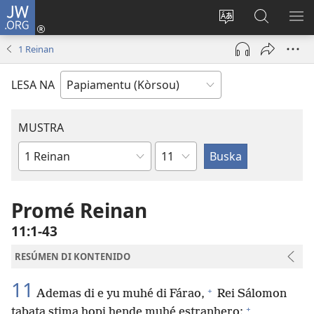
JW.ORG
Log
In
Kambia
Buska
MU
(opens
idioma
Riba
ME
1 Reinan
new
di
JW.ORG
window)
e
LESA NA
website
MUSTRA
Kapítulo
Buki
di
Beibel
Promé Reinan
11:1-43
RESÚMEN DI KONTENIDO
11
+
Ademas di e yu muhé di Fárao,
Rei Sálomon
+
tabata stima hopi hende muhé estranhero: