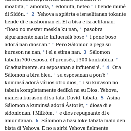
+
+
+
moabita,
amonita,
edomita, heteo
i hende muhé
+
2
di Sídòn.
Yehova a spièrta e israelitanan tokante
hende di e nashonnan ei. El a bisa e israelitanan:
*
“Boso no mester meskla ku nan,
pasobra
*
siguramente nan lo influensiá boso
i pone boso
+
adorá nan diosnan.”
Pero Sálomon a pega su
3
*
kurason na nan,
i el a stima nan.
Sálomon
*
tabatin 700 esposa, òf prensès, i 300 konkubina.
4
*
Gradualmente, su esposanan a influensi’é.
Ora
+
*
Sálomon a bira bieu,
su esposanan a pon’é
+
kuminsá adorá vários otro dios,
i su kurason no
tabata kompletamente dediká na su Dios, Yehova,
5
manera kurason di su tata, David, tabata.
Asina
+
Sálomon a kuminsá adorá Ástorèt,
diosa di e
+
sidonionan, i Mílkòm,
e dios repugnante di e
6
amonitanan.
Sálomon a hasi loke tabata malu den
bista di Yehova. E no a sirbi Yehova fielmente