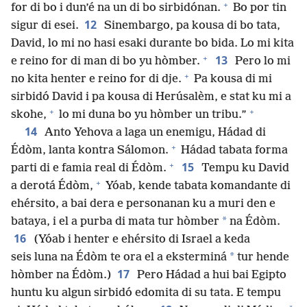
+
for di bo i dun’é na un di bo sirbidónan.
Bo por tin
12
sigur di esei.
Sinembargo, pa kousa di bo tata,
David, lo mi no hasi esaki durante bo bida. Lo mi kita
+
13
e reino for di man di bo yu hòmber.
Pero lo mi
+
no kita henter e reino for di dje.
Pa kousa di mi
sirbidó David i pa kousa di Herúsalèm, e stat ku mi a
+
+
skohe,
lo mi duna bo yu hòmber un tribu.”
14
Anto Yehova a laga un enemigu, Hádad di
+
Édòm, lanta kontra Sálomon.
Hádad tabata forma
+
15
parti di e famia real di Édòm.
Tempu ku David
+
a derotá Édòm,
Yóab, kende tabata komandante di
ehérsito, a bai dera e personanan ku a muri den e
*
bataya, i el a purba di mata tur hòmber
na Édòm.
16
(Yóab i henter e ehérsito di Israel a keda
*
seis luna na Édòm te ora el a eksterminá
tur hende
17
hòmber na Édòm.)
Pero Hádad a hui bai Egipto
huntu ku algun sirbidó edomita di su tata. E tempu