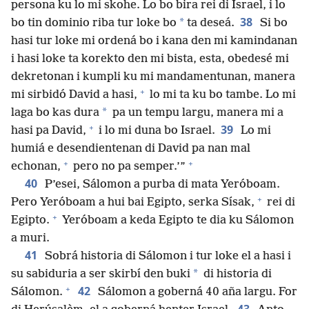
persona ku lo mi skohe. Lo bo bira rei di Israel, i lo
38
*
bo tin dominio riba tur loke bo
ta deseá.
Si bo
hasi tur loke mi ordená bo i kana den mi kamindanan
i hasi loke ta korekto den mi bista, esta, obedesé mi
dekretonan i kumpli ku mi mandamentunan, manera
+
mi sirbidó David a hasi,
lo mi ta ku bo tambe. Lo mi
*
laga bo kas dura
pa un tempu largu, manera mi a
+
39
hasi pa David,
i lo mi duna bo Israel.
Lo mi
humiá e desendientenan di David pa nan mal
+
+
echonan,
pero no pa semper.’”
40
P’esei, Sálomon a purba di mata Yeróboam.
+
Pero Yeróboam a hui bai Egipto, serka Sísak,
rei di
+
Egipto.
Yeróboam a keda Egipto te dia ku Sálomon
a muri.
41
Sobrá historia di Sálomon i tur loke el a hasi i
*
su sabiduria a ser skirbí den buki
di historia di
+
42
Sálomon.
Sálomon a goberná 40 aña largu. For