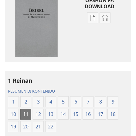
OPSHON PA
DOWNLOAD
Opshon
Opshon
pa
pa
download
download
publikashon
oudio
Beibel
Beibel
—
—
Tradukshon
Tradukshon
di
di
Mundu
Mundu
1 Reinan
Nobo
Nobo
RESÚMEN DI KONTENIDO
1
2
3
4
5
6
7
8
9
10
11
12
13
14
15
16
17
18
19
20
21
22