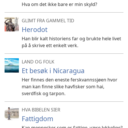
Hva om det ikke bare er min skyld?
GLIMT FRA GAMMEL TID
Herodot
Han blir kalt historiens far og brukte hele livet
på å skrive ett enkelt verk.
LAND OG FOLK
Et besøk i Nicaragua
Her finnes den eneste ferskvannssjøen hvor
man kan finne slike havfisker som hai,
sverdfisk og tarpon.
HVA BIBELEN SIER
Fattigdom
Kan mennesker som er fattige, være lykkelige?