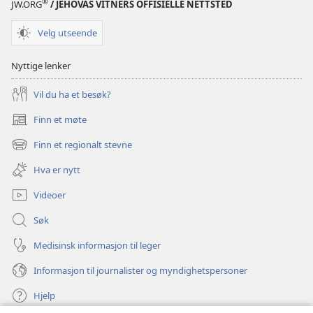
®
JW.ORG
/ JEHOVAS VITNERS OFFISIELLE NETTSTED
Velg utseende
Nyttige lenker
Vil du ha et besøk?
Finn et møte
(åpner
nytt
Finn et regionalt stevne
(åpner
vindu)
nytt
Hva er nytt
vindu)
Videoer
Søk
Medisinsk informasjon til leger
Informasjon til journalister og myndighetspersoner
Hjelp