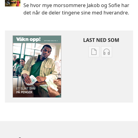
Se hvor mye morsommere Jakob og Sofie har
det når de deler tingene sine med hverandre.
LAST NED SOM
Nedlastingsalterna
Nedlastingsal
for
for
publikasjoner
lyd
VÅKN
VÅKN
OPP!
OPP!
Et
Et
sunt
sunt
syn
syn
på
på
penger
penger