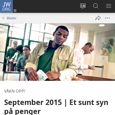
JW.ORG
Logg
inn
Endre
Søk
VIS
(åpner
språk
på
ME
Blader
nytt
JW.ORG
vindu)
VÅKN OPP!
September 2015 | Et sunt syn
på penger