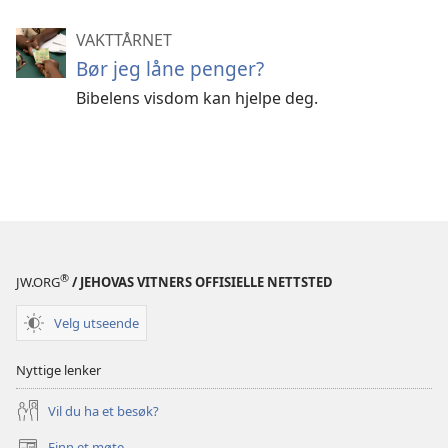
VAKTTÅRNET
Bør jeg låne penger?
Bibelens visdom kan hjelpe deg.
®
JW.ORG
/ JEHOVAS VITNERS OFFISIELLE NETTSTED
Velg utseende
Nyttige lenker
Vil du ha et besøk?
Finn et møte