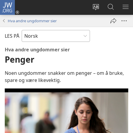
JW.ORG
Logg
inn
Endre
Søk
VIS
(åpner
språk
på
ME
Hva andre ungdommer sier
nytt
JW.ORG
vindu)
LES PÅ
Hva andre ungdommer sier
Penger
Noen ungdommer snakker om penger – om å bruke,
spare og være likevektig.