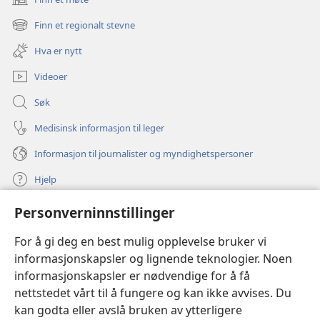
(åpner
nytt
Finn et regionalt stevne
(åpner
vindu)
nytt
Hva er nytt
vindu)
Videoer
Søk
Medisinsk informasjon til leger
Informasjon til journalister og myndighetspersoner
Hjelp
Personverninnstillinger
Bidrag
(åpner
nytt
For å gi deg en best mulig opplevelse bruker vi
vindu)
Watchtower ONLINE LIBRARY™
informasjonskapsler og lignende teknologier. Noen
(åpner
informasjonskapsler er nødvendige for å få
nytt
®
JW Hub
vindu)
nettstedet vårt til å fungere og kan ikke avvises. Du
(åpner
nytt
kan godta eller avslå bruken av ytterligere
®
JW Library