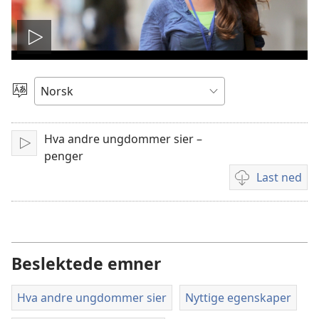
Spill
video
Velg
språk
Hva andre ungdommer sier –
Spill
penger
av
Last ned
Nedlastingsalte
for
videoer
Beslektede emner
Hva andre ungdommer sier
Nyttige egenskaper