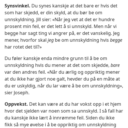
Synsvinkel.
Du synes kanskje at det bare er hvis det
som har skjedd, er din skyld, at du bør be om
unnskyldning. Jill sier: «Når jeg vet at det er hundre
prosent min feil, er det lett å si unnskyld. Men når vi
begge har sagt ting vi angrer på, er det vanskelig. Jeg
mener, hvorfor skal
jeg
be om unnskyldning hvis
begge
har rotet det til?»
Du føler kanskje enda mindre grunn til å be om
unnskyldning hvis du mener at det som skjedde,
bare
var den andres feil. «Når du ærlig og oppriktig mener
at du ikke har gjort noe galt, hevder du på en måte at
du er uskyldig, når du lar være å be om unnskyldning»,
sier Joseph.
Oppvekst.
Det kan være at du har vokst opp i et hjem
hvor det sjelden var noen som sa unnskyld. I så fall har
du kanskje ikke lært å innrømme feil. Siden du ikke
fikk så mye øvelse i å be oppriktig om unnskyldning