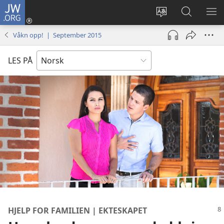
JW.ORG
Logg
inn
Endre
Søk
VIS
(åpner
språk
på
ME
Våkn opp! | September 2015
nytt
JW.ORG
vindu)
LES PÅ
HJELP FOR FAMILIEN | EKTESKAPET