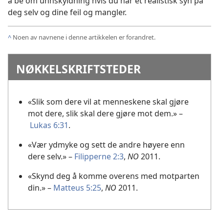
å be om unnskyldning hvis du har et realistisk syn på
deg selv og dine feil og mangler.
^
Noen av navnene i denne artikkelen er forandret.
NØKKELSKRIFTSTEDER
«Slik som dere vil at menneskene skal gjøre
mot dere, slik skal dere gjøre mot dem.» –
Lukas 6:31
.
«Vær ydmyke og sett de andre høyere enn
dere selv.» –
Filipperne 2:3
,
NO
2011.
«Skynd deg å komme overens med motparten
din.» –
Matteus 5:25
,
NO
2011.