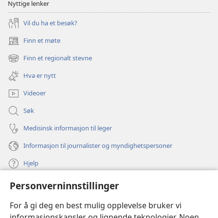
Nyttige lenker
Vil du ha et besøk?
Finn et møte
(åpner
nytt
Finn et regionalt stevne
(åpner
vindu)
nytt
Hva er nytt
vindu)
Videoer
Søk
Medisinsk informasjon til leger
Informasjon til journalister og myndighetspersoner
Hjelp
Personverninnstillinger
Bidrag
(åpner
nytt
For å gi deg en best mulig opplevelse bruker vi
vindu)
Watchtower ONLINE LIBRARY™
informasjonskapsler og lignende teknologier. Noen