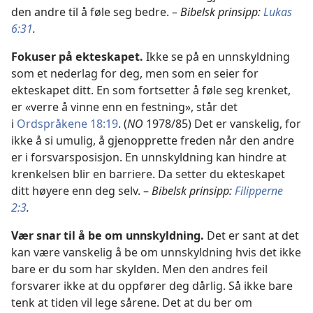
den andre til å føle seg bedre. –
Bibelsk prinsipp:
Lukas
6:31
.
Fokuser på ekteskapet.
Ikke se på en unnskyldning
som et nederlag for deg, men som en seier for
ekteskapet ditt. En som fortsetter å føle seg krenket,
er «verre å vinne enn en festning», står det
i
Ordspråkene 18:19
. (
NO
1978/85) Det er vanskelig, for
ikke å si umulig, å gjenopprette freden når den andre
er i forsvarsposisjon. En unnskyldning kan hindre at
krenkelsen blir en barriere. Da setter du ekteskapet
ditt høyere enn deg selv. –
Bibelsk prinsipp:
Filipperne
2:3
.
Vær snar til å be om unnskyldning.
Det er sant at det
kan være vanskelig å be om unnskyldning hvis det ikke
bare er du som har skylden. Men den andres feil
forsvarer ikke at du oppfører deg dårlig. Så ikke bare
tenk at tiden vil lege sårene. Det at du ber om