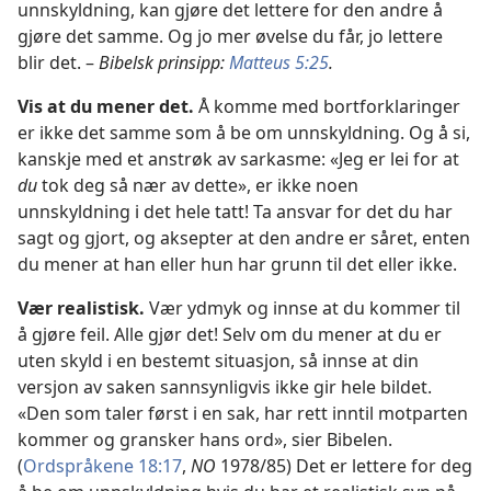
unnskyldning, kan gjøre det lettere for den andre å
gjøre det samme. Og jo mer øvelse du får, jo lettere
blir det. –
Bibelsk prinsipp:
Matteus 5:25
.
Vis at du mener det.
Å komme med bortforklaringer
er ikke det samme som å be om unnskyldning. Og å si,
kanskje med et anstrøk av sarkasme: «Jeg er lei for at
du
tok deg så nær av dette», er ikke noen
unnskyldning i det hele tatt! Ta ansvar for det du har
sagt og gjort, og aksepter at den andre er såret, enten
du mener at han eller hun har grunn til det eller ikke.
Vær realistisk.
Vær ydmyk og innse at du kommer til
å gjøre feil. Alle gjør det! Selv om du mener at du er
uten skyld i en bestemt situasjon, så innse at din
versjon av saken sannsynligvis ikke gir hele bildet.
«Den som taler først i en sak, har rett inntil motparten
kommer og gransker hans ord», sier Bibelen.
(
Ordspråkene 18:17
,
NO
1978/85) Det er lettere for deg