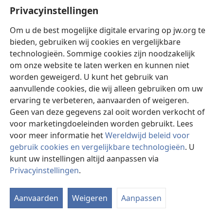
Privacyinstellingen
Ze bieden vrijwillig hun diensten aan
Om u de best mogelijke digitale ervaring op jw.org te
De afgelopen 28 jaar hebben Getuigen meegeholpen
bieden, gebruiken wij cookies en vergelijkbare
aan bouwprojecten in 120 landen. Ze boden als
technologieën. Sommige cookies zijn noodzakelijk
vrijwilliger hun vakbekwaamheid en tijd aan. Lees
om onze website te laten werken en kunnen niet
meer over dit unieke bouwprogramma.
worden geweigerd. U kunt het gebruik van
aanvullende cookies, die wij alleen gebruiken om uw
ervaring te verbeteren, aanvaarden of weigeren.
Geen van deze gegevens zal ooit worden verkocht of
voor marketingdoeleinden worden gebruikt. Lees
voor meer informatie het
Wereldwijd beleid voor
gebruik cookies en vergelijkbare technologieën
. U
kunt uw instellingen altijd aanpassen via
Privacyinstellingen
.
Aanvaarden
Weigeren
Aanpassen
Videofragment: Update van de uitbreiding in
Wallkill